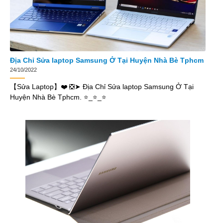
Địa Chỉ Sửa laptop Samsung Ở Tại Huyện Nhà Bè Tphcm
24/10/2022
【Sửa Laptop】❤️ ❎➤ Địa Chỉ Sửa laptop Samsung Ở Tại
Huyện Nhà Bè Tphcm. ⭐_⭐_⭐