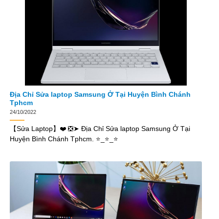
Địa Chỉ Sửa laptop Samsung Ở Tại Huyện Bình Chánh
Tphcm
24/10/2022
【Sửa Laptop】❤️ ❎➤ Địa Chỉ Sửa laptop Samsung Ở Tại
Huyện Bình Chánh Tphcm. ⭐_⭐_⭐