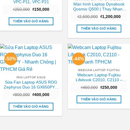
VPC-P11, VPC-P21
Màn hình Laptop Dynabook
Qosmio Q500 | Thay Nhanh
Giá
Giá
₫
250,000
₫
150,000
gốc
hiện
Tại Cửa Hàng TPHCM
Giá
Giá
là:
tại
₫
2,500,000
₫
1,200,000
gốc
hiện
₫250,000.
là:
THÊM VÀO GIỎ HÀNG
là:
tại
₫150,000.
₫2,500,000.
là:
THÊM VÀO GIỎ HÀNG
₫1,2
-50%
-44%
WEBCAM LAPTOP FUJITSU
Webcam Laptop Fujitsu
FAN LAPTOP ASUS
Lifebook C2010, C2110 –
Sửa Fan Laptop ASUS ROG
Thay Nhanh TPHCM
Zephyrus Duo 16 GX650PY –
Giá
Giá
₫
450,000
₫
250,000
gốc
hiện
Nhanh Chóng | TPHCM Giá
Giá
Giá
₫
800,000
₫
400,000
là:
tại
Rẻ
gốc
hiện
₫450,000.
là:
THÊM VÀO GIỎ HÀNG
là:
tại
₫250,0
₫800,000.
là:
THÊM VÀO GIỎ HÀNG
₫400,000.