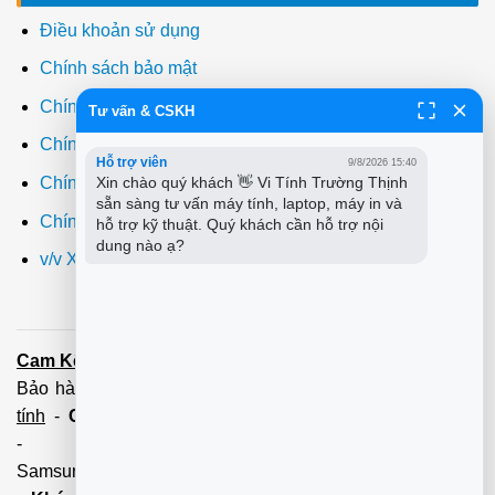
Điều khoản sử dụng
Chính sách bảo mật
Chính sách thanh toán
Tư vấn & CSKH
Chính sách giao hàng
Hỗ trợ viên
9/8/2026 15:40
Chính sách đổi trả
Xin chào quý khách 👋 Vi Tính Trường Thịnh 
sẵn sàng tư vấn máy tính, laptop, máy in và 
Chính sách bảo hành
hỗ trợ kỹ thuật. Quý khách cần hỗ trợ nội 
dung nào ạ?
v/v Xuất hóa đơn đỏ VAT
Cam Kết:
Dịch vụ
sửa máy tính
tới tận nơi trong 60 Phút -
Bảo hành tận tâm - Xuất hóa đơn đỏ đầy đủ
Cài đặt máy
tính
-
Cài Win Tận Nơi
(Win7,8,10) 100 - 200,000 vnđ
-
Nạp Mực in
(HP,Canon,
Samsung,Brother,Xeroc,Panasonic): 100 - 180,000 vnđ