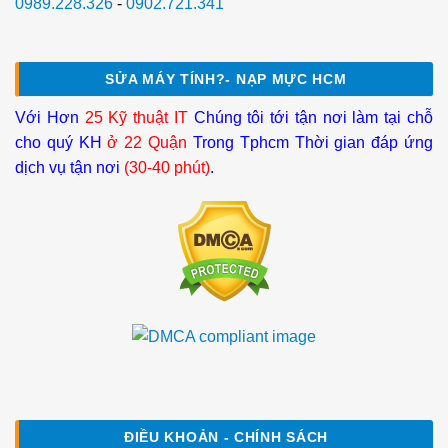
0989.228.326
-
0902.721.341
SỬA MÁY TÍNH?- NẠP MỰC HCM
Với Hơn
25 Kỹ thuật IT
Chúng tôi tới tận nơi làm tại chỗ
cho quý KH
ở 22 Quận
Trong Tphcm Thời gian đáp ứng
dịch vụ tận nơi
(30-40 phút)
.
ĐIỀU KHOẢN - CHÍNH SÁCH