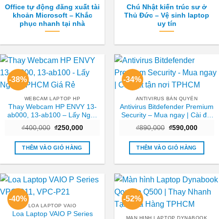
Office tự động đăng xuất tài
Chú Nhật kiến trúc sư ở
khoản Microsoft – Khắc
Thủ Đức – Vệ sinh laptop
phục nhanh tại nhà
uy tín
-38%
-34%
WEBCAM LAPTOP HP
ANTIVIRUS BẢN QUYỀN
Thay Webcam HP ENVY 13-
Antivirus Bitdefender Premium
ab000, 13-ab100 – Lấy Ngay
Security – Mua ngay | Cài đặt
TPHCM Giá Rẻ
tận nơi TPHCM
Giá
Giá
Giá
Giá
₫
400,000
₫
250,000
₫
890,000
₫
590,000
gốc
hiện
gốc
hiện
là:
tại
là:
tại
₫400,000.
là:
₫890,000.
là:
THÊM VÀO GIỎ HÀNG
THÊM VÀO GIỎ HÀNG
₫250,000.
₫590,0
-40%
-52%
LOA LAPTOP VAIO
Loa Laptop VAIO P Series
MAN HINH LAPTOP DYNABOOK