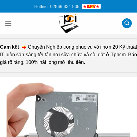
Chuyển
Hotline: 02866.834.835
đến
nội
dung
Cam kết
Chuyên Nghiệp trong phục vụ với hơn 20 Kỹ thuậ
IT luôn sẵn sàng tới tận nơi sửa chữa và cài đặt ở Tphcm. Báo
giá rõ ràng. 100% hài lòng mới thu tiền.