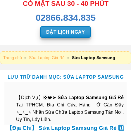
CÓ MẶT SAU 30 - 40 PHÚT
02866.834.835
ĐẶT LỊCH NGAY
Trang chủ
»
Sửa Laptop Giá Rẻ
»
Sửa Laptop Samsung
LƯU TRỮ DANH MỤC:
SỬA LAPTOP SAMSUNG
【Dịch Vụ】❎❤️➤
Sửa Laptop Samsung Giá Rẻ
Tại TPHCM. Địa Chỉ Cửa Hàng Ở Gần Đây
⭐_⭐_⭐ Nhận Sửa Chữa Laptop Samsung Tận Nơi,
Uy Tín, Lấy Liền.
【Địa Chỉ】 Sửa Laptop Samsung Giá Rẻ 1️⃣