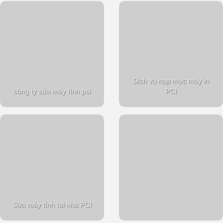
Dịch vụ nạp mực máy in
công ty sửa máy tính pci
PCI
Sửa máy tính tại nhà PCI