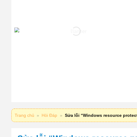
Trang chủ
»
Hỏi Đáp
»
Sửa lỗi “Windows resource protect