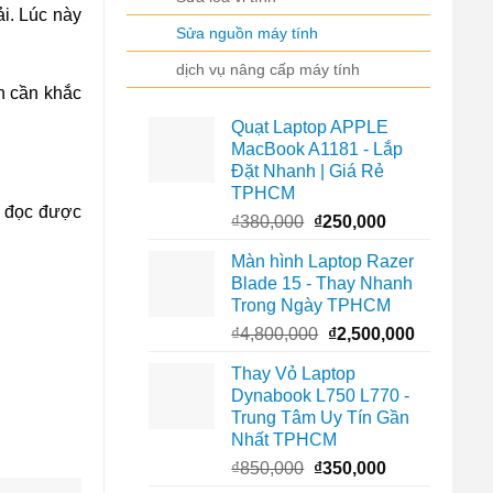
i. Lúc này
Sửa nguồn máy tính
dịch vụ nâng cấp máy tính
n cần khắc
Quạt Laptop APPLE
MacBook A1181 - Lắp
Đặt Nhanh | Giá Rẻ
TPHCM
ể đọc được
Giá
Giá
₫
380,000
₫
250,000
gốc
hiện
Màn hình Laptop Razer
là:
tại
Blade 15 - Thay Nhanh
₫380,000.
là:
Trong Ngày TPHCM
₫250,000.
Giá
Giá
₫
4,800,000
₫
2,500,000
gốc
hiện
Thay Vỏ Laptop
là:
tại
Dynabook L750 L770 -
₫4,800,000.
là:
Trung Tâm Uy Tín Gần
₫2,500,00
Nhất TPHCM
Giá
Giá
₫
850,000
₫
350,000
gốc
hiện