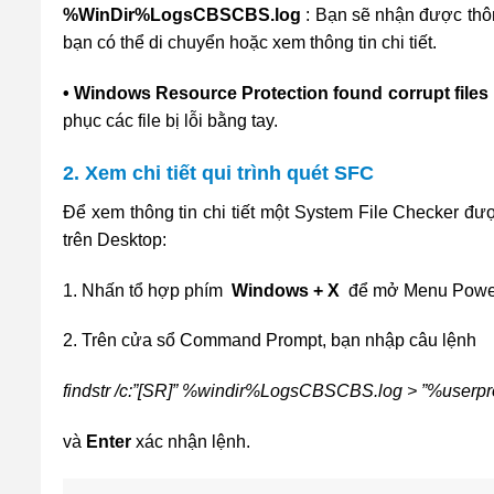
%WinDir%LogsCBSCBS.log
: Bạn sẽ nhận được thô
bạn có thể di chuyển hoặc xem thông tin chi tiết.
• Windows Resource Protection found corrupt files 
phục các file bị lỗi bằng tay.
2. Xem chi tiết qui trình quét SFC
Để xem thông tin chi tiết một System File Checker đư
trên Desktop:
1. Nhấn tổ hợp phím
Windows + X
để mở Menu Power
2. Trên cửa sổ Command Prompt, bạn nhập câu lệnh
findstr /c:”[SR]” %windir%LogsCBSCBS.log > ”%userpro
và
Enter
xác nhận lệnh.