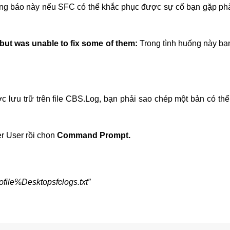
ng báo này nếu SFC có thể khắc phục được sự cố bạn gặp phả
but was unable to fix some of them:
Trong tình huống này bạ
ợc lưu trữ trên file CBS.Log, bạn phải sao chép một bản có th
 User rồi chọn
Command Prompt.
file%Desktopsfclogs.txt”