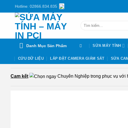
Chuyển
Hotline: 02866.834.835
đến
nội
Tìm
dung
kiếm:
Danh Mục Sản Phẩm
SỬA MÁY TÍNH
CỨU DỮ LIỆU
LẮP ĐẶT CAMERA GIÁM SÁT
SỬA CAM
Cam kết
Chuyên Nghiệp trong phục vụ với hơ