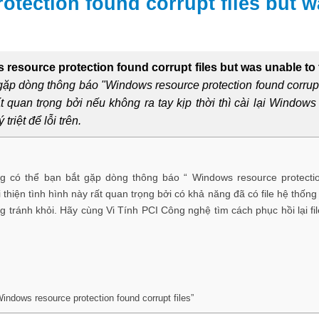
otection found corrupt files but w
 resource protection found corrupt files but was unable to
ặp dòng thông báo "Windows resource protection found corrupt 
ất quan trọng bởi nếu không ra tay kịp thời thì cài lại Windows
triệt để lỗi trên.
 có thể bạn bắt gặp dòng thông báo “ Windows resource protecti
ải thiện tình hình này rất quan trọng bởi có khả năng đã có file hệ thốn
ng tránh khỏi. Hãy cùng Vi Tính PCI Công nghệ tìm cách phục hồi lại fil
ndows resource protection found corrupt files”