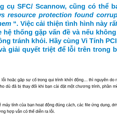
g cụ SFC/ Scannow, cũng có thể b
 resource protection found corrupt
them
“. Việc cải thiện tình hình này r
le hệ thống gặp vấn đề và nếu không 
không tránh khỏi. Hãy cùng Vi Tính PC
à giải quyết triệt để lỗi trên trong b
lỗi hoặc gặp sự cố trong qui trình khởi động… thì nguyên do r
c cho dù đã bị thay đổi khi bạn cài đặt một chương trình, phần
 máy tính của bạn hoạt động đúng cách, các file ứng dụng, dri
ng hợp vẫn có thể diễn ra lỗi.