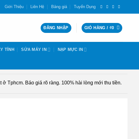
Giới Thiệu
Liên Hệ
Bảng giá
Tuyển Dụng
ĐĂNG NHẬP
GIỎ HÀNG /
₫
0
Y TÍNH
SỬA MÁY IN
NẠP MỰC IN
 ở Tphcm. Báo giá rõ ràng. 100% hài lòng mới thu tiền.