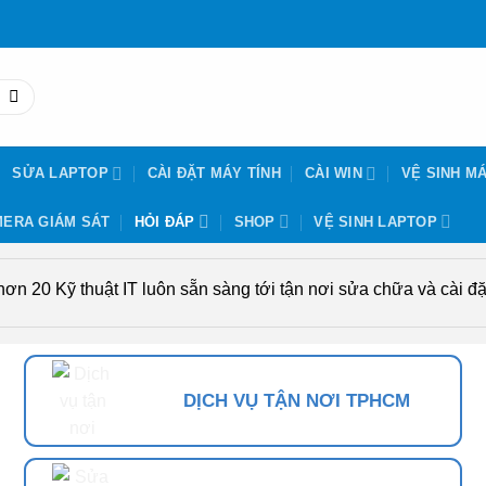
SỬA LAPTOP
CÀI ĐẶT MÁY TÍNH
CÀI WIN
VỆ SINH MÁ
ERA GIÁM SÁT
HỎI ĐÁP
SHOP
VỆ SINH LAPTOP
n 20 Kỹ thuật IT luôn sẵn sàng tới tận nơi sửa chữa và cài đặt
DỊCH VỤ TẬN NƠI TPHCM