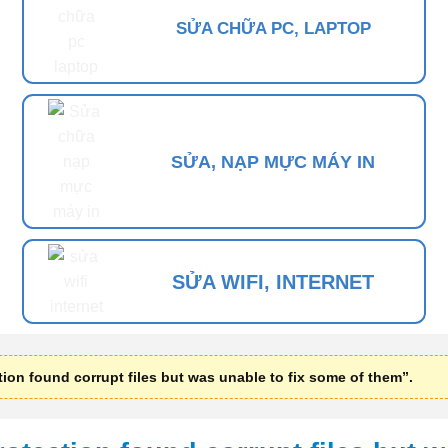
SỬA CHỮA PC, LAPTOP
SỬA, NẠP MỰC MÁY IN
SỬA WIFI, INTERNET
ion found corrupt files but was unable to fix some of them”.