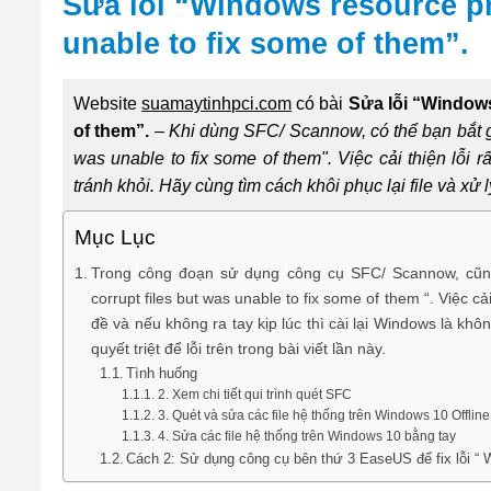
Sửa lỗi “Windows resource pr
unable to fix some of them”.
Website
suamaytinhpci.com
có bài
Sửa lỗi “Windows
of them”.
–
Khi dùng SFC/ Scannow, có thể bạn bắt g
was unable to fix some of them". Việc cải thiện lỗi r
tránh khỏi. Hãy cùng tìm cách khôi phục lại file và xử lý 
Mục Lục
Trong công đoạn sử dụng công cụ SFC/ Scannow, cũng
corrupt files but was unable to fix some of them “. Việc c
đề và nếu không ra tay kịp lúc thì cài lại Windows là khô
quyết triệt để lỗi trên trong bài viết lần này.
Tình huống
2. Xem chi tiết qui trình quét SFC
3. Quét và sửa các file hệ thống trên Windows 10 Offline
4. Sửa các file hệ thống trên Windows 10 bằng tay
Cách 2: Sử dụng công cụ bên thứ 3 EaseUS để fix lỗi “ Wi