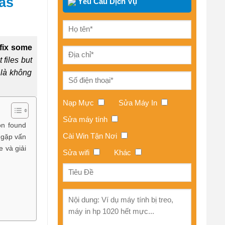
as
Yêu Cầu Dịch Vụ
 fix some
files but
 là không
Nạp Mực
Sửa Máy In
Sửa máy tính
on found
Cài Win Tận Nơi
g gặp vấn
e và giải
Sửa wifi
Khác