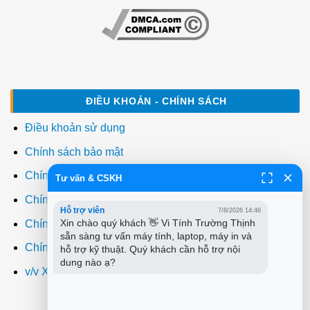
ĐIỀU KHOẢN - CHÍNH SÁCH
Điều khoản sử dụng
Chính sách bảo mật
Chính sách thanh toán
Tư vấn & CSKH
Chính sách giao hàng
Hỗ trợ viên
7/8/2026 14:46
Xin chào quý khách 👋 Vi Tính Trường Thịnh 
Chính sách đổi trả
sẵn sàng tư vấn máy tính, laptop, máy in và 
Chính sách bảo hành
hỗ trợ kỹ thuật. Quý khách cần hỗ trợ nội 
dung nào ạ?
v/v Xuất hóa đơn đỏ VAT