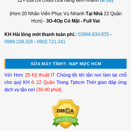
12+ Địa chỉ chuỗi cửa hàng xem nhanh
tại đây
(Hơn 20 Nhân Viên Phục Vụ Nhanh
Tại Nhà
22 Quận
Hcm) -
3O-4Op Có Mặt - Full Vat
KH Hài lòng mới thanh toán phí.:
02866.834.835
-
0989.228.326
-
0902.721.341
SỬA MÁY TÍNH?- NẠP MỰC HCM
Với Hơn
25 Kỹ thuật IT
Chúng tôi tới tận nơi làm tại chỗ
cho quý KH
ở 22 Quận
Trong Tphcm Thời gian đáp ứng
dịch vụ tận nơi
(30-40 phút)
.