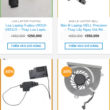
LOA LAPTOP FUJITSU
BAN LE LAPTOP DELL
Loa Laptop Fujitsu U9310-
Bản lề Laptop DELL Precision
U9311X – Thay Loa Laptop
– Thay Lấy Ngay Giá Rẻ
TPHCM | Lấy Ngay Giá Rẻ
TPHCM
Giá
Giá
Giá
Giá
₫
450,000
₫
250,000
₫
650,000
₫
350,000
gốc
hiện
gốc
hiện
là:
tại
là:
tại
₫450,000.
là:
₫650,000.
là:
THÊM VÀO GIỎ HÀNG
THÊM VÀO GIỎ HÀNG
₫250,000.
₫350,0
-50%
-34%