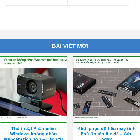
BÀI VIẾT MỚI
Thủ thuật Phần mềm
Khôi phục dữ liệu máy tính
Windows không nhận
Phú Nhuận file đè – Cứu
Webcam tích hợp – Cách tự
ngay