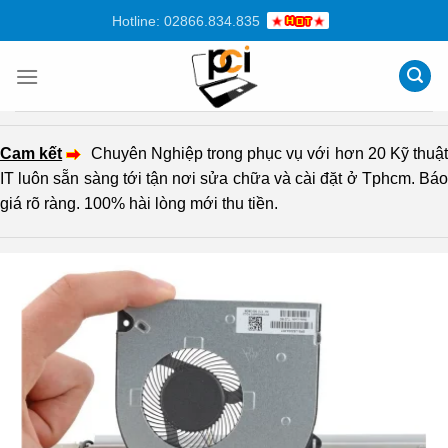
Chuyển
Hotline: 02866.834.835
đến
nội
dung
Cam kết
Chuyên Nghiệp trong phục vụ với hơn 20 Kỹ thuậ
IT luôn sẵn sàng tới tận nơi sửa chữa và cài đặt ở Tphcm. Báo
giá rõ ràng. 100% hài lòng mới thu tiền.