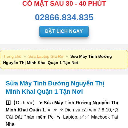
CÓ MẶT SAU 30 - 40 PHÚT
02866.834.835
ĐẶT LỊCH NGAY
Trang chủ
»
Sửa Laptop Giá Rẻ
»
Sửa Máy Tính Đường
Nguyễn Thị Minh Khai Quận 1 Tận Nơi
Sửa Máy Tính Đường Nguyễn Thị
Minh Khai Quận 1 Tận Nơi
1️⃣【Dịch Vụ】 ➤
Sửa Máy Tính Đường Nguyễn Thị
Minh Khai Quận 1
. ⭐_⭐_⭐ Dịch vụ cài win 7 8 10, 💥
Cài Đặt Phần mềm Pc, 🔧 Laptop, ✅✅ Macbook Tại
Nhà.