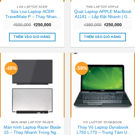
LOA LAPTOP ACER
FAN LAPTOP APPLE
Sửa Loa Laptop ACER
Quạt Laptop APPLE MacBook
TravelMate P – Thay Nhanh
A1181 – Lắp Đặt Nhanh | Giá
Tại Trung Tâm TPHCM Giá
Rẻ TPHCM
Giá
Giá
Giá
Giá
₫
500,000
₫
250,000
₫
380,000
₫
250,000
Tốt
gốc
hiện
gốc
hiện
là:
tại
là:
tại
₫500,000.
là:
₫380,000.
là:
THÊM VÀO GIỎ HÀNG
THÊM VÀO GIỎ HÀNG
₫250,000.
₫250,0
-48%
-59%
MAN HINH LAPTOP RAZER
VO LAPTOP DYNABOOK
Màn hình Laptop Razer Blade
Thay Vỏ Laptop Dynabook
15 – Thay Nhanh Trong Ngày
L750 L770 – Trung Tâm Uy