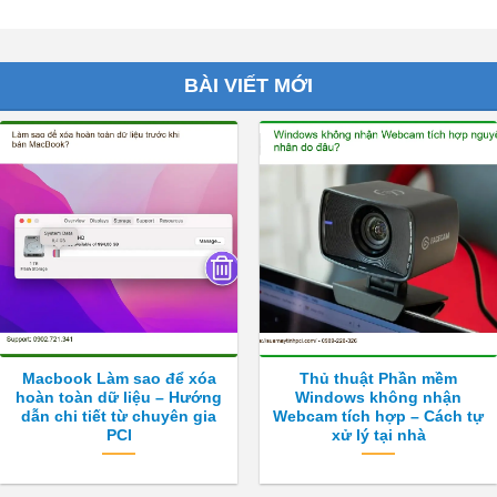
BÀI VIẾT MỚI
Macbook Làm sao để xóa
Thủ thuật Phần mềm
hoàn toàn dữ liệu – Hướng
Windows không nhận
dẫn chi tiết từ chuyên gia
Webcam tích hợp – Cách tự
PCI
xử lý tại nhà