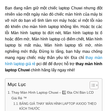
Bạn đang nắm giữ một chiếc laptop Chuwi nhưng đột
nhiên vào một ngày nào đó chiếc màn hình của máy bị
vỡ nứt do bạn vô tình làm rơi máy hoặc vì một lỗi nào
đó khiến cho màn hình laptop không lên. Hoặc bị các
lỗi Màn hình laptop bị đứt nét, Màn hình laptop bị ố
hoặc đốm mờ, Màn hình laptop có điểm chết, Màn hình
laptop bị mất màu, Màn hình laptop tối mờ, nhìn
nghiêng mới thấy. Đừng lo lắng, bạn hãy mau chóng
mang ngay chiếc máy thân yêu tới Địa chỉ
thay màn
hình laptop giá rẻ
pci để để được hỗ trợ
thay màn hình
laptop Chuwi
chính hãng lấy ngay nhé!
Mục Lục
Thay Màn Hình Laptop Chuwi – 1️⃣ Địa Chỉ Bán LCD
Giá Rẻ ™
BẢNG GIÁ THAY MÀN HÌNH LAPTOP AXIOO THEO
KÍCH THƯỚC