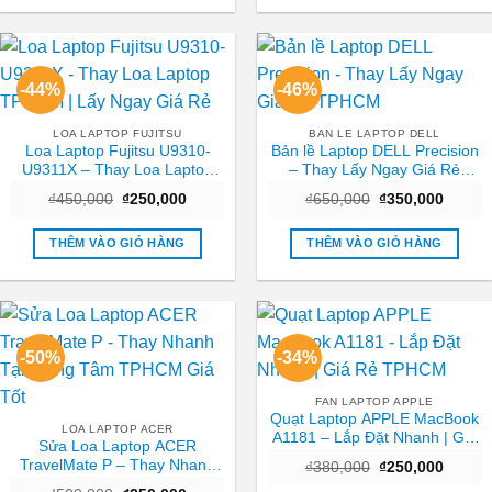
-44%
-46%
LOA LAPTOP FUJITSU
BAN LE LAPTOP DELL
Loa Laptop Fujitsu U9310-
Bản lề Laptop DELL Precision
U9311X – Thay Loa Laptop
– Thay Lấy Ngay Giá Rẻ
TPHCM | Lấy Ngay Giá Rẻ
TPHCM
Giá
Giá
Giá
Giá
₫
450,000
₫
250,000
₫
650,000
₫
350,000
gốc
hiện
gốc
hiện
là:
tại
là:
tại
₫450,000.
là:
₫650,000.
là:
THÊM VÀO GIỎ HÀNG
THÊM VÀO GIỎ HÀNG
₫250,000.
₫350,0
-50%
-34%
FAN LAPTOP APPLE
Quạt Laptop APPLE MacBook
LOA LAPTOP ACER
A1181 – Lắp Đặt Nhanh | Giá
Sửa Loa Laptop ACER
Rẻ TPHCM
TravelMate P – Thay Nhanh
Giá
Giá
₫
380,000
₫
250,000
gốc
hiện
Tại Trung Tâm TPHCM Giá