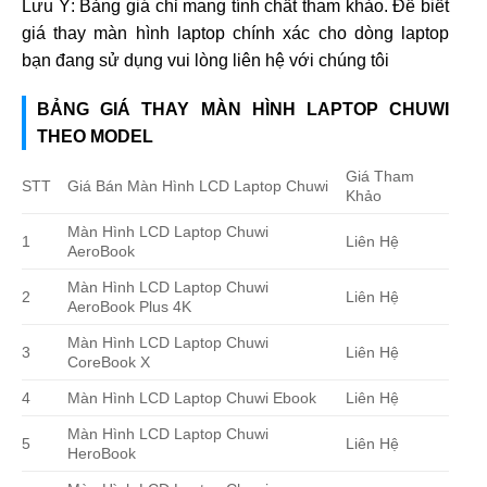
Lưu Ý: Bảng giá chỉ mang tính chất tham khảo. Để biết
giá thay màn hình laptop chính xác cho dòng laptop
bạn đang sử dụng vui lòng liên hệ với chúng tôi
BẢNG GIÁ THAY MÀN HÌNH LAPTOP CHUWI
THEO MODEL
Giá Tham
STT
Giá Bán Màn Hình LCD Laptop Chuwi
Khảo
Màn Hình LCD Laptop Chuwi
1
Liên Hệ
AeroBook
Màn Hình LCD Laptop Chuwi
2
Liên Hệ
AeroBook Plus 4K
Màn Hình LCD Laptop Chuwi
3
Liên Hệ
CoreBook X
4
Màn Hình LCD Laptop Chuwi Ebook
Liên Hệ
Màn Hình LCD Laptop Chuwi
5
Liên Hệ
HeroBook