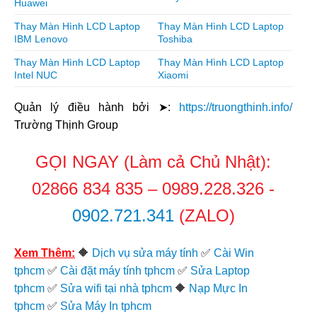
Huawei
Thay Màn Hình LCD Laptop
Thay Màn Hình LCD Laptop
IBM Lenovo
Toshiba
Thay Màn Hình LCD Laptop
Thay Màn Hình LCD Laptop
Intel NUC
Xiaomi
Quản lý điều hành bởi ➤:
https://truongthinh.info/
Trường Thịnh Group
GỌI NGAY (Làm cả Chủ Nhật):
02866 834 835
–
0989.228.326
-
0902.721.341
(ZALO)
Xem Thêm:
🔶
Dịch vụ sửa máy tính
✅
Cài Win
tphcm
✅
Cài đặt máy tính tphcm
✅
Sửa Laptop
tphcm
✅
Sửa wifi tại nhà tphcm
🔶
Nạp Mực In
tphcm
✅
Sửa Máy In tphcm