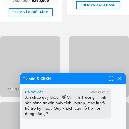
Giá
Giá
₫
500,000
₫
250,000
là:
tại
Tốt
gốc
hiện
₫380,000.
là:
THÊM VÀO GIỎ HÀNG
là:
tại
₫250,0
₫500,000.
là:
THÊM VÀO GIỎ HÀNG
₫250,000.
Tư vấn & CSKH
Dịch vụ nạp mực máy in
công ty sửa máy tính pci
PCI
Hỗ trợ viên
7/8/2026 22:59
Xin chào quý khách 👋 Vi Tính Trường Thịnh 
sẵn sàng tư vấn máy tính, laptop, máy in và 
hỗ trợ kỹ thuật. Quý khách cần hỗ trợ nội 
dung nào ạ?