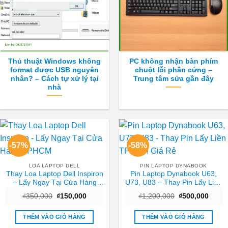
Thủ thuật Windows không
PC không nhận bàn phím
format được USB nguyên
chuột lỗi phần cứng –
nhân? – Cách tự xử lý tại
Trung tâm sửa gần đây
nhà
-57%
-58%
LOA LAPTOP DELL
PIN LAPTOP DYNABOOK
Thay Loa Laptop Dell Inspiron
Pin Laptop Dynabook U63,
– Lấy Ngay Tại Cửa Hàng
U73, U83 – Thay Pin Lấy Liền
TPHCM
TPHCM Giá Rẻ
Giá
Giá
Giá
Giá
₫
350,000
₫
150,000
₫
1,200,000
₫
500,000
gốc
hiện
gốc
hiện
là:
tại
là:
tại
₫350,000.
là:
₫1,200,000.
là:
THÊM VÀO GIỎ HÀNG
THÊM VÀO GIỎ HÀNG
₫150,000.
₫500,