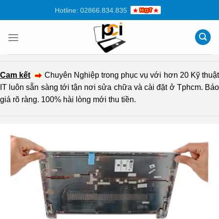
Chuyển
Hotline: 02866.834.835
đến
nội
dung
Cam kết
Chuyên Nghiệp trong phục vụ với hơn 20 Kỹ thuậ
IT luôn sẵn sàng tới tận nơi sửa chữa và cài đặt ở Tphcm. Báo
giá rõ ràng. 100% hài lòng mới thu tiền.