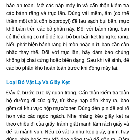
bảo an toàn. Mở các nắp máy in và cẩn thận kiểm tra
các bánh răng và trục lăn. Dùng vải mềm, ẩm (có thể
thấm một chút cồn isopropyl) để lau sạch bụi bẩn, mực
khô bám trên các bộ phận này. Đối với bánh răng, bạn
có thể dùng cọ nhỏ để loại bỏ bụi bẩn kẹt trong kẽ răng.
Nếu phát hiện bánh răng bị mòn hoặc nứt, bạn cần cân
nhắc thay thế. Đối với trục lăn, hãy đảm bảo chúng
không bị chai cứng hoặc biến dạng. Sau khi vệ sinh, để
các bộ phận khô hoàn toàn trước khi đóng máy lại.
Loại Bỏ Vật Lạ Và Giấy Kẹt
Đây là bước cực kỳ quan trọng. Cẩn thận kiểm tra toàn
bộ đường đi của giấy, từ khay nạp đến khay ra, bao
gồm cả khu vực hộp mực/toner. Dùng đèn pin để soi rõ
hơn vào các ngóc ngách. Nhẹ nhàng kéo giấy kẹt ra
theo chiều đi của giấy, tránh giật mạnh làm rách giấy và
để lại mảnh vụn. Nếu có vật lạ như kẹp giấy, ghim, hãy
dùng nhíp hoặc tay (đã đeo găng tay) để gắp ra. Đảm