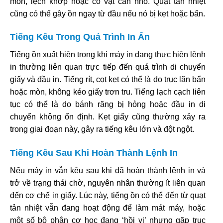
mòn, lệch khớp hoặc có vật cản nhỏ. Quạt tản nhiệt
cũng có thể gây ồn ngay từ đầu nếu nó bị kẹt hoặc bẩn.
Tiếng Kêu Trong Quá Trình In Ấn
Tiếng ồn xuất hiện trong khi máy in đang thực hiện lệnh
in thường liên quan trực tiếp đến quá trình di chuyển
giấy và đầu in. Tiếng rít, cọt kẹt có thể là do trục lăn bẩn
hoặc mòn, không kéo giấy trơn tru. Tiếng lạch cạch liên
tục có thể là do bánh răng bị hỏng hoặc đầu in di
chuyển không ổn định. Kẹt giấy cũng thường xảy ra
trong giai đoạn này, gây ra tiếng kêu lớn và đột ngột.
Tiếng Kêu Sau Khi Hoàn Thành Lệnh In
Nếu máy in vẫn kêu sau khi đã hoàn thành lệnh in và
trở về trạng thái chờ, nguyên nhân thường ít liên quan
đến cơ chế in giấy. Lúc này, tiếng ồn có thể đến từ quạt
tản nhiệt vẫn đang hoạt động để làm mát máy, hoặc
một số bộ phận cơ học đang ‘hồi vị’ nhưng gặp trục