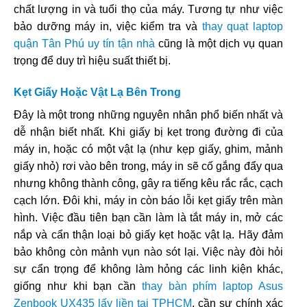
chất lượng in và tuổi thọ của máy. Tương tự như việc
bảo dưỡng máy in, việc kiểm tra và
thay quạt laptop
quận Tân Phú uy tín tận nhà
cũng là một dịch vụ quan
trọng để duy trì hiệu suất thiết bị.
Kẹt Giấy Hoặc Vật Lạ Bên Trong
Đây là một trong những nguyên nhân phổ biến nhất và
dễ nhận biết nhất. Khi giấy bị kẹt trong đường đi của
máy in, hoặc có một vật lạ (như kẹp giấy, ghim, mảnh
giấy nhỏ) rơi vào bên trong, máy in sẽ cố gắng đẩy qua
nhưng không thành công, gây ra tiếng kêu rắc rắc, cạch
cạch lớn. Đôi khi, máy in còn báo lỗi kẹt giấy trên màn
hình. Việc đầu tiên bạn cần làm là tắt máy in, mở các
nắp và cẩn thận loại bỏ giấy kẹt hoặc vật lạ. Hãy đảm
bảo không còn mảnh vụn nào sót lại. Việc này đòi hỏi
sự cẩn trọng để không làm hỏng các linh kiện khác,
giống như khi bạn cần
thay bàn phím laptop Asus
Zenbook UX435 lấy liền tại TPHCM
, cần sự chính xác