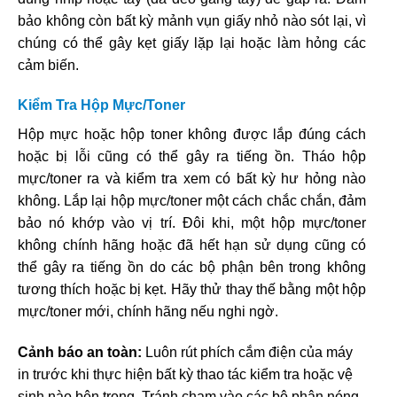
bảo không còn bất kỳ mảnh vụn giấy nhỏ nào sót lại, vì
chúng có thể gây kẹt giấy lặp lại hoặc làm hỏng các
cảm biến.
Kiểm Tra Hộp Mực/Toner
Hộp mực hoặc hộp toner không được lắp đúng cách
hoặc bị lỗi cũng có thể gây ra tiếng ồn. Tháo hộp
mực/toner ra và kiểm tra xem có bất kỳ hư hỏng nào
không. Lắp lại hộp mực/toner một cách chắc chắn, đảm
bảo nó khớp vào vị trí. Đôi khi, một hộp mực/toner
không chính hãng hoặc đã hết hạn sử dụng cũng có
thể gây ra tiếng ồn do các bộ phận bên trong không
tương thích hoặc bị kẹt. Hãy thử thay thế bằng một hộp
mực/toner mới, chính hãng nếu nghi ngờ.
Cảnh báo an toàn:
Luôn rút phích cắm điện của máy
in trước khi thực hiện bất kỳ thao tác kiểm tra hoặc vệ
sinh nào bên trong. Tránh chạm vào các bộ phận nóng