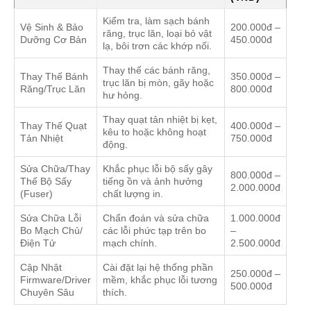
Kiểm tra, làm sạch bánh
Vệ Sinh & Bảo
200.000đ –
răng, trục lăn, loại bỏ vật
Dưỡng Cơ Bản
450.000đ
lạ, bôi trơn các khớp nối.
Thay thế các bánh răng,
Thay Thế Bánh
350.000đ –
trục lăn bị mòn, gãy hoặc
Răng/Trục Lăn
800.000đ
hư hỏng.
Thay quạt tản nhiệt bị kẹt,
Thay Thế Quạt
400.000đ –
kêu to hoặc không hoạt
Tản Nhiệt
750.000đ
động.
Sửa Chữa/Thay
Khắc phục lỗi bộ sấy gây
800.000đ –
Thế Bộ Sấy
tiếng ồn và ảnh hưởng
2.000.000đ
(Fuser)
chất lượng in.
Sửa Chữa Lỗi
Chẩn đoán và sửa chữa
1.000.000đ
Bo Mạch Chủ/
các lỗi phức tạp trên bo
–
Điện Tử
mạch chính.
2.500.000đ
Cập Nhật
Cài đặt lại hệ thống phần
250.000đ –
Firmware/Driver
mềm, khắc phục lỗi tương
500.000đ
Chuyên Sâu
thích.