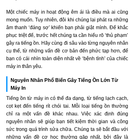
Một chiếc máy in hoạt động êm ái là điều mà ai cũng
mong muốn. Tuy nhiên, đôi khi chúng lại phát ra những
âm thanh ‘đáng sợ’ khiến bạn phải giật mình. Để khắc
phục triệt để, trước hết chúng ta cần hiểu rõ ‘thủ phạm’
gây ra tiếng ồn. Hãy cùng đi sâu vào từng nguyên nhân
cụ thể, từ những vấn đề cơ bản đến phức tạp hơn, để
bạn có cái nhìn toàn diện nhất về ‘bệnh tình’ của chiếc
máy in thân yêu.
Nguyên Nhân Phổ Biến Gây Tiếng Ồn Lớn Từ
Máy In
Tiếng ồn từ máy in có thể đa dạng, từ tiếng lạch cạch,
cọt kẹt đến tiếng rít chói tai. Mỗi loại tiếng ồn thường
chỉ ra một vấn đề khác nhau. Việc xác định đúng
nguyên nhân sẽ giúp bạn tiết kiệm thời gian và công
sức trong quá trình sửa chữa. Chúng ta sẽ bắt đầu với
những vấn đề cơ học thường gặp nhất, bởi đây là