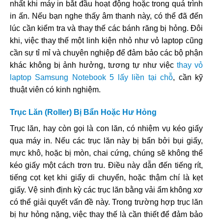
nhất khi máy in bắt đầu hoạt động hoặc trong quá trình
in ấn. Nếu bạn nghe thấy âm thanh này, có thể đã đến
lúc cần kiểm tra và thay thế các bánh răng bị hỏng. Đôi
khi, việc thay thế một linh kiện nhỏ như vỏ laptop cũng
cần sự tỉ mỉ và chuyên nghiệp để đảm bảo các bộ phận
khác không bị ảnh hưởng, tương tự như việc
thay vỏ
laptop Samsung Notebook 5 lấy liền tại chỗ
, cần kỹ
thuật viên có kinh nghiệm.
Trục Lăn (Roller) Bị Bẩn Hoặc Hư Hỏng
Trục lăn, hay còn gọi là con lăn, có nhiệm vụ kéo giấy
qua máy in. Nếu các trục lăn này bị bẩn bởi bụi giấy,
mực khô, hoặc bị mòn, chai cứng, chúng sẽ không thể
kéo giấy một cách trơn tru. Điều này dẫn đến tiếng rít,
tiếng cọt kẹt khi giấy di chuyển, hoặc thậm chí là kẹt
giấy. Vệ sinh định kỳ các trục lăn bằng vải ẩm không xơ
có thể giải quyết vấn đề này. Trong trường hợp trục lăn
bị hư hỏng nặng, việc thay thế là cần thiết để đảm bảo