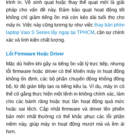
trình in. Vệ sinh quạt hoặc thay thế quạt mới là giải
pháp cho vấn đề này. Đảm bảo quạt hoạt động tốt
không chỉ giảm tiếng ồn mà còn kéo dài tuổi thọ cho
máy in. Việc này cũng tương tự như việc
thay bàn phím
laptop Vaio S Series lấy ngay tại TPHCM
, cần sự chính
xác và linh kiện chất lượng.
Lỗi Firmware Hoặc Driver
Mặc dù hiếm khi gây ra tiếng ồn vật lý trực tiếp, nhưng
lỗi firmware hoặc driver có thể khiến máy in hoạt động
không ổn định, các bộ phận chuyển động không đồng
bộ, từ đó gián tiếp tạo ra tiếng kêu lạ. Ví dụ, máy in có
thể cố gắng thực hiện một lệnh in không chính xác, làm
cho các bánh răng hoặc trục lăn hoạt động quá mức
hoặc sai lệch. Cập nhật firmware và driver lên phiên
bản mới nhất thường có thể khắc phục các lỗi phần
mềm này, giúp máy in hoạt động mượt mà và êm ái
hơn.