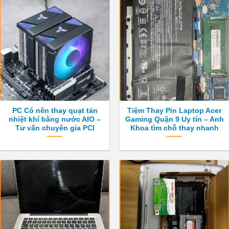
PC Có nên thay quạt tản
Tiệm Thay Pin Laptop Acer
nhiệt khí bằng nước AIO –
Gaming Quận 9 Uy tín – Anh
Tư vấn chuyên gia PCI
Khoa tìm chỗ thay nhanh