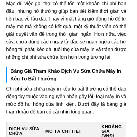
Mặc dù việc gọi thợ có thể tốn một khoản chi phí ban
đầu, nhưng nó thường giúp bạn tiết kiệm thời gian và
tiền bạc về lâu dài. Thay vì mất hàng giờ đồng hồ để tự
mày mò mà không có kết quả, một kỹ thuật viên có thể
giải quyết vấn đề trong thời gian ngắn. Hơn nữa, việc
sửa chữa đúng cách ngay từ đầu sẽ ngăn ngừa các hư
hỏng tái phát, kéo dài tuổi thọ của máy in và tránh được
những chi phí sửa chữa lớn hơn trong tương lai.
Bảng Giá Tham Khảo Dịch Vụ Sửa Chữa Máy In
Kêu To Bất Thường
Chi phí sửa chữa máy in kêu to bất thường có thể dao
động tùy thuộc vào nguyên nhân gây lỗi, loại máy in và
mức độ hư hỏng của linh kiện. Dưới đây là bảng giá
tham khảo để bạn có cái nhìn tổng quan:
KHOẢNG
DỊCH VỤ SỬA
MÔ TẢ CHI TIẾT
GIÁ
CHỮA
(VNĐ)