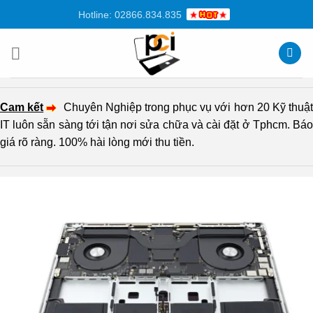
Chuyển
Hotline: 02866.834.835
đến
nội
dung
Cam kết
Chuyên Nghiệp trong phục vụ với hơn 20 Kỹ thuậ
IT luôn sẵn sàng tới tận nơi sửa chữa và cài đặt ở Tphcm. Báo
giá rõ ràng. 100% hài lòng mới thu tiền.