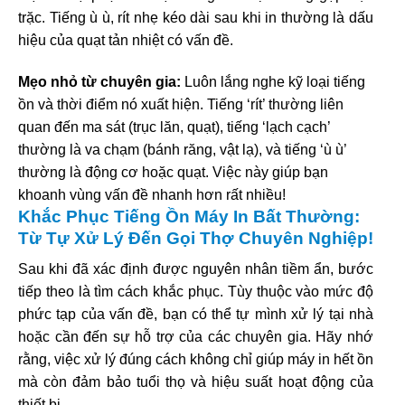
trặc. Tiếng ù ù, rít nhẹ kéo dài sau khi in thường là dấu
hiệu của quạt tản nhiệt có vấn đề.
Mẹo nhỏ từ chuyên gia:
Luôn lắng nghe kỹ loại tiếng
ồn và thời điểm nó xuất hiện. Tiếng ‘rít’ thường liên
quan đến ma sát (trục lăn, quạt), tiếng ‘lạch cạch’
thường là va chạm (bánh răng, vật lạ), và tiếng ‘ù ù’
thường là động cơ hoặc quạt. Việc này giúp bạn
khoanh vùng vấn đề nhanh hơn rất nhiều!
Khắc Phục Tiếng Ồn Máy In Bất Thường:
Từ Tự Xử Lý Đến Gọi Thợ Chuyên Nghiệp!
Sau khi đã xác định được nguyên nhân tiềm ẩn, bước
tiếp theo là tìm cách khắc phục. Tùy thuộc vào mức độ
phức tạp của vấn đề, bạn có thể tự mình xử lý tại nhà
hoặc cần đến sự hỗ trợ của các chuyên gia. Hãy nhớ
rằng, việc xử lý đúng cách không chỉ giúp máy in hết ồn
mà còn đảm bảo tuổi thọ và hiệu suất hoạt động của
thiết bị.