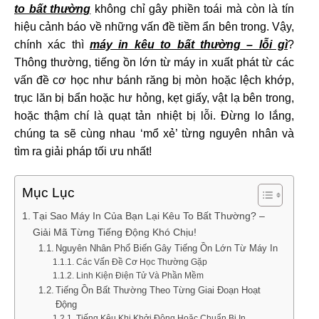
to bất thường
không chỉ gây phiền toái mà còn là tín
hiệu cảnh báo về những vấn đề tiềm ẩn bên trong. Vậy,
chính xác thì
máy in kêu to bất thường – lỗi gì
?
Thông thường, tiếng ồn lớn từ máy in xuất phát từ các
vấn đề cơ học như bánh răng bị mòn hoặc lệch khớp,
trục lăn bị bẩn hoặc hư hỏng, kẹt giấy, vật lạ bên trong,
hoặc thậm chí là quạt tản nhiệt bị lỗi. Đừng lo lắng,
chúng ta sẽ cùng nhau ‘mổ xẻ’ từng nguyên nhân và
tìm ra giải pháp tối ưu nhất!
Mục Lục
Tại Sao Máy In Của Bạn Lại Kêu To Bất Thường? –
Giải Mã Từng Tiếng Động Khó Chịu!
Nguyên Nhân Phổ Biến Gây Tiếng Ồn Lớn Từ Máy In
Các Vấn Đề Cơ Học Thường Gặp
Linh Kiện Điện Tử Và Phần Mềm
Tiếng Ồn Bất Thường Theo Từng Giai Đoạn Hoạt
Động
Tiếng Kêu Khi Khởi Động Hoặc Chuẩn Bị In