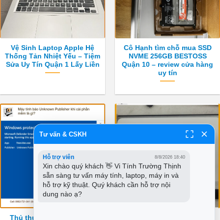
Vệ Sinh Laptop Apple Hệ
Cô Hạnh tìm chỗ mua SSD
Thống Tản Nhiệt Yếu – Tiệm
NVME 256GB BESTOSS
Sửa Uy Tín Quận 1 Lấy Liền
Quận 10 – review cửa hàng
uy tín
Tư vấn & CSKH
Hỗ trợ viên
8/8/2026 18:40
Xin chào quý khách 👋 Vi Tính Trường Thịnh 
sẵn sàng tư vấn máy tính, laptop, máy in và 
hỗ trợ kỹ thuật. Quý khách cần hỗ trợ nội 
dung nào ạ?
Thủ thuật Phần mềm Máy
Anh Phong kiến trúc sư