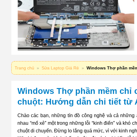
Trang chủ
»
Sửa Laptop Giá Rẻ
»
Windows Thợ phần mềm ch
Windows Thợ phần mềm chỉ cá
chuột: Hướng dẫn chi tiết từ 
Chào các bạn, những tín đồ công nghệ và cả những a
nhau “mổ xẻ” một trong những lỗi “kinh điển” và khó c
chuột di chuyển. Đừng lo lắng quá mức, vì với kinh n