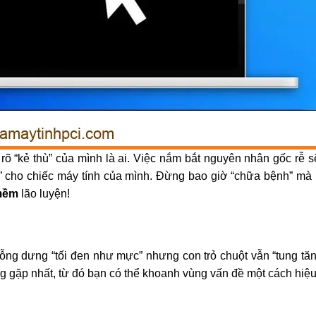
 rõ “kẻ thù” của mình là ai. Việc nắm bắt nguyên nhân gốc rễ 
” cho chiếc máy tính của mình. Đừng bao giờ “chữa bệnh” mà 
mềm
lão luyện!
ng dưng “tối đen như mực” nhưng con trỏ chuột vẫn “tung tăng
gặp nhất, từ đó bạn có thể khoanh vùng vấn đề một cách hiệu