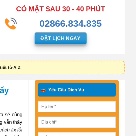
CÓ MẶT SAU 30 - 40 PHÚT
02866.834.835
ĐẶT LỊCH NGAY
iết từ A-Z
hấy
Yêu Cầu Dịch Vụ
ta sẽ cùng
g vẫn thấy
cách fix lỗi