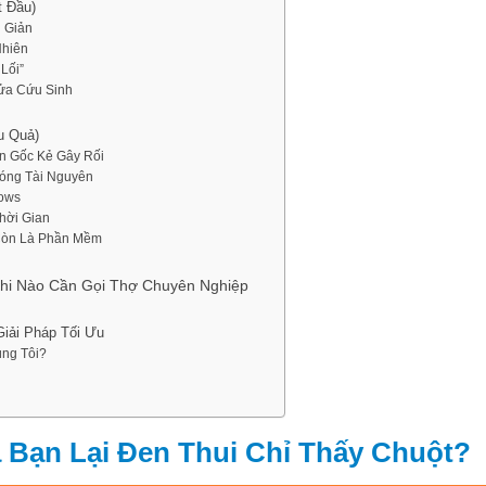
 Đầu)
 Giản
Nhiên
Lối”
ửa Cứu Sinh
u Quả)
ận Gốc Kẻ Gây Rối
óng Tài Nguyên
dows
hời Gian
 Còn Là Phần Mềm
Khi Nào Cần Gọi Thợ Chuyên Nghiệp
iải Pháp Tối Ưu
ng Tôi?
 Bạn Lại Đen Thui Chỉ Thấy Chuột?