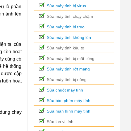
Sửa máy tính bị virus
r) là phần
nh ảnh lên
Sửa máy tính chạy chậm
Sửa máy tính bị treo
Sửa máy tính không lên
iện tại của
Sửa máy tính kêu to
g còn hoạt
Sửa máy tính bị mất tiếng
cậy cũng có
để hệ thống
Sửa máy tính rớt mạng
n được cập
Sửa máy tính bị nóng
 luôn hoạt
Sửa chuột máy tính
Sửa bàn phím máy tính
Sửa màn hình máy tính
 dụng chạy
Sửa loa vi tính