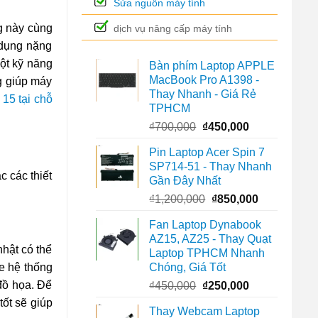
Sửa nguồn máy tính
g này cùng
dịch vụ nâng cấp máy tính
 dụng nặng
ột kỹ năng
Bàn phím Laptop APPLE
MacBook Pro A1398 -
ng giúp máy
Thay Nhanh - Giá Rẻ
15 tại chỗ
TPHCM
Giá
Giá
₫
700,000
₫
450,000
gốc
hiện
Pin Laptop Acer Spin 7
là:
tại
SP714-51 - Thay Nhanh
₫700,000.
là:
c các thiết
Gần Đây Nhất
₫450,000.
Giá
Giá
₫
1,200,000
₫
850,000
gốc
hiện
Fan Laptop Dynabook
là:
tại
AZ15, AZ25 - Thay Quạt
₫1,200,000.
là:
nhật có thể
Laptop TPHCM Nhanh
₫850,000.
Chóng, Giá Tốt
le hệ thống
Giá
Giá
 đồ họa. Để
₫
450,000
₫
250,000
gốc
hiện
tốt sẽ giúp
Thay Webcam Laptop
là:
tại