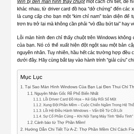
Win bị đen màn hình thấy chuột
một cách chi tiết, dễ 
khác nhau, từ driver card đồ họa “dở chứng” đến các x
là cung cấp cho bạn một “kim chỉ nam” toàn diện để 
trơn tru trở lại mà không cần phải “vò đầu bứt tai” hay 
Lỗi màn hình đen chỉ thấy chuột trên Windows không c
của bạn. Nó có thể xuất hiện đột ngột sau một bản c
nguyên nhân. Tuy nhiên, hầu hết các trường hợp đều c
dưới đây. Hãy cùng bắt tay vào hành trình “giải cứu” c
Mục Lục
Tại Sao Màn Hình Windows Của Bạn Lại Đen Thui Chỉ T
Nguyên Nhân Gốc Rễ Phổ Biến Nhất
Lỗi Driver Card Đồ Họa – Kẻ Gây Rối Số Một
Xung Đột Phần Mềm – Cuộc Chiến Ngầm Trong Hệ Th
Lỗi Hệ Điều Hành Windows – Vấn Đề Từ Cốt Lõi
Sự Cố Phần Cứng – Khi Nội Tạng Máy Tính “Biểu Tình”
Cảnh báo từ Thợ Phần Mềm!
Hướng Dẫn Chi Tiết Từ A-Z: Thợ Phần Mềm Chỉ Cách Fix