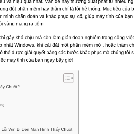
hiểu và hiệu quả nhất. Vấn đề này thường xuất phát từ nhiều n
ung đột phần mềm hay thậm chí là lỗi hệ thống. Mục tiêu của b
tự mình chẩn đoán và khắc phục sự cố, giúp máy tính của bạn
vội vàng mang ra tiệm.
hỉ gây khó chịu mà còn làm gián đoạn nghiêm trọng công việc v
ập nhật Windows, khi cài đặt một phần mềm mới, hoặc thậm ch
ó thể được giải quyết bằng các bước khắc phục mà chúng tôi sẽ
hiếc máy tính của bạn ngay bây giờ!
hấy Chuột?
ống
 Lỗi Win Bị Đen Màn Hình Thấy Chuột