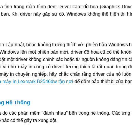
 tình trạng màn hình đen. Driver card đồ họa (Graphics Drive
bạn. Khi driver này gặp sự cố, Windows không thể hiển thị hì
rình cập nhật, hoặc không tương thích với phiên bản Windows h
t Windows lên một phiên bản mới, driver đồ họa cũ có thể khôn
 đặt một driver không chính xác hoặc từ nguồn không đáng tin 
i vi như máy in cũng có driver tương thích là rất quan trọng 
máy in chuyên nghiệp, hãy chắc chắn rằng driver của nó luô
a máy in Lexmark B2546dw tận nơi
để đảm bảo thiết bị của bạn
ng Hệ Thống
à do các phần mềm “đánh nhau” bên trong hệ thống. Các ứng
khác có thể gây ra xung đột.