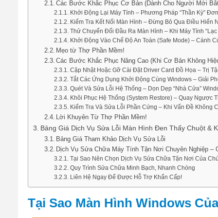
Các Bước Khắc Phục Cơ Bản (Dành Cho Người Mới Bắt
Khởi Động Lại Máy Tính – Phương Pháp “Thần Kỳ” Đơn
Kiểm Tra Kết Nối Màn Hình – Đừng Bỏ Qua Điều Hiển 
Thử Chuyển Đổi Đầu Ra Màn Hình – Khi Máy Tính “Lạc 
Khởi Động Vào Chế Độ An Toàn (Safe Mode) – Cánh C
Mẹo từ Thợ Phần Mềm!
Các Bước Khắc Phục Nâng Cao (Khi Cơ Bản Không Hiệ
Cập Nhật Hoặc Gỡ Cài Đặt Driver Card Đồ Họa – Trị T
Tắt Các Ứng Dụng Khởi Động Cùng Windows – Giải Ph
Quét Và Sửa Lỗi Hệ Thống – Dọn Dẹp “Nhà Cửa” Win
Khôi Phục Hệ Thống (System Restore) – Quay Ngược T
Kiểm Tra Và Sửa Lỗi Phần Cứng – Khi Vấn Đề Không
Lời Khuyên Từ Thợ Phần Mềm!
Bảng Giá Dịch Vụ Sửa Lỗi Màn Hình Đen Thấy Chuột & 
Bảng Giá Tham Khảo Dịch Vụ Sửa Lỗi
Dịch Vụ Sửa Chữa Máy Tính Tận Nơi Chuyên Nghiệp – G
Tại Sao Nên Chọn Dịch Vụ Sửa Chữa Tận Nơi Của Chú
Quy Trình Sửa Chữa Minh Bạch, Nhanh Chóng
Liên Hệ Ngay Để Được Hỗ Trợ Khẩn Cấp!
Tại Sao Màn Hình Windows Của