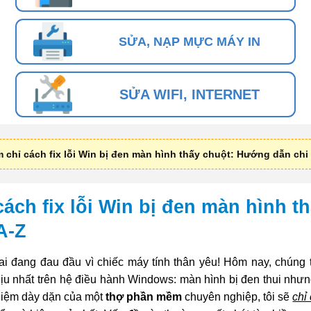
SỬA, NẠP MỰC MÁY IN
SỬA WIFI, INTERNET
ỉ cách fix lỗi Win bị đen màn hình thấy chuột: Hướng dẫn chi t
ch fix lỗi Win bị đen màn hình t
A-Z
i đang đau đầu vì chiếc máy tính thân yêu! Hôm nay, chúng 
hịu nhất trên hệ điều hành Windows: màn hình bị đen thui nhưn
ghiệm dày dặn của một
thợ phần mềm
chuyên nghiệp, tôi sẽ
chỉ 