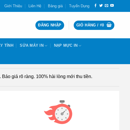
Giới Thiệu
Liên Hệ
Bảng giá
Tuyển Dụng
ĐĂNG NHẬP
GIỎ HÀNG /
₫
0
Y TÍNH
SỬA MÁY IN
NẠP MỰC IN
Báo giá rõ ràng. 100% hài lòng mới thu tiền.