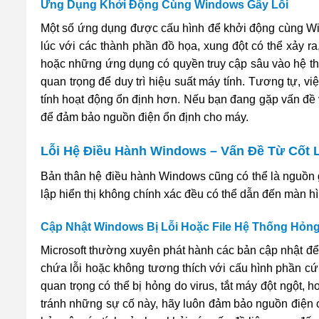
Ứng Dụng Khởi Động Cùng Windows Gây Lỗi
Một số ứng dụng được cấu hình để khởi động cùng Win
lúc với các thành phần đồ họa, xung đột có thể xảy 
hoặc những ứng dụng có quyền truy cập sâu vào hệ t
quan trọng để duy trì hiệu suất máy tính. Tương tự, vi
tính hoạt động ổn định hơn. Nếu bạn đang gặp vấn đề 
để đảm bảo nguồn điện ổn định cho máy.
Lỗi Hệ Điều Hành Windows – Vấn Đề Từ Cốt 
Bản thân hệ điều hành Windows cũng có thể là nguồn gố
lập hiển thị không chính xác đều có thể dẫn đến màn h
Cập Nhật Windows Bị Lỗi Hoặc File Hệ Thống Hỏn
Microsoft thường xuyên phát hành các bản cập nhật để c
chứa lỗi hoặc không tương thích với cấu hình phần cứn
quan trọng có thể bị hỏng do virus, tắt máy đột ngột,
tránh những sự cố này, hãy luôn đảm bảo nguồn điện 