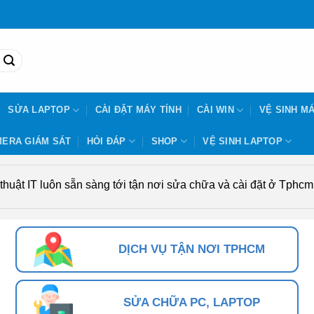
SỬA LAPTOP
CÀI ĐẶT MÁY TÍNH
CÀI WIN
VỆ SINH MÁ
ERA GIÁM SÁT
HỎI ĐÁP
SHOP
VỆ SINH LAPTOP
uật IT luôn sẵn sàng tới tận nơi sửa chữa và cài đặt ở Tphcm. 
DỊCH VỤ TẬN NƠI TPHCM
SỬA CHỮA PC, LAPTOP