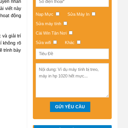
guyên nhân
ài viết này
Nạp Mực
Sửa Máy In
 hoạt động
Sửa máy tính
Cài Win Tận Nơi
à giải trí
Sửa wifi
Khác
í không rõ
 trình bày