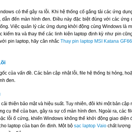
dows có thể gây ra lỗi. Khi hệ thống cố gắng tải các ứng dụn
ra, dẫn đến màn hình đen. Điều này đặc biệt đúng với các ứng
hống. Việc quản lý các ứng dụng khởi động cùng Windows là m
ệc kiểm tra và thay thế các linh kiện laptop định kỳ như pin cũ
với pin laptop, hãy cân nhắc
Thay pin laptop MSI Katana GF66 
Lõi
c của vấn đề. Các bản cập nhật lỗi, file hệ thống bị hỏng, hoặ
ình đen.
g
ải thiện bảo mật và hiệu suất. Tuy nhiên, đôi khi một bản cập 
g cụ thể của bạn, gây ra sự cố màn hình đen. Ngoài ra, các fi
 hoặc lỗi ổ cứng, khiến Windows không thể khởi động giao diện
cho laptop của bạn ổn định. Một bộ
sạc laptop Vaio
chất lượng 