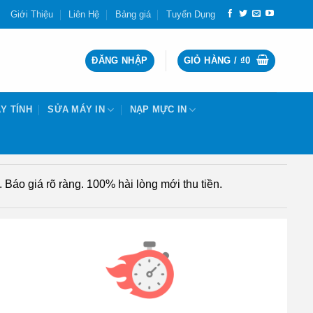
Giới Thiệu
Liên Hệ
Bảng giá
Tuyển Dụng
ĐĂNG NHẬP
GIỎ HÀNG /
₫
0
Y TÍNH
SỬA MÁY IN
NẠP MỰC IN
Báo giá rõ ràng. 100% hài lòng mới thu tiền.