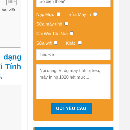
bài viết
Nạp Mực
Sửa Máy In
Sửa máy tính
Cài Win Tận Nơi
Sửa wifi
Khác
u dạng
i Tính
.