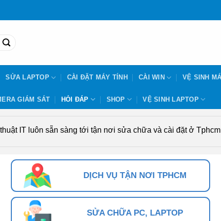
SỬA LAPTOP
CÀI ĐẶT MÁY TÍNH
CÀI WIN
VỆ SINH MÁ
ERA GIÁM SÁT
HỎI ĐÁP
SHOP
VỆ SINH LAPTOP
uật IT luôn sẵn sàng tới tận nơi sửa chữa và cài đặt ở Tphcm. 
DỊCH VỤ TẬN NƠI TPHCM
SỬA CHỮA PC, LAPTOP