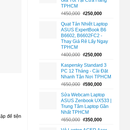
Giá Tốt Tại Cửa Hàng
TPHCM
Giá
Giá
₫
450,000
₫
250,000
gốc
hiện
Quạt Tản Nhiệt Laptop
là:
tại
ASUS ExpertBook B6
₫450,000.
là:
B6602, B6602FC2 -
₫250,000.
Thay Giá Rẻ Lấy Ngay
TPHCM
Giá
Giá
₫
400,000
₫
250,000
gốc
hiện
Kaspersky Standard 3
là:
tại
PC 12 Tháng - Cài Đặt
₫400,000.
là:
Nhanh Tận Nơi TPHCM
₫250,000.
Giá
Giá
₫
650,000
₫
590,000
gốc
hiện
Sửa Webcam Laptop
là:
tại
ASUS Zenbook UX533 |
₫650,000.
là:
Trung Tâm Laptop Gần
₫590,000.
Nhất TPHCM
lặp để tiện
Giá
Giá
₫
650,000
₫
350,000
gốc
hiện