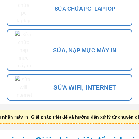
SỬA CHỮA PC, LAPTOP
SỬA, NẠP MỰC MÁY IN
SỬA WIFI, INTERNET
nhận máy in: Giải pháp triệt để và hướng dẫn xử lý từ chuyên g