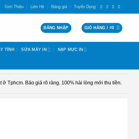
Giới Thiệu
Liên Hệ
Bảng giá
Tuyển Dụng
ĐĂNG NHẬP
GIỎ HÀNG /
₫
0
Y TÍNH
SỬA MÁY IN
NẠP MỰC IN
 ở Tphcm. Báo giá rõ ràng. 100% hài lòng mới thu tiền.