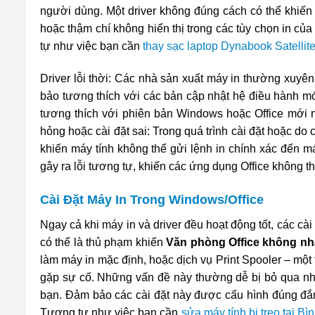
người dùng. Một driver không đúng cách có thể khiến 
hoặc thậm chí không hiển thị trong các tùy chọn in của 
tự như việc bạn cần
thay sạc laptop Dynabook Satellit
Driver lỗi thời: Các nhà sản xuất máy in thường xuyên
bảo tương thích với các bản cập nhật hệ điều hành mới
tương thích với phiên bản Windows hoặc Office mới n
hỏng hoặc cài đặt sai: Trong quá trình cài đặt hoặc do
khiến máy tính không thể gửi lệnh in chính xác đến má
gây ra lỗi tương tự, khiến các ứng dụng Office không t
Cài Đặt Máy In Trong Windows/Office
Ngay cả khi máy in và driver đều hoạt động tốt, các c
có thể là thủ phạm khiến
Văn phòng Office không nh
làm máy in mặc định, hoặc dịch vụ Print Spooler – một
gặp sự cố. Những vấn đề này thường dễ bị bỏ qua như
bạn. Đảm bảo các cài đặt này được cấu hình đúng đắn
Tương tự như việc bạn cần
sửa máy tính bị treo tại B