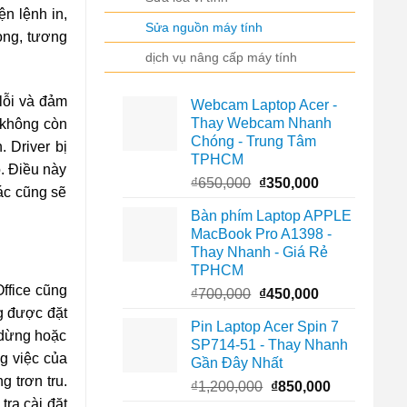
n lệnh in,
Sửa nguồn máy tính
rọng, tương
dịch vụ nâng cấp máy tính
 lỗi và đảm
Webcam Laptop Acer -
Thay Webcam Nhanh
i không còn
Chóng - Trung Tâm
 Driver bị
TPHCM
ộ. Điều này
Giá
Giá
₫
650,000
₫
350,000
ác cũng sẽ
gốc
hiện
Bàn phím Laptop APPLE
là:
tại
MacBook Pro A1398 -
₫650,000.
là:
Thay Nhanh - Giá Rẻ
₫350,000.
TPHCM
Office cũng
Giá
Giá
₫
700,000
₫
450,000
gốc
hiện
g được đặt
Pin Laptop Acer Spin 7
là:
tại
 dừng hoặc
SP714-51 - Thay Nhanh
₫700,000.
là:
g việc của
Gần Đây Nhất
₫450,000.
 trơn tru.
Giá
Giá
₫
1,200,000
₫
850,000
tra cài đặt
gốc
hiện