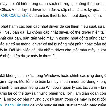
máy in xuất hiện trong danh sách nhưng lại không thể thực hiệ
Office. Việc duy trì driver luôn được cập nhật là cực kỳ quan t
e C40 C50 tại chỗ
để đảm bảo thiết bị luôn hoạt động ổn định.
 phát hành các bản cập nhật driver để cải thiện hiệu suất, sửa
. Nếu bạn đã lâu không cập nhật driver, có thể driver hiện tạ
hất của bạn, dẫn đến việc máy in không hoạt động đúng cách.
 các sự cố hệ thống, driver có thể bị hỏng một phần hoặc toàn b
y in. Đôi khi, việc cài đặt nhầm driver cho một mẫu máy in kh
hể nhận diện được máy in thực tế.
ài đặt không chính xác trong Windows hoặc chính các ứng dụng 
ận máy in
. Một lỗi phổ biến là máy in bạn muốn sử dụng khôn
 thành phần quan trọng của Windows quản lý các tác vụ in – bị
ng lại có thể gây ra những phiền toái lớn, làm gián đoạn côn
 là bước cơ bản nhưng cực kỳ quan trọng để máy in hoạt động
ình Thạnh Tân Nha
để khôi phục lại hiệu suất làm việc, việc kiểm 