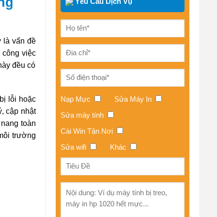
ớng
Yêu Cầu Dịch Vụ
 là vấn đề
, công việc
 này đều có
Nạp Mực
Sửa Máy In
bị lỗi hoặc
ý, cập nhật
Sửa máy tính
m nang toàn
Cài Win Tận Nơi
 môi trường
Sửa wifi
Khác