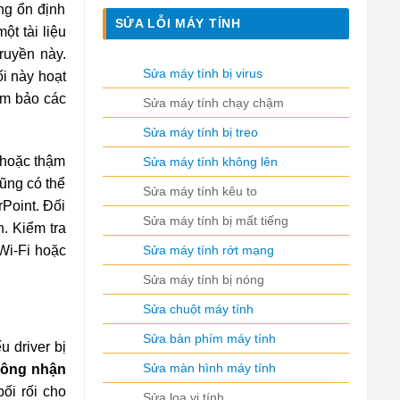
ng ổn định
SỬA LỖI MÁY TÍNH
t tài liệu
ruyền này.
Sửa máy tính bị virus
ối này hoạt
m bảo các
Sửa máy tính chạy chậm
Sửa máy tính bị treo
 hoặc thậm
Sửa máy tính không lên
ũng có thể
Sửa máy tính kêu to
Point. Đối
Sửa máy tính bị mất tiếng
. Kiểm tra
Sửa máy tính rớt mạng
 Wi-Fi hoặc
Sửa máy tính bị nóng
Sửa chuột máy tính
Sửa bàn phím máy tính
u driver bị
Sửa màn hình máy tính
hông nhận
ối rối cho
Sửa loa vi tính