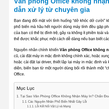
Văn phòng Office không nhận 
dẫn xử lý từ chuyên gia
Bạn đang đối mặt với tình huống “dở khóc dở cười” k
phổ biến mà hầu hết người dùng máy tính đều gặp phải
của bạn có thể bị đình trệ, gây ra không ít phiền toái
thể được khắc phục một cách dễ dàng nếu bạn biết các
Nguyên nhân chính khiến
Văn phòng Office không n
cũ, cài đặt máy in mặc định không chính xác, hoặc xung
hoặc cài đặt lại driver, thiết lập lại máy in mặc định v
diện, biến bạn từ một người dùng bối rối thành một “c
Office.
Mục Lục
Tại Sao Văn Phòng Office Không Nhận Máy In? Chẩn Đo
Các Nguyên Nhân Phổ Biến Nhất Gây Lỗi
Lỗi Kết Nối Vật Lý và Mạng