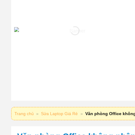
Trang chủ
»
Sửa Laptop Giá Rẻ
»
Văn phòng Office không 