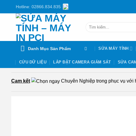
Chuyển
Hotline: 02866.834.835
đến
nội
Tìm
dung
kiếm:
Danh Mục Sản Phẩm
SỬA MÁY TÍNH
CỨU DỮ LIỆU
LẮP ĐẶT CAMERA GIÁM SÁT
SỬA CAM
Cam kết
Chuyên Nghiệp trong phục vụ với hơ