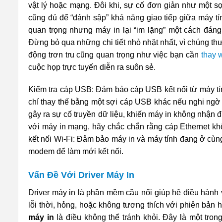
vật lý hoặc mạng. Đôi khi, sự cố đơn giản như một s
cũng đủ để “đánh sập” khả năng giao tiếp giữa máy tí
quan trọng nhưng máy in lại “im lặng” một cách đáng
Đừng bỏ qua những chi tiết nhỏ nhặt nhất, vì chúng th
động trơn tru cũng quan trọng như việc bạn cần
thay 
cuộc họp trực tuyến diễn ra suôn sẻ.
Kiểm tra cáp USB: Đảm bảo cáp USB kết nối từ máy tín
chí thay thế bằng một sợi cáp USB khác nếu nghi ngờ
gây ra sự cố truyền dữ liệu, khiến máy in không nhận 
với máy in mạng, hãy chắc chắn rằng cáp Ethernet khô
kết nối Wi-Fi: Đảm bảo máy in và máy tính đang ở cùng
modem để làm mới kết nối.
Vấn Đề Với Driver Máy In
Driver máy in là phần mềm cầu nối giúp hệ điều hành v
lỗi thời, hỏng, hoặc không tương thích với phiên bản 
máy in
là điều không thể tránh khỏi. Đây là một tro