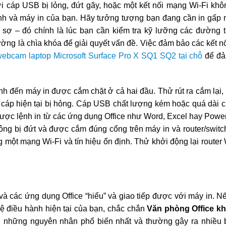
ợi cáp USB bị lỏng, đứt gãy, hoặc một kết nối mạng Wi-Fi khô
nh và máy in của bạn. Hãy tưởng tượng bạn đang cần in gấp mộ
 sợ – đó chính là lúc bạn cần kiểm tra kỹ lưỡng các đường t
ường là chìa khóa để giải quyết vấn đề. Việc đảm bảo các kết n
webcam laptop Microsoft Surface Pro X SQ1 SQ2 tại chỗ
để đả
h đến máy in được cắm chặt ở cả hai đầu. Thử rút ra cắm lại,
 cáp hiện tại bị hỏng. Cáp USB chất lượng kém hoặc quá dài c
được lệnh in từ các ứng dụng Office như Word, Excel hay Power
ng bị đứt và được cắm đúng cổng trên máy in và router/switch
 một mạng Wi-Fi và tín hiệu ổn định. Thử khởi động lại router
à các ứng dụng Office “hiểu” và giao tiếp được với máy in. Nế
hệ điều hành hiện tại của bạn, chắc chắn
Văn phòng Office k
ng những nguyên nhân phổ biến nhất và thường gây ra nhiều b