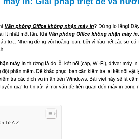
máy in: Giải pháp triệt để và hư
hi
Văn phòng Office không nhận máy in
? Đừng lo lắng! Đây
 ít nhất một lần. Khi
Văn phòng Office không nhận máy in
 và áp lực. Nhưng đừng vội hoảng loạn, bởi vì hầu hết các sự cố
h!
hận máy in
thường là do lỗi kết nối (cáp, Wi-Fi), driver máy in 
 đột phần mềm. Để khắc phục, bạn cần kiểm tra lại kết nối vật l
à kiểm tra các dịch vụ in ấn trên Windows. Bài viết này sẽ là cẩ
huyên gia” tự tin xử lý mọi vấn đề liên quan đến máy in trong
án Từ A-Z