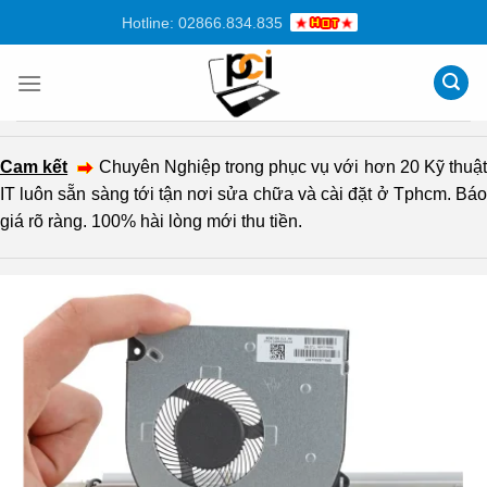
Chuyển
Hotline: 02866.834.835
đến
nội
dung
Cam kết
Chuyên Nghiệp trong phục vụ với hơn 20 Kỹ thuậ
IT luôn sẵn sàng tới tận nơi sửa chữa và cài đặt ở Tphcm. Báo
giá rõ ràng. 100% hài lòng mới thu tiền.