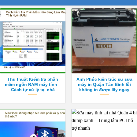
Thủ thuật Kiểm tra phần
Anh Phúc kiến trúc sư sửa
mềm ngốn RAM máy tính –
máy in Quận Tân Bình lỗi
Cách tự xử lý tại nhà
không in được lấy ngay