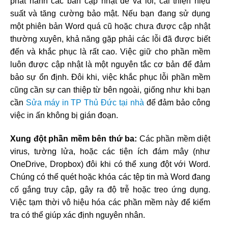
phát hành các bản cập nhật để vá lỗi, cải thiện hiệu
suất và tăng cường bảo mật. Nếu bạn đang sử dụng
một phiên bản Word quá cũ hoặc chưa được cập nhật
thường xuyên, khả năng gặp phải các lỗi đã được biết
đến và khắc phục là rất cao. Việc giữ cho phần mềm
luôn được cập nhật là một nguyên tắc cơ bản để đảm
bảo sự ổn định. Đôi khi, việc khắc phục lỗi phần mềm
cũng cần sự can thiệp từ bên ngoài, giống như khi bạn
cần
Sửa máy in TP Thủ Đức tại nhà
để đảm bảo công
việc in ấn không bị gián đoạn.
Xung đột phần mềm bên thứ ba:
Các phần mềm diệt
virus, tường lửa, hoặc các tiện ích đám mây (như
OneDrive, Dropbox) đôi khi có thể xung đột với Word.
Chúng có thể quét hoặc khóa các tệp tin mà Word đang
cố gắng truy cập, gây ra độ trễ hoặc treo ứng dụng.
Việc tạm thời vô hiệu hóa các phần mềm này để kiểm
tra có thể giúp xác định nguyên nhân.