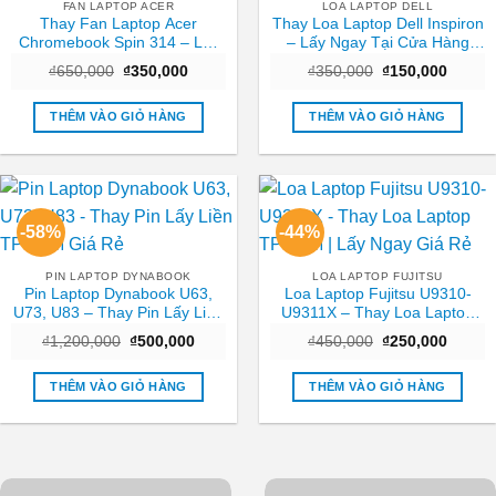
FAN LAPTOP ACER
LOA LAPTOP DELL
Thay Fan Laptop Acer
Thay Loa Laptop Dell Inspiron
Chromebook Spin 314 – Lấy
– Lấy Ngay Tại Cửa Hàng
Liền Tại TPHCM | Giá Tốt
TPHCM
Giá
Giá
Giá
Giá
₫
650,000
₫
350,000
₫
350,000
₫
150,000
gốc
hiện
gốc
hiện
là:
tại
là:
tại
₫650,000.
là:
₫350,000.
là:
THÊM VÀO GIỎ HÀNG
THÊM VÀO GIỎ HÀNG
₫350,000.
₫150,0
-58%
-44%
PIN LAPTOP DYNABOOK
LOA LAPTOP FUJITSU
Pin Laptop Dynabook U63,
Loa Laptop Fujitsu U9310-
U73, U83 – Thay Pin Lấy Liền
U9311X – Thay Loa Laptop
TPHCM Giá Rẻ
TPHCM | Lấy Ngay Giá Rẻ
Giá
Giá
Giá
Giá
₫
1,200,000
₫
500,000
₫
450,000
₫
250,000
gốc
hiện
gốc
hiện
là:
tại
là:
tại
₫1,200,000.
là:
₫450,000.
là:
THÊM VÀO GIỎ HÀNG
THÊM VÀO GIỎ HÀNG
₫500,000.
₫250,0