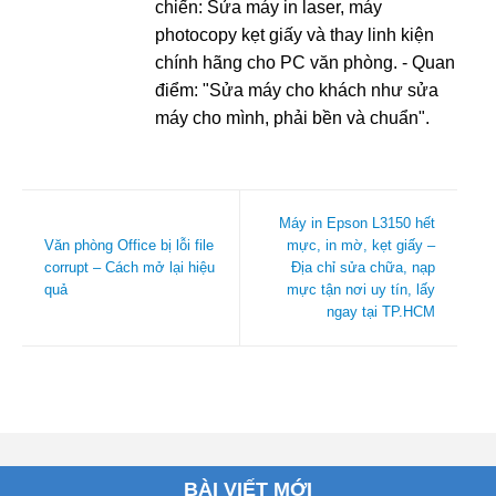
chiến: Sửa máy in laser, máy
photocopy kẹt giấy và thay linh kiện
chính hãng cho PC văn phòng. - Quan
điểm: "Sửa máy cho khách như sửa
máy cho mình, phải bền và chuẩn".
Máy in Epson L3150 hết
Văn phòng Office bị lỗi file
mực, in mờ, kẹt giấy –
corrupt – Cách mở lại hiệu
Địa chỉ sửa chữa, nạp
quả
mực tận nơi uy tín, lấy
ngay tại TP.HCM
BÀI VIẾT MỚI