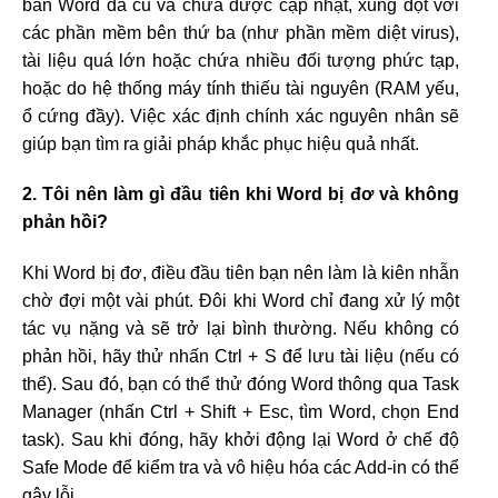
bản Word đã cũ và chưa được cập nhật, xung đột với
các phần mềm bên thứ ba (như phần mềm diệt virus),
tài liệu quá lớn hoặc chứa nhiều đối tượng phức tạp,
hoặc do hệ thống máy tính thiếu tài nguyên (RAM yếu,
ổ cứng đầy). Việc xác định chính xác nguyên nhân sẽ
giúp bạn tìm ra giải pháp khắc phục hiệu quả nhất.
2. Tôi nên làm gì đầu tiên khi Word bị đơ và không
phản hồi?
Khi Word bị đơ, điều đầu tiên bạn nên làm là kiên nhẫn
chờ đợi một vài phút. Đôi khi Word chỉ đang xử lý một
tác vụ nặng và sẽ trở lại bình thường. Nếu không có
phản hồi, hãy thử nhấn Ctrl + S để lưu tài liệu (nếu có
thể). Sau đó, bạn có thể thử đóng Word thông qua Task
Manager (nhấn Ctrl + Shift + Esc, tìm Word, chọn End
task). Sau khi đóng, hãy khởi động lại Word ở chế độ
Safe Mode để kiểm tra và vô hiệu hóa các Add-in có thể
gây lỗi.