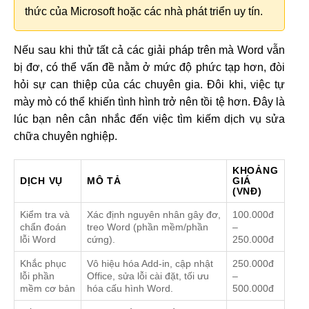
thức của Microsoft hoặc các nhà phát triển uy tín.
Nếu sau khi thử tất cả các giải pháp trên mà Word vẫn
bị đơ, có thể vấn đề nằm ở mức độ phức tạp hơn, đòi
hỏi sự can thiệp của các chuyên gia. Đôi khi, việc tự
mày mò có thể khiến tình hình trở nên tồi tệ hơn. Đây là
lúc bạn nên cân nhắc đến việc tìm kiếm dịch vụ sửa
chữa chuyên nghiệp.
KHOẢNG
DỊCH VỤ
MÔ TẢ
GIÁ
(VNĐ)
Kiểm tra và
Xác định nguyên nhân gây đơ,
100.000đ
chẩn đoán
treo Word (phần mềm/phần
–
lỗi Word
cứng).
250.000đ
Khắc phục
Vô hiệu hóa Add-in, cập nhật
250.000đ
lỗi phần
Office, sửa lỗi cài đặt, tối ưu
–
mềm cơ bản
hóa cấu hình Word.
500.000đ