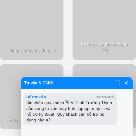
Dịch vụ nạp mực máy in
công ty sửa máy tính pci
PCI
Tư vấn & CSKH
Hỗ trợ viên
8/8/2026 06:51
Xin chào quý khách 👋 Vi Tính Trường Thịnh 
sẵn sàng tư vấn máy tính, laptop, máy in và 
hỗ trợ kỹ thuật. Quý khách cần hỗ trợ nội 
Sửa máy tính tại nhà PCI
dung nào ạ?