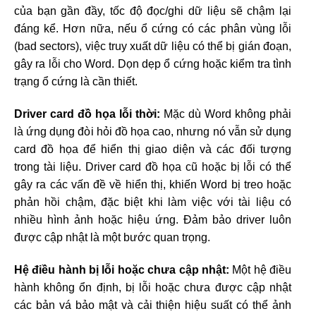
của bạn gần đầy, tốc độ đọc/ghi dữ liệu sẽ chậm lại
đáng kể. Hơn nữa, nếu ổ cứng có các phân vùng lỗi
(bad sectors), việc truy xuất dữ liệu có thể bị gián đoạn,
gây ra lỗi cho Word. Dọn dẹp ổ cứng hoặc kiểm tra tình
trạng ổ cứng là cần thiết.
Driver card đồ họa lỗi thời:
Mặc dù Word không phải
là ứng dụng đòi hỏi đồ họa cao, nhưng nó vẫn sử dụng
card đồ họa để hiển thị giao diện và các đối tượng
trong tài liệu. Driver card đồ họa cũ hoặc bị lỗi có thể
gây ra các vấn đề về hiển thị, khiến Word bị treo hoặc
phản hồi chậm, đặc biệt khi làm việc với tài liệu có
nhiều hình ảnh hoặc hiệu ứng. Đảm bảo driver luôn
được cập nhật là một bước quan trọng.
Hệ điều hành bị lỗi hoặc chưa cập nhật:
Một hệ điều
hành không ổn định, bị lỗi hoặc chưa được cập nhật
các bản vá bảo mật và cải thiện hiệu suất có thể ảnh