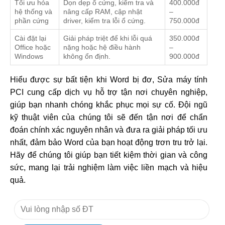
Tối ưu hóa
Dọn dẹp ổ cứng, kiểm tra và
400.000đ
hệ thống và
nâng cấp RAM, cập nhật
–
phần cứng
driver, kiểm tra lỗi ổ cứng.
750.000đ
Cài đặt lại
Giải pháp triệt để khi lỗi quá
350.000đ
Office hoặc
nặng hoặc hệ điều hành
–
Windows
không ổn định.
900.000đ
Hiểu được sự bất tiện khi Word bị đơ, Sửa máy tính
PCI cung cấp dịch vụ hỗ trợ tận nơi chuyên nghiệp,
giúp bạn nhanh chóng khắc phục mọi sự cố. Đội ngũ
kỹ thuật viên của chúng tôi sẽ đến tận nơi để chẩn
đoán chính xác nguyên nhân và đưa ra giải pháp tối ưu
nhất, đảm bảo Word của bạn hoạt động trơn tru trở lại.
Hãy để chúng tôi giúp bạn tiết kiệm thời gian và công
sức, mang lại trải nghiệm làm việc liền mạch và hiệu
quả.