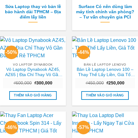
Sửa Laptop thay vỏ bản lề
Surface Có nên dùng làm
bảo hành dài TPHCM – Địa
máy tính chính văn phòng?
điểm lấy liền
– Tư vấn chuyên gia PCI
-50%
-44%
VO LAPTOP DYNABOOK
BẢN LỀ LAPTOP LENOVO
Vỏ Laptop Dynabook AZ45,
Bản Lề Laptop Lenovo 100 –
AZ65 | Địa Chỉ Thay Vỏ Gần
Thay Thế Lấy Liền, Giá Tốt
Đây Giá Rẻ TPHCM
TPHCM
Giá
Giá
Giá
Giá
₫
600,000
₫
300,000
₫
450,000
₫
250,000
gốc
hiện
gốc
hiện
là:
tại
là:
tại
₫600,000.
là:
₫450,000.
là:
THÊM VÀO GIỎ HÀNG
THÊM VÀO GIỎ HÀNG
₫300,000.
₫250,0
-46%
-57%