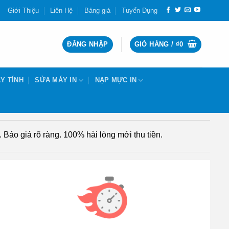
Giới Thiệu
Liên Hệ
Bảng giá
Tuyển Dụng
ĐĂNG NHẬP
GIỎ HÀNG /
₫
0
Y TÍNH
SỬA MÁY IN
NẠP MỰC IN
Báo giá rõ ràng. 100% hài lòng mới thu tiền.