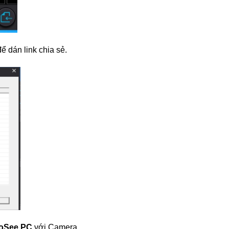
để dán link chia sẻ.
oSee PC
với Camera.