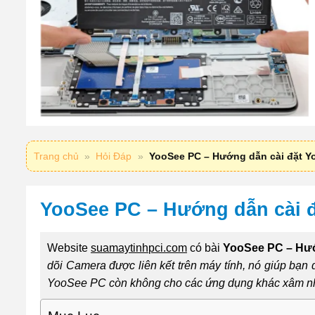
Trang chủ
»
Hỏi Đáp
»
YooSee PC – Hướng dẫn cài đặt Y
YooSee PC – Hướng dẫn cài đ
Website
suamaytinhpci.com
có bài
YooSee PC – Hướ
dõi Camera được liên kết trên máy tính, nó giúp bạn
YooSee PC còn không cho các ứng dụng khác xâm nhậ