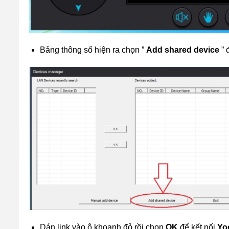
Bảng thông số hiện ra chọn ”
Add shared device
” 
Dán link vào ô khoanh đỏ rồi chọn
OK
để kết nối
Yo