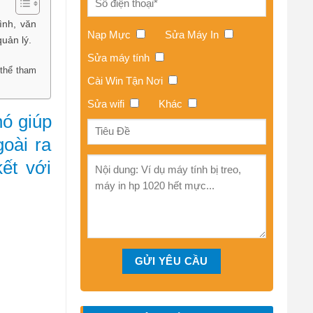
ình, văn
Nạp Mực
Sửa Máy In
uản lý.
Sửa máy tính
 thể tham
Cài Win Tận Nơi
Sửa wifi
Khác
ó giúp
oài ra
ết với