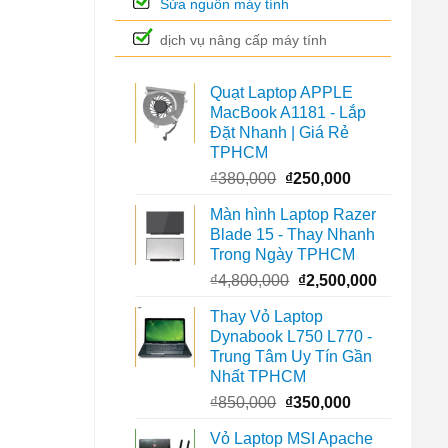
Sửa nguồn máy tính
dịch vụ nâng cấp máy tính
Quạt Laptop APPLE
MacBook A1181 - Lắp
Đặt Nhanh | Giá Rẻ
TPHCM
Giá
Giá
₫
380,000
₫
250,000
gốc
hiện
Màn hình Laptop Razer
là:
tại
Blade 15 - Thay Nhanh
₫380,000.
là:
Trong Ngày TPHCM
₫250,000.
Giá
Giá
₫
4,800,000
₫
2,500,000
gốc
hiện
Thay Vỏ Laptop
là:
tại
Dynabook L750 L770 -
₫4,800,000.
là:
Trung Tâm Uy Tín Gần
₫2,500,00
Nhất TPHCM
Giá
Giá
₫
850,000
₫
350,000
gốc
hiện
Vỏ Laptop MSI Apache
là:
tại