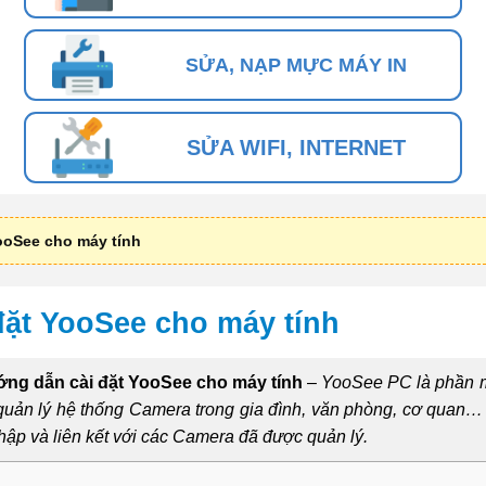
SỬA, NẠP MỰC MÁY IN
SỬA WIFI, INTERNET
ooSee cho máy tính
ặt YooSee cho máy tính
ng dẫn cài đặt YooSee cho máy tính
–
YooSee PC là phần 
 quản lý hệ thống Camera trong gia đình, văn phòng, cơ quan…
p và liên kết với các Camera đã được quản lý.