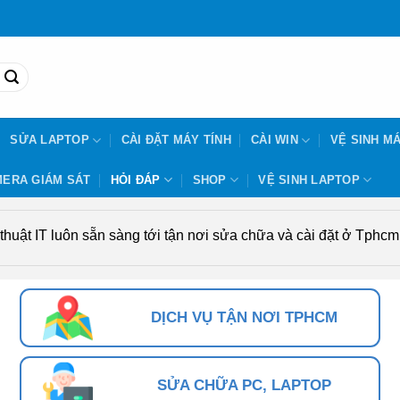
SỬA LAPTOP
CÀI ĐẶT MÁY TÍNH
CÀI WIN
VỆ SINH MÁ
ERA GIÁM SÁT
HỎI ĐÁP
SHOP
VỆ SINH LAPTOP
uật IT luôn sẵn sàng tới tận nơi sửa chữa và cài đặt ở Tphcm. 
DỊCH VỤ TẬN NƠI TPHCM
SỬA CHỮA PC, LAPTOP