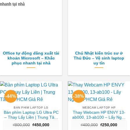
Office tự động đăng xuất tài
Chú Nhật kiến trúc sư ở
khoản Microsoft – Khắc
Thủ Đức – Vệ sinh laptop
phục nhanh tại nhà
uy tín
-44%
-38%
BAN PHIM LAPTOP LG
WEBCAM LAPTOP HP
Bàn phím Laptop LG Ultra PC
Thay Webcam HP ENVY 13-
– Thay Lấy Liền | Trung Tâm
ab000, 13-ab100 – Lấy Ngay
TPHCM Giá Rẻ
TPHCM Giá Rẻ
Giá
Giá
Giá
Giá
₫
800,000
₫
450,000
₫
400,000
₫
250,000
gốc
hiện
gốc
hiện