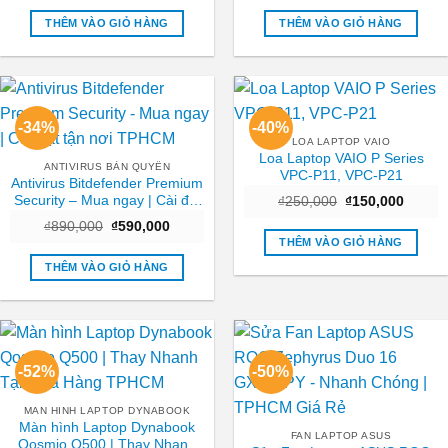
là:
tại
là:
tại
₫800,000.
là:
₫400,000.
là:
THÊM VÀO GIỎ HÀNG
THÊM VÀO GIỎ HÀNG
₫450,000.
₫250,0
-34%
-40%
LOA LAPTOP VAIO
Loa Laptop VAIO P Series
ANTIVIRUS BẢN QUYỀN
VPC-P11, VPC-P21
Antivirus Bitdefender Premium
Security – Mua ngay | Cài đặt
Giá
Giá
₫
250,000
₫
150,000
gốc
hiện
tận nơi TPHCM
Giá
Giá
₫
890,000
₫
590,000
là:
tại
gốc
hiện
₫250,000.
là:
THÊM VÀO GIỎ HÀNG
là:
tại
₫150,0
₫890,000.
là:
THÊM VÀO GIỎ HÀNG
₫590,000.
-52%
-50%
MAN HINH LAPTOP DYNABOOK
Màn hình Laptop Dynabook
FAN LAPTOP ASUS
Qosmio Q500 | Thay Nhanh