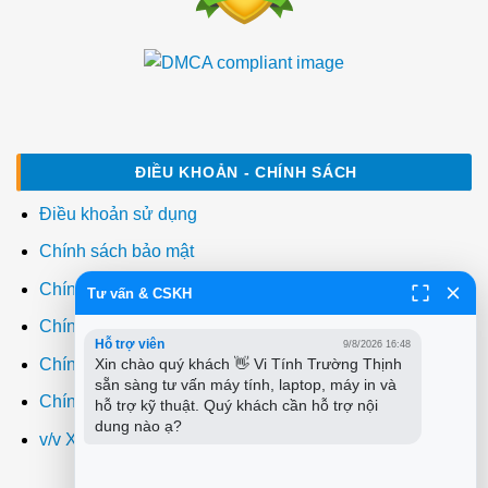
ĐIỀU KHOẢN - CHÍNH SÁCH
Điều khoản sử dụng
Chính sách bảo mật
Chính sách thanh toán
Tư vấn & CSKH
Chính sách giao hàng
Hỗ trợ viên
9/8/2026 16:48
Chính sách đổi trả
Xin chào quý khách 👋 Vi Tính Trường Thịnh 
sẵn sàng tư vấn máy tính, laptop, máy in và 
Chính sách bảo hành
hỗ trợ kỹ thuật. Quý khách cần hỗ trợ nội 
dung nào ạ?
v/v Xuất hóa đơn đỏ VAT