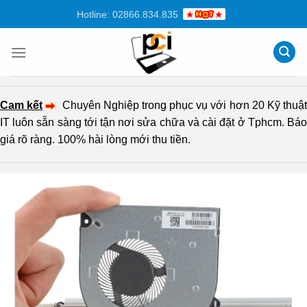
Chuyển
Hotline: 02866.834.835
đến
nội
dung
Cam kết
Chuyên Nghiệp trong phục vụ với hơn 20 Kỹ thuậ
IT luôn sẵn sàng tới tận nơi sửa chữa và cài đặt ở Tphcm. Báo
giá rõ ràng. 100% hài lòng mới thu tiền.