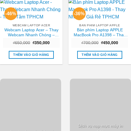
-46%
-36%
WEBCAM LAPTOP ACER
BAN PHIM LAPTOP APPLE
Webcam Laptop Acer – Thay
Bàn phím Laptop APPLE
Webcam Nhanh Chóng –
MacBook Pro A1398 – Thay
Trung Tâm TPHCM
Nhanh – Giá Rẻ TPHCM
Giá
Giá
Giá
Giá
₫
650,000
₫
350,000
₫
700,000
₫
450,000
gốc
hiện
gốc
hiện
là:
tại
là:
tại
₫650,000.
là:
₫700,000.
là:
THÊM VÀO GIỎ HÀNG
THÊM VÀO GIỎ HÀNG
₫350,000.
₫450,0
Dịch vụ nạp mực máy in