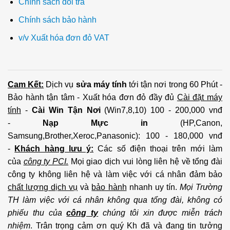
Chính sách đổi trả
Chính sách bảo hành
v/v Xuất hóa đơn đỏ VAT
Cam Kết:
Dịch vụ
sửa máy tính
tới tận nơi trong 60 Phút -
Bảo hành tận tâm - Xuất hóa đơn đỏ đầy đủ
Cài đặt máy
tính
-
Cài Win Tận Nơi
(Win7,8,10) 100 - 200,000 vnđ
-
Nạp Mực in
(HP,Canon,
Samsung,Brother,Xeroc,Panasonic): 100 - 180,000 vnđ
-
Khách hàng lưu ý:
Các số điện thoại trên mới làm
của
công ty PCI.
Mọi giao dịch vui lòng liên hệ về tổng đài
công ty không liên hệ và làm việc với cá nhân đảm bảo
chất lượng dịch vụ
và
bảo hành
nhanh uy tín.
Mọi Trường
TH làm việc với cá nhân không qua tổng đài, không có
phiếu thu của
công ty
chúng tôi xin được miễn trách
nhiệm
. Trân trọng cảm ơn quý Kh đã và đang tin tưởng