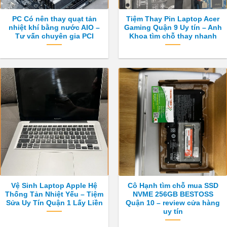
PC Có nên thay quạt tản
Tiệm Thay Pin Laptop Acer
nhiệt khí bằng nước AIO –
Gaming Quận 9 Uy tín – Anh
Tư vấn chuyên gia PCI
Khoa tìm chỗ thay nhanh
Vệ Sinh Laptop Apple Hệ
Cô Hạnh tìm chỗ mua SSD
Thống Tản Nhiệt Yếu – Tiệm
NVME 256GB BESTOSS
Sửa Uy Tín Quận 1 Lấy Liền
Quận 10 – review cửa hàng
uy tín