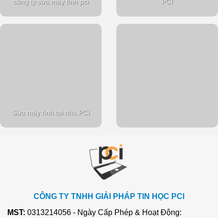
công ty sửa máy tính pci
PCI
Sửa máy tính tại nhà PCI
CÔNG TY TNHH GIẢI PHÁP TIN HỌC PCI
MST:
0313214056 - Ngày Cấp Phép & Hoạt Động: