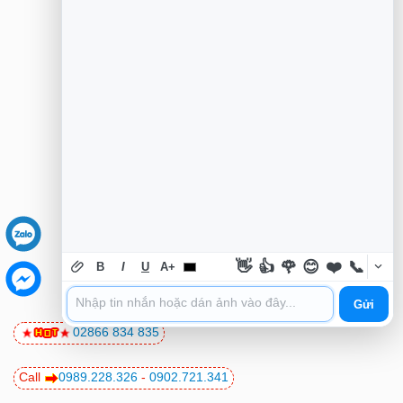
👋
👍
🌹
😊
❤️
📞
B
I
U
A+
Gửi
02866 834 835
Call
0989.228.326
-
0902.721.341