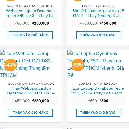
WEBCAM LAPTOP DYNABOOK
BAN LE LAPTOP DELL
Webcam Laptop Dynabook
Bản lề Laptop Alienware x15
Tecra Z40, Z50 – Thay Lấy
R1/R2 – Thay Nhanh, Giá Rẻ
Liền Tại TPHCM Giá Tốt
Tại TPHCM
Giá
Giá
Giá
Giá
₫
450,000
₫
250,000
₫
750,000
₫
450,000
gốc
hiện
gốc
hiện
là:
tại
là:
tại
₫450,000.
là:
₫750,000.
là:
THÊM VÀO GIỎ HÀNG
THÊM VÀO GIỎ HÀNG
₫250,000.
₫450,0
-44%
-50%
WEBCAM LAPTOP DYNABOOK
LOA LAPTOP DYNABOOK
Thay Webcam Laptop
Loa Laptop Dynabook Tecra
Dynabook D51 D71 D81 –
Z40, Z50 – Thay Loa Laptop
Nhanh chóng Trung tâm
TPHCM Nhanh, Giá Rẻ
Giá
Giá
Giá
Giá
₫
450,000
₫
250,000
₫
600
₫
300
TPHCM
gốc
hiện
gốc
hiện
là:
tại
là:
tại
₫450,000.
là:
₫600.
là:
THÊM VÀO GIỎ HÀNG
THÊM VÀO GIỎ HÀNG
₫250,000.
₫300.