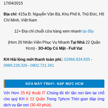
17/04/2015
Địa chỉ:
415a Đ. Nguyễn Văn Bá, Khu Phố 6, Thủ Đức, Hồ
Chí Minh, Việt Nam
12+ Địa chỉ chuỗi cửa hàng xem nhanh
tại đây
(Hơn 20 Nhân Viên Phục Vụ Nhanh
Tại Nhà
22 Quận
Hcm) -
3O-4Op Có Mặt - Full Vat
KH Hài lòng mới thanh toán phí.:
02866.834.835
-
0989.228.326
-
0902.721.341
SỬA MÁY TÍNH?- NẠP MỰC HCM
Với Hơn
25 Kỹ thuật IT
Chúng tôi tới tận nơi làm tại chỗ
cho quý KH
ở 22 Quận
Trong Tphcm Thời gian đáp ứng
dịch vụ tận nơi
(30-40 phút)
.