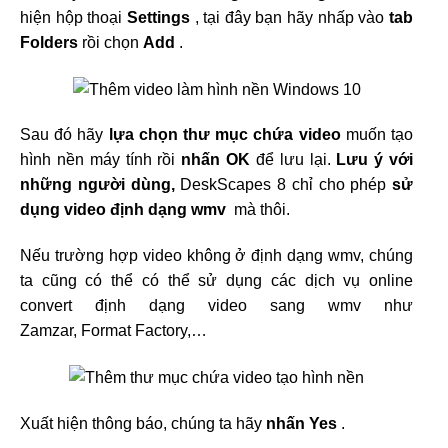
hiện hộp thoại
Settings
, tại đây bạn hãy nhấp vào
tab
Folders
rồi chọn
Add
.
Sau đó hãy
lựa chọn thư mục chứa video
muốn tạo
hình nền máy tính rồi
nhấn OK
để lưu lại.
Lưu ý với
những người dùng,
DeskScapes 8
chỉ cho phép
sử
dụng video định dạng wmv
mà thôi.
Nếu trường hợp video không ở định dạng wmv, chúng
ta cũng có thể có thể sử dụng các dịch vụ online
convert định dạng video sang wmv như
Zamzar, Format Factory,…
Xuất hiện thông báo, chúng ta hãy
nhấn Yes
.