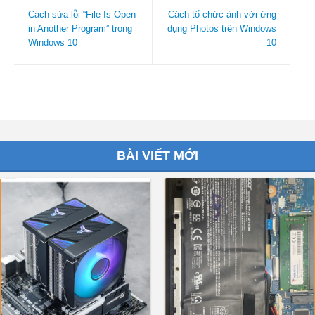
Cách sửa lỗi “File Is Open
Cách tổ chức ảnh với ứng
in Another Program” trong
dụng Photos trên Windows
Windows 10
10
BÀI VIẾT MỚI