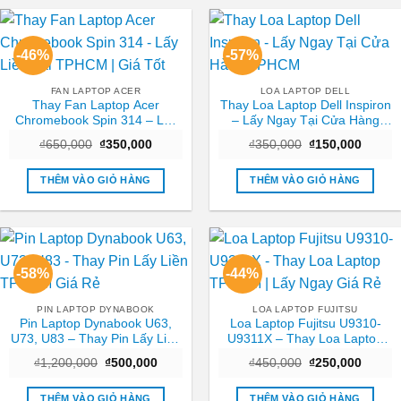
-46%
-57%
FAN LAPTOP ACER
LOA LAPTOP DELL
Thay Fan Laptop Acer
Thay Loa Laptop Dell Inspiron
Chromebook Spin 314 – Lấy
– Lấy Ngay Tại Cửa Hàng
Liền Tại TPHCM | Giá Tốt
TPHCM
Giá
Giá
Giá
Giá
₫
650,000
₫
350,000
₫
350,000
₫
150,000
gốc
hiện
gốc
hiện
là:
tại
là:
tại
₫650,000.
là:
₫350,000.
là:
THÊM VÀO GIỎ HÀNG
THÊM VÀO GIỎ HÀNG
₫350,000.
₫150,0
-58%
-44%
PIN LAPTOP DYNABOOK
LOA LAPTOP FUJITSU
Pin Laptop Dynabook U63,
Loa Laptop Fujitsu U9310-
U73, U83 – Thay Pin Lấy Liền
U9311X – Thay Loa Laptop
TPHCM Giá Rẻ
TPHCM | Lấy Ngay Giá Rẻ
Giá
Giá
Giá
Giá
₫
1,200,000
₫
500,000
₫
450,000
₫
250,000
gốc
hiện
gốc
hiện
là:
tại
là:
tại
₫1,200,000.
là:
₫450,000.
là:
THÊM VÀO GIỎ HÀNG
THÊM VÀO GIỎ HÀNG