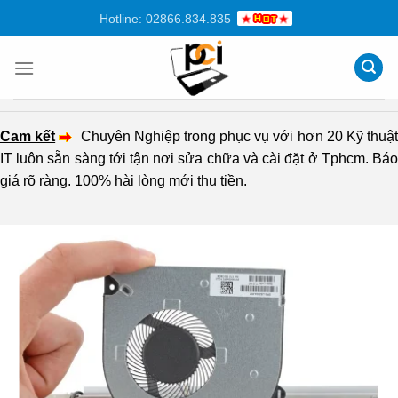
Chuyển
Hotline: 02866.834.835
đến
nội
dung
Cam kết
Chuyên Nghiệp trong phục vụ với hơn 20 Kỹ thuậ
IT luôn sẵn sàng tới tận nơi sửa chữa và cài đặt ở Tphcm. Báo
giá rõ ràng. 100% hài lòng mới thu tiền.