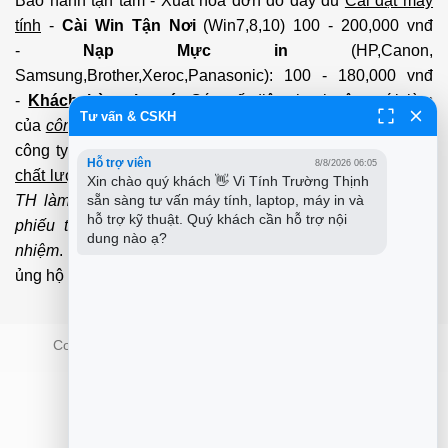
Bảo hành tận tâm - Xuất hóa đơn đỏ đầy đủ
Cài đặt máy
tính
-
Cài Win Tận Nơi
(Win7,8,10) 100 - 200,000 vnđ
-
Nạp Mực in
(HP,Canon,
Samsung,Brother,Xeroc,Panasonic): 100 - 180,000 vnđ
-
Khách hàng lưu ý:
Các số điện thoại trên mới làm
Tư vấn & CSKH
của
công ty PCI.
Mọi giao dịch vui lòng liên hệ về tổng đài
công ty không liên hệ và làm việc với cá nhân đảm bảo
Hỗ trợ viên
8/8/2026 06:05
chất lượng dịch vụ
và
bảo hành
nhanh uy tín.
Mọi Trường
Xin chào quý khách 👋 Vi Tính Trường Thịnh 
sẵn sàng tư vấn máy tính, laptop, máy in và 
TH làm việc với cá nhân không qua tổng đài, không có
hỗ trợ kỹ thuật. Quý khách cần hỗ trợ nội 
phiếu thu của
công ty
chúng tôi xin được miễn trách
dung nào ạ?
nhiệm
. Trân trọng cảm ơn quý Kh đã và đang tin tưởng
ủng hộ
PCI
chúng tôi.
Copyright 2026 ©
PCI Co.,ltd - Trường Thịnh Group