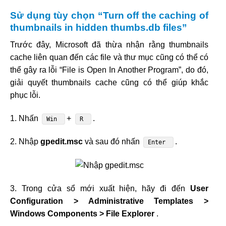
Sử dụng tùy chọn “Turn off the caching of
thumbnails in hidden thumbs.db files”
Trước đây, Microsoft đã thừa nhận rằng thumbnails
cache liên quan đến các file và thư mục cũng có thể có
thể gây ra lỗi “File is Open In Another Program”, do đó,
giải quyết thumbnails cache cũng có thể giúp khắc
phục lỗi.
1. Nhấn
+
.
Win
R
2. Nhập
gpedit.msc
và sau đó nhấn
.
Enter
3. Trong cửa sổ mới xuất hiện, hãy đi đến
User
Configuration > Administrative Templates >
Windows Components > File Explorer
.