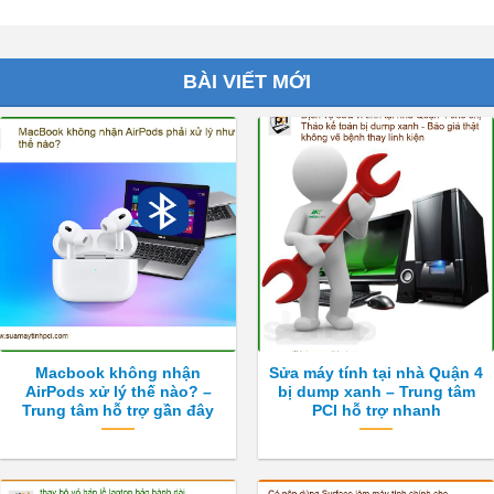
BÀI VIẾT MỚI
Macbook không nhận
Sửa máy tính tại nhà Quận 4
AirPods xử lý thế nào? –
bị dump xanh – Trung tâm
Trung tâm hỗ trợ gần đây
PCI hỗ trợ nhanh