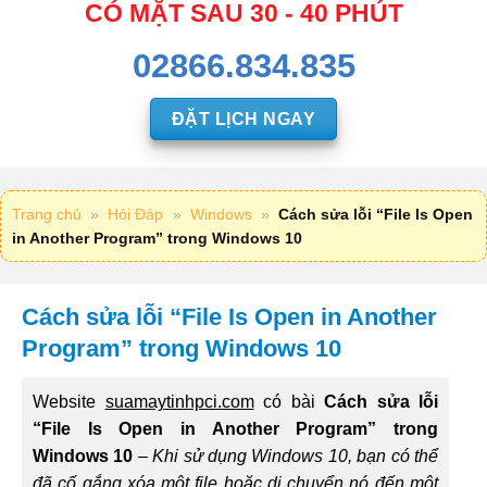
CÓ MẶT SAU 30 - 40 PHÚT
02866.834.835
ĐẶT LỊCH NGAY
Trang chủ
»
Hỏi Đáp
»
Windows
»
Cách sửa lỗi “File Is Open
in Another Program” trong Windows 10
Cách sửa lỗi “File Is Open in Another
Program” trong Windows 10
Website
suamaytinhpci.com
có bài
Cách sửa lỗi
“File Is Open in Another Program” trong
Windows 10
–
Khi sử dụng Windows 10, bạn có thể
đã cố gắng xóa một file hoặc di chuyển nó đến một