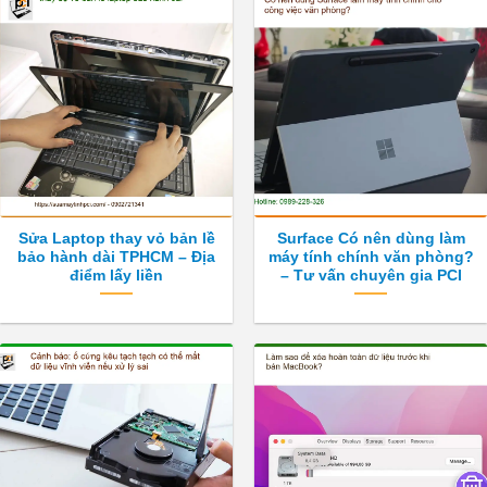
Sửa Laptop thay vỏ bản lề
Surface Có nên dùng làm
bảo hành dài TPHCM – Địa
máy tính chính văn phòng?
điểm lấy liền
– Tư vấn chuyên gia PCI