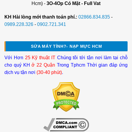
Hcm) -
3O-4Op Có Mặt - Full Vat
KH Hài lòng mới thanh toán phí.:
02866.834.835
-
0989.228.326
-
0902.721.341
SỬA MÁY TÍNH?- NẠP MỰC HCM
Với Hơn
25 Kỹ thuật IT
Chúng tôi tới tận nơi làm tại chỗ
cho quý KH
ở 22 Quận
Trong Tphcm Thời gian đáp ứng
dịch vụ tận nơi
(30-40 phút)
.