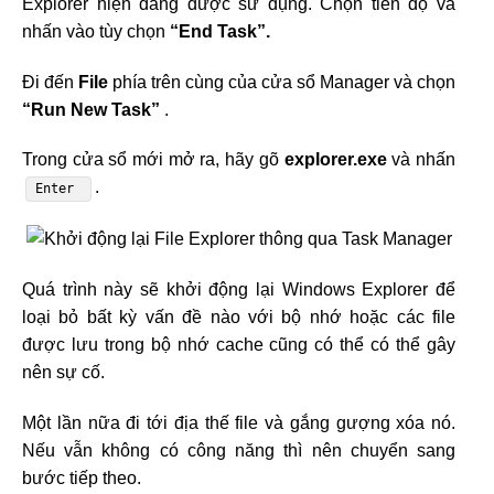
Explorer hiện đang được sử dụng. Chọn tiến độ và
nhấn vào tùy chọn
“End Task”.
Đi đến
File
phía trên cùng của cửa sổ Manager và chọn
“Run New Task”
.
Trong cửa sổ mới mở ra, hãy gõ
explorer.exe
và nhấn
.
Enter
Quá trình này sẽ khởi động lại Windows Explorer để
loại bỏ bất kỳ vấn đề nào với bộ nhớ hoặc các file
được lưu trong bộ nhớ cache cũng có thể có thể gây
nên sự cố.
Một lần nữa đi tới địa thế file và gắng gượng xóa nó.
Nếu vẫn không có công năng thì nên chuyển sang
bước tiếp theo.