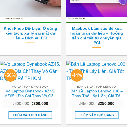
Khôi Phục Dữ Liệu: Ổ cứng
Macbook Làm sao để xóa
kêu tạch, xử lý sai mất dữ
hoàn toàn dữ liệu – Hướng
liệu – Dịch vụ PCI
dẫn chi tiết từ chuyên gia
PCI
-50%
-44%
VO LAPTOP DYNABOOK
BẢN LỀ LAPTOP LENOVO
Vỏ Laptop Dynabook AZ45,
Bản Lề Laptop Lenovo 100 –
AZ65 | Địa Chỉ Thay Vỏ Gần
Thay Thế Lấy Liền, Giá Tốt
Đây Giá Rẻ TPHCM
TPHCM
Giá
Giá
Giá
Giá
₫
600,000
₫
300,000
₫
450,000
₫
250,000
gốc
hiện
gốc
hiện
là:
tại
là:
tại
₫600,000.
là:
₫450,000.
là:
THÊM VÀO GIỎ HÀNG
THÊM VÀO GIỎ HÀNG
₫300,000.
₫250,0