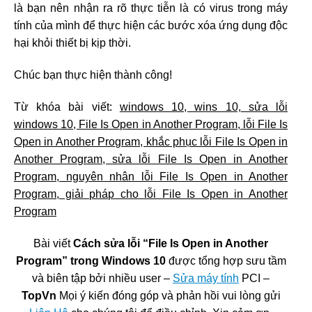
là bạn nên nhận ra rõ thực tiễn là có virus trong máy
tính của mình để thực hiện các bước xóa ứng dụng độc
hại khỏi thiết bị kịp thời.
Chúc bạn thực hiện thành công!
Từ khóa bài viết:
windows 10, wins 10, sửa lỗi
windows 10, File Is Open in Another Program, lỗi File Is
Open in Another Program, khắc phục lỗi File Is Open in
Another Program, sửa lỗi File Is Open in Another
Program, nguyên nhân lỗi File Is Open in Another
Program, giải pháp cho lỗi File Is Open in Another
Program
Bài viết
Cách sửa lỗi “File Is Open in Another
Program” trong Windows 10
được tổng hợp sưu tầm
và biên tập bởi nhiều user –
Sửa máy tính
PCI –
TopVn
Mọi ý kiến đóng góp và phản hồi vui lòng gửi