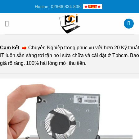
Chuyển
Hotline: 02866.834.835
đến
nội
dung
Cam kết
Chuyên Nghiệp trong phục vụ với hơn 20 Kỹ thuậ
IT luôn sẵn sàng tới tận nơi sửa chữa và cài đặt ở Tphcm. Báo
giá rõ ràng. 100% hài lòng mới thu tiền.