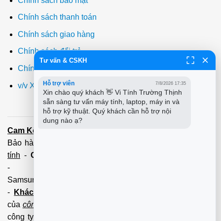
Chính sách bảo mật
Chính sách thanh toán
Chính sách giao hàng
Chính sách đổi trả
Tư vấn & CSKH
Chính sách bảo hành
Hỗ trợ viên
7/8/2026 17:35
v/v Xuất hóa đơn đỏ VAT
Xin chào quý khách 👋 Vi Tính Trường Thịnh 
sẵn sàng tư vấn máy tính, laptop, máy in và 
hỗ trợ kỹ thuật. Quý khách cần hỗ trợ nội 
dung nào ạ?
Cam Kết:
Dịch vụ
sửa máy tính
tới tận nơi trong 60 Phút -
Bảo hành tận tâm - Xuất hóa đơn đỏ đầy đủ
Cài đặt máy
tính
-
Cài Win Tận Nơi
(Win7,8,10) 100 - 200,000 vnđ
-
Nạp Mực in
(HP,Canon,
Samsung,Brother,Xeroc,Panasonic): 100 - 180,000 vnđ
-
Khách hàng lưu ý:
Các số điện thoại trên mới làm
của
công ty PCI.
Mọi giao dịch vui lòng liên hệ về tổng đài
công ty không liên hệ và làm việc với cá nhân đảm bảo