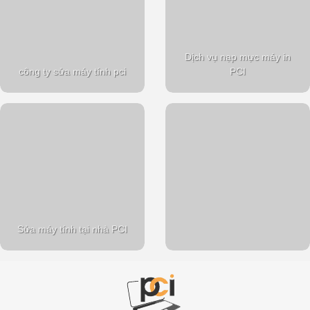
Dịch vụ nạp mực máy in
công ty sửa máy tính pci
PCI
Sửa máy tính tại nhà PCI