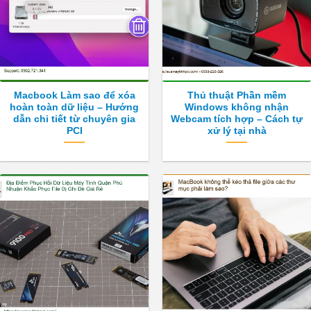
Macbook Làm sao để xóa
Thủ thuật Phần mềm
hoàn toàn dữ liệu – Hướng
Windows không nhận
dẫn chi tiết từ chuyên gia
Webcam tích hợp – Cách tự
PCI
xử lý tại nhà