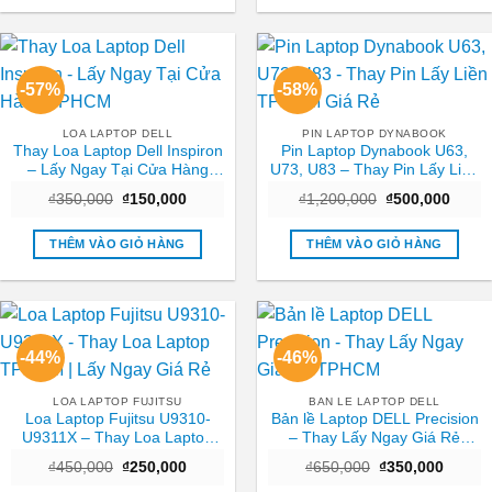
-57%
-58%
LOA LAPTOP DELL
PIN LAPTOP DYNABOOK
Thay Loa Laptop Dell Inspiron
Pin Laptop Dynabook U63,
– Lấy Ngay Tại Cửa Hàng
U73, U83 – Thay Pin Lấy Liền
TPHCM
TPHCM Giá Rẻ
Giá
Giá
Giá
Giá
₫
350,000
₫
150,000
₫
1,200,000
₫
500,000
gốc
hiện
gốc
hiện
là:
tại
là:
tại
₫350,000.
là:
₫1,200,000.
là:
THÊM VÀO GIỎ HÀNG
THÊM VÀO GIỎ HÀNG
₫150,000.
₫500,
-44%
-46%
LOA LAPTOP FUJITSU
BAN LE LAPTOP DELL
Loa Laptop Fujitsu U9310-
Bản lề Laptop DELL Precision
U9311X – Thay Loa Laptop
– Thay Lấy Ngay Giá Rẻ
TPHCM | Lấy Ngay Giá Rẻ
TPHCM
Giá
Giá
Giá
Giá
₫
450,000
₫
250,000
₫
650,000
₫
350,000
gốc
hiện
gốc
hiện