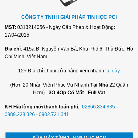
CÔNG TY TNHH GIẢI PHÁP TIN HỌC PCI
MST:
0313214056 - Ngày Cấp Phép & Hoạt Động:
17/04/2015
Địa chỉ:
415a Đ. Nguyễn Văn Bá, Khu Phố 6, Thủ Đức, Hồ
Chí Minh, Việt Nam
12+ Địa chỉ chuỗi cửa hàng xem nhanh
tại đây
(Hơn 20 Nhân Viên Phục Vụ Nhanh
Tại Nhà
22 Quận
Hcm) -
3O-4Op Có Mặt - Full Vat
KH Hài lòng mới thanh toán phí.:
02866.834.835
-
0989.228.326
-
0902.721.341
SỬA MÁY TÍNH?- NẠP MỰC HCM