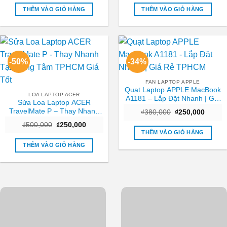
là:
tại
là:
tại
₫450,000.
là:
₫650,000.
là:
THÊM VÀO GIỎ HÀNG
THÊM VÀO GIỎ HÀNG
₫250,000.
₫350,0
-50%
-34%
FAN LAPTOP APPLE
Quạt Laptop APPLE MacBook
LOA LAPTOP ACER
A1181 – Lắp Đặt Nhanh | Giá
Sửa Loa Laptop ACER
Rẻ TPHCM
TravelMate P – Thay Nhanh
Giá
Giá
₫
380,000
₫
250,000
gốc
hiện
Tại Trung Tâm TPHCM Giá
Giá
Giá
₫
500,000
₫
250,000
là:
tại
Tốt
gốc
hiện
₫380,000.
là:
THÊM VÀO GIỎ HÀNG
là:
tại
₫250,0
₫500,000.
là:
THÊM VÀO GIỎ HÀNG
₫250,000.