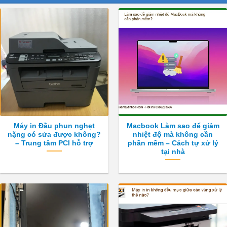
Máy in Đầu phun nghẹt
Macbook Làm sao để giảm
nặng có sửa được không?
nhiệt độ mà không cần
– Trung tâm PCI hỗ trợ
phần mềm – Cách tự xử lý
tại nhà