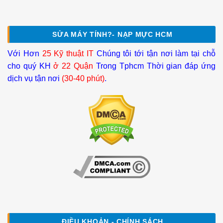
SỬA MÁY TÍNH?- NẠP MỰC HCM
Với Hơn
25 Kỹ thuật IT
Chúng tôi tới tận nơi làm tại chỗ
cho quý KH
ở 22 Quận
Trong Tphcm Thời gian đáp ứng
dịch vụ tận nơi
(30-40 phút)
.
ĐIỀU KHOẢN - CHÍNH SÁCH