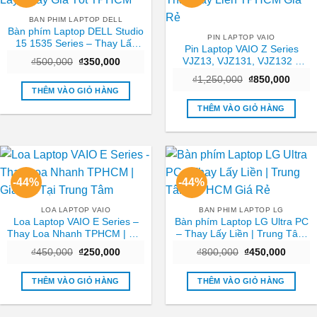
BAN PHIM LAPTOP DELL
Bàn phím Laptop DELL Studio
PIN LAPTOP VAIO
15 1535 Series – Thay Lấy
Pin Laptop VAIO Z Series
Ngay Giá Tốt TPHCM
VJZ13, VJZ131, VJZ132 –
Giá
Giá
₫
500,000
₫
350,000
gốc
hiện
Thay Lấy Liền TPHCM Giá Rẻ
Giá
Giá
là:
tại
₫
1,250,000
₫
850,000
gốc
hiện
₫500,000.
là:
THÊM VÀO GIỎ HÀNG
là:
tại
₫350,000.
₫1,250,000.
là:
THÊM VÀO GIỎ HÀNG
₫850,
-44%
-44%
LOA LAPTOP VAIO
BAN PHIM LAPTOP LG
Loa Laptop VAIO E Series –
Bàn phím Laptop LG Ultra PC
Thay Loa Nhanh TPHCM | Giá
– Thay Lấy Liền | Trung Tâm
Tốt Tại Trung Tâm
TPHCM Giá Rẻ
Giá
Giá
Giá
Giá
₫
450,000
₫
250,000
₫
800,000
₫
450,000
gốc
hiện
gốc
hiện
là:
tại
là:
tại
₫450,000.
là:
₫800,000.
là:
THÊM VÀO GIỎ HÀNG
THÊM VÀO GIỎ HÀNG
₫250,000.
₫450,0