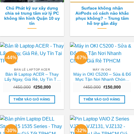
Chú Phát kỹ sư xây dựng
Surface không nhận
chia sẻ trung tâm xử lý PC
AirPods có cách nào khắc
không lên hình Quận 10 uy
phục không? – Trung tâm
tín
hỗ trợ gần đây
-44%
-67%
BẢN LỀ LAPTOP ACER
MÁY IN OKI
Bản lề Laptop ACER – Thay
Máy in OKI C5200 – Sửa & Đổ
Lấy Ngay, Giá Rẻ, Uy Tín Tại
Mực Tận Nơi Nhanh Chóng,
TPHCM
Giá Rẻ TPHCM
Giá
Giá
Giá
Giá
₫
450,000
₫
250,000
₫
450,000
₫
150,000
gốc
hiện
gốc
hiện
là:
tại
là:
tại
₫450,000.
là:
₫450,000.
là:
THÊM VÀO GIỎ HÀNG
THÊM VÀO GIỎ HÀNG
₫250,000.
₫150,0
-30%
-32%