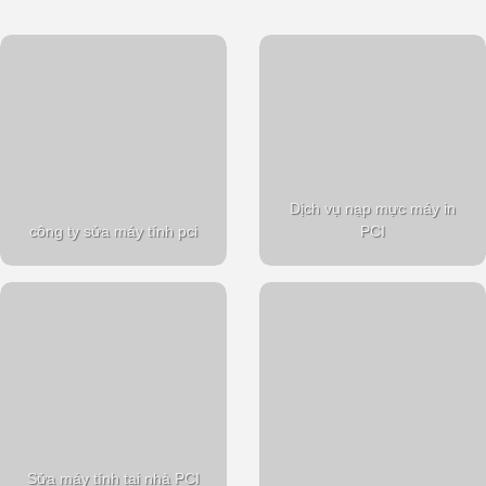
Dịch vụ nạp mực máy in
công ty sửa máy tính pci
PCI
Sửa máy tính tại nhà PCI