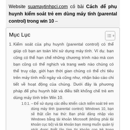
Website
suamaytinhpci.com
có bài
Cách để phụ
huynh kiểm soát trẻ em dùng máy tính (parental
control) trong win 10
–
Mục Lục
Kiểm soát của phụ huynh (parental control) có thể
giúp cô bạn an toàn khi sử dụng máy tính. Ví dụ: bạn
cũng có thể hạn chế những chương trình nào mà con
bạn cũng có thể nghịch và trang web nào chúng có
thể truy cập, giới hạn thời gian chúng có thể chi tiêu
trên máy tính mỗi ngày và cũng như, nhận báo cáo chi
tiết về hoạt động của chúng. Dưới đây là phương
pháp để phụ huynh bật và điều tiết khống chế trẻ em
dùng máy tính trên Win 10.
– Để sử dụng các điều khiển cách kiểm soát trẻ em
dùng máy tính (parental control) Windows 10, bạn
sẽ thật cần hai thứ: Bạn phải đăng nhập vào
Windows bằng tài khoản Microsoft (không phải tài
khoản cục bộ) và tài khoản bạn mong muốn quản lý
phải được thiết lập làm tài khoản con trẻ trong