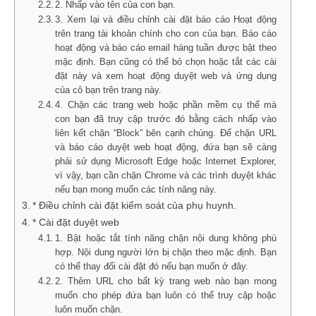
2. Nhấp vào tên của con bạn.
3. Xem lại và điều chỉnh cài đặt báo cáo Hoạt động
trên trang tài khoản chính cho con của bạn. Báo cáo
hoạt động và báo cáo email hàng tuần được bật theo
mặc định. Bạn cũng có thể bỏ chọn hoặc tắt các cài
đặt này và xem hoạt động duyệt web và ứng dụng
của cô bạn trên trang này.
4. Chặn các trang web hoặc phần mềm cụ thể mà
con bạn đã truy cập trước đó bằng cách nhấp vào
liên kết chặn “Block” bên cạnh chúng. Để chặn URL
và báo cáo duyệt web hoạt động, đứa bạn sẽ càng
phải sử dụng Microsoft Edge hoặc Internet Explorer,
vì vậy, bạn cần chặn Chrome và các trình duyệt khác
nếu bạn mong muốn các tính năng này.
* Điều chỉnh cài đặt kiểm soát của phụ huynh.
* Cài đặt duyệt web
1. Bật hoặc tắt tính năng chặn nội dung không phù
hợp. Nội dung người lớn bị chặn theo mặc định. Bạn
có thể thay đổi cài đặt đó nếu bạn muốn ở đây.
2. Thêm URL cho bất kỳ trang web nào bạn mong
muốn cho phép đứa bạn luôn có thể truy cập hoặc
luôn muốn chặn.