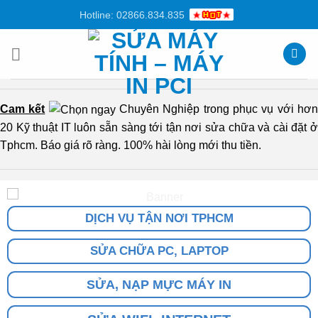
Chuyển
Hotline: 02866.834.835
đến
nội
dung
Cam kết
Chuyên Nghiệp trong phục vụ với hơ
20 Kỹ thuật IT luôn sẵn sàng tới tận nơi sửa chữa và cài đặt ở
Tphcm. Báo giá rõ ràng. 100% hài lòng mới thu tiền.
DỊCH VỤ TẬN NƠI TPHCM
SỬA CHỮA PC, LAPTOP
SỬA, NẠP MỰC MÁY IN