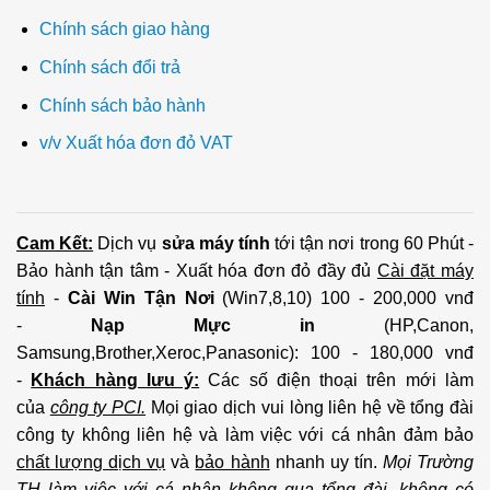
Chính sách giao hàng
Chính sách đổi trả
Chính sách bảo hành
v/v Xuất hóa đơn đỏ VAT
Cam Kết:
Dịch vụ
sửa máy tính
tới tận nơi trong 60 Phút -
Bảo hành tận tâm - Xuất hóa đơn đỏ đầy đủ
Cài đặt máy
tính
-
Cài Win Tận Nơi
(Win7,8,10) 100 - 200,000 vnđ
-
Nạp Mực in
(HP,Canon,
Samsung,Brother,Xeroc,Panasonic): 100 - 180,000 vnđ
-
Khách hàng lưu ý:
Các số điện thoại trên mới làm
của
công ty PCI.
Mọi giao dịch vui lòng liên hệ về tổng đài
công ty không liên hệ và làm việc với cá nhân đảm bảo
chất lượng dịch vụ
và
bảo hành
nhanh uy tín.
Mọi Trường
TH làm việc với cá nhân không qua tổng đài, không có