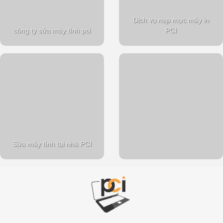
Dịch vụ nạp mực máy in
công ty sửa máy tính pci
PCI
Sửa máy tính tại nhà PCI