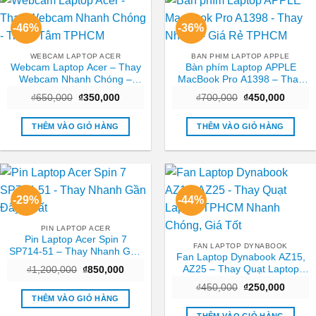
-46%
-36%
WEBCAM LAPTOP ACER
BAN PHIM LAPTOP APPLE
Webcam Laptop Acer – Thay
Bàn phím Laptop APPLE
Webcam Nhanh Chóng –
MacBook Pro A1398 – Thay
Trung Tâm TPHCM
Nhanh – Giá Rẻ TPHCM
Giá
Giá
Giá
Giá
₫
650,000
₫
350,000
₫
700,000
₫
450,000
gốc
hiện
gốc
hiện
là:
tại
là:
tại
₫650,000.
là:
₫700,000.
là:
THÊM VÀO GIỎ HÀNG
THÊM VÀO GIỎ HÀNG
₫350,000.
₫450,0
-29%
-44%
PIN LAPTOP ACER
Pin Laptop Acer Spin 7
FAN LAPTOP DYNABOOK
SP714-51 – Thay Nhanh Gần
Fan Laptop Dynabook AZ15,
Đây Nhất
AZ25 – Thay Quạt Laptop
Giá
Giá
₫
1,200,000
₫
850,000
gốc
hiện
TPHCM Nhanh Chóng, Giá
Giá
Giá
là:
tại
₫
450,000
₫
250,000
Tốt
gốc
hiện
₫1,200,000.
là:
THÊM VÀO GIỎ HÀNG
là:
tại
₫850,000.
₫450,000.
là: