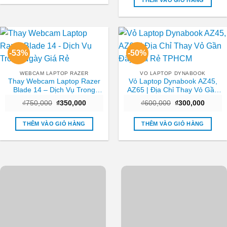
THÊM VÀO GIỎ HÀNG
₫250,0
-53%
-50%
WEBCAM LAPTOP RAZER
VO LAPTOP DYNABOOK
Thay Webcam Laptop Razer
Vỏ Laptop Dynabook AZ45,
Blade 14 – Dịch Vụ Trong
AZ65 | Địa Chỉ Thay Vỏ Gần
Ngày Giá Rẻ
Đây Giá Rẻ TPHCM
Giá
Giá
Giá
Giá
₫
750,000
₫
350,000
₫
600,000
₫
300,000
gốc
hiện
gốc
hiện
là:
tại
là:
tại
₫750,000.
là:
₫600,000.
là:
THÊM VÀO GIỎ HÀNG
THÊM VÀO GIỎ HÀNG
₫350,000.
₫300,0