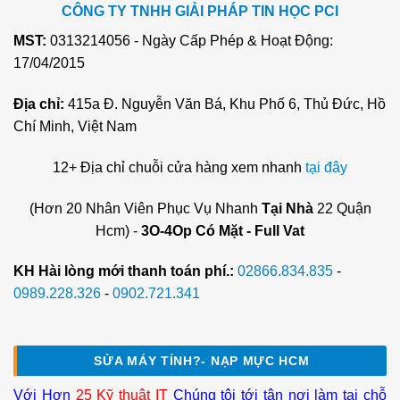
CÔNG TY TNHH GIẢI PHÁP TIN HỌC PCI
MST:
0313214056 - Ngày Cấp Phép & Hoạt Động:
17/04/2015
Địa chỉ:
415a Đ. Nguyễn Văn Bá, Khu Phố 6, Thủ Đức, Hồ
Chí Minh, Việt Nam
12+ Địa chỉ chuỗi cửa hàng xem nhanh
tại đây
(Hơn 20 Nhân Viên Phục Vụ Nhanh
Tại Nhà
22 Quận
Hcm) -
3O-4Op Có Mặt - Full Vat
KH Hài lòng mới thanh toán phí.:
02866.834.835
-
0989.228.326
-
0902.721.341
SỬA MÁY TÍNH?- NẠP MỰC HCM
Với Hơn
25 Kỹ thuật IT
Chúng tôi tới tận nơi làm tại chỗ