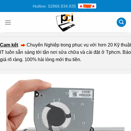
Chuyển
Hotline: 02866.834.835
đến
nội
dung
Cam kết
Chuyên Nghiệp trong phục vụ với hơn 20 Kỹ thuậ
IT luôn sẵn sàng tới tận nơi sửa chữa và cài đặt ở Tphcm. Báo
giá rõ ràng. 100% hài lòng mới thu tiền.