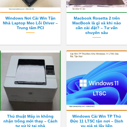
Windows Nơi Cài Win Tận
Macbook Rosetta 2 trên
Nhà Laptop Mec Lỗi Driver –
MacBook là gì và khi nào
Trung tâm PCI
cần cài đặt? – Tư vấn
chuyên sâu
Thủ thuật Máy in không
Windows Cài Win TP Thủ
nhận trống mới thay – Cách
Đức 11 LTSC tận nơi – Dịch
tự xử lý tại nhà
vụ giá rẻ lấy liền