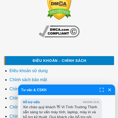
ĐIỀU KHOẢN - CHÍNH SÁCH
Điều khoản sử dụng
Chính sách bảo mật
Chính sách thanh toán
Tư vấn & CSKH
Chính sách giao hàng
Hỗ trợ viên
6/8/2026 16:01
Xin chào quý khách 👋 Vi Tính Trường Thịnh 
Chính sách đổi trả
sẵn sàng tư vấn máy tính, laptop, máy in và 
Chính sách bảo hành
hỗ trợ kỹ thuật. Quý khách cần hỗ trợ nội 