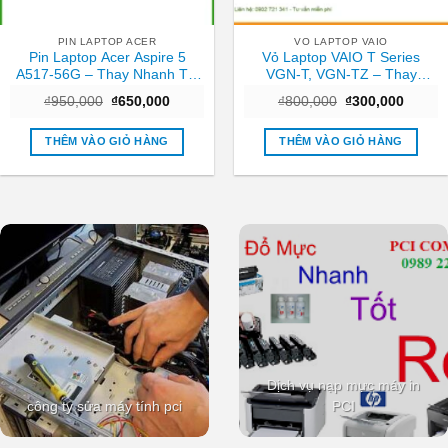
PIN LAPTOP ACER
VO LAPTOP VAIO
Pin Laptop Acer Aspire 5
Vỏ Laptop VAIO T Series
A517-56G – Thay Nhanh Tại
VGN-T, VGN-TZ – Thay
TPHCM | Giá Rẻ
Nhanh Trung Tâm TPHCM
Giá
Giá
Giá
Giá
₫
950,000
₫
650,000
₫
800,000
₫
300,000
Giá Tốt
gốc
hiện
gốc
hiện
là:
tại
là:
tại
₫950,000.
là:
₫800,000.
là:
THÊM VÀO GIỎ HÀNG
THÊM VÀO GIỎ HÀNG
₫650,000.
₫300,0
Dịch vụ nạp mực máy in
công ty sửa máy tính pci
PCI