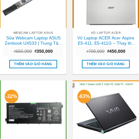
WEBCAM LAPTOP ASUS
VỎ LAPTOP ACER
Sửa Webcam Laptop ASUS
Vỏ Laptop ACER Acer Aspire
Zenbook UX533 | Trung Tâm
E5-411, E5-411G – Thay thế
Laptop Gần Nhất TPHCM
Trong ngày TPHCM
Giá
Giá
Giá
Giá
₫
650,000
₫
350,000
₫
700,000
₫
450,000
gốc
hiện
gốc
hiện
là:
tại
là:
tại
₫650,000.
là:
₫700,000.
là:
THÊM VÀO GIỎ HÀNG
THÊM VÀO GIỎ HÀNG
₫350,000.
₫450,0
-32%
-63%