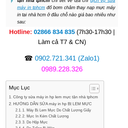
tận nhà tphcm
chi tiết về địa chỉ
dịch vụ sửa
máy in tphcm
đổ bơm châm thay nạp mực máy
in tại nhà hcm ở đâu chỗ nào giá bao nhiêu như
sau:
Hotline:
02866 834 835
(7h30-17h30 |
Làm cả T7 & CN)
☎
0902.721.341
(Zalo1)
0989.228.326
Mục Lục
Công ty sửa máy in hp lem mực tận nhà tphcm
HƯỚNG DẪN SỬA máy in hp BỊ LEM MỰC
1. Máy Bị Lem Mực Do Chất Lượng Giấy
2. Mực In Kém Chất Lượng
3. Do Hộp Mực