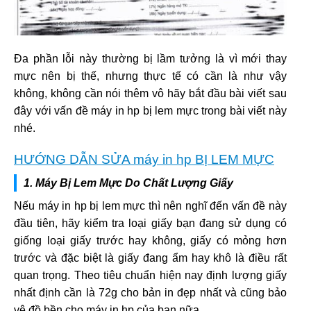
Đa phần lỗi này thường bị lầm tưởng là vì mới thay
mực nên bị thế, nhưng thực tế có cần là như vậy
không, không cần nói thêm vô hãy bắt đầu bài viết sau
đây với vấn đề máy in hp bị lem mực trong bài viết này
nhé.
HƯỚNG DẪN SỬA máy in hp BỊ LEM MỰC
1. Máy Bị Lem Mực Do Chất Lượng Giấy
Nếu máy in hp bị lem mực thì nên nghĩ đến vấn đề này
đầu tiên, hãy kiểm tra loại giấy bạn đang sử dụng có
giống loại giấy trước hay không, giấy có mỏng hơn
trước và đặc biệt là giấy đang ẩm hay khô là điều rất
quan trọng. Theo tiêu chuẩn hiện nay định lượng giấy
nhất định cần là 72g cho bản in đẹp nhất và cũng bảo
vệ đồ bền cho máy in hp của bạn nữa.