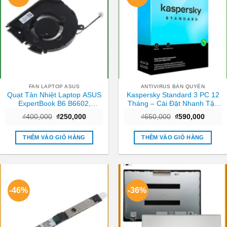
FAN LAPTOP ASUS
ANTIVIRUS BẢN QUYỀN
Quạt Tản Nhiệt Laptop ASUS
Kaspersky Standard 3 PC 12
ExpertBook B6 B6602,
Tháng – Cài Đặt Nhanh Tận
B6602FC2 – Thay Giá Rẻ Lấy
Nơi TPHCM
Giá
Giá
Giá
Giá
₫
400,000
₫
250,000
₫
650,000
₫
590,000
Ngay TPHCM
gốc
hiện
gốc
hiện
là:
tại
là:
tại
₫400,000.
là:
₫650,000.
là:
THÊM VÀO GIỎ HÀNG
THÊM VÀO GIỎ HÀNG
₫250,000.
₫590,0
-46%
-36%