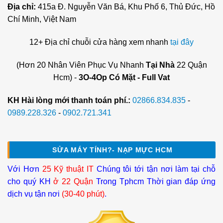
Địa chỉ:
415a Đ. Nguyễn Văn Bá, Khu Phố 6, Thủ Đức, Hồ
Chí Minh, Việt Nam
12+ Địa chỉ chuỗi cửa hàng xem nhanh
tại đây
(Hơn 20 Nhân Viên Phục Vụ Nhanh
Tại Nhà
22 Quận
Hcm) -
3O-4Op Có Mặt - Full Vat
KH Hài lòng mới thanh toán phí.:
02866.834.835
-
0989.228.326
-
0902.721.341
SỬA MÁY TÍNH?- NẠP MỰC HCM
Với Hơn
25 Kỹ thuật IT
Chúng tôi tới tận nơi làm tại chỗ
cho quý KH
ở 22 Quận
Trong Tphcm Thời gian đáp ứng
dịch vụ tận nơi
(30-40 phút)
.