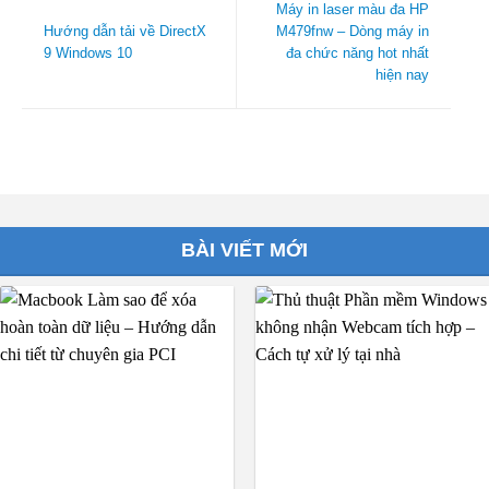
Máy in laser màu đa HP
Hướng dẫn tải về DirectX
M479fnw – Dòng máy in
9 Windows 10
đa chức năng hot nhất
hiện nay
BÀI VIẾT MỚI