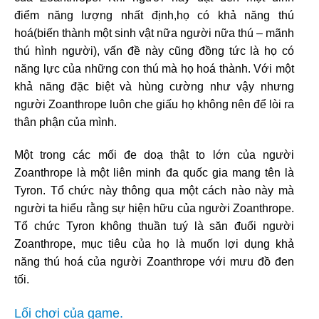
điểm năng lượng nhất định,họ có khả năng thú
hoá(biến thành một sinh vật nữa người nữa thú – mãnh
thú hình người), vấn đề này cũng đồng tức là họ có
năng lực của những con thú mà họ hoá thành. Với một
khả năng đặc biệt và hùng cường như vậy nhưng
người Zoanthrope luôn che giấu họ không nên để lòi ra
thân phận của mình.
Một trong các mối đe doạ thật to lớn của người
Zoanthrope là một liên minh đa quốc gia mang tên là
Tyron. Tổ chức này thông qua một cách nào này mà
người ta hiểu rằng sự hiện hữu của người Zoanthrope.
Tổ chức Tyron không thuần tuý là săn đuổi người
Zoanthrope, mục tiêu của họ là muốn lợi dụng khả
năng thú hoá của người Zoanthrope với mưu đồ đen
tối.
Lối chơi của game.