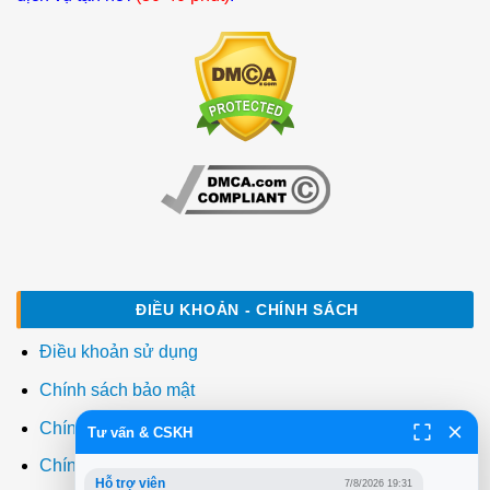
ĐIỀU KHOẢN - CHÍNH SÁCH
Điều khoản sử dụng
Chính sách bảo mật
Chính sách thanh toán
Tư vấn & CSKH
Chính sách giao hàng
Hỗ trợ viên
7/8/2026 19:31