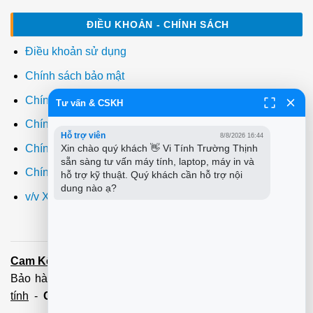
ĐIỀU KHOẢN - CHÍNH SÁCH
Điều khoản sử dụng
Chính sách bảo mật
Chính sách thanh toán
Tư vấn & CSKH
Chính sách giao hàng
Hỗ trợ viên
8/8/2026 16:44
Chính sách đổi trả
Xin chào quý khách 👋 Vi Tính Trường Thịnh 
sẵn sàng tư vấn máy tính, laptop, máy in và 
Chính sách bảo hành
hỗ trợ kỹ thuật. Quý khách cần hỗ trợ nội 
dung nào ạ?
v/v Xuất hóa đơn đỏ VAT
Cam Kết:
Dịch vụ
sửa máy tính
tới tận nơi trong 60 Phút -
Bảo hành tận tâm - Xuất hóa đơn đỏ đầy đủ
Cài đặt máy
tính
-
Cài Win Tận Nơi
(Win7,8,10) 100 - 200,000 vnđ