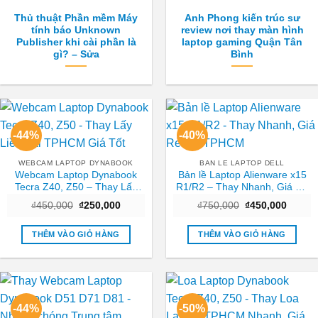
Thủ thuật Phần mềm Máy
Anh Phong kiến trúc sư
tính báo Unknown
review nơi thay màn hình
Publisher khi cài phần là
laptop gaming Quận Tân
gì? – Sửa
Bình
-44%
-40%
WEBCAM LAPTOP DYNABOOK
BAN LE LAPTOP DELL
Webcam Laptop Dynabook
Bản lề Laptop Alienware x15
Tecra Z40, Z50 – Thay Lấy
R1/R2 – Thay Nhanh, Giá Rẻ
Liền Tại TPHCM Giá Tốt
Tại TPHCM
Giá
Giá
Giá
Giá
₫
450,000
₫
250,000
₫
750,000
₫
450,000
gốc
hiện
gốc
hiện
là:
tại
là:
tại
₫450,000.
là:
₫750,000.
là:
THÊM VÀO GIỎ HÀNG
THÊM VÀO GIỎ HÀNG
₫250,000.
₫450,0
-44%
-50%