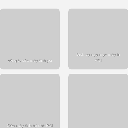
Dịch vụ nạp mực máy in
công ty sửa máy tính pci
PCI
Sửa máy tính tại nhà PCI