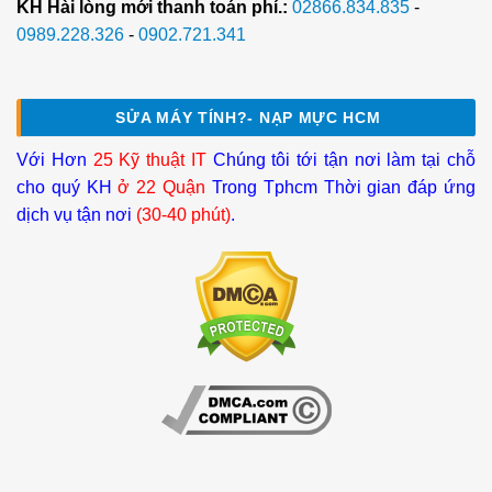
KH Hài lòng mới thanh toán phí.:
02866.834.835
-
0989.228.326
-
0902.721.341
SỬA MÁY TÍNH?- NẠP MỰC HCM
Với Hơn
25 Kỹ thuật IT
Chúng tôi tới tận nơi làm tại chỗ
cho quý KH
ở 22 Quận
Trong Tphcm Thời gian đáp ứng
dịch vụ tận nơi
(30-40 phút)
.