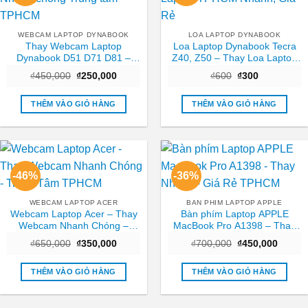
WEBCAM LAPTOP DYNABOOK
LOA LAPTOP DYNABOOK
Thay Webcam Laptop
Loa Laptop Dynabook Tecra
Dynabook D51 D71 D81 –
Z40, Z50 – Thay Loa Laptop
Nhanh chóng Trung tâm
TPHCM Nhanh, Giá Rẻ
Giá
Giá
Giá
Giá
₫
450,000
₫
250,000
₫
600
₫
300
TPHCM
gốc
hiện
gốc
hiện
là:
tại
là:
tại
₫450,000.
là:
₫600.
là:
THÊM VÀO GIỎ HÀNG
THÊM VÀO GIỎ HÀNG
₫250,000.
₫300.
-46%
-36%
WEBCAM LAPTOP ACER
BAN PHIM LAPTOP APPLE
Webcam Laptop Acer – Thay
Bàn phím Laptop APPLE
Webcam Nhanh Chóng –
MacBook Pro A1398 – Thay
Trung Tâm TPHCM
Nhanh – Giá Rẻ TPHCM
Giá
Giá
Giá
Giá
₫
650,000
₫
350,000
₫
700,000
₫
450,000
gốc
hiện
gốc
hiện
là:
tại
là:
tại
₫650,000.
là:
₫700,000.
là:
THÊM VÀO GIỎ HÀNG
THÊM VÀO GIỎ HÀNG
₫350,000.
₫450,0