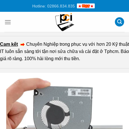
Chuyển
Hotline: 02866.834.835
đến
nội
dung
Cam kết
Chuyên Nghiệp trong phục vụ với hơn 20 Kỹ thuậ
IT luôn sẵn sàng tới tận nơi sửa chữa và cài đặt ở Tphcm. Báo
giá rõ ràng. 100% hài lòng mới thu tiền.