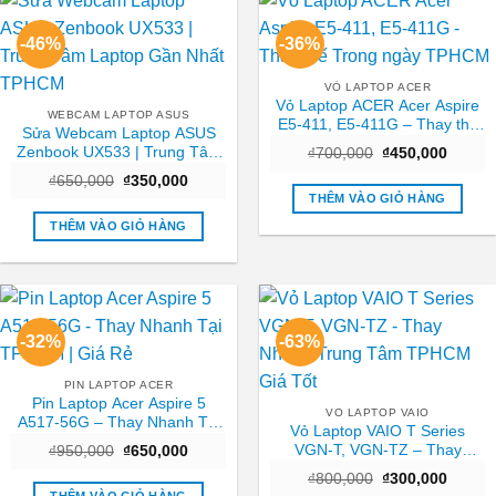
-46%
-36%
VỎ LAPTOP ACER
Vỏ Laptop ACER Acer Aspire
WEBCAM LAPTOP ASUS
E5-411, E5-411G – Thay thế
Sửa Webcam Laptop ASUS
Trong ngày TPHCM
Zenbook UX533 | Trung Tâm
Giá
Giá
₫
700,000
₫
450,000
gốc
hiện
Laptop Gần Nhất TPHCM
Giá
Giá
₫
650,000
₫
350,000
là:
tại
gốc
hiện
₫700,000.
là:
THÊM VÀO GIỎ HÀNG
là:
tại
₫450,0
₫650,000.
là:
THÊM VÀO GIỎ HÀNG
₫350,000.
-32%
-63%
PIN LAPTOP ACER
Pin Laptop Acer Aspire 5
VO LAPTOP VAIO
A517-56G – Thay Nhanh Tại
Vỏ Laptop VAIO T Series
TPHCM | Giá Rẻ
VGN-T, VGN-TZ – Thay
Giá
Giá
₫
950,000
₫
650,000
gốc
hiện
Nhanh Trung Tâm TPHCM
Giá
Giá
là:
tại
₫
800,000
₫
300,000
Giá Tốt
gốc
hiện
₫950,000.
là:
THÊM VÀO GIỎ HÀNG