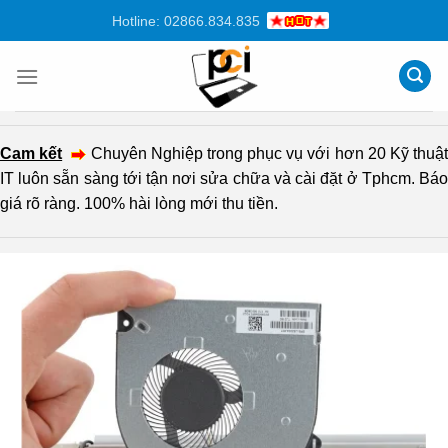
Chuyển
Hotline: 02866.834.835
đến
nội
dung
Cam kết
Chuyên Nghiệp trong phục vụ với hơn 20 Kỹ thuậ
IT luôn sẵn sàng tới tận nơi sửa chữa và cài đặt ở Tphcm. Báo
giá rõ ràng. 100% hài lòng mới thu tiền.