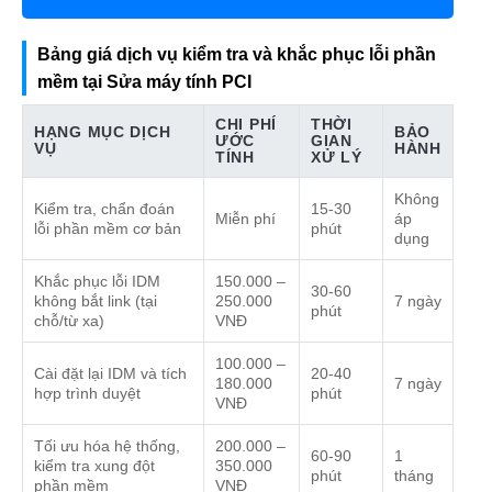
Bảng giá dịch vụ kiểm tra và khắc phục lỗi phần
mềm tại Sửa máy tính PCI
CHI PHÍ
THỜI
HẠNG MỤC DỊCH
BẢO
ƯỚC
GIAN
VỤ
HÀNH
TÍNH
XỬ LÝ
Không
Kiểm tra, chẩn đoán
15-30
Miễn phí
áp
lỗi phần mềm cơ bản
phút
dụng
Khắc phục lỗi IDM
150.000 –
30-60
không bắt link (tại
250.000
7 ngày
phút
chỗ/từ xa)
VNĐ
100.000 –
Cài đặt lại IDM và tích
20-40
180.000
7 ngày
hợp trình duyệt
phút
VNĐ
Tối ưu hóa hệ thống,
200.000 –
60-90
1
kiểm tra xung đột
350.000
phút
tháng
phần mềm
VNĐ