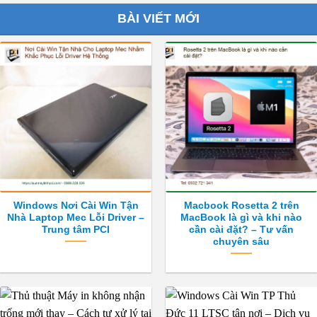
BÀI VIẾT MỚI
Windows Nơi Cài Win Tận
Macbook Rosetta 2 trên
Nhà Laptop Mec Lỗi Driver –
MacBook là gì và khi nào
Trung tâm PCI
cần cài đặt? – Tư vấn
chuyên sâu