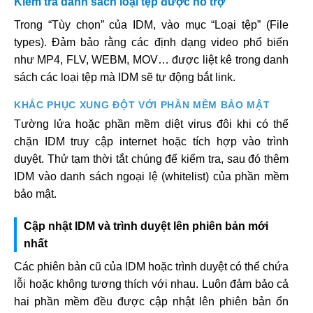
Kiểm tra danh sách loại tệp được hỗ trợ
Trong “Tùy chọn” của IDM, vào mục “Loại tệp” (File
types). Đảm bảo rằng các định dạng video phổ biến
như MP4, FLV, WEBM, MOV… được liệt kê trong danh
sách các loại tệp mà IDM sẽ tự động bắt link.
KHẮC PHỤC XUNG ĐỘT VỚI PHẦN MỀM BẢO MẬT
Tường lửa hoặc phần mềm diệt virus đôi khi có thể
chặn IDM truy cập internet hoặc tích hợp vào trình
duyệt. Thử tạm thời tắt chúng để kiểm tra, sau đó thêm
IDM vào danh sách ngoại lệ (whitelist) của phần mềm
bảo mật.
Cập nhật IDM và trình duyệt lên phiên bản mới
nhất
Các phiên bản cũ của IDM hoặc trình duyệt có thể chứa
lỗi hoặc không tương thích với nhau. Luôn đảm bảo cả
hai phần mềm đều được cập nhật lên phiên bản ổn