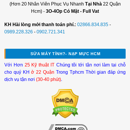
(Hơn 20 Nhân Viên Phục Vụ Nhanh
Tại Nhà
22 Quận
Hcm) -
3O-4Op Có Mặt - Full Vat
KH Hài lòng mới thanh toán phí.:
02866.834.835
-
0989.228.326
-
0902.721.341
SỬA MÁY TÍNH?- NẠP MỰC HCM
Với Hơn
25 Kỹ thuật IT
Chúng tôi tới tận nơi làm tại chỗ
cho quý KH
ở 22 Quận
Trong Tphcm Thời gian đáp ứng
dịch vụ tận nơi
(30-40 phút)
.