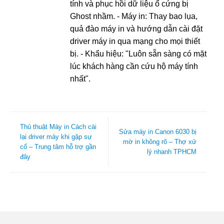
tính và phục hồi dữ liệu ổ cứng bị
Ghost nhầm. - Máy in: Thay bao lụa,
quả đào máy in và hướng dẫn cài đặt
driver máy in qua mạng cho mọi thiết
bị. - Khẩu hiệu: "Luôn sẵn sàng có mặt
lúc khách hàng cần cứu hộ máy tính
nhất".
Thủ thuật Máy in Cách cài
Sửa máy in Canon 6030 bị
lại driver máy khi gặp sự
mờ in không rõ – Thợ xử
cố – Trung tâm hỗ trợ gần
lý nhanh TPHCM
đây