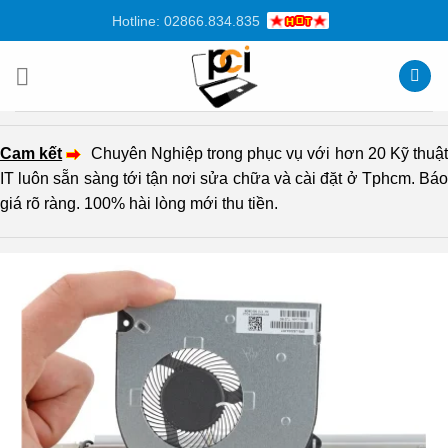
Chuyển
Hotline: 02866.834.835
đến
nội
dung
Cam kết
Chuyên Nghiệp trong phục vụ với hơn 20 Kỹ thuậ
IT luôn sẵn sàng tới tận nơi sửa chữa và cài đặt ở Tphcm. Báo
giá rõ ràng. 100% hài lòng mới thu tiền.