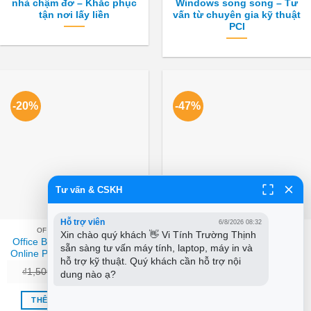
nhà chậm đơ – Khắc phục
Windows song song – Tư
tận nơi lấy liền
vấn từ chuyên gia kỹ thuật
PCI
-20%
-47%
Tư vấn & CSKH
Hỗ trợ viên
6/8/2026 08:32
OFFICE BẢN QUYỀN
MÀN HÌNH LAPTOP DELL
Xin chào quý khách 👋 Vi Tính Trường Thịnh 
Office Bản Quyền Exchange
Màn Hình Laptop DELL
sẵn sàng tư vấn máy tính, laptop, máy in và 
Online Plan 1 User 12 Tháng
E4200/E4300/E4310 – Thay
hỗ trợ kỹ thuật. Quý khách cần hỗ trợ nội 
– Hỗ trợ Cài đặt TPHCM
Tại Cửa Hàng Giá Rẻ TPHCM
Giá
Giá
Giá
Giá
₫
1,500,000
₫
1,200,000
₫
1,500,000
₫
800,000
dung nào ạ?
gốc
hiện
gốc
hiện
là:
tại
là:
tại
₫1,500,000.
là:
₫1,500,000.
là:
THÊM VÀO GIỎ HÀNG
THÊM VÀO GIỎ HÀNG
₫1,200,000.
₫800,