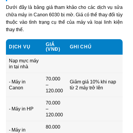
Dưới đây là bảng giá tham khảo cho các dịch vụ sửa
chữa máy in Canon 6030 bị mờ. Giá có thể thay đổi tùy
thuộc vào tình trạng cụ thể của máy và loại linh kiện
thay thế.
GIÁ
DỊCH VỤ
GHI CHÚ
(VNĐ)
Nạp mực máy
in tại nhà
70.000
- Máy in
Giảm giá 10% khi nạp
–
Canon
từ 2 máy trở lên
120.000
70.000
- Máy in HP
–
120.000
80.000
- Máy in
–