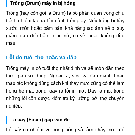
Trống (Drum) máy in bị hỏng
Trống (hay còn gọi là Drum) là bộ phận quan trọng chịu
trách nhiệm tạo ra hình ảnh trên giấy. Nếu trống bị trầy
xước, mòn hoặc bám bẩn, khả năng tạo ảnh sẽ bị suy
giảm, dẫn đến bản in bị mờ, có vệt hoặc không đều
màu.
Lỗi do tuổi thọ hoặc va đập
Trống máy in có tuổi thọ nhất định và sẽ mòn dần theo
thời gian sử dụng. Ngoài ra, việc va đập mạnh hoặc
thao tác không đúng cách khi thay mực cũng có thể làm
hỏng bề mặt trống, gây ra lỗi in mờ. Đây là một trong
những lỗi cần được kiểm tra kỹ lưỡng bởi thợ chuyên
nghiệp.
Lô sấy (Fuser) gặp vấn đề
Lô sấy có nhiệm vụ nung nóng và làm chảy mực để