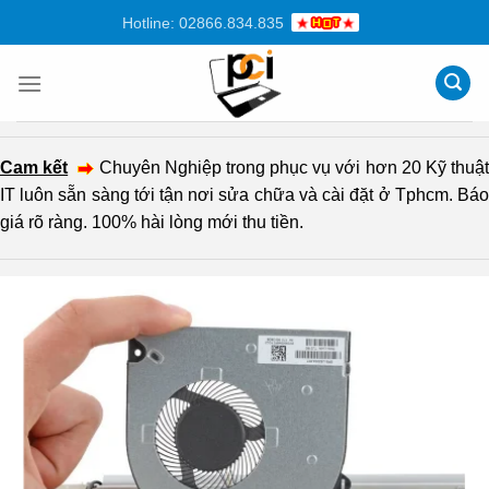
Chuyển
Hotline: 02866.834.835
đến
nội
dung
Cam kết
Chuyên Nghiệp trong phục vụ với hơn 20 Kỹ thuậ
IT luôn sẵn sàng tới tận nơi sửa chữa và cài đặt ở Tphcm. Báo
giá rõ ràng. 100% hài lòng mới thu tiền.