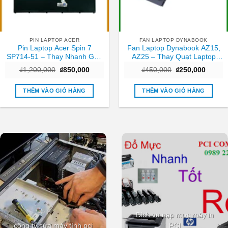
PIN LAPTOP ACER
FAN LAPTOP DYNABOOK
Pin Laptop Acer Spin 7
Fan Laptop Dynabook AZ15,
SP714-51 – Thay Nhanh Gần
AZ25 – Thay Quạt Laptop
Đây Nhất
TPHCM Nhanh Chóng, Giá
Giá
Giá
Giá
Giá
₫
1,200,000
₫
850,000
₫
450,000
₫
250,000
Tốt
gốc
hiện
gốc
hiện
là:
tại
là:
tại
₫1,200,000.
là:
₫450,000.
là:
THÊM VÀO GIỎ HÀNG
THÊM VÀO GIỎ HÀNG
₫850,000.
₫250,0
Dịch vụ nạp mực máy in
công ty sửa máy tính pci
PCI