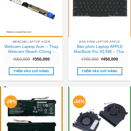
WEBCAM LAPTOP ACER
BAN PHIM LAPTOP APPLE
Webcam Laptop Acer – Thay
Bàn phím Laptop APPLE
Webcam Nhanh Chóng –
MacBook Pro A1398 – Thay
Trung Tâm TPHCM
Nhanh – Giá Rẻ TPHCM
Giá
Giá
Giá
Giá
₫
650,000
₫
350,000
₫
700,000
₫
450,000
gốc
hiện
gốc
hiện
là:
tại
là:
tại
₫650,000.
là:
₫700,000.
là:
THÊM VÀO GIỎ HÀNG
THÊM VÀO GIỎ HÀNG
₫350,000.
₫450,0
-29%
-44%