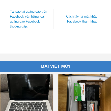
Tại sao lại quảng cáo trên
Facebook và những loại
Cách lấy lại mật khẩu
quảng cáo Facebook
Facebook tham khảo
thường gặp.
BÀI VIẾT MỚI