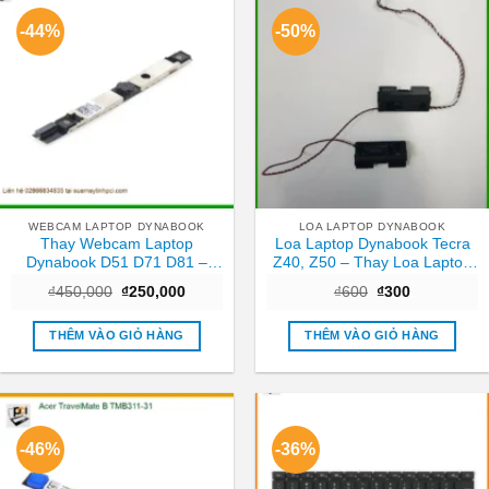
-44%
-50%
WEBCAM LAPTOP DYNABOOK
LOA LAPTOP DYNABOOK
Thay Webcam Laptop
Loa Laptop Dynabook Tecra
Dynabook D51 D71 D81 –
Z40, Z50 – Thay Loa Laptop
Nhanh chóng Trung tâm
TPHCM Nhanh, Giá Rẻ
Giá
Giá
Giá
Giá
₫
450,000
₫
250,000
₫
600
₫
300
TPHCM
gốc
hiện
gốc
hiện
là:
tại
là:
tại
₫450,000.
là:
₫600.
là:
THÊM VÀO GIỎ HÀNG
THÊM VÀO GIỎ HÀNG
₫250,000.
₫300.
-46%
-36%