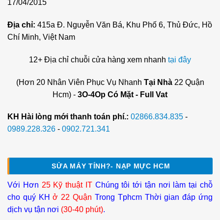
17/04/2015
Địa chỉ:
415a Đ. Nguyễn Văn Bá, Khu Phố 6, Thủ Đức, Hồ
Chí Minh, Việt Nam
12+ Địa chỉ chuỗi cửa hàng xem nhanh
tại đây
(Hơn 20 Nhân Viên Phục Vụ Nhanh
Tại Nhà
22 Quận
Hcm) -
3O-4Op Có Mặt - Full Vat
KH Hài lòng mới thanh toán phí.:
02866.834.835
-
0989.228.326
-
0902.721.341
SỬA MÁY TÍNH?- NẠP MỰC HCM
Với Hơn
25 Kỹ thuật IT
Chúng tôi tới tận nơi làm tại chỗ
cho quý KH
ở 22 Quận
Trong Tphcm Thời gian đáp ứng
dịch vụ tận nơi
(30-40 phút)
.