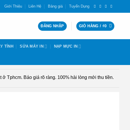
Giới Thiệu
Liên Hệ
Bảng giá
Tuyển Dụng
ĐĂNG NHẬP
GIỎ HÀNG /
₫
0
Y TÍNH
SỬA MÁY IN
NẠP MỰC IN
 ở Tphcm. Báo giá rõ ràng. 100% hài lòng mới thu tiền.