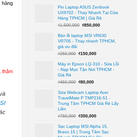
gốc
hiện
h hàng
Pin Laptop ASUS Zenbook
là:
tại
UX9702 - Thay Nhanh Tại Cửa
₫700,000.
là:
Hàng TPHCM | Giá Rẻ
₫300,000.
Giá
Giá
₫
1,500,000
₫
850,000
gốc
hiện
Bản lề laptop MSI VR630
là:
tại
VR705 - Thay nhanh TPHCM,
₫1,500,000.
là:
giá ưu đãi
₫850,000.
Giá
Giá
₫
250,000
₫
150,000
gốc
hiện
Máy in Epson LQ-310 - Sửa Lỗi
là:
tại
- Nạp Mực Tận Nơi TPHCM -
₫250,000.
là:
, thậm
Giá Rẻ
₫150,000.
Giá
Giá
₫
450,000
₫
80,000
gốc
hiện
Sửa Webcam Laptop Acer
là:
tại
và
TravelMate P TMP216-51 -
₫450,000.
là:
SI
Trung Tâm TPHCM Giá Rẻ Lấy
₫80,000.
Liền
ác
Giá
Giá
₫
750,000
₫
350,000
gốc
hiện
Sạc Laptop MSI Alpha 15,
là:
tại
Bravo 15 | Trung Tâm Sạc
₫750,000.
là: