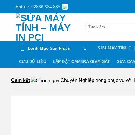
Chuyển
Hotline: 02866.834.835
đến
nội
Tìm
dung
kiếm:
Danh Mục Sản Phẩm
SỬA MÁY TÍNH
CỨU DỮ LIỆU
LẮP ĐẶT CAMERA GIÁM SÁT
SỬA CAM
Cam kết
Chuyên Nghiệp trong phục vụ với hơ