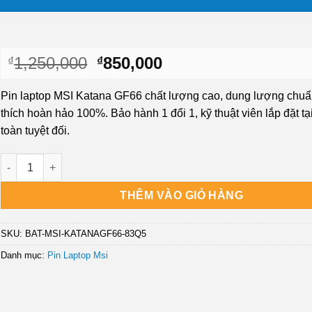
Giá
Giá
1,250,000
850,000
₫
₫
gốc
hiện
là:
tại
Pin laptop MSI Katana GF66 chất lượng cao, dung lượng chuẩ
₫1,250,000.
là:
thích hoàn hảo 100%. Bảo hành 1 đổi 1, kỹ thuật viên lắp đặt tạ
₫850,000.
toàn tuyệt đối.
Thay Pin Laptop Msi Katana Gf66 15 Zin Chính Hãng Lấy Liền Tạ
THÊM VÀO GIỎ HÀNG
SKU:
BAT-MSI-KATANAGF66-83Q5
Danh mục:
Pin Laptop Msi