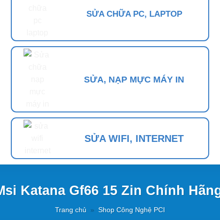
SỬA CHỮA PC, LAPTOP
SỬA, NẠP MỰC MÁY IN
SỬA WIFI, INTERNET
Msi Katana Gf66 15 Zin Chính Hãng
Trang chủ
»
Shop Công Nghệ PCI