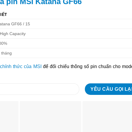
iá pin MSI Katana GF66
TIẾT
atana GF66 / 15
 High Capacity
100%
2 tháng
 chính thức của MSI
để đối chiếu thông số pin chuẩn cho mod