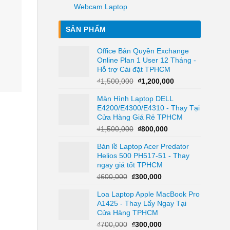
Webcam Laptop
SẢN PHẨM
Office Bản Quyền Exchange
Online Plan 1 User 12 Tháng -
Hỗ trợ Cài đặt TPHCM
Giá
Giá
₫
1,500,000
₫
1,200,000
gốc
hiện
Màn Hình Laptop DELL
là:
tại
E4200/E4300/E4310 - Thay Tại
₫1,500,000.
là:
Cửa Hàng Giá Rẻ TPHCM
₫1,200,000.
Giá
Giá
₫
1,500,000
₫
800,000
gốc
hiện
Bản lề Laptop Acer Predator
là:
tại
Helios 500 PH517-51 - Thay
₫1,500,000.
là:
ngay giá tốt TPHCM
₫800,000.
Giá
Giá
₫
600,000
₫
300,000
gốc
hiện
Loa Laptop Apple MacBook Pro
là:
tại
A1425 - Thay Lấy Ngay Tại
₫600,000.
là:
Cửa Hàng TPHCM
₫300,000.
Giá
Giá
₫
700,000
₫
300,000