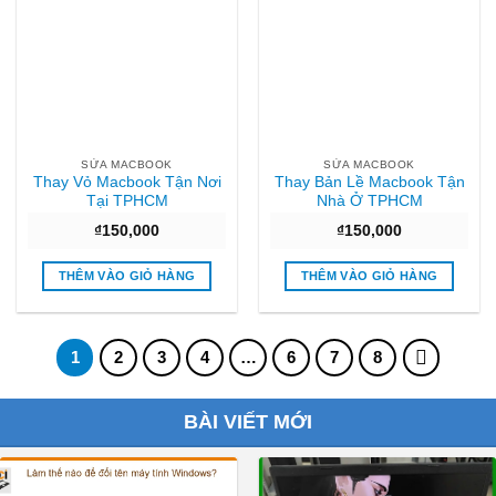
SỬA MACBOOK
SỬA MACBOOK
Thay Vỏ Macbook Tận Nơi
Thay Bản Lề Macbook Tận
Tại TPHCM
Nhà Ở TPHCM
₫
150,000
₫
150,000
THÊM VÀO GIỎ HÀNG
THÊM VÀO GIỎ HÀNG
1
2
3
4
…
6
7
8
BÀI VIẾT MỚI