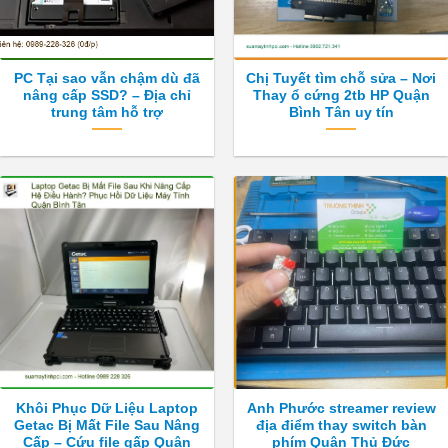
PC Tại sao vẫn chậm dù đã
Chị Tuyết tìm chỗ sửa – Nơi
nâng cấp SSD? – Địa chỉ
Thay ổ cứng 2tb HP Quận
trung tâm hỗ trợ
Bình Tân uy tín
Khôi Phục Dữ Liệu Laptop
Anh Phước streamer review
Getac Bị Mất File Sau Nâng
địa điểm thay switch bàn
Cấp – Cứu file gấp Quận
phím Quận Thủ Đức