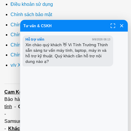
Điều khoản sử dụng
Chính sách bảo mật
Chính sách thanh toán
Tư vấn & CSKH
Chính sách giao hàng
Hỗ trợ viên
9/8/2026 08:13
Chính sách đổi trả
Xin chào quý khách 👋 Vi Tính Trường Thịnh 
sẵn sàng tư vấn máy tính, laptop, máy in và 
Chính sách bảo hành
hỗ trợ kỹ thuật. Quý khách cần hỗ trợ nội 
dung nào ạ?
v/v Xuất hóa đơn đỏ VAT
Cam Kết:
Dịch vụ
sửa máy tính
tới tận nơi trong 60 Phút -
Bảo hành tận tâm - Xuất hóa đơn đỏ đầy đủ
Cài đặt máy
tính
-
Cài Win Tận Nơi
(Win7,8,10) 100 - 200,000 vnđ
-
Nạp Mực in
(HP,Canon,
Samsung,Brother,Xeroc,Panasonic): 100 - 180,000 vnđ
-
Khách hàng lưu ý:
Các số điện thoại trên mới làm