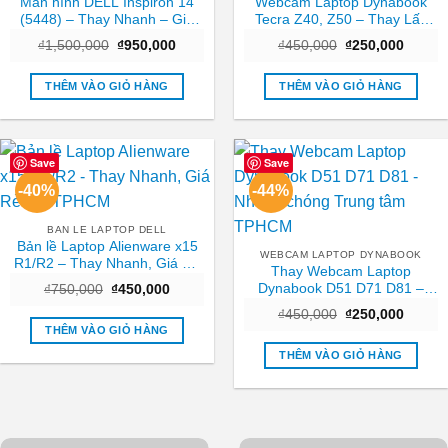
Màn hình DELL Inspiron 14
Webcam Laptop Dynabook
(5448) – Thay Nhanh – Giá
Tecra Z40, Z50 – Thay Lấy
Rẻ TPHCM
Liền Tại TPHCM Giá Tốt
Giá
Giá
Giá
Giá
₫
1,500,000
₫
950,000
₫
450,000
₫
250,000
gốc
hiện
gốc
hiện
là:
tại
là:
tại
₫1,500,000.
là:
₫450,000.
là:
THÊM VÀO GIỎ HÀNG
THÊM VÀO GIỎ HÀNG
₫950,000.
₫250,0
Save
Save
-40%
-44%
BAN LE LAPTOP DELL
Bản lề Laptop Alienware x15
WEBCAM LAPTOP DYNABOOK
R1/R2 – Thay Nhanh, Giá Rẻ
Thay Webcam Laptop
Tại TPHCM
Dynabook D51 D71 D81 –
Giá
Giá
₫
750,000
₫
450,000
gốc
hiện
Nhanh chóng Trung tâm
Giá
Giá
là:
tại
₫
450,000
₫
250,000
TPHCM
gốc
hiện
₫750,000.
là:
THÊM VÀO GIỎ HÀNG
là:
tại
₫450,000.
₫450,000.
là:
THÊM VÀO GIỎ HÀNG
₫250,0