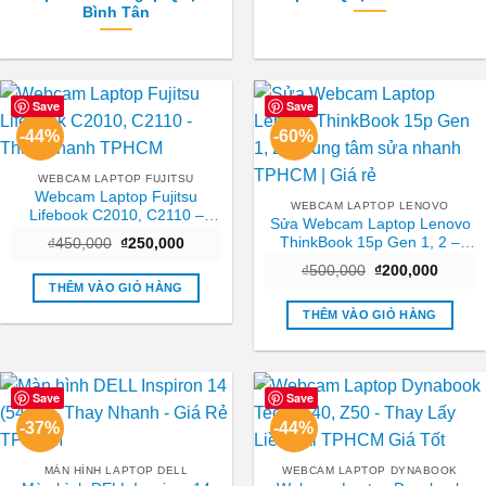
Bình Tân
Save
Save
-44%
-60%
WEBCAM LAPTOP FUJITSU
Webcam Laptop Fujitsu
WEBCAM LAPTOP LENOVO
Lifebook C2010, C2110 –
Sửa Webcam Laptop Lenovo
Thay Nhanh TPHCM
ThinkBook 15p Gen 1, 2 –
Giá
Giá
₫
450,000
₫
250,000
gốc
hiện
Trung tâm sửa nhanh TPHCM
Giá
Giá
là:
tại
₫
500,000
₫
200,000
| Giá rẻ
gốc
hiện
₫450,000.
là:
THÊM VÀO GIỎ HÀNG
là:
tại
₫250,000.
₫500,000.
là:
THÊM VÀO GIỎ HÀNG
₫200,0
Save
Save
-37%
-44%
MÀN HÌNH LAPTOP DELL
WEBCAM LAPTOP DYNABOOK