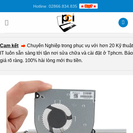
Chuyển
Hotline: 02866.834.835
đến
nội
dung
Cam kết
Chuyên Nghiệp trong phục vụ với hơn 20 Kỹ thuậ
IT luôn sẵn sàng tới tận nơi sửa chữa và cài đặt ở Tphcm. Báo
giá rõ ràng. 100% hài lòng mới thu tiền.