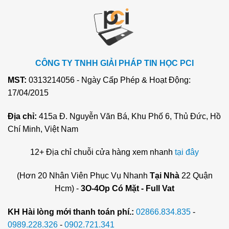
CÔNG TY TNHH GIẢI PHÁP TIN HỌC PCI
MST:
0313214056 - Ngày Cấp Phép & Hoạt Động:
17/04/2015
Địa chỉ:
415a Đ. Nguyễn Văn Bá, Khu Phố 6, Thủ Đức, Hồ
Chí Minh, Việt Nam
12+ Địa chỉ chuỗi cửa hàng xem nhanh
tại đây
(Hơn 20 Nhân Viên Phục Vụ Nhanh
Tại Nhà
22 Quận
Hcm) -
3O-4Op Có Mặt - Full Vat
KH Hài lòng mới thanh toán phí.:
02866.834.835
-
0989.228.326
-
0902.721.341