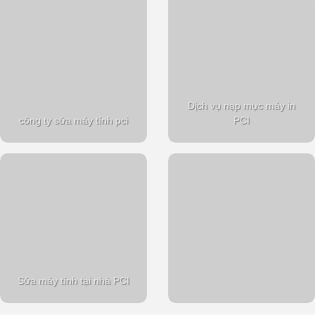
Dịch vụ nạp mực máy in
công ty sửa máy tính pci
PCI
Sửa máy tính tại nhà PCI