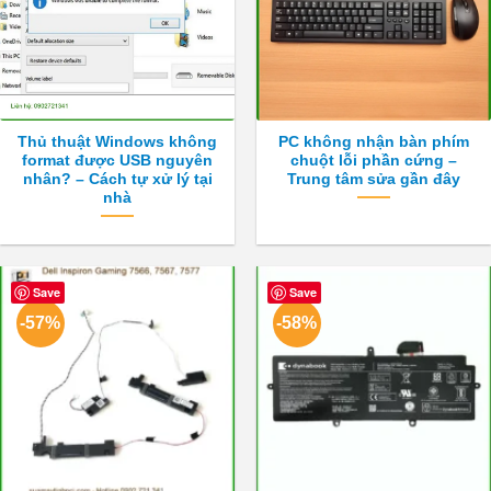
Thủ thuật Windows không
PC không nhận bàn phím
format được USB nguyên
chuột lỗi phần cứng –
nhân? – Cách tự xử lý tại
Trung tâm sửa gần đây
nhà
Save
Save
-57%
-58%