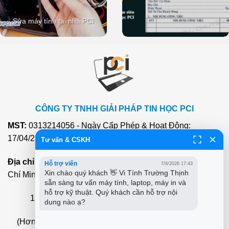
Sửa máy tính tại nhà PCI
CÔNG TY TNHH GIẢI PHÁP TIN HỌC PCI
MST:
0313214056 - Ngày Cấp Phép & Hoạt Động:
17/04/2015
Tư vấn & CSKH
Địa chỉ:
415a Đ. Nguyễn Văn Bá, Khu Phố 6, Thủ Đức, Hồ
Hỗ trợ viên
7/8/2026 17:43
Xin chào quý khách 👋 Vi Tính Trường Thịnh 
Chí Minh, Việt Nam
sẵn sàng tư vấn máy tính, laptop, máy in và 
hỗ trợ kỹ thuật. Quý khách cần hỗ trợ nội 
12+ Địa chỉ chuỗi cửa hàng xem nhanh
tại đây
dung nào ạ?
(Hơn 20 Nhân Viên Phục Vụ Nhanh
Tại Nhà
22 Quận