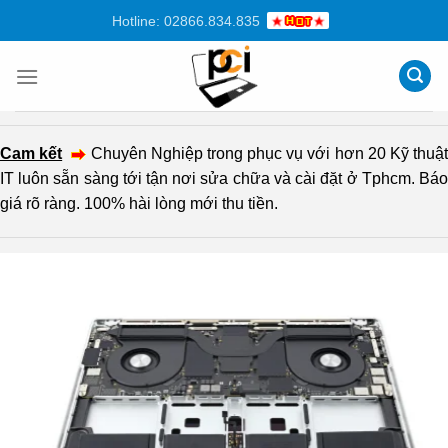
Chuyển
Hotline: 02866.834.835
đến
nội
dung
Cam kết
Chuyên Nghiệp trong phục vụ với hơn 20 Kỹ thuậ
IT luôn sẵn sàng tới tận nơi sửa chữa và cài đặt ở Tphcm. Báo
giá rõ ràng. 100% hài lòng mới thu tiền.