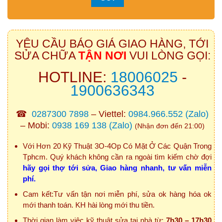
YÊU CẦU BÁO GIÁ GIAO HÀNG, TỚI
SỬA CHỮA
TẬN NƠI
VUI LÒNG GỌI:
HOTLINE:
18006025
-
1900636343
☎
0287300 7898
– Viettel:
0984.966.552
(Zalo)
– Mobi:
0938 169 138
(Zalo)
(Nhận đơn đến 21:00)
Với Hơn 20 Kỹ Thuật 3O-4Op Có Mặt Ở Các Quận Trong
Tphcm. Quý khách không cần ra ngoài tìm kiếm chờ đợi
hãy gọi thợ tới sửa, Giao hàng nhanh, tư vấn miễn
phí.
Cam kết:Tư vấn tận nơi miễn phí, sửa ok hàng hóa ok
mới thanh toán. KH hài lòng mới thu tiền.
Thời gian làm việc kỹ thuật sửa tại nhà từ:
7h30 – 17h30