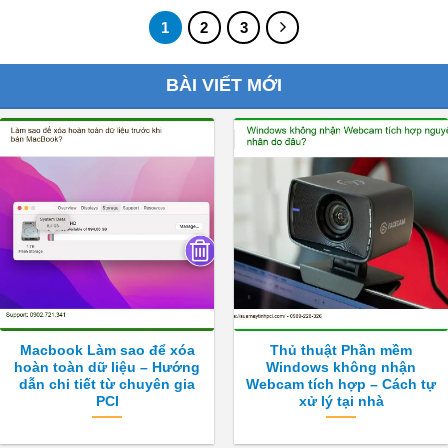
1
2
3
BÀI VIẾT MỚI
Macbook Làm sao để xóa
Thủ thuật Phần mềm
hoàn toàn dữ liệu – Hướng
Windows không nhận
dẫn chi tiết từ chuyên gia
Webcam tích hợp – Cách tự
PCI
xử lý tại nhà