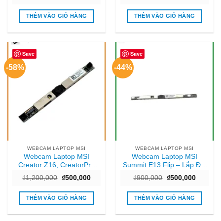
gốc
hiện
gốc
hiện
là:
tại
là:
tại
₫700,000.
là:
₫650.
là:
THÊM VÀO GIỎ HÀNG
THÊM VÀO GIỎ HÀNG
₫300,000.
₫350.
Save
Save
-58%
-44%
WEBCAM LAPTOP MSI
WEBCAM LAPTOP MSI
Webcam Laptop MSI
Webcam Laptop MSI
Creator Z16, CreatorPro
Summit E13 Flip – Lắp Đặt
Z17, Z17 – Sửa Lấy Liền
Nhanh, Giá Rẻ, Gần Đây
Giá
Giá
Giá
Giá
₫
1,200,000
₫
500,000
₫
900,000
₫
500,000
TPHCM
gốc
hiện
gốc
hiện
là:
tại
là:
tại
₫1,200,000.
là:
₫900,000.
là:
THÊM VÀO GIỎ HÀNG
THÊM VÀO GIỎ HÀNG
₫500,000.
₫500,00