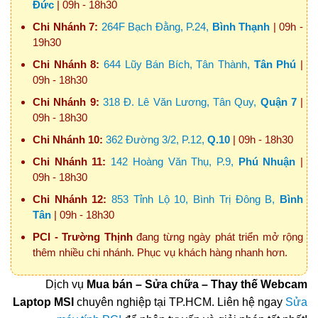
Đức
| 09h - 18h30
Chi Nhánh 7:
264F Bạch Đằng, P.24,
Bình Thạnh
| 09h -
19h30
Chi Nhánh 8:
644 Lũy Bán Bích, Tân Thành,
Tân Phú
|
09h - 18h30
Chi Nhánh 9:
318 Đ. Lê Văn Lương, Tân Quy,
Quận 7
|
09h - 18h30
Chi Nhánh 10:
362 Đường 3/2, P.12,
Q.10
| 09h - 18h30
Chi Nhánh 11:
142 Hoàng Văn Thụ, P.9,
Phú Nhuận
|
09h - 18h30
Chi Nhánh 12:
853 Tỉnh Lộ 10, Bình Trị Đông B,
Bình
Tân
| 09h - 18h30
PCI - Trường Thịnh
đang từng ngày phát triển mở rộng
thêm nhiều chi nhánh. Phục vụ khách hàng nhanh hơn.
Dịch vụ
Mua bán – Sửa chữa – Thay thế Webcam
Laptop MSI
chuyên nghiệp tại TP.HCM. Liên hệ ngay
Sửa