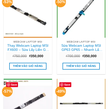
-53%
-50%
WEBCAM LAPTOP MSI
WEBCAM LAPTOP MSI
Thay Webcam Laptop MSI
Sửa Webcam Laptop MSI
FX600 – Sửa Lấy Liền Giá
GP63 GP65 – Nhanh Lấy
Rẻ TPHCM
Liền TPHCM Giá Tốt
Giá
Giá
Giá
Giá
₫
750,000
₫
350,000
₫
700,000
₫
350,000
gốc
hiện
gốc
hiện
là:
tại
là:
tại
₫750,000.
là:
₫700,000.
là:
THÊM VÀO GIỎ HÀNG
THÊM VÀO GIỎ HÀNG
₫350,000.
₫350,00
Save
Save
-57%
-49%