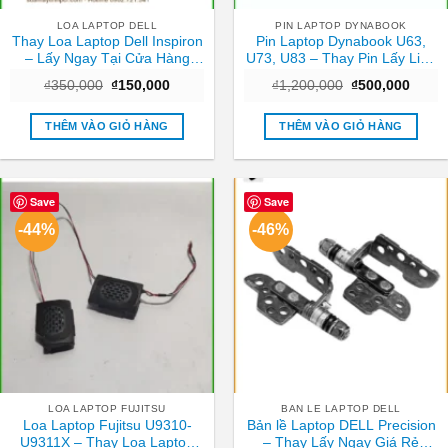
LOA LAPTOP DELL
PIN LAPTOP DYNABOOK
Thay Loa Laptop Dell Inspiron
Pin Laptop Dynabook U63,
– Lấy Ngay Tại Cửa Hàng
U73, U83 – Thay Pin Lấy Liền
TPHCM
TPHCM Giá Rẻ
Giá
Giá
Giá
Giá
₫
350,000
₫
150,000
₫
1,200,000
₫
500,000
gốc
hiện
gốc
hiện
là:
tại
là:
tại
₫350,000.
là:
₫1,200,000.
là:
THÊM VÀO GIỎ HÀNG
THÊM VÀO GIỎ HÀNG
₫150,000.
₫500,
Save
Save
-44%
-46%
LOA LAPTOP FUJITSU
BAN LE LAPTOP DELL
Loa Laptop Fujitsu U9310-
Bản lề Laptop DELL Precision
U9311X – Thay Loa Laptop
– Thay Lấy Ngay Giá Rẻ