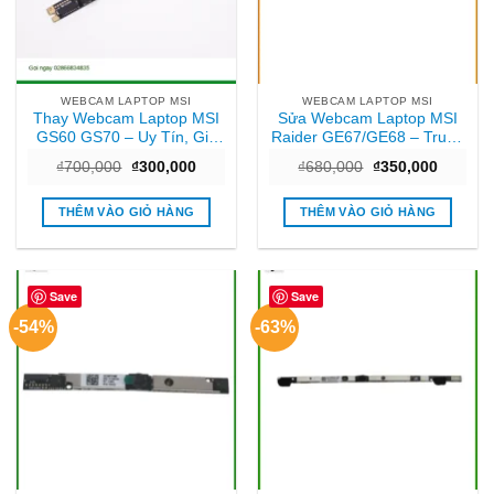
WEBCAM LAPTOP MSI
WEBCAM LAPTOP MSI
Thay Webcam Laptop MSI
Sửa Webcam Laptop MSI
GS60 GS70 – Uy Tín, Giá
Raider GE67/GE68 – Trung
Rẻ, Gần Ngay TPHCM
tâm Uy tín – Nhanh TPHCM
Giá
Giá
Giá
Giá
₫
700,000
₫
300,000
₫
680,000
₫
350,000
gốc
hiện
gốc
hiện
là:
tại
là:
tại
₫700,000.
là:
₫680,000.
là:
THÊM VÀO GIỎ HÀNG
THÊM VÀO GIỎ HÀNG
₫300,000.
₫350,00
Save
Save
-54%
-63%