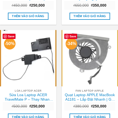
TPHCM | Lấy Ngay Giá Rẻ
TPHCM
Giá
Giá
Giá
Giá
₫
450,000
₫
250,000
₫
650,000
₫
350,000
gốc
hiện
gốc
hiện
là:
tại
là:
tại
₫450,000.
là:
₫650,000.
là:
THÊM VÀO GIỎ HÀNG
THÊM VÀO GIỎ HÀNG
₫250,000.
₫350,0
Save
Save
-50%
-34%
LOA LAPTOP ACER
FAN LAPTOP APPLE
Sửa Loa Laptop ACER
Quạt Laptop APPLE MacBook
TravelMate P – Thay Nhanh
A1181 – Lắp Đặt Nhanh | Giá
Tại Trung Tâm TPHCM Giá
Rẻ TPHCM
Giá
Giá
Giá
Giá
₫
500,000
₫
250,000
₫
380,000
₫
250,000
Tốt
gốc
hiện
gốc
hiện
là:
tại
là:
tại
₫500,000.
là:
₫380,000.
là:
THÊM VÀO GIỎ HÀNG
THÊM VÀO GIỎ HÀNG