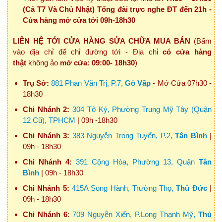
(Cả T7 Và Chủ Nhật) Tổng đài trực nghe ĐT đến 21h -
Cửa hàng mở cửa tới 09h-18h30
LIÊN HỆ TỚI CỬA HÀNG SỬA CHỮA MUA BÁN
(Bấm
vào địa chỉ để chỉ đường tới - Địa chỉ
có cửa hàng
thật
không ảo
mở cửa: 09:00- 18h30
)
Trụ Sở:
881 Phan Văn Trị, P.7,
Gò Vấp
- Mở Cửa 07h30 -
18h30
Chi Nhánh 2:
304 Tô Ký, Phường Trung Mỹ Tây (Quận
12 Cũ), TPHCM
| 09h -18h30
Chi Nhánh 3:
383 Nguyễn Trọng Tuyển, P.2,
Tân Bình
|
09h - 18h30
Chi Nhánh 4:
391 Cộng Hòa, Phường 13, Quận
Tân
Bình
| 09h - 18h30
Chi Nhánh 5:
415A Song Hành, Trường Thọ,
Thủ Đức
|
09h - 18h30
Chi Nhánh 6
:
709 Nguyễn Xiển, P.Long Thạnh Mỹ,
Thủ