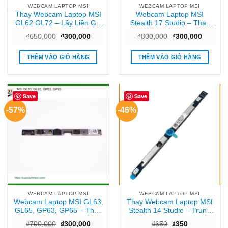
WEBCAM LAPTOP MSI
WEBCAM LAPTOP MSI
Thay Webcam Laptop MSI
Webcam Laptop MSI
GL62 GL72 – Lấy Liền Giá
Stealth 17 Studio – Thay
Rẻ TPHCM
Mới Nhanh TPHCM Giá Tốt
Giá
Giá
Giá
Giá
₫
650,000
₫
300,000
₫
800,000
₫
300,000
gốc
hiện
gốc
hiện
là:
tại
là:
tại
₫650,000.
là:
₫800,000.
là:
THÊM VÀO GIỎ HÀNG
THÊM VÀO GIỎ HÀNG
₫300,000.
₫300,00
Save
Save
-57%
-46%
WEBCAM LAPTOP MSI
WEBCAM LAPTOP MSI
Webcam Laptop MSI GL63,
Thay Webcam Laptop MSI
GL65, GP63, GP65 – Thay
Stealth 14 Studio – Trung
Nhanh Tại Cửa Hàng
Tâm TPHCM | Nhanh
Giá
Giá
Giá
Giá
₫
700,000
₫
300,000
₫
650
₫
350
TPHCM
Chóng, Giá Rẻ