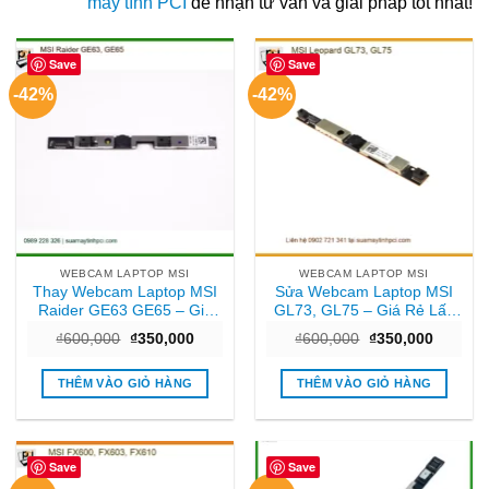
máy tính PCI
để nhận tư vấn và giải pháp tốt nhất!
Save
Save
-42%
-42%
WEBCAM LAPTOP MSI
WEBCAM LAPTOP MSI
Thay Webcam Laptop MSI
Sửa Webcam Laptop MSI
Raider GE63 GE65 – Giá
GL73, GL75 – Giá Rẻ Lấy
Rẻ Nhanh Trong Ngày
Liền Tại TPHCM
Giá
Giá
Giá
Giá
₫
600,000
₫
350,000
₫
600,000
₫
350,000
TPHCM
gốc
hiện
gốc
hiện
là:
tại
là:
tại
₫600,000.
là:
₫600,000.
là:
THÊM VÀO GIỎ HÀNG
THÊM VÀO GIỎ HÀNG
₫350,000.
₫350,00
Save
Save