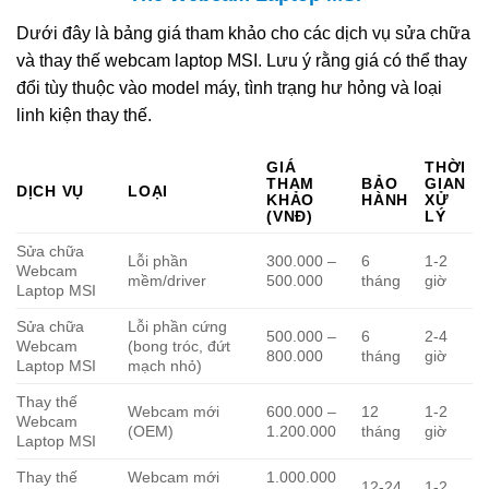
Dưới đây là bảng giá tham khảo cho các dịch vụ sửa chữa
và thay thế webcam laptop MSI. Lưu ý rằng giá có thể thay
đổi tùy thuộc vào model máy, tình trạng hư hỏng và loại
linh kiện thay thế.
GIÁ
THỜI
THAM
BẢO
GIAN
DỊCH VỤ
LOẠI
KHẢO
HÀNH
XỬ
(VNĐ)
LÝ
Sửa chữa
Lỗi phần
300.000 –
6
1-2
Webcam
mềm/driver
500.000
tháng
giờ
Laptop MSI
Sửa chữa
Lỗi phần cứng
500.000 –
6
2-4
Webcam
(bong tróc, đứt
800.000
tháng
giờ
Laptop MSI
mạch nhỏ)
Thay thế
Webcam mới
600.000 –
12
1-2
Webcam
(OEM)
1.200.000
tháng
giờ
Laptop MSI
Thay thế
Webcam mới
1.000.000
12-24
1-2