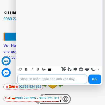
Hcm) -
3O-4Op Có Mặt - Full Vat
KH Hài lòng mới thanh toán phí.:
02866.834.835
-
0989.228.326
-
0902.721.341
SỬA MÁY TÍNH?- NẠP MỰC HCM
Với Hơn
25 Kỹ thuật IT
Chúng tôi tới tận nơi làm tại chỗ
cho quý KH
ở 22 Quận
Trong Tphcm Thời gian đáp ứng
dịch vụ tận nơi
(30-40 phút)
.
👋
👍
🌹
😊
❤️
📞
B
I
U
A+
Gửi
02866 834 835
Call
0989.228.326
-
0902.721.341