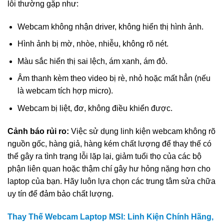
lỗi thường gặp như:
Webcam không nhận driver, không hiển thị hình ảnh.
Hình ảnh bị mờ, nhòe, nhiễu, không rõ nét.
Màu sắc hiển thị sai lệch, ám xanh, ám đỏ.
Âm thanh kèm theo video bị rè, nhỏ hoặc mất hẳn (nếu
là webcam tích hợp micro).
Webcam bị liệt, đơ, không điều khiển được.
Cảnh báo rủi ro:
Việc sử dụng linh kiện webcam không rõ
nguồn gốc, hàng giả, hàng kém chất lượng để thay thế có
thể gây ra tình trạng lỗi lặp lại, giảm tuổi thọ của các bộ
phận liên quan hoặc thậm chí gây hư hỏng nặng hơn cho
laptop của bạn. Hãy luôn lựa chọn các trung tâm sửa chữa
uy tín để đảm bảo chất lượng.
Thay Thế Webcam Laptop MSI: Linh Kiện Chính Hãng,