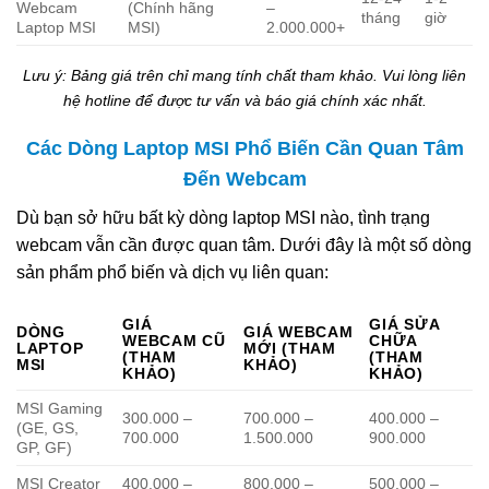
Webcam
(Chính hãng
–
tháng
giờ
Laptop MSI
MSI)
2.000.000+
Lưu ý: Bảng giá trên chỉ mang tính chất tham khảo. Vui lòng liên
hệ hotline để được tư vấn và báo giá chính xác nhất.
Các Dòng Laptop MSI Phổ Biến Cần Quan Tâm
Đến Webcam
Dù bạn sở hữu bất kỳ dòng laptop MSI nào, tình trạng
webcam vẫn cần được quan tâm. Dưới đây là một số dòng
sản phẩm phổ biến và dịch vụ liên quan:
GIÁ
GIÁ SỬA
DÒNG
GIÁ WEBCAM
WEBCAM CŨ
CHỮA
LAPTOP
MỚI (THAM
(THAM
(THAM
MSI
KHẢO)
KHẢO)
KHẢO)
MSI Gaming
300.000 –
700.000 –
400.000 –
(GE, GS,
700.000
1.500.000
900.000
GP, GF)
MSI Creator
400.000 –
800.000 –
500.000 –