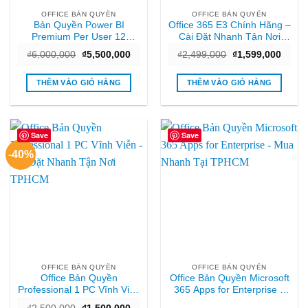
OFFICE BẢN QUYỀN
OFFICE BẢN QUYỀN
Bản Quyền Power BI
Office 365 E3 Chính Hãng –
Premium Per User 12
Cài Đặt Nhanh Tận Nơi
Tháng – Cài Đặt Nhanh
TPHCM
Giá
Giá
Giá
Giá
₫
6,000,000
₫
5,500,000
₫
2,499,000
₫
1,599,000
TPHCM
gốc
hiện
gốc
hiện
là:
tại
là:
tại
₫6,000,000.
là:
₫2,499,000.
là:
THÊM VÀO GIỎ HÀNG
THÊM VÀO GIỎ HÀNG
₫5,500,000.
₫1,59
Save
Save
-40%
OFFICE BẢN QUYỀN
OFFICE BẢN QUYỀN
Office Bản Quyền
Office Bản Quyền Microsoft
Professional 1 PC Vĩnh Viễn
365 Apps for Enterprise –
– Cài Đặt Nhanh Tận Nơi
Mua Nhanh Tại TPHCM
Giá
Giá