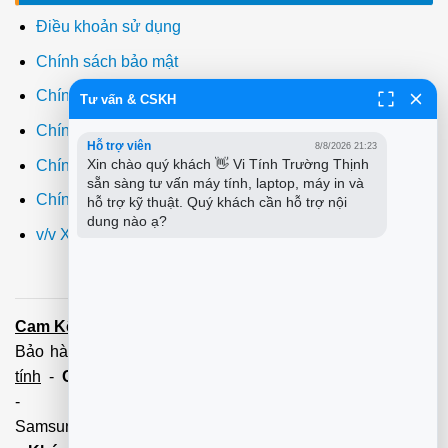
Điều khoản sử dụng
Chính sách bảo mật
Chính sách thanh toán
Tư vấn & CSKH
Chính sách giao hàng
Hỗ trợ viên
8/8/2026 21:23
Xin chào quý khách 👋 Vi Tính Trường Thịnh 
Chính sách đổi trả
sẵn sàng tư vấn máy tính, laptop, máy in và 
Chính sách bảo hành
hỗ trợ kỹ thuật. Quý khách cần hỗ trợ nội 
dung nào ạ?
v/v Xuất hóa đơn đỏ VAT
Cam Kết:
Dịch vụ
sửa máy tính
tới tận nơi trong 60 Phút -
Bảo hành tận tâm - Xuất hóa đơn đỏ đầy đủ
Cài đặt máy
tính
-
Cài Win Tận Nơi
(Win7,8,10) 100 - 200,000 vnđ
-
Nạp Mực in
(HP,Canon,
Samsung,Brother,Xeroc,Panasonic): 100 - 180,000 vnđ