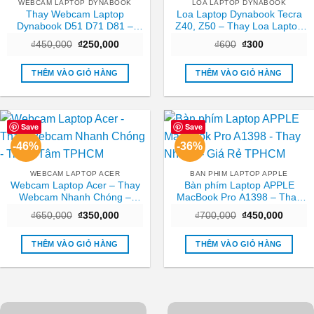
WEBCAM LAPTOP DYNABOOK
LOA LAPTOP DYNABOOK
Thay Webcam Laptop
Loa Laptop Dynabook Tecra
Dynabook D51 D71 D81 –
Z40, Z50 – Thay Loa Laptop
Nhanh chóng Trung tâm
TPHCM Nhanh, Giá Rẻ
Giá
Giá
Giá
Giá
₫
450,000
₫
250,000
₫
600
₫
300
TPHCM
gốc
hiện
gốc
hiện
là:
tại
là:
tại
₫450,000.
là:
₫600.
là:
THÊM VÀO GIỎ HÀNG
THÊM VÀO GIỎ HÀNG
₫250,000.
₫300.
Save
Save
-46%
-36%
WEBCAM LAPTOP ACER
BAN PHIM LAPTOP APPLE
Webcam Laptop Acer – Thay
Bàn phím Laptop APPLE
Webcam Nhanh Chóng –
MacBook Pro A1398 – Thay
Trung Tâm TPHCM
Nhanh – Giá Rẻ TPHCM
Giá
Giá
Giá
Giá
₫
650,000
₫
350,000
₫
700,000
₫
450,000
gốc
hiện
gốc
hiện
là:
tại
là:
tại
₫650,000.
là:
₫700,000.
là:
THÊM VÀO GIỎ HÀNG
THÊM VÀO GIỎ HÀNG
₫350,000.
₫450,0