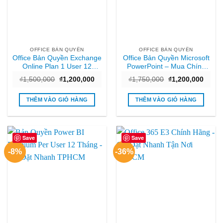
OFFICE BẢN QUYỀN
OFFICE BẢN QUYỀN
Office Bản Quyền Exchange
Office Bản Quyền Microsoft
Online Plan 1 User 12
PowerPoint – Mua Chính
Tháng – Hỗ trợ Cài đặt
Hãng TPHCM Nhanh
Giá
Giá
Giá
Giá
₫
1,500,000
₫
1,200,000
₫
1,750,000
₫
1,200,000
TPHCM
gốc
hiện
gốc
hiện
là:
tại
là:
tại
₫1,500,000.
là:
₫1,750,000.
là:
THÊM VÀO GIỎ HÀNG
THÊM VÀO GIỎ HÀNG
₫1,200,000.
₫1,20
Save
Save
-8%
-36%