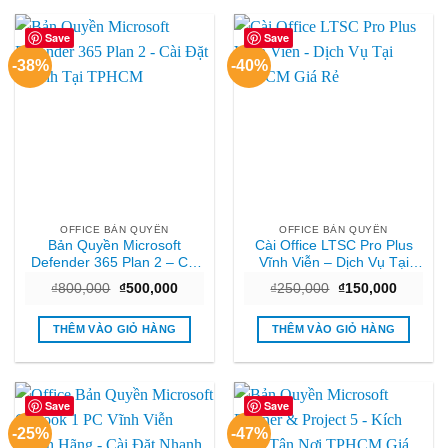
Save
Save
-38%
-40%
OFFICE BẢN QUYỀN
OFFICE BẢN QUYỀN
Bản Quyền Microsoft
Cài Office LTSC Pro Plus
Defender 365 Plan 2 – Cài
Vĩnh Viễn – Dịch Vụ Tại
Đặt Nhanh Tại TPHCM
TPHCM Giá Rẻ
Giá
Giá
Giá
Giá
₫
800,000
₫
500,000
₫
250,000
₫
150,000
gốc
hiện
gốc
hiện
là:
tại
là:
tại
₫800,000.
là:
₫250,000.
là:
THÊM VÀO GIỎ HÀNG
THÊM VÀO GIỎ HÀNG
₫500,000.
₫150,00
Save
Save
-25%
-47%