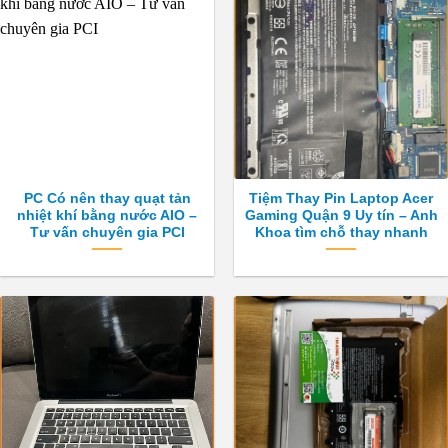
PC Có nên thay quạt tản
Tiệm Thay Pin Laptop Acer
nhiệt khí bằng nước AIO –
Gaming Quận 9 Uy tín – Anh
Tư vấn chuyên gia PCI
Khoa tìm chỗ thay nhanh