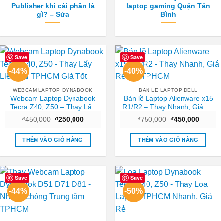
Publisher khi cài phần là
laptop gaming Quận Tân
gì? – Sửa
Bình
Save
Save
-44%
-40%
WEBCAM LAPTOP DYNABOOK
BAN LE LAPTOP DELL
Webcam Laptop Dynabook
Bản lề Laptop Alienware x15
Tecra Z40, Z50 – Thay Lấy
R1/R2 – Thay Nhanh, Giá Rẻ
Liền Tại TPHCM Giá Tốt
Tại TPHCM
Giá
Giá
Giá
Giá
₫
450,000
₫
250,000
₫
750,000
₫
450,000
gốc
hiện
gốc
hiện
là:
tại
là:
tại
₫450,000.
là:
₫750,000.
là:
THÊM VÀO GIỎ HÀNG
THÊM VÀO GIỎ HÀNG
₫250,000.
₫450,0
Save
Save
-44%
-50%