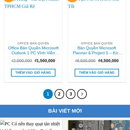
OFFICE BẢN QUYỀN
OFFICE BẢN QUYỀN
Office Bản Quyền Microsoft
Bản Quyền Microsoft
Outlook 1 PC Vĩnh Viễn
Planner & Project 5 – Kích
Chính Hãng – Cài Đặt
Hoạt Tận Nơi TPHCM Giá
Giá
Giá
Giá
Giá
₫
2,000,000
₫
1,500,000
₫
8,500,000
₫
4,500,000
Nhanh TPHCM Giá Rẻ
Tốt
gốc
hiện
gốc
hiện
là:
tại
là:
tại
₫2,000,000.
là:
₫8,500,000.
là:
THÊM VÀO GIỎ HÀNG
THÊM VÀO GIỎ HÀNG
₫1,500,000.
₫4,50
1
2
3
BÀI VIẾT MỚI