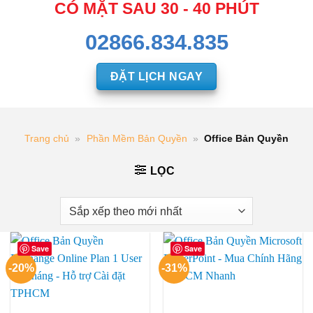
CÓ MẶT SAU 30 - 40 PHÚT
02866.834.835
ĐẶT LỊCH NGAY
Trang chủ
»
Phần Mềm Bản Quyền
»
Office Bản Quyền
LỌC
Save
Save
-20%
-31%