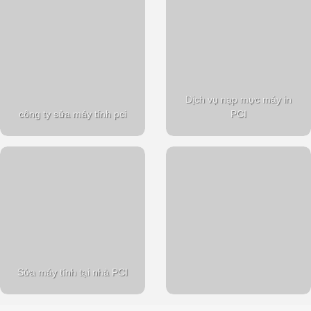
Dịch vụ nạp mực máy in
công ty sửa máy tính pci
PCI
Sửa máy tính tại nhà PCI