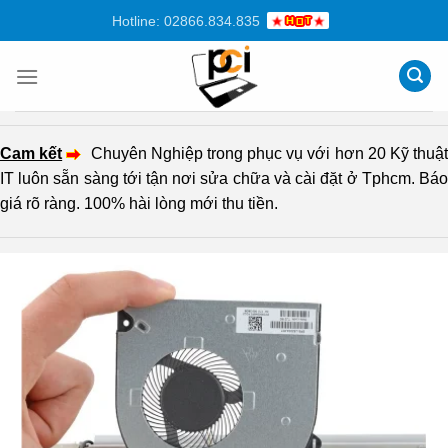
Chuyển
Hotline: 02866.834.835
đến
nội
dung
Cam kết
Chuyên Nghiệp trong phục vụ với hơn 20 Kỹ thuậ
IT luôn sẵn sàng tới tận nơi sửa chữa và cài đặt ở Tphcm. Báo
giá rõ ràng. 100% hài lòng mới thu tiền.