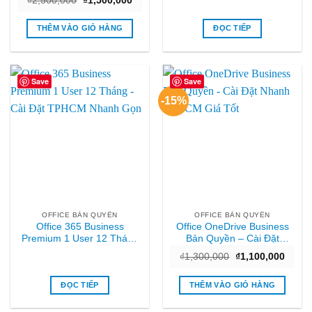
₫
2,500,000
₫
1,500,000
TPHCM
gốc
hiện
là:
tại
₫2,500,000.
là:
THÊM VÀO GIỎ HÀNG
ĐỌC TIẾP
₫1,500,000.
Save
Save
-15%
OFFICE BẢN QUYỀN
OFFICE BẢN QUYỀN
Office 365 Business
Office OneDrive Business
Premium 1 User 12 Tháng
Bản Quyền – Cài Đặt
– Cài Đặt TPHCM Nhanh
Nhanh TPHCM Giá Tốt
Giá
Giá
₫
1,300,000
₫
1,100,000
Gọn
gốc
hiện
là:
tại
₫1,300,000.
là:
ĐỌC TIẾP
THÊM VÀO GIỎ HÀNG
₫1,10