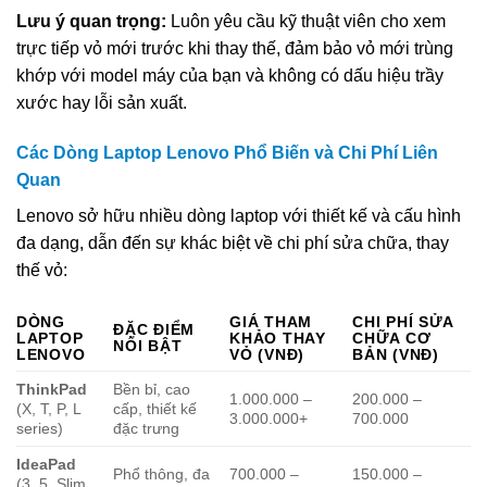
Lưu ý quan trọng:
Luôn yêu cầu kỹ thuật viên cho xem
trực tiếp vỏ mới trước khi thay thế, đảm bảo vỏ mới trùng
khớp với model máy của bạn và không có dấu hiệu trầy
xước hay lỗi sản xuất.
Các Dòng Laptop Lenovo Phổ Biến và Chi Phí Liên
Quan
Lenovo sở hữu nhiều dòng laptop với thiết kế và cấu hình
đa dạng, dẫn đến sự khác biệt về chi phí sửa chữa, thay
thế vỏ:
DÒNG
GIÁ THAM
CHI PHÍ SỬA
ĐẶC ĐIỂM
LAPTOP
KHẢO THAY
CHỮA CƠ
NỔI BẬT
LENOVO
VỎ (VNĐ)
BẢN (VNĐ)
ThinkPad
Bền bỉ, cao
1.000.000 –
200.000 –
(X, T, P, L
cấp, thiết kế
3.000.000+
700.000
series)
đặc trưng
IdeaPad
Phổ thông, đa
700.000 –
150.000 –
(3, 5, Slim