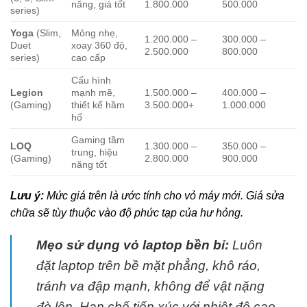
năng, giá tốt
1.800.000
500.000
series)
Yoga
(Slim,
Mỏng nhẹ,
1.200.000 –
300.000 –
Duet
xoay 360 độ,
2.500.000
800.000
series)
cao cấp
Cấu hình
Legion
mạnh mẽ,
1.500.000 –
400.000 –
(Gaming)
thiết kế hầm
3.500.000+
1.000.000
hố
Gaming tầm
LOQ
1.300.000 –
350.000 –
trung, hiệu
(Gaming)
2.800.000
900.000
năng tốt
Lưu ý:
Mức giá trên là ước tính cho vỏ máy mới. Giá sửa
chữa sẽ tùy thuộc vào độ phức tạp của hư hỏng.
Mẹo sử dụng vỏ laptop bền bỉ:
Luôn
đặt laptop trên bề mặt phẳng, khô ráo,
tránh va đập mạnh, không để vật nặng
đè lên. Hạn chế tiếp xúc với nhiệt độ cao