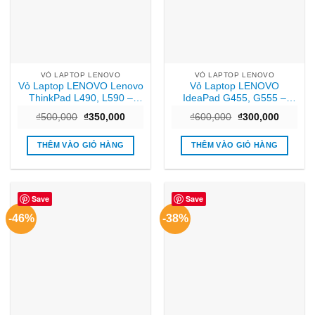
VỎ LAPTOP LENOVO
VỎ LAPTOP LENOVO
Vỏ Laptop LENOVO Lenovo
Vỏ Laptop LENOVO
ThinkPad L490, L590 –
IdeaPad G455, G555 –
Thay Nhanh Giá Tốt
Thay Lấy Ngay TPHCM Giá
Giá
Giá
Giá
Giá
₫
500,000
₫
350,000
₫
600,000
₫
300,000
TPHCM
Rẻ
gốc
hiện
gốc
hiện
là:
tại
là:
tại
₫500,000.
là:
₫600,000.
là:
THÊM VÀO GIỎ HÀNG
THÊM VÀO GIỎ HÀNG
₫350,000.
₫300,00
Save
Save
-46%
-38%