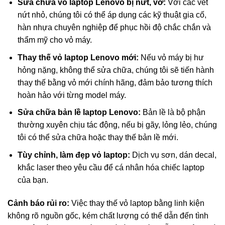
Sửa chữa vỏ laptop Lenovo bị nứt, vỡ:
Với các vết
nứt nhỏ, chúng tôi có thể áp dụng các kỹ thuật gia cố,
hàn nhựa chuyên nghiệp để phục hồi độ chắc chắn và
thẩm mỹ cho vỏ máy.
Thay thế vỏ laptop Lenovo mới:
Nếu vỏ máy bị hư
hỏng nặng, không thể sửa chữa, chúng tôi sẽ tiến hành
thay thế bằng vỏ mới chính hãng, đảm bảo tương thích
hoàn hảo với từng model máy.
Sửa chữa bản lề laptop Lenovo:
Bản lề là bộ phận
thường xuyên chịu tác động, nếu bị gãy, lỏng lẻo, chúng
tôi có thể sửa chữa hoặc thay thế bản lề mới.
Tùy chỉnh, làm đẹp vỏ laptop:
Dịch vụ sơn, dán decal,
khắc laser theo yêu cầu để cá nhân hóa chiếc laptop
của bạn.
Cảnh báo rủi ro:
Việc thay thế vỏ laptop bằng linh kiện
không rõ nguồn gốc, kém chất lượng có thể dẫn đến tình