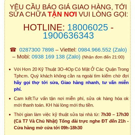
YÊU CẦU BÁO GIÁ GIAO HÀNG, TỚI
SỬA CHỮA
TẬN NƠI
VUI LÒNG GỌI:
HOTLINE:
18006025
-
1900636343
☎
0287300 7898
– Viettel:
0984.966.552
(Zalo)
– Mobi:
0938 169 138
(Zalo)
(Nhận đơn đến 21:00)
Với Hơn 20 Kỹ Thuật 3O-4Op Có Mặt Ở Các Quận Trong
Tphcm. Quý khách không cần ra ngoài tìm kiếm chờ đợi
hãy gọi thợ tới sửa, Giao hàng nhanh, tư vấn miễn
phí.
Cam kết:Tư vấn tận nơi miễn phí, sửa ok hàng hóa ok
mới thanh toán. KH hài lòng mới thu tiền.
Thời gian làm việc kỹ thuật sửa tại nhà từ:
7h30 – 17h30
(Cả T7 Và Chủ Nhật) Tổng đài trực nghe ĐT đến 21h -
Cửa hàng mở cửa tới 09h-18h30