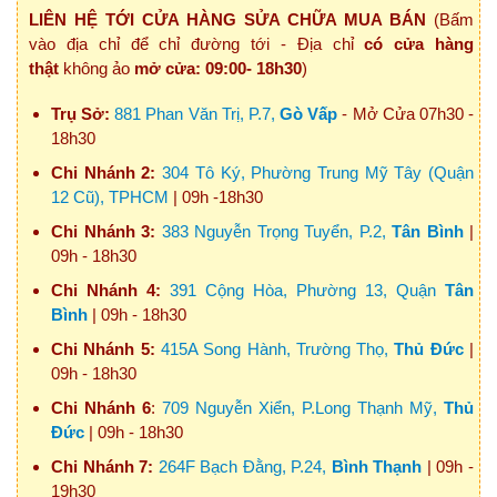
LIÊN HỆ TỚI CỬA HÀNG SỬA CHỮA MUA BÁN
(Bấm
vào địa chỉ để chỉ đường tới - Địa chỉ
có cửa hàng
thật
không ảo
mở cửa: 09:00- 18h30
)
Trụ Sở:
881 Phan Văn Trị, P.7,
Gò Vấp
- Mở Cửa 07h30 -
18h30
Chi Nhánh 2:
304 Tô Ký, Phường Trung Mỹ Tây (Quận
12 Cũ), TPHCM
| 09h -18h30
Chi Nhánh 3:
383 Nguyễn Trọng Tuyển, P.2,
Tân Bình
|
09h - 18h30
Chi Nhánh 4:
391 Cộng Hòa, Phường 13, Quận
Tân
Bình
| 09h - 18h30
Chi Nhánh 5:
415A Song Hành, Trường Thọ,
Thủ Đức
|
09h - 18h30
Chi Nhánh 6
:
709 Nguyễn Xiển, P.Long Thạnh Mỹ,
Thủ
Đức
| 09h - 18h30
Chi Nhánh 7:
264F Bạch Đằng, P.24,
Bình Thạnh
| 09h -
19h30