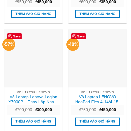
Giá
Giá
Giá
Giá
₫
950,000
₫
450,000
₫
600,000
₫
350,000
gốc
hiện
gốc
hiện
là:
tại
là:
tại
₫950,000.
là:
₫600,000.
là:
THÊM VÀO GIỎ HÀNG
THÊM VÀO GIỎ HÀNG
₫450,000.
₫350,00
Save
Save
-57%
-40%
VỎ LAPTOP LENOVO
VỎ LAPTOP LENOVO
Vỏ Laptop Lenovo Legion
Vỏ Laptop LENOVO
Y7000P – Thay Lắp Nhanh
IdeaPad Flex 4-14/4-15 |
Lấy Liền TPHCM
Giá Tốt TPHCM
Giá
Giá
Giá
Giá
₫
700,000
₫
300,000
₫
750,000
₫
450,000
gốc
hiện
gốc
hiện
là:
tại
là:
tại
₫700,000.
là:
₫750,000.
là:
THÊM VÀO GIỎ HÀNG
THÊM VÀO GIỎ HÀNG
₫300,000.
₫450,00