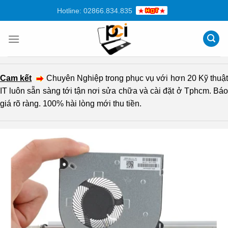
Chuyển
Hotline: 02866.834.835
đến
nội
dung
Cam kết
Chuyên Nghiệp trong phục vụ với hơn 20 Kỹ thuậ
IT luôn sẵn sàng tới tận nơi sửa chữa và cài đặt ở Tphcm. Báo
giá rõ ràng. 100% hài lòng mới thu tiền.