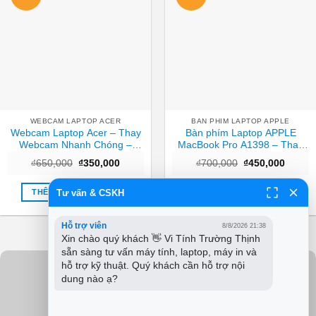
WEBCAM LAPTOP ACER
BAN PHIM LAPTOP APPLE
Webcam Laptop Acer – Thay
Bàn phím Laptop APPLE
Webcam Nhanh Chóng –
MacBook Pro A1398 – Thay
Trung Tâm TPHCM
Nhanh – Giá Rẻ TPHCM
Giá
Giá
Giá
Giá
₫
650,000
₫
350,000
₫
700,000
₫
450,000
gốc
hiện
gốc
hiện
là:
tại
là:
tại
₫650,000.
là:
₫700,000.
là:
Tư vấn & CSKH
THÊM VÀO GIỎ HÀNG
THÊM VÀO GIỎ HÀNG
₫350,000.
₫450,0
Hỗ trợ viên
8/8/2026 21:38
Xin chào quý khách 👋 Vi Tính Trường Thịnh 
sẵn sàng tư vấn máy tính, laptop, máy in và 
hỗ trợ kỹ thuật. Quý khách cần hỗ trợ nội 
dung nào ạ?