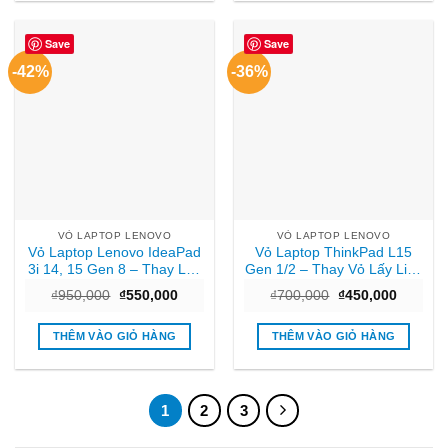
Save
Save
-42%
-36%
VỎ LAPTOP LENOVO
VỎ LAPTOP LENOVO
Vỏ Laptop Lenovo IdeaPad
Vỏ Laptop ThinkPad L15
3i 14, 15 Gen 8 – Thay Lấy
Gen 1/2 – Thay Vỏ Lấy Liền
Liền, Giá Rẻ TPHCM
Tại Shop
Giá
Giá
Giá
Giá
₫
950,000
₫
550,000
₫
700,000
₫
450,000
gốc
hiện
gốc
hiện
là:
tại
là:
tại
₫950,000.
là:
₫700,000.
là:
THÊM VÀO GIỎ HÀNG
THÊM VÀO GIỎ HÀNG
₫550,000.
₫450,00
1
2
3