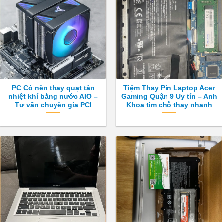
PC Có nên thay quạt tản
Tiệm Thay Pin Laptop Acer
nhiệt khí bằng nước AIO –
Gaming Quận 9 Uy tín – Anh
Tư vấn chuyên gia PCI
Khoa tìm chỗ thay nhanh