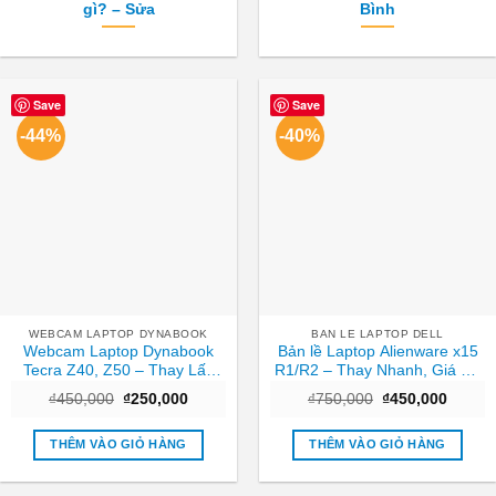
gì? – Sửa
Bình
Save
Save
-44%
-40%
WEBCAM LAPTOP DYNABOOK
BAN LE LAPTOP DELL
Webcam Laptop Dynabook
Bản lề Laptop Alienware x15
Tecra Z40, Z50 – Thay Lấy
R1/R2 – Thay Nhanh, Giá Rẻ
Liền Tại TPHCM Giá Tốt
Tại TPHCM
Giá
Giá
Giá
Giá
₫
450,000
₫
250,000
₫
750,000
₫
450,000
gốc
hiện
gốc
hiện
là:
tại
là:
tại
₫450,000.
là:
₫750,000.
là:
THÊM VÀO GIỎ HÀNG
THÊM VÀO GIỎ HÀNG
₫250,000.
₫450,0