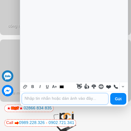
Dịch vụ nạp mực máy in
công ty sửa máy tính pci
PCI
👋
👍
🌹
😊
❤️
📞
B
I
U
A+
Sửa máy tính tại nhà PCI
Gửi
02866 834 835
Call
0989.228.326
-
0902.721.341