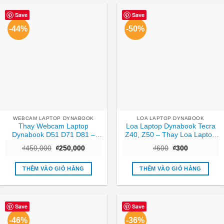
Save
Save
-44%
-50%
WEBCAM LAPTOP DYNABOOK
LOA LAPTOP DYNABOOK
Thay Webcam Laptop
Loa Laptop Dynabook Tecra
Dynabook D51 D71 D81 –
Z40, Z50 – Thay Loa Laptop
Nhanh chóng Trung tâm
TPHCM Nhanh, Giá Rẻ
Giá
Giá
Giá
Giá
₫
450,000
₫
250,000
₫
600
₫
300
TPHCM
gốc
hiện
gốc
hiện
là:
tại
là:
tại
₫450,000.
là:
₫600.
là:
THÊM VÀO GIỎ HÀNG
THÊM VÀO GIỎ HÀNG
₫250,000.
₫300.
Save
Save
-46%
-36%