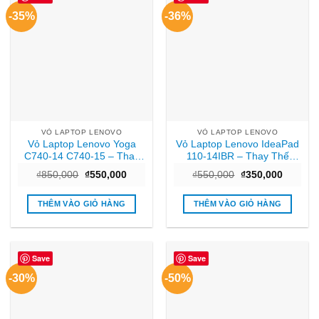
-35%
-36%
VỎ LAPTOP LENOVO
VỎ LAPTOP LENOVO
Vỏ Laptop Lenovo Yoga
Vỏ Laptop Lenovo IdeaPad
C740-14 C740-15 – Thay
110-14IBR – Thay Thế
Lấy Liền TPHCM Giá Rẻ
Nhanh Tại Trung Tâm
Giá
Giá
Giá
Giá
₫
850,000
₫
550,000
₫
550,000
₫
350,000
TPHCM
gốc
hiện
gốc
hiện
là:
tại
là:
tại
₫850,000.
là:
₫550,000.
là:
THÊM VÀO GIỎ HÀNG
THÊM VÀO GIỎ HÀNG
₫550,000.
₫350,00
Save
Save
-30%
-50%