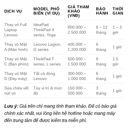
GIÁ THAM
MODEL PHỔ
BẢO
THỜI
DỊCH VỤ
KHẢO
BIẾN (VÍ DỤ)
HÀNH
GIAN
(VNĐ)
Thay vỏ Full
IdeaPad,
800.000 –
6 – 12
1 – 3
Laptop
ThinkPad X
2.500.000
tháng
giờ
Lenovo
series, Yoga
Thay vỏ Mặt
Lenovo Legion,
400.000 –
6
1 giờ
A (Màn hình)
G series
1.200.000
tháng
Thay vỏ Mặt
ThinkPad T
500.000 –
6
1.5
C (Bàn phím)
series, L series
1.500.000
tháng
giờ
Thay vỏ Mặt
Tất cả dòng
300.000 –
6
1 giờ
D (Đáy máy)
Lenovo
1.000.000
tháng
Sửa chữa vết
Tùy vị trí & mức
150.000 –
3
1 giờ
nứt vỏ
độ
500.000
tháng
Lưu ý:
Giá trên chỉ mang tính tham khảo. Để có báo giá
chính xác nhất, vui lòng liên hệ hotline hoặc mang máy
đến trung tâm để được kiểm tra miễn phí.