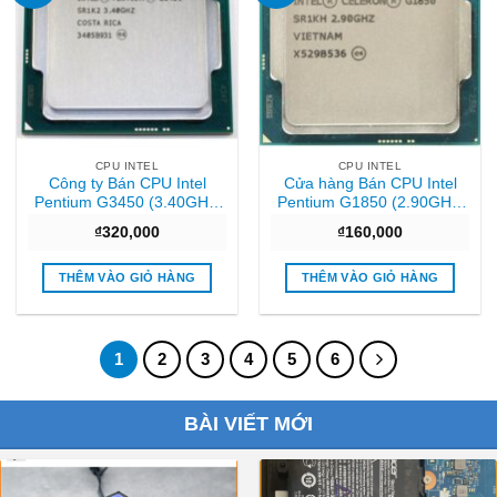
CPU INTEL
CPU INTEL
Công ty Bán CPU Intel
Cửa hàng Bán CPU Intel
Pentium G3450 (3.40GHz,
Pentium G1850 (2.90GHz,
3M, 2 Cores 2 Threads)
2M, 2 Cores 2 Threads)
₫
320,000
₫
160,000
TRAY chưa gồm Fan Giá tốt
TRAY chưa gồm Fan Sài
gòn
THÊM VÀO GIỎ HÀNG
THÊM VÀO GIỎ HÀNG
1
2
3
4
5
6
BÀI VIẾT MỚI