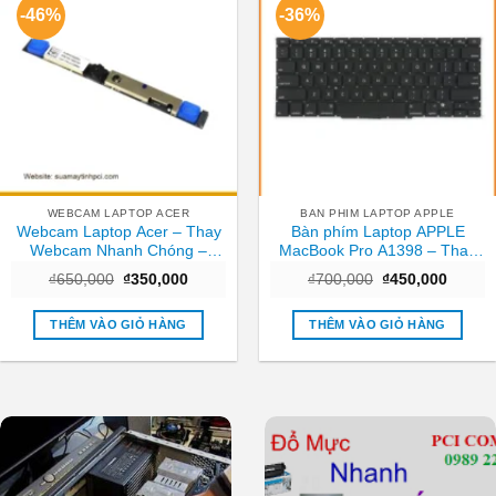
-46%
-36%
WEBCAM LAPTOP ACER
BAN PHIM LAPTOP APPLE
Webcam Laptop Acer – Thay
Bàn phím Laptop APPLE
Webcam Nhanh Chóng –
MacBook Pro A1398 – Thay
Trung Tâm TPHCM
Nhanh – Giá Rẻ TPHCM
Giá
Giá
Giá
Giá
₫
650,000
₫
350,000
₫
700,000
₫
450,000
gốc
hiện
gốc
hiện
là:
tại
là:
tại
₫650,000.
là:
₫700,000.
là:
THÊM VÀO GIỎ HÀNG
THÊM VÀO GIỎ HÀNG
₫350,000.
₫450,0