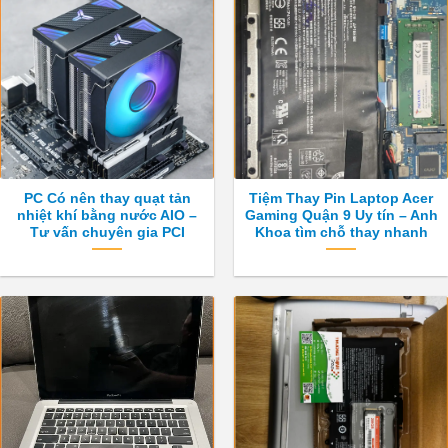
PC Có nên thay quạt tản
Tiệm Thay Pin Laptop Acer
nhiệt khí bằng nước AIO –
Gaming Quận 9 Uy tín – Anh
Tư vấn chuyên gia PCI
Khoa tìm chỗ thay nhanh