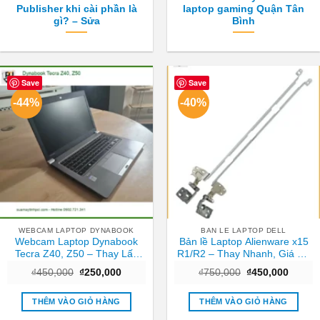
Publisher khi cài phần là
laptop gaming Quận Tân
gì? – Sửa
Bình
Save
Save
-44%
-40%
WEBCAM LAPTOP DYNABOOK
BAN LE LAPTOP DELL
Webcam Laptop Dynabook
Bản lề Laptop Alienware x15
Tecra Z40, Z50 – Thay Lấy
R1/R2 – Thay Nhanh, Giá Rẻ
Liền Tại TPHCM Giá Tốt
Tại TPHCM
Giá
Giá
Giá
Giá
₫
450,000
₫
250,000
₫
750,000
₫
450,000
gốc
hiện
gốc
hiện
là:
tại
là:
tại
₫450,000.
là:
₫750,000.
là:
THÊM VÀO GIỎ HÀNG
THÊM VÀO GIỎ HÀNG
₫250,000.
₫450,0