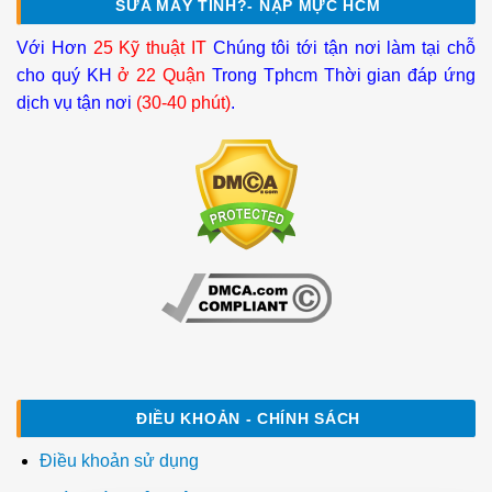
SỬA MÁY TÍNH?- NẠP MỰC HCM
Với Hơn
25 Kỹ thuật IT
Chúng tôi tới tận nơi làm tại chỗ
cho quý KH
ở 22 Quận
Trong Tphcm Thời gian đáp ứng
dịch vụ tận nơi
(30-40 phút)
.
ĐIỀU KHOẢN - CHÍNH SÁCH
Điều khoản sử dụng