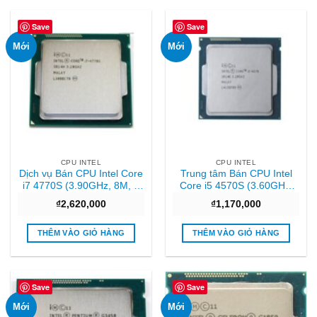
Save
Save
Mới
Mới
CPU INTEL
CPU INTEL
Dịch vụ Bán CPU Intel Core
Trung tâm Bán CPU Intel
i7 4770S (3.90GHz, 8M, 4
Core i5 4570S (3.60GHz,
Cores 8 Threads) TRAY
6M, 4 Cores 4 Threads)
₫
2,620,000
₫
1,170,000
chưa gồm Fan Uy tín
TRAY chưa gồm Fan Sài
gòn
THÊM VÀO GIỎ HÀNG
THÊM VÀO GIỎ HÀNG
Save
Save
Mới
Mới