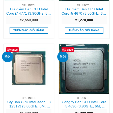
CPU INTEL
CPU INTEL
Địa điểm Bán CPU Intel
Địa điểm Bán CPU Intel
Core i7 4771 (3.90GHz, 8M,
Core i5 4670 (3.80GHz, 6M,
4 Cores 8 Threads) TRAY
4 Cores 4 Threads) TRAY
₫
2,550,000
₫
1,270,000
chưa gồm Fan Uy tín
chưa gồm Fan Sài gòn
THÊM VÀO GIỎ HÀNG
THÊM VÀO GIỎ HÀNG
Save
Save
Mới
Mới
CPU INTEL
CPU INTEL
Cty Bán CPU Intel Xeon E3
Công ty Bán CPU Intel Core
1231v3 (3.80GHz, 8M, 4
i5 4690 (3.90GHz, 6M, 4
Cores 8 Threads) TRAY
Cores 4 Threads) TRAY