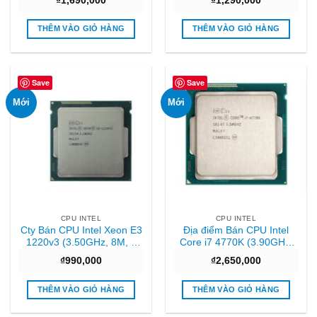
₫
1,690,000
₫
1,290,000
chưa gồm Fan Giá tốt
chưa gồm Fan Giá tốt
THÊM VÀO GIỎ HÀNG
THÊM VÀO GIỎ HÀNG
Save
Save
Mới
Mới
CPU INTEL
CPU INTEL
Cty Bán CPU Intel Xeon E3
Địa điểm Bán CPU Intel
1220v3 (3.50GHz, 8M, 4
Core i7 4770K (3.90GHz,
Cores 4 Threads) TRAY
8M, 4 Cores 8 Threads)
₫
990,000
₫
2,650,000
chưa gồm Fan Chất lượng
TRAY chưa gồm Fan Giá tốt
THÊM VÀO GIỎ HÀNG
THÊM VÀO GIỎ HÀNG