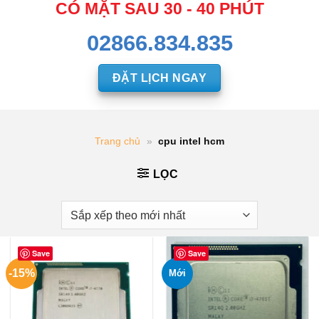
CÓ MẶT SAU 30 - 40 PHÚT
02866.834.835
ĐẶT LỊCH NGAY
Trang chủ
»
cpu intel hcm
LỌC
Save
Save
-15%
Mới