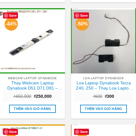
Save
Save
-44%
-50%
WEBCAM LAPTOP DYNABOOK
LOA LAPTOP DYNABOOK
Thay Webcam Laptop
Loa Laptop Dynabook Tecra
Dynabook D51 D71 D81 –
Z40, Z50 – Thay Loa Laptop
Nhanh chóng Trung tâm
TPHCM Nhanh, Giá Rẻ
Giá
Giá
Giá
Giá
₫
450,000
₫
250,000
₫
600
₫
300
TPHCM
gốc
hiện
gốc
hiện
là:
tại
là:
tại
₫450,000.
là:
₫600.
là:
THÊM VÀO GIỎ HÀNG
THÊM VÀO GIỎ HÀNG
₫250,000.
₫300.
Save
Save