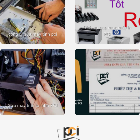
Dịch vụ nạp mực máy in
công ty sửa máy tính pci
PCI
Sửa máy tính tại nhà PCI