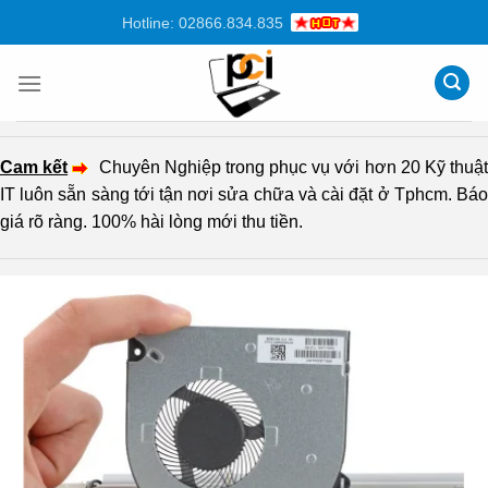
Chuyển
Hotline: 02866.834.835
đến
nội
dung
Cam kết
Chuyên Nghiệp trong phục vụ với hơn 20 Kỹ thuậ
IT luôn sẵn sàng tới tận nơi sửa chữa và cài đặt ở Tphcm. Báo
giá rõ ràng. 100% hài lòng mới thu tiền.