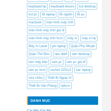
keyboard hp
keyboard lenovo
lcd desktop
lcd pc
lỗi laptop
lỗi nguồn
lỗi pc
macbook
màn hình máy tính
màn hình máy tính giá rẻ
màn hình máy tính hcm
máy in
máy in hp
Máy In Laser
pin laptop
Quận Phú Nhuận
Quận Thủ Đức
ram ddr4
ram desktop
ram máy bàn
ram pc
ram pc giá rẻ
ram pc hcm
socket 1151v2
sạc laptop
sửa chữa
Thiết Bị Ngoại Vi
Thiết Bị Văn Phòng
tphcm
DANH MỤC
Cài Win Giá Rẻ