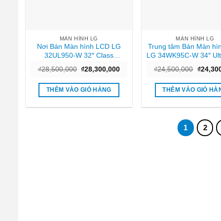
MÀN HÌNH LG
MÀN HÌNH LG
Nơi Bán Màn hình LCD LG
Trung tâm Bán Màn hì
32UL950-W 32″ Class
LG 34WK95C-W 34″ Ul
Ultrafine 4K UHD LED chính
QHD Nano IPS cong 
Giá
Giá
Giá
₫
28,500,000
₫
28,300,000
₫
24,500,000
₫
24,30
hãng Hcm
hãng Tphcm
gốc
hiện
gốc
là:
tại
là:
₫28,500,000.
là:
₫24,500
THÊM VÀO GIỎ HÀNG
THÊM VÀO GIỎ HÀ
₫28,300,000.
1
2