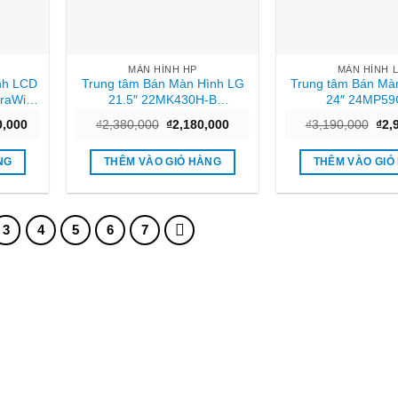
MÀN HÌNH HP
MÀN HÌNH 
nh LCD
Trung tâm Bán Màn Hình LG
Trung tâm Bán Mà
traWide
21.5″ 22MK430H-B
24″ 24MP59
chính
(1920×1080/IPS/75Hz/5ms)
(1920×1080/IPS/75
Giá
Giá
Giá
Giá
0,000
₫
2,380,000
₫
2,180,000
₫
3,190,000
₫
2,
Tphcm
Chất lượn
hiện
gốc
hiện
gốc
tại
là:
tại
là:
,000.
là:
₫2,380,000.
là:
₫3,
NG
THÊM VÀO GIỎ HÀNG
THÊM VÀO GIỎ
₫24,300,000.
₫2,180,000.
3
4
5
6
7