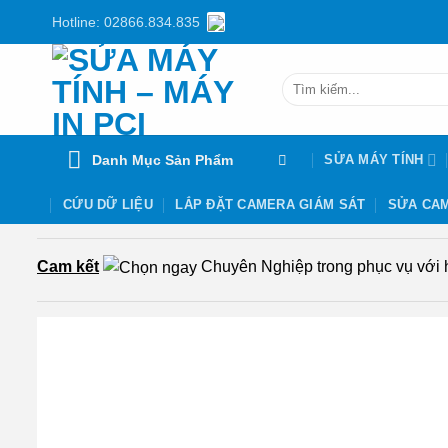
Chuyển
Hotline: 02866.834.835
đến
nội
Tìm
dung
kiếm:
Danh Mục Sản Phẩm
SỬA MÁY TÍNH
CỨU DỮ LIỆU
LẮP ĐẶT CAMERA GIÁM SÁT
SỬA CAM
Cam kết
Chuyên Nghiệp trong phục vụ với hơ