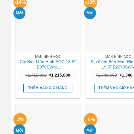
-14%
-13%
Mới
Mới
MÀN HÌNH AOC
MÀN HÌNH AOC
Cty Bán Màn Hình AOC 18.5″
Địa điểm Bán Màn Hì
E970SWNL
19.5″ E2070SW
(1366×768/60Hz/5ms) Sài gòn
(1600×900/TN/60Hz/5
Giá
Giá
Giá
₫
1,415,000
₫
1,215,000
₫
1,540,000
₫
1,340
tín
gốc
hiện
gốc
là:
tại
là:
₫1,415,000.
là:
₫1,540,
THÊM VÀO GIỎ HÀNG
THÊM VÀO GIỎ HÀ
₫1,215,000.
-2%
-6%
Mới
Mới