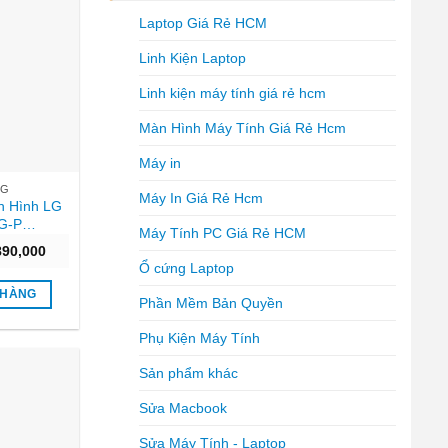
Laptop Giá Rẻ HCM
Linh Kiện Laptop
Linh kiện máy tính giá rẻ hcm
Màn Hình Máy Tính Giá Rẻ Hcm
Máy in
LG
Máy In Giá Rẻ Hcm
n Hình LG
G-P
Máy Tính PC Giá Rẻ HCM
Hz/5ms/FreeSync)
Giá
890,000
hiện
Ổ cứng Laptop
tại
090,000.
là:
 HÀNG
Phần Mềm Bản Quyền
₫3,890,000.
Phụ Kiện Máy Tính
Sản phẩm khác
Sửa Macbook
Sửa Máy Tính - Laptop