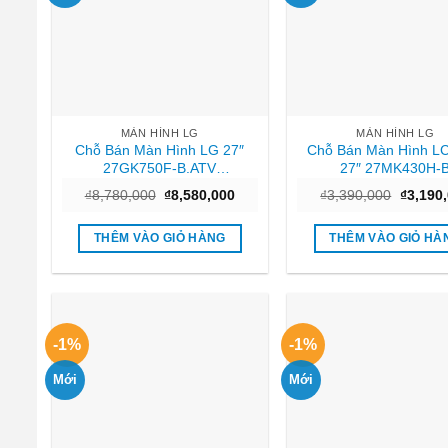
MÀN HÌNH LG
MÀN HÌNH LG
Chỗ Bán Màn Hình LG 27″
Chỗ Bán Màn Hình L
27GK750F-B.ATV
27″ 27MK430H-
(1920×1080/TN/240Hz/1ms/FreeSync)
(1920×1080/IPS/75Hz
Giá
Giá
Giá
₫
8,780,000
₫
8,580,000
₫
3,390,000
₫
3,190
Tphcm
Hcm
gốc
hiện
gốc
là:
tại
là:
₫8,780,000.
là:
₫3,390,
THÊM VÀO GIỎ HÀNG
THÊM VÀO GIỎ HÀ
₫8,580,000.
-1%
-1%
Mới
Mới