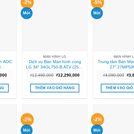
-2%
-5%
Mới
Mới
MÀN HÌNH LG
MÀN HÌNH 
nh AOC
Dịch vụ Bán Màn hình cong
Trung tâm Bán Mà
N
LG 34″ 34GL750-B.ATV (2560
27″ 27MP59
ms) Uy
x 1080/IPS/144Hz/1 ms/G-
(1920×1080/IPS/75
Giá
Giá
Giá
Giá
,000
₫
12,490,000
₫
12,290,000
₫
4,090,000
₫
3,
Sync) Giá tốt
Giá tốt
hiện
gốc
hiện
gốc
tại
là:
tại
là:
000.
là:
₫12,490,000.
là:
₫4,
NG
THÊM VÀO GIỎ HÀNG
THÊM VÀO GIỎ
₫1,340,000.
₫12,290,000.
-2%
-2%
Mới
Mới