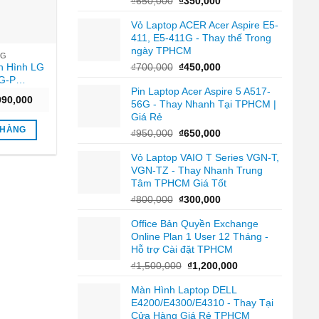
₫
650,000
₫
350,000
gốc
hiện
Vỏ Laptop ACER Acer Aspire E5-
là:
tại
411, E5-411G - Thay thế Trong
₫650,000.
là:
ngày TPHCM
₫350,000.
LG
Giá
Giá
₫
700,000
₫
450,000
n Hình LG
gốc
hiện
G-P
Pin Laptop Acer Aspire 5 A517-
là:
tại
Hz/5ms/FreeSync)
Giá
990,000
56G - Thay Nhanh Tại TPHCM |
₫700,000.
là:
g
hiện
Giá Rẻ
₫450,000.
tại
190,000.
là:
 HÀNG
Giá
Giá
₫
950,000
₫
650,000
₫2,990,000.
gốc
hiện
Vỏ Laptop VAIO T Series VGN-T,
là:
tại
VGN-TZ - Thay Nhanh Trung
₫950,000.
là:
Tâm TPHCM Giá Tốt
₫650,000.
Giá
Giá
₫
800,000
₫
300,000
gốc
hiện
Office Bản Quyền Exchange
là:
tại
Online Plan 1 User 12 Tháng -
₫800,000.
là:
Hỗ trợ Cài đặt TPHCM
₫300,000.
Giá
Giá
₫
1,500,000
₫
1,200,000
gốc
hiện
Màn Hình Laptop DELL
là:
tại
E4200/E4300/E4310 - Thay Tại
₫1,500,000.
là:
Cửa Hàng Giá Rẻ TPHCM
₫1,200,000.