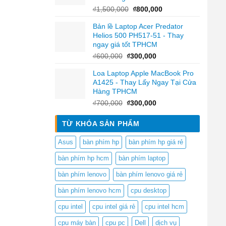
Giá
Giá
₫
1,500,000
₫
800,000
gốc
hiện
Bản lề Laptop Acer Predator
là:
tại
Helios 500 PH517-51 - Thay
₫1,500,000.
là:
ngay giá tốt TPHCM
₫800,000.
Giá
Giá
₫
600,000
₫
300,000
gốc
hiện
Loa Laptop Apple MacBook Pro
là:
tại
A1425 - Thay Lấy Ngay Tại Cửa
₫600,000.
là:
Hàng TPHCM
₫300,000.
Giá
Giá
₫
700,000
₫
300,000
gốc
hiện
là:
tại
TỪ KHÓA SẢN PHẨM
₫700,000.
là:
₫300,000.
Asus
bàn phím hp
bàn phím hp giá rẻ
bàn phím hp hcm
bàn phím laptop
bàn phím lenovo
bàn phím lenovo giá rẻ
bàn phím lenovo hcm
cpu desktop
cpu intel
cpu intel giá rẻ
cpu intel hcm
cpu máy bàn
cpu pc
Dell
dịch vụ