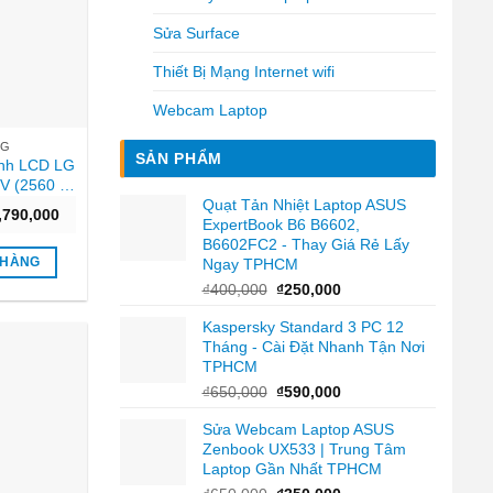
Sửa Surface
Thiết Bị Mạng Internet wifi
Webcam Laptop
LG
SẢN PHẨM
ình LCD LG
V (2560 x
Hz/1
Quạt Tản Nhiệt Laptop ASUS
Giá
,790,000
) Hcm
ExpertBook B6 B6602,
hiện
B6602FC2 - Thay Giá Rẻ Lấy
tại
,990,000.
là:
 HÀNG
Ngay TPHCM
₫12,790,000.
Giá
Giá
₫
400,000
₫
250,000
gốc
hiện
Kaspersky Standard 3 PC 12
là:
tại
Tháng - Cài Đặt Nhanh Tận Nơi
₫400,000.
là:
TPHCM
₫250,000.
Giá
Giá
₫
650,000
₫
590,000
gốc
hiện
Sửa Webcam Laptop ASUS
là:
tại
Zenbook UX533 | Trung Tâm
₫650,000.
là:
Laptop Gần Nhất TPHCM
₫590,000.
Giá
Giá