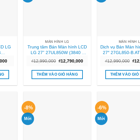
MÀN HÌNH LG
MÀN HÌNH 
CD LG
Trung tâm Bán Màn hình LCD
Dịch vụ Bán Màn h
B
LG 27” 27UL850W (3840 x
27″ 27GL850-B.AT
/5ms)
2160/IPS/60Hz/5ms/Trắng)
1440/IPS/144
Giá
Giá
Giá
Giá
,000
₫
12,990,000
₫
12,790,000
₫
12,990,000
₫
12
Tphcm
ms/FreeSync
hiện
gốc
hiện
gốc
tại
là:
tại
là:
000.
là:
₫12,990,000.
là:
₫12
NG
THÊM VÀO GIỎ HÀNG
THÊM VÀO GIỎ
₫3,190,000.
₫12,790,000.
-8%
-6%
Mới
Mới