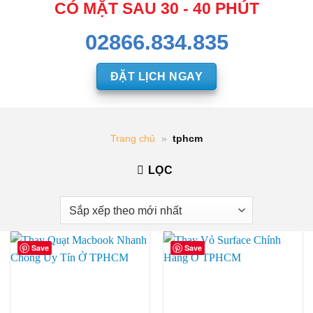
CÓ MẶT SAU 30 - 40 PHÚT
02866.834.835
ĐẶT LỊCH NGAY
Trang chủ
»
tphcm
LỌC
Save
Save