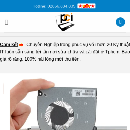
Chuyển
Hotline: 02866.834.835
đến
nội
dung
Cam kết
Chuyên Nghiệp trong phục vụ với hơn 20 Kỹ thuậ
IT luôn sẵn sàng tới tận nơi sửa chữa và cài đặt ở Tphcm. Báo
giá rõ ràng. 100% hài lòng mới thu tiền.