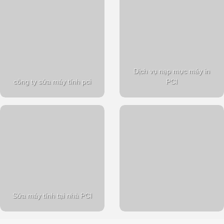
Dịch vụ nạp mực máy in
công ty sửa máy tính pci
PCI
Sửa máy tính tại nhà PCI