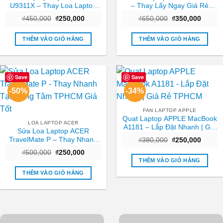
U9311X – Thay Loa Laptop
– Thay Lấy Ngay Giá Rẻ
TPHCM | Lấy Ngay Giá Rẻ
TPHCM
Giá
Giá
Giá
Giá
₫
450,000
₫
250,000
₫
650,000
₫
350,000
gốc
hiện
gốc
hiện
là:
tại
là:
tại
₫450,000.
là:
₫650,000.
là:
THÊM VÀO GIỎ HÀNG
THÊM VÀO GIỎ HÀNG
₫250,000.
₫350,0
Save
Save
-50%
-34%
FAN LAPTOP APPLE
Quạt Laptop APPLE MacBook
LOA LAPTOP ACER
A1181 – Lắp Đặt Nhanh | Giá
Sửa Loa Laptop ACER
Rẻ TPHCM
TravelMate P – Thay Nhanh
Giá
Giá
₫
380,000
₫
250,000
gốc
hiện
Tại Trung Tâm TPHCM Giá
Giá
Giá
₫
500,000
₫
250,000
là:
tại
Tốt
gốc
hiện
₫380,000.
là:
THÊM VÀO GIỎ HÀNG
là:
tại
₫250,0
₫500,000.
là:
THÊM VÀO GIỎ HÀNG
₫250,000.