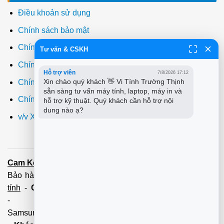
Điều khoản sử dụng
Chính sách bảo mật
Chính sách thanh toán
Tư vấn & CSKH
Chính sách giao hàng
Hỗ trợ viên
7/8/2026 17:12
Xin chào quý khách 👋 Vi Tính Trường Thịnh 
Chính sách đổi trả
sẵn sàng tư vấn máy tính, laptop, máy in và 
Chính sách bảo hành
hỗ trợ kỹ thuật. Quý khách cần hỗ trợ nội 
dung nào ạ?
v/v Xuất hóa đơn đỏ VAT
Cam Kết:
Dịch vụ
sửa máy tính
tới tận nơi trong 60 Phút -
Bảo hành tận tâm - Xuất hóa đơn đỏ đầy đủ
Cài đặt máy
tính
-
Cài Win Tận Nơi
(Win7,8,10) 100 - 200,000 vnđ
-
Nạp Mực in
(HP,Canon,
Samsung,Brother,Xeroc,Panasonic): 100 - 180,000 vnđ