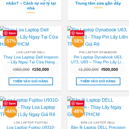
nhân? – Cách tự xử lý tại
Trung tâm sửa gần đây
nhà
Save
Save
-57%
-58%
LOA LAPTOP DELL
PIN LAPTOP DYNABOOK
Thay Loa Laptop Dell Inspiron
Pin Laptop Dynabook U63,
– Lấy Ngay Tại Cửa Hàng
U73, U83 – Thay Pin Lấy Liền
TPHCM
TPHCM Giá Rẻ
Giá
Giá
Giá
Giá
₫
350,000
₫
150,000
₫
1,200,000
₫
500,000
gốc
hiện
gốc
hiện
là:
tại
là:
tại
₫350,000.
là:
₫1,200,000.
là:
THÊM VÀO GIỎ HÀNG
THÊM VÀO GIỎ HÀNG
₫150,000.
₫500,
Save
Save
-44%
-46%
LOA LAPTOP FUJITSU
BAN LE LAPTOP DELL
Loa Laptop Fujitsu U9310-
Bản lề Laptop DELL Precision