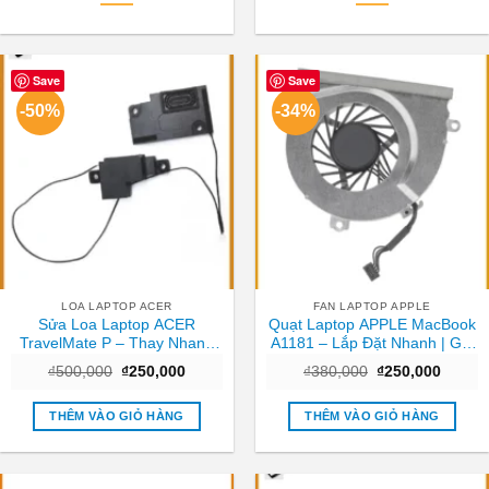
Save
Save
-50%
-34%
LOA LAPTOP ACER
FAN LAPTOP APPLE
Sửa Loa Laptop ACER
Quạt Laptop APPLE MacBook
TravelMate P – Thay Nhanh
A1181 – Lắp Đặt Nhanh | Giá
Tại Trung Tâm TPHCM Giá
Rẻ TPHCM
Giá
Giá
Giá
Giá
₫
500,000
₫
250,000
₫
380,000
₫
250,000
Tốt
gốc
hiện
gốc
hiện
là:
tại
là:
tại
₫500,000.
là:
₫380,000.
là:
THÊM VÀO GIỎ HÀNG
THÊM VÀO GIỎ HÀNG
₫250,000.
₫250,0