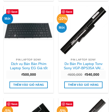
Save
Save
-10%
Mới
Mới
PIN LAPTOP SONY
PIN LAPTOP SONY
Dịch vụ Bán Bàn Phím
Dv Bán Pin Laptop Tonv
Laptop Sony EG Giá tốt
Sony VGP-BPS35A VAIO
14E 15E Hcm
Giá
Giá
₫
500,000
₫
600,000
₫
540,000
gốc
hiện
là:
tại
₫600,000.
là:
THÊM VÀO GIỎ HÀNG
THÊM VÀO GIỎ HÀNG
₫540,00
Save
Save
-5%
-5%