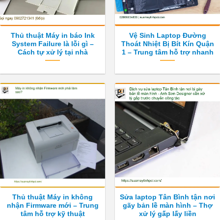
Thủ thuật Máy in báo Ink
Vệ Sinh Laptop Đường
System Failure là lỗi gì –
Thoát Nhiệt Bị Bít Kín Quận
Cách tự xử lý tại nhà
1 – Trung tâm hỗ trợ nhanh
Thủ thuật Máy in không
Sửa laptop Tân Bình tận nơi
nhận Firmware mới – Trung
gãy bản lề màn hình – Thợ
tâm hỗ trợ kỹ thuật
xử lý gấp lấy liền