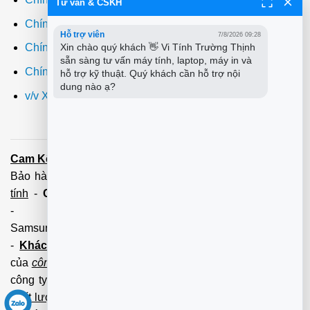
Tư vấn & CSKH
Chính sách giao hàng
Hỗ trợ viên
7/8/2026 09:28
Xin chào quý khách 👋 Vi Tính Trường Thịnh 
Chính sách đổi trả
sẵn sàng tư vấn máy tính, laptop, máy in và 
Chính sách bảo hành
hỗ trợ kỹ thuật. Quý khách cần hỗ trợ nội 
dung nào ạ?
v/v Xuất hóa đơn đỏ VAT
Cam Kết:
Dịch vụ
sửa máy tính
tới tận nơi trong 60 Phút -
Bảo hành tận tâm - Xuất hóa đơn đỏ đầy đủ
Cài đặt máy
tính
-
Cài Win Tận Nơi
(Win7,8,10) 100 - 200,000 vnđ
-
Nạp Mực in
(HP,Canon,
Samsung,Brother,Xeroc,Panasonic): 100 - 180,000 vnđ
-
Khách hàng lưu ý:
Các số điện thoại trên mới làm
của
công ty PCI.
Mọi giao dịch vui lòng liên hệ về tổng đài
công ty không liên hệ và làm việc với cá nhân đảm bảo
chất lượng dịch vụ
và
bảo hành
nhanh uy tín.
Mọi Trường