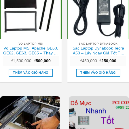
VỎ LAPTOP MSI
SAC LAPTOP DYNABOOK
Vỏ Laptop MSI Apache GE60,
Sạc Laptop Dynabook Tecra
GE62, GE63, GE65 – Thay Vỏ
A50 – Lấy Ngay Giá Tốt Tại
Lấy Liền, Giá Rẻ TPHCM
Cửa Hàng TPHCM
Giá
Giá
Giá
Giá
₫
1,500,000
₫
500,000
₫
450,000
₫
250,000
gốc
hiện
gốc
hiện
là:
tại
là:
tại
₫1,500,000.
là:
₫450,000.
là:
THÊM VÀO GIỎ HÀNG
THÊM VÀO GIỎ HÀNG
₫500,000.
₫250,0