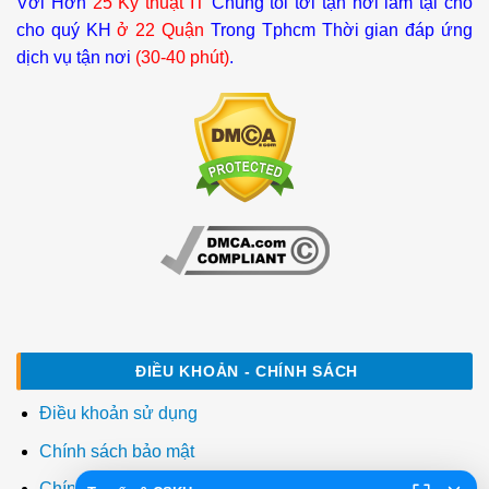
Với Hơn
25 Kỹ thuật IT
Chúng tôi tới tận nơi làm tại chỗ
cho quý KH
ở 22 Quận
Trong Tphcm Thời gian đáp ứng
dịch vụ tận nơi
(30-40 phút)
.
ĐIỀU KHOẢN - CHÍNH SÁCH
Điều khoản sử dụng
Chính sách bảo mật
Chính sách thanh toán