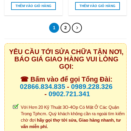
THÊM VÀO GIỎ HÀNG
THÊM VÀO GIỎ HÀNG
1
2
YÊU CẦU TỚI SỬA CHỮA TẬN NƠI,
BÁO GIÁ GIAO HÀNG VUI LÒNG
GỌI:
☎ Bấm vào để gọi Tổng Đài:
02866.834.835
-
0989.228.326
-
0902.721.341
Với Hơn 20 Kỹ Thuật 3O-4Op Có Mặt Ở Các Quận
Trong Tphcm. Quý khách không cần ra ngoài tìm kiếm
chờ đợi
hãy gọi thợ tới sửa, Giao hàng nhanh, tư
vấn miễn phí.