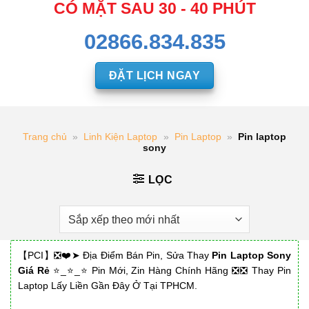
CÓ MẶT SAU 30 - 40 PHÚT
02866.834.835
ĐẶT LỊCH NGAY
Trang chủ
»
Linh Kiện Laptop
»
Pin Laptop
»
Pin laptop
sony
LỌC
【PCI】❎❤️➤ Địa Điểm Bán Pin, Sửa Thay
Pin Laptop Sony
Giá Rẻ
⭐_⭐_⭐ Pin Mới, Zin Hàng Chính Hãng ❎❎ Thay Pin
Laptop Lấy Liền Gần Đây Ở Tại TPHCM.