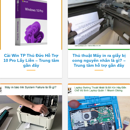
Cài Win TP Thủ Đức Hỗ Trợ
Thủ thuật Máy in ra giấy bị
10 Pro Lấy Liền – Trung tâm
cong nguyên nhân là gì? –
gần đây
Trung tâm hỗ trợ gần đây