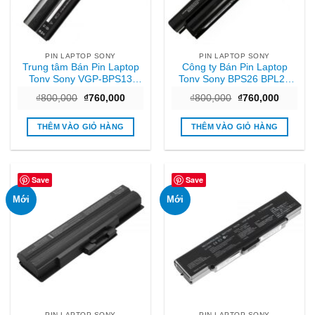
PIN LAPTOP SONY
PIN LAPTOP SONY
Trung tâm Bán Pin Laptop
Công ty Bán Pin Laptop
Tonv Sony VGP-BPS13
Tonv Sony BPS26 BPL26
BPS21 Vaio CW FW SVE11
Vaio VPC EH VPC CA
Giá
Giá
Giá
Giá
₫
800,000
₫
760,000
₫
800,000
₫
760,000
Giá tốt
Tphcm
gốc
hiện
gốc
hiện
là:
tại
là:
tại
₫800,000.
là:
₫800,000.
là:
THÊM VÀO GIỎ HÀNG
THÊM VÀO GIỎ HÀNG
₫760,000.
₫760,00
Save
Save
Mới
Mới
PIN LAPTOP SONY
PIN LAPTOP SONY