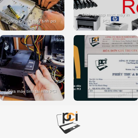
Dịch vụ nạp mực máy in
công ty sửa máy tính pci
PCI
Sửa máy tính tại nhà PCI