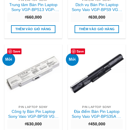
Trung tâm Bán Pin Laptop
Dịch vụ Bán Pin Laptop
Sony VGP-BPS13 VGP-
Sony Vaio VGP-BPS9 VGP-
BPS21 VGP-BPL13 Chất
BPS9A (Đen) Chất lượng
₫
660,000
₫
630,000
lượng
THÊM VÀO GIỎ HÀNG
THÊM VÀO GIỎ HÀNG
Save
Save
Mới
Mới
PIN LAPTOP SONY
PIN LAPTOP SONY
Công ty Bán Pin Laptop
Địa điểm Bán Pin Laptop
Sony Vaio VGP-BPS9 VGP-
Sony Vaio VGP-BPS35A Fit
BPS9A (Trắng) Chất lượng
14E 15E Giá rẻ
₫
630,000
₫
450,000