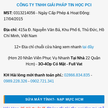
CÔNG TY TNHH GIẢI PHÁP TIN HỌC PCI
MST:
0313214056 - Ngày Cấp Phép & Hoạt Động:
17/04/2015
Địa chỉ:
415a Đ. Nguyễn Văn Bá, Khu Phố 6, Thủ Đức, Hồ
Chí Minh, Việt Nam
12+ Địa chỉ chuỗi cửa hàng xem nhanh
tại đây
(Hơn 20 Nhân Viên Phục Vụ Nhanh
Tại Nhà
22 Quận
Hcm) -
3O-4Op Có Mặt - Full Vat
KH Hài lòng mới thanh toán phí.:
02866.834.835
-
0989.228.326
-
0902.721.341
SỬA MÁY TÍNH?- NẠP MỰC HCM