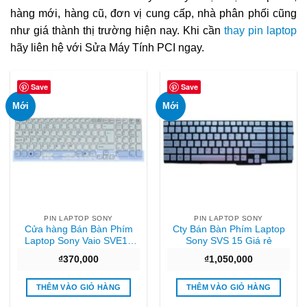
hàng mới, hàng cũ, đơn vị cung cấp, nhà phân phối cũng
như giá thành thị trường hiện nay. Khi cần
thay pin laptop
hãy liên hệ với Sửa Máy Tính PCI ngay.
Save
Save
Mới
Mới
PIN LAPTOP SONY
PIN LAPTOP SONY
Cửa hàng Bán Bàn Phím
Cty Bán Bàn Phím Laptop
Laptop Sony Vaio SVE15
Sony SVS 15 Giá rẻ
SVE 15 (Màu Trắng) Giá rẻ
₫
370,000
₫
1,050,000
THÊM VÀO GIỎ HÀNG
THÊM VÀO GIỎ HÀNG