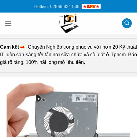
Chuyển
Hotline: 02866.834.835
đến
nội
dung
Cam kết
Chuyên Nghiệp trong phục vụ với hơn 20 Kỹ thuậ
IT luôn sẵn sàng tới tận nơi sửa chữa và cài đặt ở Tphcm. Báo
giá rõ ràng. 100% hài lòng mới thu tiền.