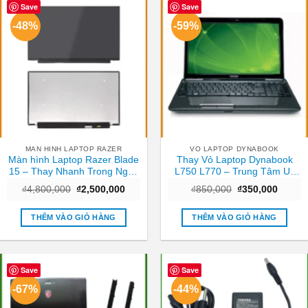
Save
Save
-48%
-59%
MAN HINH LAPTOP RAZER
VO LAPTOP DYNABOOK
Màn hình Laptop Razer Blade
Thay Vỏ Laptop Dynabook
15 – Thay Nhanh Trong Ngày
L750 L770 – Trung Tâm Uy
TPHCM
Tín Gần Nhất TPHCM
Giá
Giá
Giá
Giá
₫
4,800,000
₫
2,500,000
₫
850,000
₫
350,000
gốc
hiện
gốc
hiện
là:
tại
là:
tại
₫4,800,000.
là:
₫850,000.
là:
THÊM VÀO GIỎ HÀNG
THÊM VÀO GIỎ HÀNG
₫2,500,000.
₫350,0
Save
Save
-67%
-44%