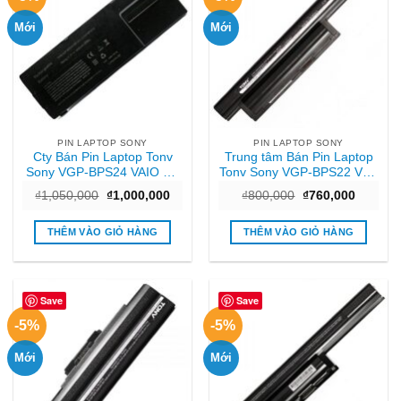
Mới
Mới
PIN LAPTOP SONY
PIN LAPTOP SONY
Cty Bán Pin Laptop Tonv
Trung tâm Bán Pin Laptop
Sony VGP-BPS24 VAIO SA
Tonv Sony VGP-BPS22 Vaio
SB SC SD SE Giá rẻ
VPCEA VPCEB VPCEE
Giá
Giá
Giá
Giá
₫
1,050,000
₫
1,000,000
₫
800,000
₫
760,000
Chất lượng
gốc
hiện
gốc
hiện
là:
tại
là:
tại
₫1,050,000.
là:
₫800,000.
là:
THÊM VÀO GIỎ HÀNG
THÊM VÀO GIỎ HÀNG
₫1,000,000.
₫760,00
Save
Save
-5%
-5%
Mới
Mới