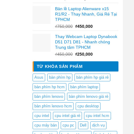
gốc
hiện
Bản lề Laptop Alienware x15
là:
tại
R1/R2 - Thay Nhanh, Giá Rẻ Tại
₫450,000.
là:
TPHCM
₫250,000.
Giá
Giá
₫
750,000
₫
450,000
gốc
hiện
Thay Webcam Laptop Dynabook
là:
tại
D51 D71 D81 - Nhanh chóng
₫750,000.
là:
Trung tâm TPHCM
₫450,000.
Giá
Giá
₫
450,000
₫
250,000
gốc
hiện
là:
tại
TỪ KHÓA SẢN PHẨM
₫450,000.
là:
₫250,000.
Asus
bàn phím hp
bàn phím hp giá rẻ
bàn phím hp hcm
bàn phím laptop
bàn phím lenovo
bàn phím lenovo giá rẻ
bàn phím lenovo hcm
cpu desktop
cpu intel
cpu intel giá rẻ
cpu intel hcm
cpu máy bàn
cpu pc
Dell
dịch vụ