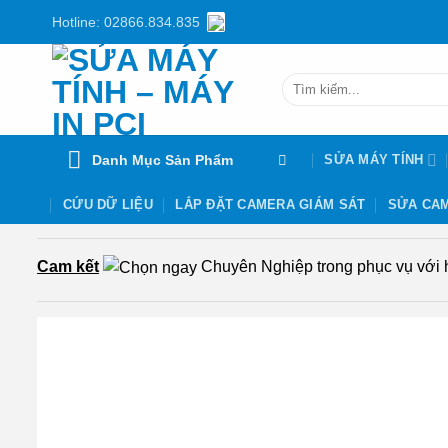
Chuyển
Hotline: 02866.834.835
đến
nội
Tìm
dung
kiếm:
Danh Mục Sản Phẩm
SỬA MÁY TÍNH
CỨU DỮ LIỆU
LẮP ĐẶT CAMERA GIÁM SÁT
SỬA CAM
Cam kết
Chuyên Nghiệp trong phục vụ với hơ