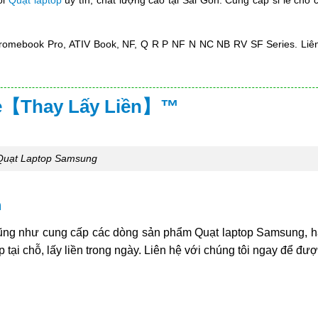
romebook Pro, ATIV Book, NF, Q R P NF N NC NB RV SF Series. Liê
Rẻ【Thay Lấy Liền】™
Quạt Laptop Samsung
n
cũng như cung cấp các dòng sản phẩm Quạt laptop Samsung, 
p tại chỗ, lấy liền trong ngày. Liên hệ với chúng tôi ngay để đư