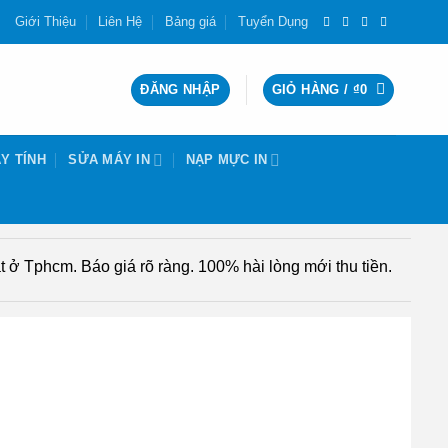
Giới Thiệu
Liên Hệ
Bảng giá
Tuyển Dụng
ĐĂNG NHẬP
GIỎ HÀNG /
₫
0
Y TÍNH
SỬA MÁY IN
NẠP MỰC IN
 ở Tphcm. Báo giá rõ ràng. 100% hài lòng mới thu tiền.