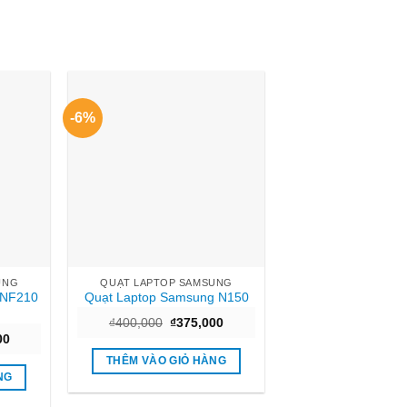
-6%
UNG
QUẠT LAPTOP SAMSUNG
 NF210
Quạt Laptop Samsung N150
Giá
Giá
₫
400,000
₫
375,000
gốc
hiện
Giá
00
là:
tại
hiện
₫400,000.
là:
THÊM VÀO GIỎ HÀNG
tại
₫375,000.
0.
là:
NG
₫260,000.