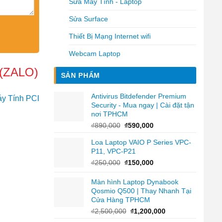
Sửa Máy Tính - Laptop
Sửa Surface
Thiết Bị Mạng Internet wifi
Webcam Laptop
(ZALO)
SẢN PHẨM
Antivirus Bitdefender Premium
y Tính PCI
Security - Mua ngay | Cài đặt tận
nơi TPHCM
Giá
Giá
₫
890,000
₫
590,000
gốc
hiện
Loa Laptop VAIO P Series VPC-
là:
tại
P11, VPC-P21
₫890,000.
là:
₫590,000.
Giá
Giá
₫
250,000
₫
150,000
gốc
hiện
là:
tại
Màn hình Laptop Dynabook
₫250,000.
là:
Qosmio Q500 | Thay Nhanh Tại
₫150,000.
Cửa Hàng TPHCM
Giá
Giá
₫
2,500,000
₫
1,200,000
gốc
hiện