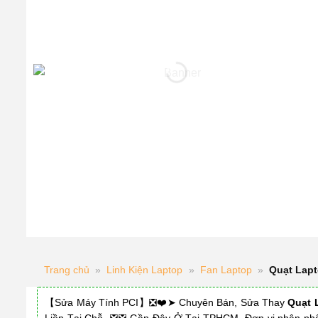
Trang chủ
»
Linh Kiện Laptop
»
Fan Laptop
»
Quạt Lap
【Sửa Máy Tính PCI】❎❤️➤ Chuyên Bán, Sửa Thay
Quạt 
Liền Tại Chỗ ❎❎ Gần Đây Ở Tại TPHCM. Đơn vị phân ph