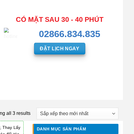
CÓ MẶT SAU 30 - 40 PHÚT
02866.834.835
ĐẶT LỊCH NGAY
g all 3 results
, Thay Lấy
DANH MỤC SẢN PHẨM
ác đối tác,