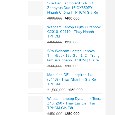
Sửa Fan Laptop ASUS ROG
là:
tại
Zephyrus Duo 16 GX650PY -
₫2,500,000.
là:
Nhanh Chóng | TPHCM Giá Rẻ
₫1,200,000.
Giá
Giá
₫
800,000
₫
400,000
gốc
hiện
Webcam Laptop Fujitsu Lifebook
là:
tại
C2010, C2110 - Thay Nhanh
₫800,000.
là:
TPHCM
₫400,000.
Giá
Giá
₫
450,000
₫
250,000
gốc
hiện
Sửa Webcam Laptop Lenovo
là:
tại
ThinkBook 15p Gen 1, 2 - Trung
₫450,000.
là:
tâm sửa nhanh TPHCM | Giá rẻ
₫250,000.
Giá
Giá
₫
500,000
₫
200,000
gốc
hiện
Màn hình DELL Inspiron 14
là:
tại
(5448) - Thay Nhanh - Giá Rẻ
₫500,000.
là:
TPHCM
₫200,000.
Giá
Giá
₫
1,500,000
₫
950,000
gốc
hiện
Webcam Laptop Dynabook Tecra
là:
tại
Z40, Z50 - Thay Lấy Liền Tại
₫1,500,000.
là:
TPHCM Giá Tốt
₫950,000.
Giá
Giá
₫
450,000
₫
250,000