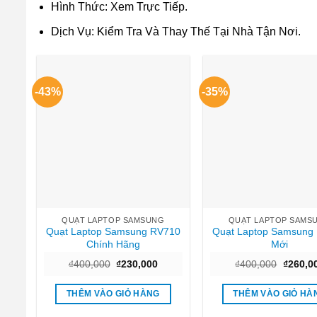
Hình Thức: Xem Trực Tiếp.
Dịch Vụ: Kiểm Tra Và Thay Thế Tại Nhà Tận Nơi.
-43%
-35%
QUẠT LAPTOP SAMSUNG
QUẠT LAPTOP SAMS
Quạt Laptop Samsung RV710
Quạt Laptop Samsung
Chính Hãng
Mới
Giá
Giá
Giá
₫
400,000
₫
230,000
₫
400,000
₫
260,0
gốc
hiện
gốc
là:
tại
là:
₫400,000.
là:
₫400,00
THÊM VÀO GIỎ HÀNG
THÊM VÀO GIỎ HÀ
₫230,000.