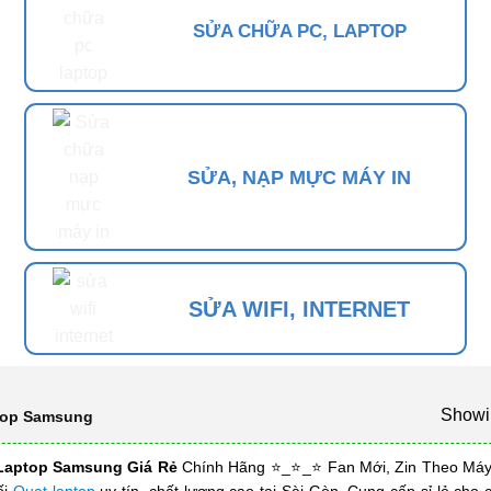
SỬA CHỮA PC, LAPTOP
SỬA, NẠP MỰC MÁY IN
SỬA WIFI, INTERNET
Showin
top Samsung
Laptop Samsung Giá Rẻ
Chính Hãng ⭐_⭐_⭐ Fan Mới, Zin Theo Máy
ối
Quạt laptop
uy tín, chất lượng cao tại Sài Gòn. Cung cấp sỉ lẻ cho c