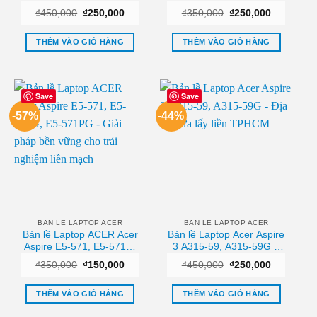
Đơn vị sửa lấy ngay
Giá
Giá
Giá
Giá
₫
450,000
₫
250,000
₫
350,000
₫
250,000
TPHCM
gốc
hiện
gốc
hiện
là:
tại
là:
tại
₫450,000.
là:
₫350,000.
là:
THÊM VÀO GIỎ HÀNG
THÊM VÀO GIỎ HÀNG
₫250,000.
₫250,000.
Save
Save
-57%
-44%
BẢN LỀ LAPTOP ACER
BẢN LỀ LAPTOP ACER
Bản lề Laptop ACER Acer
Bản lề Laptop Acer Aspire
Aspire E5-571, E5-571G,
3 A315-59, A315-59G –
E5-571PG – Giải pháp
Địa chỉ sửa lấy liền
Giá
Giá
Giá
Giá
₫
350,000
₫
150,000
₫
450,000
₫
250,000
bền vững cho trải nghiệm
TPHCM
gốc
hiện
gốc
hiện
liền mạch
là:
tại
là:
tại
₫350,000.
là:
₫450,000.
là:
THÊM VÀO GIỎ HÀNG
THÊM VÀO GIỎ HÀNG
₫150,000.
₫250,000.