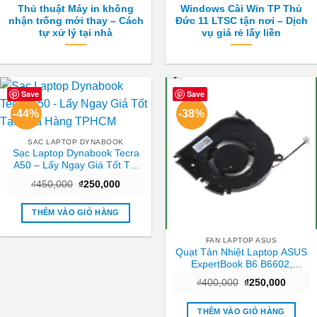
Thủ thuật Máy in không
Windows Cài Win TP Thủ
nhận trống mới thay – Cách
Đức 11 LTSC tận nơi – Dịch
tự xử lý tại nhà
vụ giá rẻ lấy liền
Save
Save
-44%
-38%
SAC LAPTOP DYNABOOK
Sạc Laptop Dynabook Tecra
A50 – Lấy Ngay Giá Tốt Tại
Cửa Hàng TPHCM
Giá
Giá
₫
450,000
₫
250,000
gốc
hiện
là:
tại
₫450,000.
là:
THÊM VÀO GIỎ HÀNG
₫250,000.
FAN LAPTOP ASUS
Quạt Tản Nhiệt Laptop ASUS
ExpertBook B6 B6602,
B6602FC2 – Thay Giá Rẻ Lấy
Giá
Giá
₫
400,000
₫
250,000
Ngay TPHCM
gốc
hiện
là:
tại
₫400,000.
là:
THÊM VÀO GIỎ HÀNG