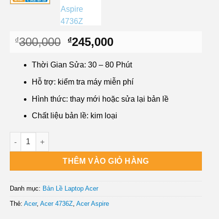
Giá
Giá
300,000
245,000
₫
₫
gốc
hiện
là:
tại
Thời Gian Sửa: 30 – 80 Phút
₫300,000.
là:
Hỗ trợ: kiểm tra máy miễn phí
₫245,000.
Hình thức: thay mới hoặc sửa lại bản lề
Chất liệu bản lề: kim loại
Bản Lề Laptop Acer Aspire 4736Z số lượng
THÊM VÀO GIỎ HÀNG
Danh mục:
Bản Lề Laptop Acer
Thẻ:
Acer
,
Acer 4736Z
,
Acer Aspire