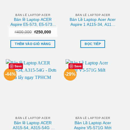
BẢN LỀ LAPTOP ACER
BẢN LỀ LAPTOP ACER
Bản lề Laptop ACER
Bản Lề Laptop Acer Acer
Aspire E5-573, E5-573G
Aspire 1 A115-34, A115-
Chính Hãng, Thay Nhanh
34g, A115-35 Chính Hãng
Giá
Giá
₫
400,000
₫
250,000
Tại Nhà
– Thay Thế Lấy Liền
gốc
hiện
Tphcm
là:
tại
₫400,000.
là:
THÊM VÀO GIỎ HÀNG
ĐỌC TIẾP
₫250,000.
Save
Save
-44%
-29%
BẢN LỀ LAPTOP ACER
BẢN LỀ LAPTOP ACER
Bản lề Laptop ACER
Bản Lề Laptop Acer
A315-54, A315-54G –
Aspire V5-571G Mới