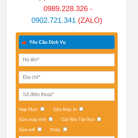
0989.228.326
-
0902.721.341
(ZALO)
Yêu Cầu Dịch Vụ
Nạp Mực
Sửa Máy In
Sửa máy tính
Cài Win Tận Nơi
Sửa wifi
Khác