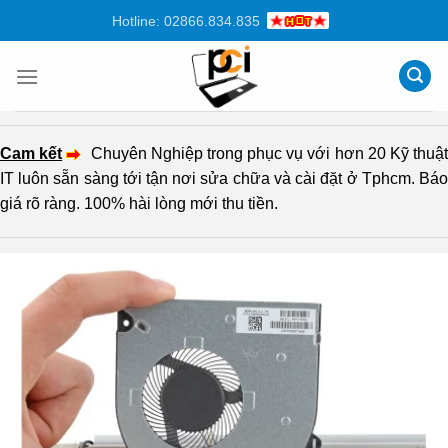
Chuyển
Hotline: 02866.834.835
đến
nội
dung
Cam kết
Chuyên Nghiệp trong phục vụ với hơn 20 Kỹ thuậ
IT luôn sẵn sàng tới tận nơi sửa chữa và cài đặt ở Tphcm. Báo
giá rõ ràng. 100% hài lòng mới thu tiền.