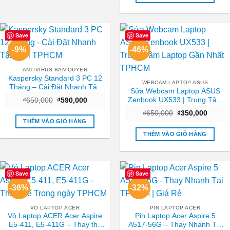
₫250,0
Save
Save
-9%
-46%
ANTIVIRUS BẢN QUYỀN
Kaspersky Standard 3 PC 12
WEBCAM LAPTOP ASUS
Tháng – Cài Đặt Nhanh Tận
Sửa Webcam Laptop ASUS
Nơi TPHCM
Zenbook UX533 | Trung Tâm
Giá
Giá
₫
650,000
₫
590,000
gốc
hiện
Laptop Gần Nhất TPHCM
Giá
Giá
là:
tại
₫
650,000
₫
350,000
gốc
hiện
₫650,000.
là:
THÊM VÀO GIỎ HÀNG
là:
tại
₫590,000.
₫650,000.
là:
THÊM VÀO GIỎ HÀNG
₫350,0
Save
Save
-36%
-32%
VỎ LAPTOP ACER
PIN LAPTOP ACER
Vỏ Laptop ACER Acer Aspire
Pin Laptop Acer Aspire 5
E5-411, E5-411G – Thay thế
A517-56G – Thay Nhanh Tại