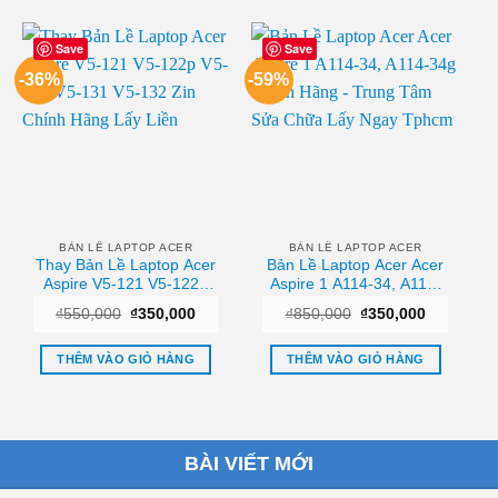
Save
Save
-36%
-59%
BẢN LỀ LAPTOP ACER
BẢN LỀ LAPTOP ACER
Thay Bản Lề Laptop Acer
Bản Lề Laptop Acer Acer
Aspire V5-121 V5-122p
Aspire 1 A114-34, A114-
V5-123 V5-131 V5-132
34g Chính Hãng – Trung
Giá
Giá
Giá
Giá
₫
550,000
₫
350,000
₫
850,000
₫
350,000
Zin Chính Hãng Lấy Liền
Tâm Sửa Chữa Lấy Ngay
gốc
hiện
gốc
hiện
Tphcm
là:
tại
là:
tại
₫550,000.
là:
₫850,000.
là:
THÊM VÀO GIỎ HÀNG
THÊM VÀO GIỎ HÀNG
₫350,000.
₫350,000.
BÀI VIẾT MỚI