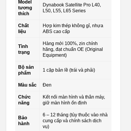
Model
Dynabook Satellite Pro L40,
tương
L50, L55, L65 Series
thích
Chất
Hợp kim thép không gỉ, nhựa
liệu
ABS cao cấp
Hàng mới 100%, zin chính
Tình
hãng, đạt chuẩn OE (Original
trạng
Equipment)
Bộ sản
1 cặp bản lề (trái và phải)
phẩm
Màu sắc
Đen
Chức
Kết nối màn hình và thân máy,
năng
giữ màn hình ổn định
6 – 12 tháng (tùy thuộc vào nhà
Bảo
cung cấp và chính sách dịch
hành
vụ)