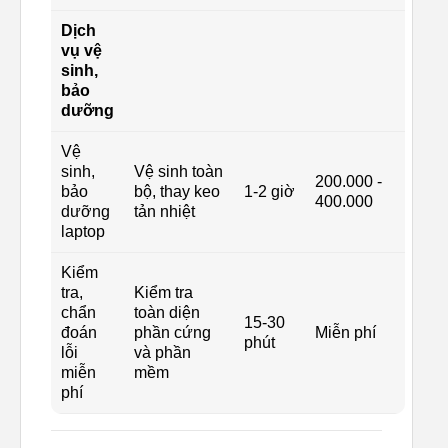
Dịch
vụ vệ
sinh,
bảo
dưỡng
Vệ
sinh,
Vệ sinh toàn
200.000 -
bảo
bộ, thay keo
1-2 giờ
400.000
dưỡng
tản nhiệt
laptop
Kiểm
tra,
Kiểm tra
chẩn
toàn diện
15-30
đoán
phần cứng
Miễn phí
phút
lỗi
và phần
miễn
mềm
phí