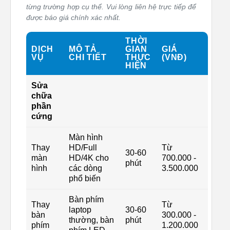
từng trường hợp cụ thể. Vui lòng liên hệ trực tiếp để
được báo giá chính xác nhất.
THỜI
DỊCH
MÔ TẢ
GIAN
GIÁ
VỤ
CHI TIẾT
THỰC
(VNĐ)
HIỆN
Sửa
chữa
phần
cứng
Màn hình
Thay
HD/Full
Từ
30-60
màn
HD/4K cho
700.000 -
phút
hình
các dòng
3.500.000
phổ biến
Bàn phím
Thay
Từ
laptop
30-60
bàn
300.000 -
thường, bàn
phút
phím
1.200.000