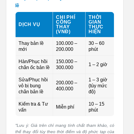
lề
CHI PHÍ
THỜI
CÔNG
GIAN
DỊCH VỤ
THAY
THỰC
(VNĐ)
HIỆN
Thay bản lề
100.000 –
30 – 60
mới
200.000
phút
Hàn/Phục hồi
150.000 –
1 – 2 giờ
chân ốc bản lề
300.000
Sửa/Phục hồi
1 – 3 giờ
200.000 –
vỏ bị bung
(tùy mức
400.000
chân bản lề
độ)
Kiểm tra & Tư
10 – 15
Miễn phí
vấn
phút
*Lưu ý: Giá trên chỉ mang tính chất tham khảo, có
thể thay đổi tùy theo thời điểm và độ phức tạp của