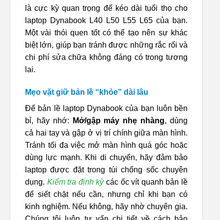
là cực kỳ quan trọng để kéo dài tuổi thọ cho
laptop Dynabook L40 L50 L55 L65 của bạn.
Một vài thói quen tốt có thể tạo nên sự khác
biệt lớn, giúp bạn tránh được những rắc rối và
chi phí sửa chữa không đáng có trong tương
lai.
Mẹo vặt giữ bản lề “khỏe” dài lâu
Để bản lề laptop Dynabook của bạn luôn bền
bỉ, hãy nhớ:
Mở/gập máy nhẹ nhàng
, dùng
cả hai tay và gập ở vị trí chính giữa màn hình.
Tránh tối đa việc mở màn hình quá góc hoặc
dùng lực mạnh. Khi di chuyển, hãy đảm bảo
laptop được đặt trong túi chống sốc chuyên
dụng.
Kiểm tra định kỳ
các ốc vít quanh bản lề
để siết chặt nếu cần, nhưng chỉ khi bạn có
kinh nghiệm. Nếu không, hãy nhờ chuyên gia.
Chúng tôi luôn tư vấn chi tiết về cách bảo