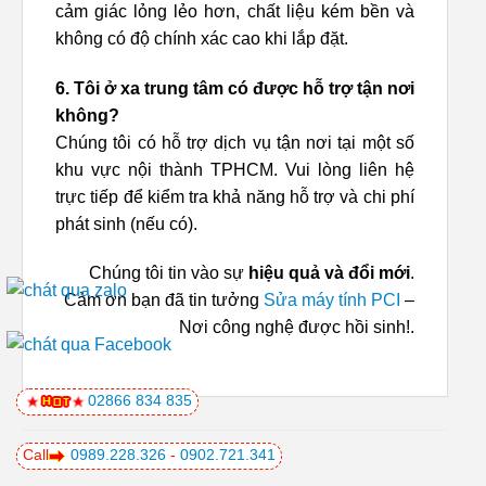
cảm giác lỏng lẻo hơn, chất liệu kém bền và
không có độ chính xác cao khi lắp đặt.
6. Tôi ở xa trung tâm có được hỗ trợ tận nơi
không?
Chúng tôi có hỗ trợ dịch vụ tận nơi tại một số
khu vực nội thành TPHCM. Vui lòng liên hệ
trực tiếp để kiểm tra khả năng hỗ trợ và chi phí
phát sinh (nếu có).
Chúng tôi tin vào sự
hiệu quả và đổi mới
.
Cảm ơn bạn đã tin tưởng
Sửa máy tính PCI
–
Nơi công nghệ được hồi sinh!.
02866 834 835
Call
0989.228.326
-
0902.721.341
SẢN PHẨM TƯƠNG TỰ