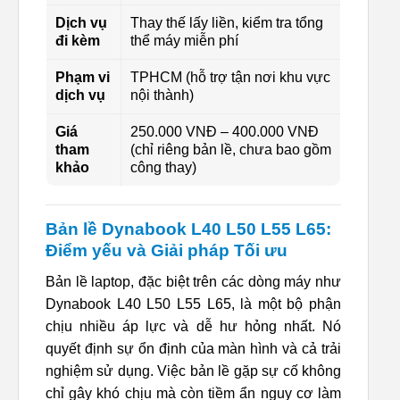
Dịch vụ
Thay thế lấy liền, kiểm tra tổng
đi kèm
thể máy miễn phí
Phạm vi
TPHCM (hỗ trợ tận nơi khu vực
dịch vụ
nội thành)
Giá
250.000 VNĐ – 400.000 VNĐ
tham
(chỉ riêng bản lề, chưa bao gồm
khảo
công thay)
Bản lề Dynabook L40 L50 L55 L65:
Điểm yếu và Giải pháp Tối ưu
Bản lề laptop, đặc biệt trên các dòng máy như
Dynabook L40 L50 L55 L65, là một bộ phận
chịu nhiều áp lực và dễ hư hỏng nhất. Nó
quyết định sự ổn định của màn hình và cả trải
nghiệm sử dụng. Việc bản lề gặp sự cố không
chỉ gây khó chịu mà còn tiềm ẩn nguy cơ làm