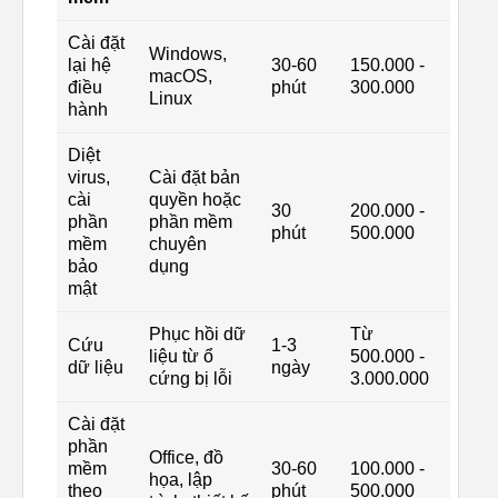
Cài đặt
Windows,
lại hệ
30-60
150.000 -
macOS,
điều
phút
300.000
Linux
hành
Diệt
virus,
Cài đặt bản
cài
quyền hoặc
30
200.000 -
phần
phần mềm
phút
500.000
mềm
chuyên
bảo
dụng
mật
Phục hồi dữ
Từ
Cứu
1-3
liệu từ ổ
500.000 -
dữ liệu
ngày
cứng bị lỗi
3.000.000
Cài đặt
phần
Office, đồ
mềm
30-60
100.000 -
họa, lập
theo
phút
500.000