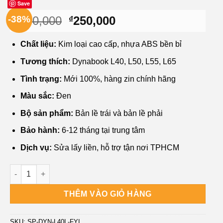
Save
Giá
Giá
-38%
400,000
250,000
₫
₫
gốc
hiện
là:
tại
Chất liệu:
Kim loại cao cấp, nhựa ABS bền bỉ
₫400,000.
là:
Tương thích:
Dynabook L40, L50, L55, L65
₫250,000.
Tình trạng:
Mới 100%, hàng zin chính hãng
Màu sắc:
Đen
Bộ sản phẩm:
Bản lề trái và bản lề phải
Bảo hành:
6-12 tháng tại trung tâm
Dịch vụ:
Sửa lấy liền, hỗ trợ tận nơi TPHCM
Bản lề Laptop Dynabook L40 L50 L55 L65 - Sửa Lấy Liền Tru
THÊM VÀO GIỎ HÀNG
SKU:
SP-DYN-L40L-FYI