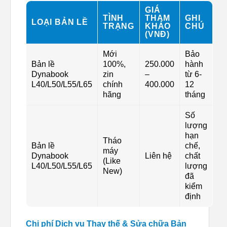
GIÁ
TÌNH
THAM
GHI
LOẠI BẢN LỀ
TRẠNG
KHẢO
CHÚ
(VNĐ)
Mới
Bảo
Bản lề
100%,
250.000
hành
Dynabook
zin
–
từ 6-
L40/L50/L55/L65
chính
400.000
12
hãng
tháng
Số
lượng
hạn
Tháo
Bản lề
chế,
máy
Dynabook
Liên hệ
chất
(Like
L40/L50/L55/L65
lượng
New)
đã
kiểm
định
Chi phí Dịch vụ Thay thế & Sửa chữa Bản