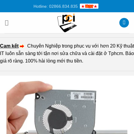
Chuyển
Hotline: 02866.834.835
đến
nội
dung
Cam kết
Chuyên Nghiệp trong phục vụ với hơn 20 Kỹ thuậ
IT luôn sẵn sàng tới tận nơi sửa chữa và cài đặt ở Tphcm. Báo
giá rõ ràng. 100% hài lòng mới thu tiền.