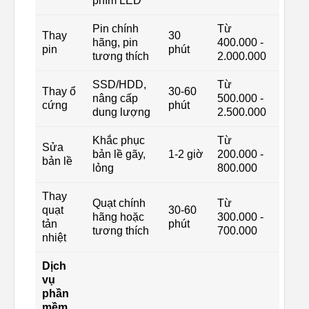
phím LED
Pin chính
Từ
Thay
30
hãng, pin
400.000 -
pin
phút
tương thích
2.000.000
SSD/HDD,
Từ
Thay ổ
30-60
nâng cấp
500.000 -
cứng
phút
dung lượng
2.500.000
Khắc phục
Từ
Sửa
bản lề gãy,
1-2 giờ
200.000 -
bản lề
lỏng
800.000
Thay
Quạt chính
Từ
quạt
30-60
hãng hoặc
300.000 -
tản
phút
tương thích
700.000
nhiệt
Dịch
vụ
phần
mềm