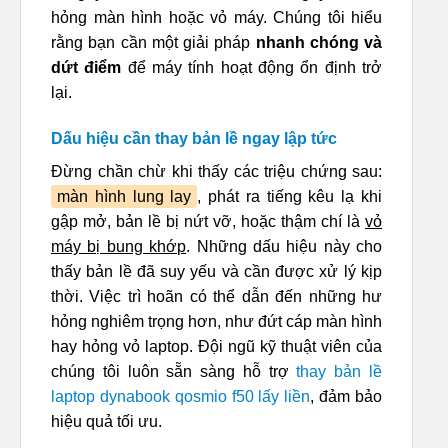
hỏng màn hình hoặc vỏ máy. Chúng tôi hiểu
rằng bạn cần một giải pháp
nhanh chóng và
dứt điểm
để máy tính hoạt động ổn định trở
lại.
Dấu hiệu cần thay bản lề ngay lập tức
Đừng chần chừ khi thấy các triệu chứng sau:
màn hình lung lay
, phát ra tiếng kêu lạ khi
gập mở, bản lề bị nứt vỡ, hoặc thậm chí là
vỏ
máy bị bung khớp
. Những dấu hiệu này cho
thấy bản lề đã suy yếu và cần được xử lý kịp
thời. Việc trì hoãn có thể dẫn đến những hư
hỏng nghiêm trọng hơn, như đứt cáp màn hình
hay hỏng vỏ laptop. Đội ngũ kỹ thuật viên của
chúng tôi luôn sẵn sàng hỗ trợ
thay bản lề
laptop dynabook qosmio f50 lấy liền
, đảm bảo
hiệu quả tối ưu.