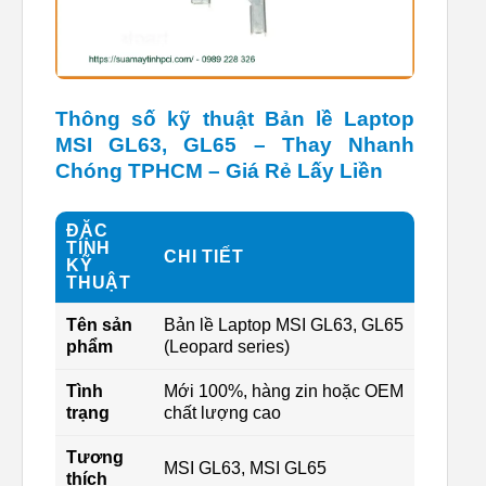
Thông số kỹ thuật Bản lề Laptop
MSI GL63, GL65 – Thay Nhanh
Chóng TPHCM – Giá Rẻ Lấy Liền
ĐẶC
TÍNH
CHI TIẾT
KỸ
THUẬT
Tên sản
Bản lề Laptop MSI GL63, GL65
phẩm
(Leopard series)
Tình
Mới 100%, hàng zin hoặc OEM
trạng
chất lượng cao
Tương
MSI GL63, MSI GL65
thích