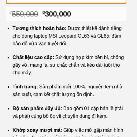
Giá
Giá
550,000
300,000
₫
₫
gốc
hiện
là:
tại
Tương thích hoàn hảo:
Được thiết kế dành riêng
₫550,000.
là:
cho dòng laptop MSI Leopard GL63 và GL65, đảm
₫300,000.
bảo độ vừa vặn tuyệt đối.
Chất liệu cao cấp:
Sử dụng hợp kim bền bỉ, chống
gãy vỡ, mang lại sự chắc chắn và kéo dài tuổi thọ
cho máy.
Tình trạng:
Sản phẩm mới 100%, nguyên tem nhà
sản xuất, cam kết chất lượng ổn định.
Bộ sản phẩm đầy đủ:
Bao gồm 01 cặp bản lề (trái
và phải) cùng bộ ốc vít chuyên dụng đi kèm.
Khớp xoay mượt mà:
Giúp việc mở gập màn hình