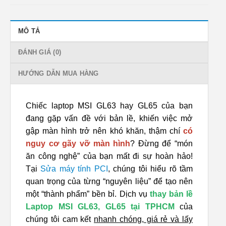
MÔ TẢ
ĐÁNH GIÁ (0)
HƯỚNG DẪN MUA HÀNG
Chiếc laptop MSI GL63 hay GL65 của bạn
đang gặp vấn đề với bản lề, khiến việc mở
gập màn hình trở nên khó khăn, thậm chí
có
nguy cơ gãy vỡ màn hình
? Đừng để “món
ăn công nghệ” của bạn mất đi sự hoàn hảo!
Tại
Sửa máy tính PCI
, chúng tôi hiểu rõ tầm
quan trọng của từng “nguyên liệu” để tạo nên
một “thành phẩm” bền bỉ. Dịch vụ
thay bản lề
Laptop MSI GL63, GL65 tại TPHCM
của
chúng tôi cam kết
nhanh chóng, giá rẻ và lấy