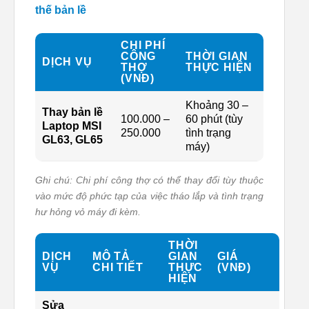
thế bản lề
CHI PHÍ
CÔNG
THỜI GIAN
DỊCH VỤ
THỢ
THỰC HIỆN
(VNĐ)
Khoảng 30 –
Thay bản lề
100.000 –
60 phút (tùy
Laptop MSI
250.000
tình trạng
GL63, GL65
máy)
Ghi chú: Chi phí công thợ có thể thay đổi tùy thuộc
vào mức độ phức tạp của việc tháo lắp và tình trạng
hư hỏng vỏ máy đi kèm.
THỜI
DỊCH
MÔ TẢ
GIAN
GIÁ
VỤ
CHI TIẾT
THỰC
(VNĐ)
HIỆN
Sửa