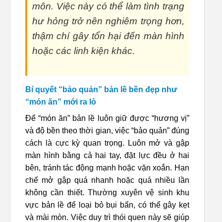
môn. Việc này có thể làm tình trạng
hư hỏng trở nên nghiêm trọng hơn,
thậm chí gây tổn hại đến màn hình
hoặc các linh kiện khác.
Bí quyết “bảo quản” bản lề bền đẹp như
“món ăn” mới ra lò
Để “món ăn” bản lề luôn giữ được “hương vị”
và độ bền theo thời gian, việc “bảo quản” đúng
cách là cực kỳ quan trọng. Luôn mở và gập
màn hình bằng cả hai tay, đặt lực đều ở hai
bên, tránh tác động mạnh hoặc vặn xoắn. Hạn
chế mở gập quá nhanh hoặc quá nhiều lần
không cần thiết. Thường xuyên vệ sinh khu
vực bản lề để loại bỏ bụi bẩn, có thể gây kẹt
và mài mòn. Việc duy trì thói quen này sẽ giúp