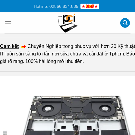
Chuyển
Hotline: 02866.834.835
đến
nội
dung
Cam kết
Chuyên Nghiệp trong phục vụ với hơn 20 Kỹ thuậ
IT luôn sẵn sàng tới tận nơi sửa chữa và cài đặt ở Tphcm. Báo
giá rõ ràng. 100% hài lòng mới thu tiền.