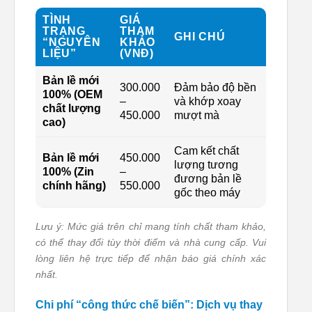
TÌNH
GIÁ
TRẠNG
THAM
GHI CHÚ
“NGUYÊN
KHẢO
LIỆU”
(VNĐ)
Bản lề mới
300.000
Đảm bảo độ bền
100% (OEM
–
và khớp xoay
chất lượng
450.000
mượt mà
cao)
Cam kết chất
Bản lề mới
450.000
lượng tương
100% (Zin
–
đương bản lề
chính hãng)
550.000
gốc theo máy
Lưu ý: Mức giá trên chỉ mang tính chất tham khảo,
có thể thay đổi tùy thời điểm và nhà cung cấp. Vui
lòng liên hệ trực tiếp để nhận báo giá chính xác
nhất.
Chi phí “công thức chế biến”: Dịch vụ thay