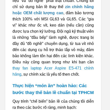
liệu” và “đồ nghề” phải thật chuẩn. Chúng tôi
chỉ sử dụng bản lề thay thế
zin chính hãng
hoặc OEM chất lượng cao
, đảm bảo tương
thích 100% với MSI GL63 và GL65. Các “gia
vị” khác như ốc vít, keo dán (nếu cần) cũng
được lựa chọn kỹ lưỡng. Đội ngũ kỹ thuật viên
là những “đầu bếp” lành nghề, được trang bị
đầy đủ “đồ nghề” chuyên dụng, từ tua vít nhỏ
đến các dụng cụ hỗ trợ tháo lắp vỏ máy, đảm
bảo không làm tổn hại đến các linh kiện khác.
Điều này cũng quan trọng như khi bạn cần
thay fan laptop Acer Aspire E5-471 chính
hãng
, sự chính xác là yếu tố then chốt.
Thực hiện “món ăn” hoàn hảo: Các
bước thay thế bản lề chuẩn tại TPHCM
Quy trình “chế biến” bản lề của chúng tôi diễn
ra theo các bước rõ ràng, minh bạch: