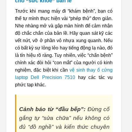
cho “sức khỏe” bản lề
Trước khi mang máy đi “khám bệnh”, bạn có
thể tự mình thực hiện vài “phép thử” đơn giản.
Nhẹ nhàng mở và gập màn hình để cảm nhận
độ chắc chắn của bản lề. Hãy quan sát kỹ các
vết nứt, vỡ ở phần vỏ nhựa xung quanh. Nếu
có bất kỳ sự lỏng lẻo hay tiếng động lạ nào, đó
là tín hiệu rõ ràng. Tuy nhiên, việc “chẩn bệnh”
chính xác đòi hỏi “con mắt” của người có kinh
nghiệm, đặc biệt khi cần
vệ sinh thay ổ cứng
laptop Dell Precision 7510
hay các tác vụ
phức tạp khác.
Cảnh báo từ “đầu bếp”:
Đừng cố
gắng tự “sửa chữa” nếu không có
đủ “đồ nghề” và kiến thức chuyên