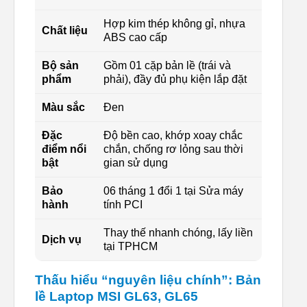
Hợp kim thép không gỉ, nhựa
Chất liệu
ABS cao cấp
Bộ sản
Gồm 01 cặp bản lề (trái và
phẩm
phải), đầy đủ phụ kiện lắp đặt
Màu sắc
Đen
Đặc
Độ bền cao, khớp xoay chắc
điểm nổi
chắn, chống rơ lỏng sau thời
bật
gian sử dụng
Bảo
06 tháng 1 đổi 1 tại Sửa máy
hành
tính PCI
Thay thế nhanh chóng, lấy liền
Dịch vụ
tại TPHCM
Thấu hiểu “nguyên liệu chính”: Bản
lề Laptop MSI GL63, GL65