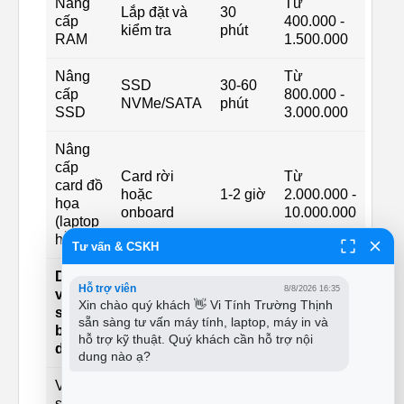
Nâng
Từ
Lắp đặt và
30
cấp
400.000 -
kiểm tra
phút
RAM
1.500.000
Nâng
Từ
SSD
30-60
cấp
800.000 -
NVMe/SATA
phút
SSD
3.000.000
Nâng
cấp
Card rời
Từ
card đồ
hoặc
1-2 giờ
2.000.000 -
họa
onboard
10.000.000
(laptop
hỗ trợ)
Tư vấn & CSKH
Dịch
Hỗ trợ viên
8/8/2026 16:35
vụ vệ
Xin chào quý khách 👋 Vi Tính Trường Thịnh 
sinh,
sẵn sàng tư vấn máy tính, laptop, máy in và 
bảo
hỗ trợ kỹ thuật. Quý khách cần hỗ trợ nội 
dưỡng
dung nào ạ?
Vệ
sinh,
Vệ sinh toàn