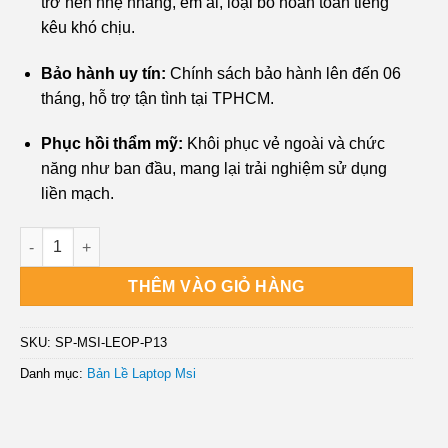
trở nên nhẹ nhàng, êm ái, loại bỏ hoàn toàn tiếng
kêu khó chịu.
Bảo hành uy tín:
Chính sách bảo hành lên đến 06
tháng, hỗ trợ tận tình tại TPHCM.
Phục hồi thẩm mỹ:
Khôi phục vẻ ngoài và chức
năng như ban đầu, mang lại trải nghiệm sử dụng
liền mạch.
Bản lề Laptop MSI GL63, GL65 - Thay Nhanh Chóng TPHCM - G
THÊM VÀO GIỎ HÀNG
SKU:
SP-MSI-LEOP-P13
Danh mục:
Bản Lề Laptop Msi