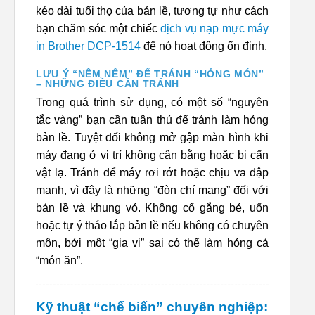
kéo dài tuổi thọ của bản lề, tương tự như cách
bạn chăm sóc một chiếc
dịch vụ nạp mực máy
in Brother DCP-1514
để nó hoạt động ổn định.
LƯU Ý “NÊM NẾM” ĐỂ TRÁNH “HỎNG MÓN”
– NHỮNG ĐIỀU CẦN TRÁNH
Trong quá trình sử dụng, có một số “nguyên
tắc vàng” bạn cần tuân thủ để tránh làm hỏng
bản lề. Tuyệt đối không mở gập màn hình khi
máy đang ở vị trí không cân bằng hoặc bị cấn
vật lạ. Tránh để máy rơi rớt hoặc chịu va đập
mạnh, vì đây là những “đòn chí mạng” đối với
bản lề và khung vỏ. Không cố gắng bẻ, uốn
hoặc tự ý tháo lắp bản lề nếu không có chuyên
môn, bởi một “gia vị” sai có thể làm hỏng cả
“món ăn”.
Kỹ thuật “chế biến” chuyên nghiệp: