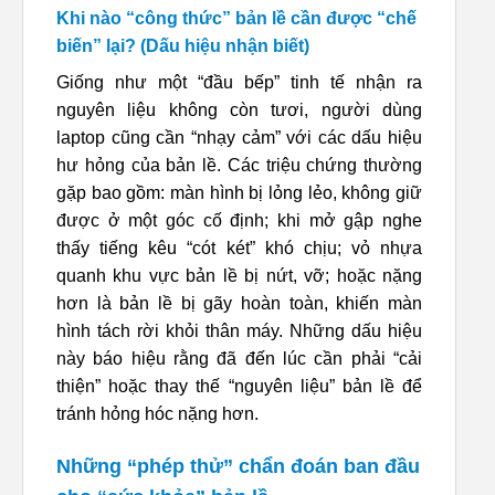
Khi nào “công thức” bản lề cần được “chế
biến” lại? (Dấu hiệu nhận biết)
Giống như một “đầu bếp” tinh tế nhận ra
nguyên liệu không còn tươi, người dùng
laptop cũng cần “nhạy cảm” với các dấu hiệu
hư hỏng của bản lề. Các triệu chứng thường
gặp bao gồm: màn hình bị lỏng lẻo, không giữ
được ở một góc cố định; khi mở gập nghe
thấy tiếng kêu “cót két” khó chịu; vỏ nhựa
quanh khu vực bản lề bị nứt, vỡ; hoặc nặng
hơn là bản lề bị gãy hoàn toàn, khiến màn
hình tách rời khỏi thân máy. Những dấu hiệu
này báo hiệu rằng đã đến lúc cần phải “cải
thiện” hoặc thay thế “nguyên liệu” bản lề để
tránh hỏng hóc nặng hơn.
Những “phép thử” chẩn đoán ban đầu