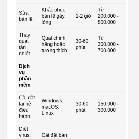
Khắc phục
Từ
Sửa
bản lề gãy,
1-2 giờ
200.000 -
bản lề
lỏng
800.000
Thay
Quạt chính
Từ
quạt
30-60
hãng hoặc
300.000 -
tản
phút
tương thích
700.000
nhiệt
Dịch
vụ
phần
mềm
Cài đặt
Windows,
lại hệ
30-60
150.000 -
macOS,
điều
phút
300.000
Linux
hành
Diệt
virus,
Cài đặt bản