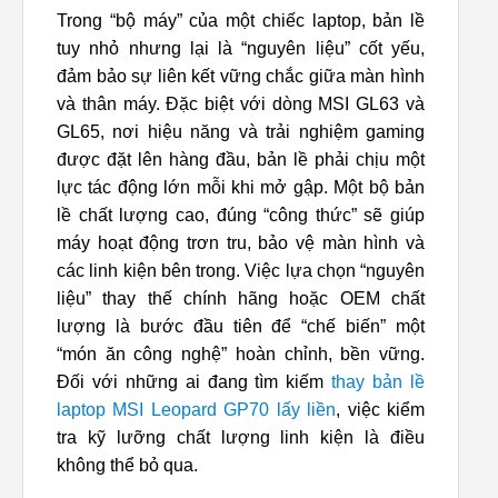
Trong “bộ máy” của một chiếc laptop, bản lề
tuy nhỏ nhưng lại là “nguyên liệu” cốt yếu,
đảm bảo sự liên kết vững chắc giữa màn hình
và thân máy. Đặc biệt với dòng MSI GL63 và
GL65, nơi hiệu năng và trải nghiệm gaming
được đặt lên hàng đầu, bản lề phải chịu một
lực tác động lớn mỗi khi mở gập. Một bộ bản
lề chất lượng cao, đúng “công thức” sẽ giúp
máy hoạt động trơn tru, bảo vệ màn hình và
các linh kiện bên trong. Việc lựa chọn “nguyên
liệu” thay thế chính hãng hoặc OEM chất
lượng là bước đầu tiên để “chế biến” một
“món ăn công nghệ” hoàn chỉnh, bền vững.
Đối với những ai đang tìm kiếm
thay bản lề
laptop MSI Leopard GP70 lấy liền
, việc kiểm
tra kỹ lưỡng chất lượng linh kiện là điều
không thể bỏ qua.