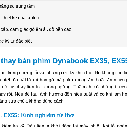
áng tại trung tâm
 thiết kế của laptop
ấp, cảm giác gõ êm ái, độ bền cao
c ký tự đặc biệt
ệc thay bàn phím Dynabook EX35, EX5
 một trong những lỗi vặt nhưng cực kỳ khó chịu. Nó không cho tí
 biết
rõ nhất là khi bạn gõ mà phím không ăn, hoặc ăn nhưng 
mà nó cứ nhảy liên tục không ngừng. Thậm chí có những trườ
 thay rồi. Nếu để lâu, ảnh hưởng đến hiệu suất và có khi làm h
 gắng sửa chữa không đúng cách.
, EX55: Kinh nghiệm từ thợ
kiểm tra kỹ. Đầu tiên là khởi động lại máy, nhiều khi lỗi ph