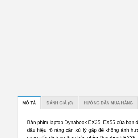
MÔ TẢ
ĐÁNH GIÁ (0)
HƯỚNG DẪN MUA HÀNG
Bàn phím laptop Dynabook EX35, EX55 của bạn đan
dấu hiệu rõ ràng cần xử lý gấp để không ảnh hư
cung cấp dịch vụ thay bàn phím Dynabook EX35,