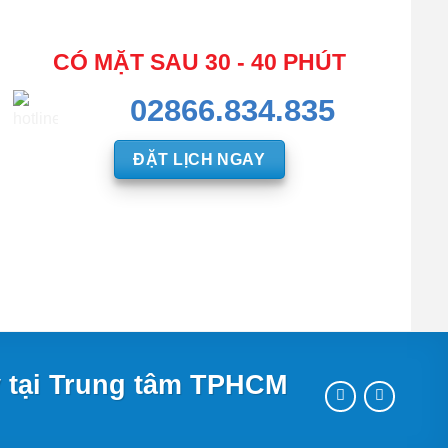
CÓ MẶT SAU 30 - 40 PHÚT
02866.834.835
ĐẶT LỊCH NGAY
 tại Trung tâm TPHCM