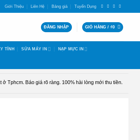
Giới Thiệu
Liên Hệ
Bảng giá
Tuyển Dụng
ĐĂNG NHẬP
GIỎ HÀNG /
₫
0
Y TÍNH
SỬA MÁY IN
NẠP MỰC IN
 ở Tphcm. Báo giá rõ ràng. 100% hài lòng mới thu tiền.