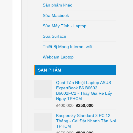
Sản phẩm khác
Sửa Macbook
Sửa Máy Tính - Laptop
Sửa Surface
Thiết Bị Mạng Internet wifi
Webcam Laptop
SẢN PHẨM
Quạt Tản Nhiệt Laptop ASUS
ExpertBook B6 B6602,
B6602FC2 - Thay Giá Rẻ Lấy
Ngay TPHCM
Giá
Giá
₫
400,000
₫
250,000
gốc
hiện
Kaspersky Standard 3 PC 12
là:
tại
Tháng - Cài Đặt Nhanh Tận Nơi
₫400,000.
là:
TPHCM
₫250,000.
Giá
Giá
₫
650,000
₫
590,000