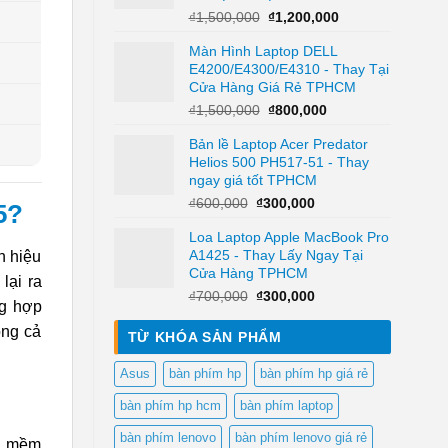
Giá
Giá
₫
1,500,000
₫
1,200,000
gốc
hiện
Màn Hình Laptop DELL
là:
tại
E4200/E4300/E4310 - Thay Tại
₫1,500,000.
là:
Cửa Hàng Giá Rẻ TPHCM
₫1,200,000.
Giá
Giá
₫
1,500,000
₫
800,000
gốc
hiện
Bản lề Laptop Acer Predator
là:
tại
Helios 500 PH517-51 - Thay
₫1,500,000.
là:
ngay giá tốt TPHCM
₫800,000.
Giá
Giá
₫
600,000
₫
300,000
5?
gốc
hiện
Loa Laptop Apple MacBook Pro
là:
tại
A1425 - Thay Lấy Ngay Tại
₫600,000.
là:
n hiệu
Cửa Hàng TPHCM
₫300,000.
lại ra
Giá
Giá
₫
700,000
₫
300,000
ng hợp
gốc
hiện
là:
tại
ỏng cả
TỪ KHÓA SẢN PHẨM
₫700,000.
là:
₫300,000.
Asus
bàn phím hp
bàn phím hp giá rẻ
bàn phím hp hcm
bàn phím laptop
bàn phím lenovo
bàn phím lenovo giá rẻ
ần mềm