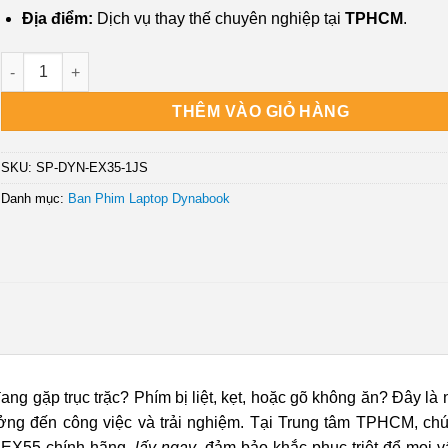
Địa điểm:
Dịch vụ thay thế chuyên nghiệp tại
TPHCM
.
Bàn phím Laptop Dynabook EX35, EX55 - Thay lấy ngay tại Trun
THÊM VÀO GIỎ HÀNG
SKU:
SP-DYN-EX35-1JS
Danh mục:
Ban Phim Laptop Dynabook
g gặp trục trặc? Phím bị liệt, kẹt, hoặc gõ không ăn? Đây là
ởng đến công việc và trải nghiệm. Tại Trung tâm TPHCM, chú
 EX55 chính hãng,
lấy ngay
, đảm bảo khắc phục triệt để mọi v