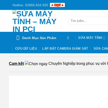
Chuyển
Hotline: 02866.834.835
đến
nội
Tìm
dung
kiếm:
Danh Mục Sản Phẩm
SỬA MÁY TÍNH
CỨU DỮ LIỆU
LẮP ĐẶT CAMERA GIÁM SÁT
SỬA CAM
Cam kết
Chuyên Nghiệp trong phục vụ với hơ