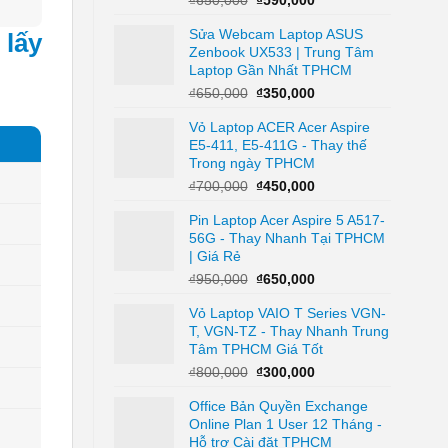
gốc
hiện
Sửa Webcam Laptop ASUS
là:
tại
 lấy
Zenbook UX533 | Trung Tâm
₫650,000.
là:
Laptop Gần Nhất TPHCM
₫590,000.
Giá
Giá
₫
650,000
₫
350,000
gốc
hiện
Vỏ Laptop ACER Acer Aspire
là:
tại
E5-411, E5-411G - Thay thế
₫650,000.
là:
Trong ngày TPHCM
₫350,000.
Giá
Giá
₫
700,000
₫
450,000
gốc
hiện
Pin Laptop Acer Aspire 5 A517-
là:
tại
56G - Thay Nhanh Tại TPHCM
₫700,000.
là:
| Giá Rẻ
₫450,000.
Giá
Giá
₫
950,000
₫
650,000
gốc
hiện
Vỏ Laptop VAIO T Series VGN-
là:
tại
T, VGN-TZ - Thay Nhanh Trung
₫950,000.
là:
Tâm TPHCM Giá Tốt
₫650,000.
Giá
Giá
₫
800,000
₫
300,000
gốc
hiện
Office Bản Quyền Exchange
là:
tại
Online Plan 1 User 12 Tháng -
₫800,000.
là:
Hỗ trợ Cài đặt TPHCM
₫300,000.