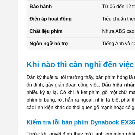
Bảo hành
Từ 06 đến 12 th
Điện áp hoạt động
Tiêu chuẩn theo
Chất liệu phím
Nhựa ABS cao c
Ngôn ngữ hỗ trợ
Tiếng Anh và cá
Khi nào thì cần nghĩ đến vi
Dân kỹ thuật tụi tôi thường thấy, bàn phím hỏng là
ổn định, gây gián đoạn công việc.
Dấu hiệu nhận
nhiều ký tự lạ. Có khi là kẹt phím, gõ một chữ 
phím bị bung, rớt hẳn ra ngoài, nhìn là biết phải
các linh kiện khác do thói quen gõ mạnh hoặc cố
Kiểm tra lỗi bàn phím Dynabook EX35
Trước khi quyết định thay mới, anh em mình phải 