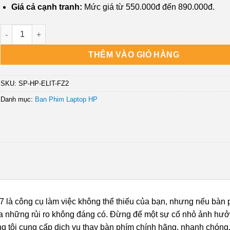
Giá cả cạnh tranh:
Mức giá từ 550.000đ đến 890.000đ.
Bàn phím Laptop HP Elite x360 830 G4, G5, G6, G7 | Thay Nhanh
THÊM VÀO GIỎ HÀNG
SKU:
SP-HP-ELIT-FZ2
Danh mục:
Ban Phim Laptop HP
G7 là công cụ làm việc không thể thiếu của bạn, nhưng nếu bàn
ây ra những rủi ro không đáng có. Đừng để một sự cố nhỏ ảnh hư
g tôi cung cấp dịch vụ thay bàn phím chính hãng, nhanh chóng,