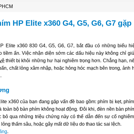
 TPHCM
hím HP Elite x360 G4, G5, G6, G7 gặp
HP Elite x360 830 G4, G5, G6, G7, bắt đầu có những biểu hi
 ro tiềm ẩn. Việc nhận diện sớm các dấu hiệu này không chỉ gi
vệ
thiết bị khỏi những hư hại nghiêm trọng hơn. Chẳng hạn, n
ụi bẩn, chất lỏng xâm nhập, hoặc hỏng hóc mạch bên trong, ảnh
.
ường
lite x360 của bạn đang gặp vấn đề bao gồm: phím bị kẹt, phím
là toàn bộ bàn phím không hoạt động. Đôi khi, đèn nền bàn phí
c bỏ qua những triệu chứng này có thể dẫn đến sự cố nghiêm
ỏng thấm sâu, hoặc gây mất dữ liệu do thao tác sai lệch.
hãng
.