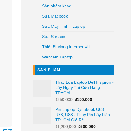
Sản phẩm khác
Sửa Macbook
Sửa Máy Tính - Laptop
Sửa Surface
Thiết Bị Mạng Internet wifi
Webcam Laptop
SẢN PHẨM
Thay Loa Laptop Dell Inspiron -
Lấy Ngay Tại Cửa Hàng
TPHCM
Giá
Giá
₫
350,000
₫
150,000
gốc
hiện
Pin Laptop Dynabook U63,
là:
tại
U73, U83 - Thay Pin Lấy Liền
₫350,000.
là:
TPHCM Giá Rẻ
₫150,000.
Giá
Giá
₫
1,200,000
₫
500,000