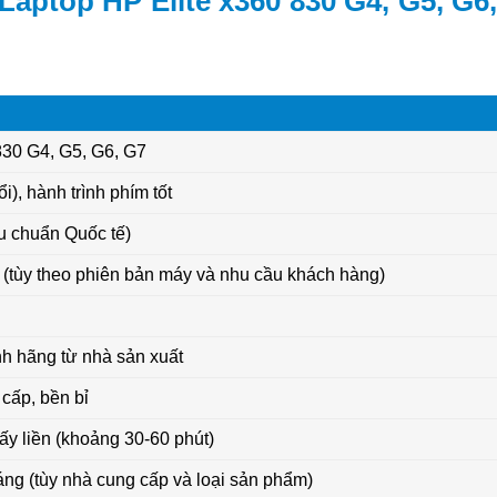
Laptop HP Elite x360 830 G4, G5, G6
830 G4, G5, G6, G7
i), hành trình phím tốt
u chuẩn Quốc tế)
(tùy theo phiên bản máy và nhu cầu khách hàng)
h hãng từ nhà sản xuất
cấp, bền bỉ
ấy liền (khoảng 30-60 phút)
áng (tùy nhà cung cấp và loại sản phẩm)