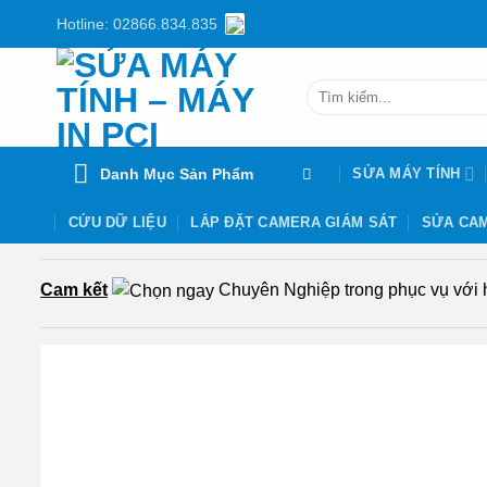
Chuyển
Hotline: 02866.834.835
đến
nội
Tìm
dung
kiếm:
Danh Mục Sản Phẩm
SỬA MÁY TÍNH
CỨU DỮ LIỆU
LẮP ĐẶT CAMERA GIÁM SÁT
SỬA CAM
Cam kết
Chuyên Nghiệp trong phục vụ với hơ