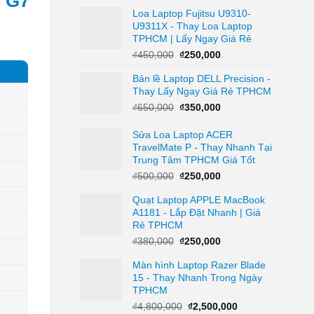
, G7
gốc
hiện
Loa Laptop Fujitsu U9310-
là:
tại
U9311X - Thay Loa Laptop
₫1,200,000.
là:
TPHCM | Lấy Ngay Giá Rẻ
₫500,000.
Giá
Giá
₫
450,000
₫
250,000
gốc
hiện
Bản lề Laptop DELL Precision -
là:
tại
Thay Lấy Ngay Giá Rẻ TPHCM
₫450,000.
là:
₫250,000.
Giá
Giá
₫
650,000
₫
350,000
gốc
hiện
là:
tại
Sửa Loa Laptop ACER
₫650,000.
là:
TravelMate P - Thay Nhanh Tại
₫350,000.
Trung Tâm TPHCM Giá Tốt
Giá
Giá
₫
500,000
₫
250,000
gốc
hiện
Quạt Laptop APPLE MacBook
là:
tại
A1181 - Lắp Đặt Nhanh | Giá
₫500,000.
là:
Rẻ TPHCM
₫250,000.
Giá
Giá
₫
380,000
₫
250,000
gốc
hiện
Màn hình Laptop Razer Blade
là:
tại
15 - Thay Nhanh Trong Ngày
₫380,000.
là:
TPHCM
₫250,000.
Giá
Giá
₫
4,800,000
₫
2,500,000