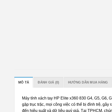
MÔ TẢ
ĐÁNH GIÁ (0)
HƯỚNG DẪN MUA HÀNG
Máy tính xách tay HP Elite x360 830 G4, G5, G6, 
gặp trục trặc, mọi công việc có thể bị đình trệ, g
đến hiệu suất và dữ liệu quý giá. Tại TPHCM, chún