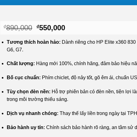
Giá
Giá
890,000
550,000
₫
₫
gốc
hiện
là:
tại
Tương thích hoàn hảo:
Dành riêng cho HP Elite x360 830
₫890,000.
là:
G6, G7.
₫550,000.
Chất lượng:
Hàng mới 100%, chính hãng, đảm bảo hiệu nă
Bố cục chuẩn:
Phím chiclet, độ nảy tốt, gõ êm ái, chuẩn US
Tùy chọn đèn nền:
Hỗ trợ phiên bản có đèn nền, tiện lợi l
trong môi trường thiếu sáng.
Dịch vụ nhanh chóng:
Thay thế lấy liền trong ngày tại T
Bảo hành uy tín:
Chính sách bảo hành rõ ràng, an tâm sử 