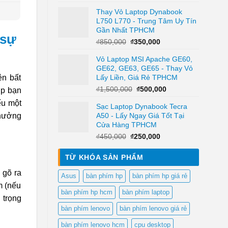
gốc
hiện
Thay Vỏ Laptop Dynabook
là:
tại
L750 L770 - Trung Tâm Uy Tín
₫4,800,000.
là:
Gần Nhất TPHCM
₫2,500,000.
 sự
Giá
Giá
₫
850,000
₫
350,000
gốc
hiện
Vỏ Laptop MSI Apache GE60,
là:
tại
GE62, GE63, GE65 - Thay Vỏ
₫850,000.
là:
ện bất
Lấy Liền, Giá Rẻ TPHCM
₫350,000.
Giá
Giá
₫
1,500,000
₫
500,000
úp bạn
gốc
hiện
ếu một
Sạc Laptop Dynabook Tecra
là:
tại
 hưởng
A50 - Lấy Ngay Giá Tốt Tại
₫1,500,000.
là:
Cửa Hàng TPHCM
₫500,000.
Giá
Giá
₫
450,000
₫
250,000
gốc
hiện
là:
tại
TỪ KHÓA SẢN PHẨM
₫450,000.
là:
₫250,000.
 gõ ra
Asus
bàn phím hp
bàn phím hp giá rẻ
m (nếu
bàn phím hp hcm
bàn phím laptop
 trọng
bàn phím lenovo
bàn phím lenovo giá rẻ
bàn phím lenovo hcm
cpu desktop