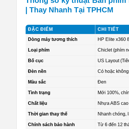
Thông số kỹ thuật Bàn phím 
| Thay Nhanh Tại TPHCM
ĐẶC ĐIỂM
CHI TIẾT
Dòng máy tương thích
HP Elite x360 
Loại phím
Chiclet (phím nổ
Bố cục
US Layout (Tiê
Đèn nền
Có hoặc không 
Màu sắc
Đen
Tình trạng
Mới 100%, chín
Chất liệu
Nhựa ABS cao 
Thời gian thay thế
Nhanh chóng, l
Chính sách bảo hành
Từ 6 đến 12 th