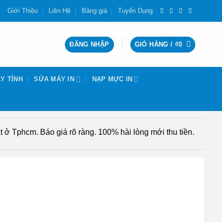
Giới Thiệu
Liên Hệ
Bảng giá
Tuyển Dụng
ĐĂNG NHẬP
GIỎ HÀNG /
₫
0
Y TÍNH
SỬA MÁY IN
NẠP MỰC IN
 ở Tphcm. Báo giá rõ ràng. 100% hài lòng mới thu tiền.