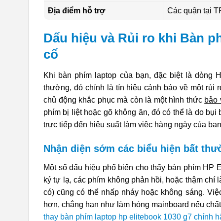
Địa điểm hỗ trợ
Các quận tại
Dấu hiệu và Rủi ro khi Bàn p
cố
Khi bàn phím laptop của bạn, đặc biệt là dòng 
thường, đó chính là tín hiệu cảnh báo về một rủi
chủ động khắc phục mà còn là một hình thức
bảo 
phím bị liệt hoặc gõ không ăn, đó có thể là do b
trực tiếp đến hiệu suất làm việc hàng ngày của bạn
Nhận diện sớm các biểu hiện bất th
Một số dấu hiệu phổ biến cho thấy bàn phím HP E
ký tự lạ, các phím không phản hồi, hoặc thậm chí 
có) cũng có thể nhấp nháy hoặc không sáng. Việ
hơn, chẳng hạn như làm hỏng mainboard nếu chất l
thay bàn phím laptop hp elitebook 1030 g7 chính 