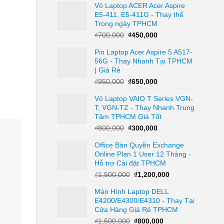
Vỏ Laptop ACER Acer Aspire
là:
tại
E5-411, E5-411G - Thay thế
₫650,000.
là:
Trong ngày TPHCM
₫350,000.
Giá
Giá
₫
700,000
₫
450,000
gốc
hiện
Pin Laptop Acer Aspire 5 A517-
là:
tại
56G - Thay Nhanh Tại TPHCM
₫700,000.
là:
| Giá Rẻ
₫450,000.
Giá
Giá
₫
950,000
₫
650,000
gốc
hiện
Vỏ Laptop VAIO T Series VGN-
là:
tại
T, VGN-TZ - Thay Nhanh Trung
₫950,000.
là:
Tâm TPHCM Giá Tốt
₫650,000.
Giá
Giá
₫
800,000
₫
300,000
gốc
hiện
Office Bản Quyền Exchange
là:
tại
Online Plan 1 User 12 Tháng -
₫800,000.
là:
Hỗ trợ Cài đặt TPHCM
₫300,000.
Giá
Giá
₫
1,500,000
₫
1,200,000
gốc
hiện
Màn Hình Laptop DELL
là:
tại
E4200/E4300/E4310 - Thay Tại
₫1,500,000.
là:
Cửa Hàng Giá Rẻ TPHCM
₫1,200,000.
Giá
Giá
₫
1,500,000
₫
800,000