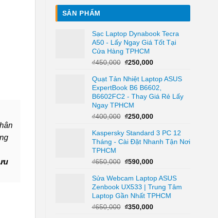
SẢN PHẨM
Sạc Laptop Dynabook Tecra
A50 - Lấy Ngay Giá Tốt Tại
Cửa Hàng TPHCM
Giá
Giá
₫
450,000
₫
250,000
gốc
hiện
Quạt Tản Nhiệt Laptop ASUS
là:
tại
ExpertBook B6 B6602,
₫450,000.
là:
B6602FC2 - Thay Giá Rẻ Lấy
₫250,000.
Ngay TPHCM
Giá
Giá
₫
400,000
₫
250,000
gốc
hiện
phân
Kaspersky Standard 3 PC 12
là:
tại
àng
Tháng - Cài Đặt Nhanh Tận Nơi
₫400,000.
là:
TPHCM
₫250,000.
Giá
Giá
₫
650,000
₫
590,000
 ưu
gốc
hiện
Sửa Webcam Laptop ASUS
là:
tại
Zenbook UX533 | Trung Tâm
₫650,000.
là:
Laptop Gần Nhất TPHCM
₫590,000.
Giá
Giá
₫
650,000
₫
350,000
gốc
hiện