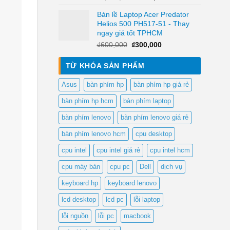
gốc
hiện
Bản lề Laptop Acer Predator
là:
tại
Helios 500 PH517-51 - Thay
₫1,500,000.
là:
ngay giá tốt TPHCM
₫800,000.
Giá
Giá
₫
600,000
₫
300,000
gốc
hiện
là:
tại
TỪ KHÓA SẢN PHẨM
₫600,000.
là:
₫300,000.
Asus
bàn phím hp
bàn phím hp giá rẻ
bàn phím hp hcm
bàn phím laptop
bàn phím lenovo
bàn phím lenovo giá rẻ
bàn phím lenovo hcm
cpu desktop
cpu intel
cpu intel giá rẻ
cpu intel hcm
cpu máy bàn
cpu pc
Dell
dịch vụ
keyboard hp
keyboard lenovo
lcd desktop
lcd pc
lỗi laptop
lỗi nguồn
lỗi pc
macbook