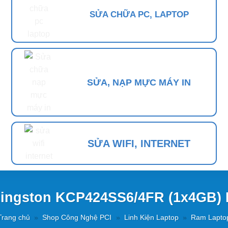
SỬA CHỮA PC, LAPTOP
SỬA, NẠP MỰC MÁY IN
SỬA WIFI, INTERNET
Kingston KCP424SS6/4FR (1x4GB
Trang chủ
»
Shop Công Nghệ PCI
»
Linh Kiện Laptop
»
Ram Lapto