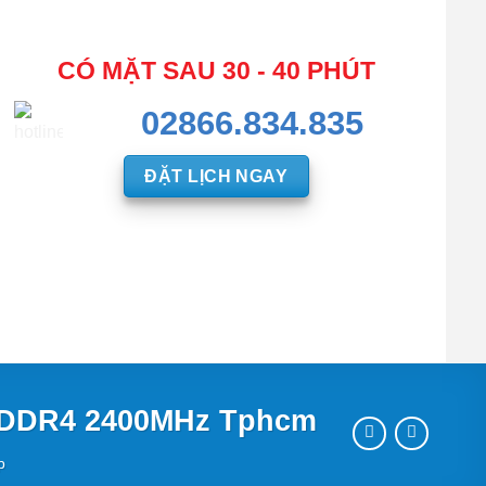
CÓ MẶT SAU 30 - 40 PHÚT
02866.834.835
ĐẶT LỊCH NGAY
) DDR4 2400MHz Tphcm
p