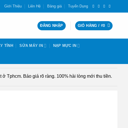
Giới Thiệu
Liên Hệ
Bảng giá
Tuyển Dụng
ĐĂNG NHẬP
GIỎ HÀNG /
₫
0
Y TÍNH
SỬA MÁY IN
NẠP MỰC IN
 ở Tphcm. Báo giá rõ ràng. 100% hài lòng mới thu tiền.