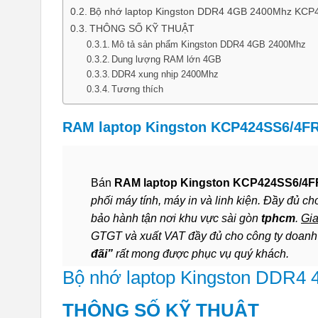
Bộ nhớ laptop Kingston DDR4 4GB 2400Mhz KC
THÔNG SỐ KỸ THUẬT
Mô tả sản phẩm Kingston DDR4 4GB 2400Mhz
Dung lượng RAM lớn 4GB
DDR4 xung nhịp 2400Mhz
Tương thích
RAM laptop Kingston KCP424SS6/4FR
Bán
RAM laptop Kingston KCP424SS6/4F
phối máy tính, máy in và linh kiện. Đầy đủ c
bảo hành tận nơi khu vực sài gòn
tphcm
.
Gia
GTGT và xuất VAT đầy đủ cho công ty doan
đãi”
rất mong được phục vụ quý khách.
Bộ nhớ laptop Kingston DDR
THÔNG SỐ KỸ THUẬT