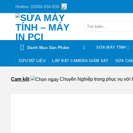
Chuyển
Hotline: 02866.834.835
đến
nội
Tìm
dung
kiếm:
Danh Mục Sản Phẩm
SỬA MÁY TÍNH
CỨU DỮ LIỆU
LẮP ĐẶT CAMERA GIÁM SÁT
SỬA CAM
Cam kết
Chuyên Nghiệp trong phục vụ với hơ