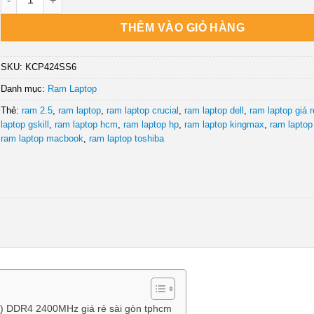
THÊM VÀO GIỎ HÀNG
SKU:
KCP424SS6
Danh mục:
Ram Laptop
Thẻ:
ram 2.5
,
ram laptop
,
ram laptop crucial
,
ram laptop dell
,
ram laptop giá r
laptop gskill
,
ram laptop hcm
,
ram laptop hp
,
ram laptop kingmax
,
ram laptop
ram laptop macbook
,
ram laptop toshiba
 DDR4 2400MHz giá rẻ sài gòn tphcm