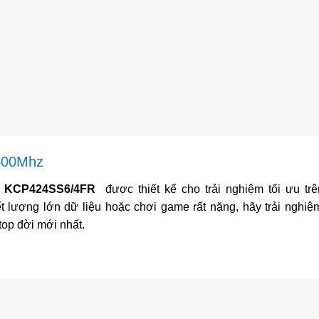
400Mhz
z KCP424SS6/4FR
được thiết kế cho trải nghiệm tối ưu tr
 lượng lớn dữ liệu hoặc chơi game rất nặng, hãy trải nghiệ
op đời mới nhất.