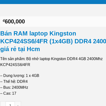
600,000
₫
Bán RAM laptop Kingston
KCP424SS6/4FR (1x4GB) DDR4 240
giá rẻ tại Hcm
Tên sản phẩm: Bộ nhớ laptop Kingston DDR4 4GB 2400Mhz
KCP424SS6/4FR
– Dung lượng: 1 x 4GB
– Thế hệ: DDR4
– Bus: 2400MHz
– Cas: 17
Cty Bán RAM laptop Kingston KCP424SS6/4FR (1x4GB) DDR4 24