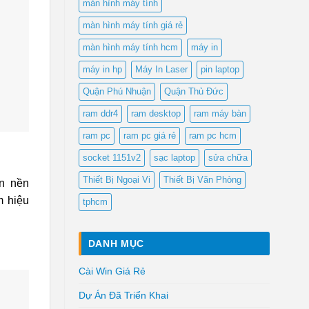
màn hình máy tính
màn hình máy tính giá rẻ
màn hình máy tính hcm
máy in
máy in hp
Máy In Laser
pin laptop
Quận Phú Nhuận
Quận Thủ Đức
ram ddr4
ram desktop
ram máy bàn
ram pc
ram pc giá rẻ
ram pc hcm
socket 1151v2
sạc laptop
sửa chữa
Thiết Bị Ngoại Vi
Thiết Bị Văn Phòng
ên nền
m hiệu
tphcm
DANH MỤC
Cài Win Giá Rẻ
Dự Án Đã Triển Khai