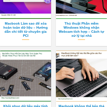
Macbook Làm sao để xóa
Thủ thuật Phần mềm
hoàn toàn dữ liệu – Hướng
Windows không nhận
dẫn chi tiết từ chuyên gia
Webcam tích hợp – Cách tự
PCI
xử lý tại nhà
Khôi phục dữ liệu máy tính
Macbook không thể kéo thả