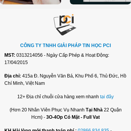
CÔNG TY TNHH GIẢI PHÁP TIN HỌC PCI
MST:
0313214056 - Ngày Cấp Phép & Hoạt Động:
17/04/2015
Địa chỉ:
415a Đ. Nguyễn Văn Bá, Khu Phố 6, Thủ Đức, Hồ
Chí Minh, Việt Nam
12+ Địa chỉ chuỗi cửa hàng xem nhanh
tại đây
(Hơn 20 Nhân Viên Phục Vụ Nhanh
Tại Nhà
22 Quận
Hcm) -
3O-4Op Có Mặt - Full Vat
KH Hài lòng mới thanh toán phí.:
02866.834.835
-