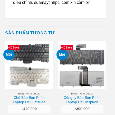
điều chỉnh. suamaytinhpci.com xin cảm ơn.
SẢN PHẨM TƯƠNG TỰ
Save
Save
Mới
Mới
BÀN PHÍM DELL
BÀN PHÍM DELL
Chỗ Bán Bàn Phím
Công ty Bán Bàn Phím
Laptop Dell Latitude
Laptop Dell Inspiron
E6400 E6500 E5400
N4110 N4050 (Có Đèn)
₫
420,000
₫
300,000
E5500 Uy tín
Chất lượng