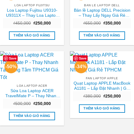
LOA LAPTOP FUJITSU
BAN LE LAPTOP DELL
Loa Laptop Fujitsu U9310-
Bản lề Laptop DELL Precision
U9311X – Thay Loa Laptop
– Thay Lấy Ngay Giá Rẻ
TPHCM | Lấy Ngay Giá Rẻ
TPHCM
Giá
Giá
Giá
Giá
₫
450,000
₫
250,000
₫
650,000
₫
350,000
gốc
hiện
gốc
hiện
là:
tại
là:
tại
₫450,000.
là:
₫650,000.
là:
THÊM VÀO GIỎ HÀNG
THÊM VÀO GIỎ HÀNG
₫250,000.
₫350,0
Save
Save
-50%
-34%
FAN LAPTOP APPLE
Quạt Laptop APPLE MacBook
LOA LAPTOP ACER
A1181 – Lắp Đặt Nhanh | Giá
Sửa Loa Laptop ACER
Rẻ TPHCM
TravelMate P – Thay Nhanh
Giá
Giá
₫
380,000
₫
250,000
gốc
hiện
Tại Trung Tâm TPHCM Giá
Giá
Giá
₫
500,000
₫
250,000
là:
tại
Tốt
gốc
hiện
₫380,000.
là:
THÊM VÀO GIỎ HÀNG
là:
tại
₫250,0
₫500,000.
là:
THÊM VÀO GIỎ HÀNG
₫250,000.