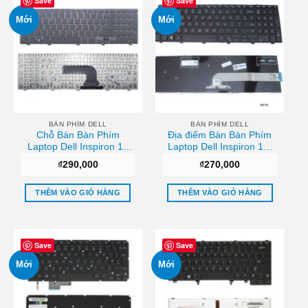
Save
Save
Mới
Mới
BÀN PHÍM DELL
BÀN PHÍM DELL
Chỗ Bán Bàn Phím
Địa điểm Bán Bàn Phím
Laptop Dell Inspiron 15
Laptop Dell Inspiron 15-
3521 3537 Sài gòn
3541 Tphcm
₫
290,000
₫
270,000
THÊM VÀO GIỎ HÀNG
THÊM VÀO GIỎ HÀNG
Save
Save
Mới
Mới