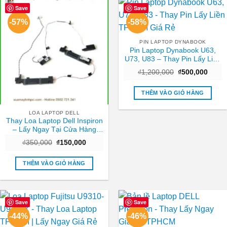
Save
Save
-57%
-58%
PIN LAPTOP DYNABOOK
Pin Laptop Dynabook U63,
U73, U83 – Thay Pin Lấy Liền
TPHCM Giá Rẻ
Giá
Giá
₫
1,200,000
₫
500,000
gốc
hiện
là:
tại
₫1,200,000.
là:
THÊM VÀO GIỎ HÀNG
₫500,
LOA LAPTOP DELL
Thay Loa Laptop Dell Inspiron
– Lấy Ngay Tại Cửa Hàng
TPHCM
Giá
Giá
₫
350,000
₫
150,000
gốc
hiện
là:
tại
₫350,000.
là:
THÊM VÀO GIỎ HÀNG
₫150,000.
Save
Save
-44%
-46%