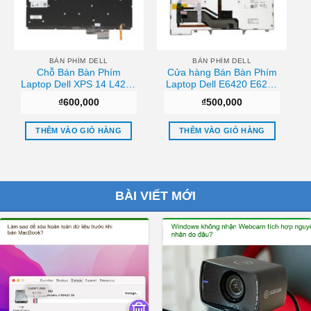
BÀN PHÍM DELL
BÀN PHÍM DELL
Chỗ Bán Bàn Phím
Cửa hàng Bán Bàn Phím
Laptop Dell XPS 14 L421x
Laptop Dell E6420 E6220
15 L521x (Màu Đen)
(Có Đèn) Giá tốt
₫
600,000
₫
500,000
Tphcm
THÊM VÀO GIỎ HÀNG
THÊM VÀO GIỎ HÀNG
BÀI VIẾT MỚI