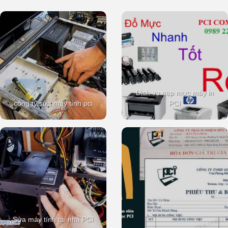
Dịch vụ nạp mực máy in
công ty sửa máy tính pci
PCI
Sửa máy tính tại nhà PCI