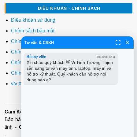
ĐIỀU KHOẢN - CHÍNH SÁCH
Điều khoản sử dụng
Chính sách bảo mật
Chính sách thanh toán
Tư vấn & CSKH
Chính sách giao hàng
Hỗ trợ viên
7/8/2026 20:11
Chính sách đổi trả
Xin chào quý khách 👋 Vi Tính Trường Thịnh 
sẵn sàng tư vấn máy tính, laptop, máy in và 
Chính sách bảo hành
hỗ trợ kỹ thuật. Quý khách cần hỗ trợ nội 
dung nào ạ?
v/v Xuất hóa đơn đỏ VAT
Cam Kết:
Dịch vụ
sửa máy tính
tới tận nơi trong 60 Phút -
Bảo hành tận tâm - Xuất hóa đơn đỏ đầy đủ
Cài đặt máy
tính
-
Cài Win Tận Nơi
(Win7,8,10) 100 - 200,000 vnđ
-
Nạp Mực in
(HP,Canon,