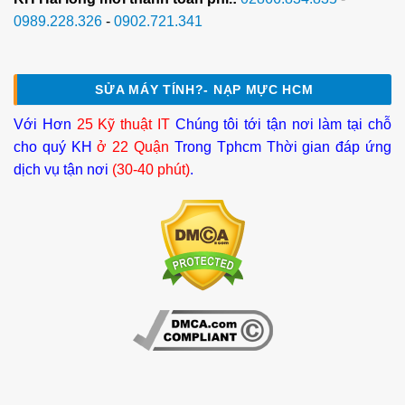
0989.228.326
-
0902.721.341
SỬA MÁY TÍNH?- NẠP MỰC HCM
Với Hơn
25 Kỹ thuật IT
Chúng tôi tới tận nơi làm tại chỗ
cho quý KH
ở 22 Quận
Trong Tphcm Thời gian đáp ứng
dịch vụ tận nơi
(30-40 phút)
.