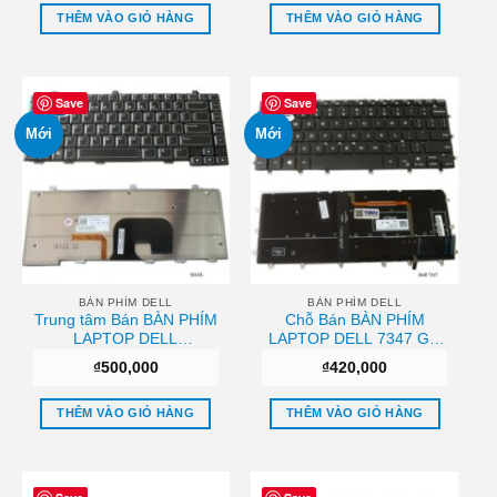
THÊM VÀO GIỎ HÀNG
THÊM VÀO GIỎ HÀNG
Save
Save
Mới
Mới
BÀN PHÍM DELL
BÀN PHÍM DELL
Trung tâm Bán BÀN PHÍM
Chỗ Bán BÀN PHÍM
LAPTOP DELL
LAPTOP DELL 7347 Giá
ALIENWARE M14X
tốt
₫
500,000
₫
420,000
GAMING Chất lượng
THÊM VÀO GIỎ HÀNG
THÊM VÀO GIỎ HÀNG