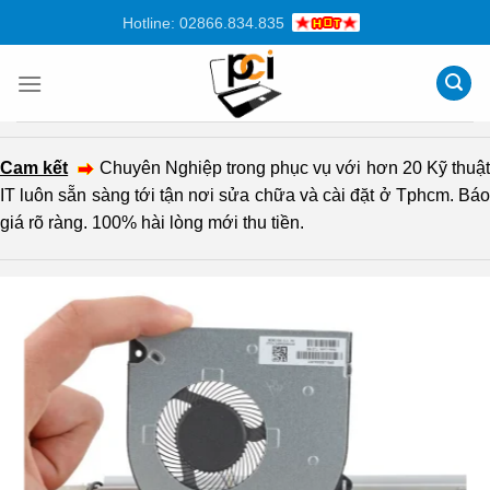
Chuyển
Hotline: 02866.834.835
đến
nội
dung
Cam kết
Chuyên Nghiệp trong phục vụ với hơn 20 Kỹ thuậ
IT luôn sẵn sàng tới tận nơi sửa chữa và cài đặt ở Tphcm. Báo
giá rõ ràng. 100% hài lòng mới thu tiền.