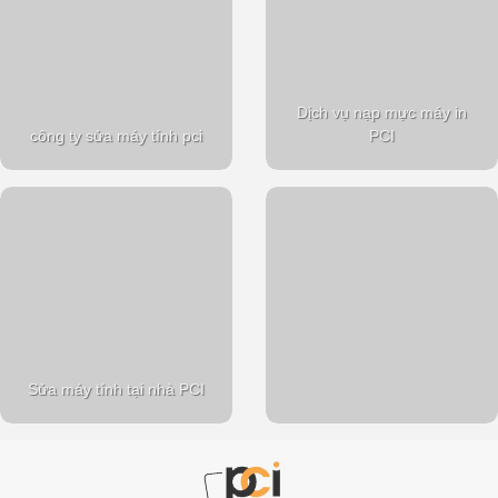
Dịch vụ nạp mực máy in
công ty sửa máy tính pci
PCI
Sửa máy tính tại nhà PCI