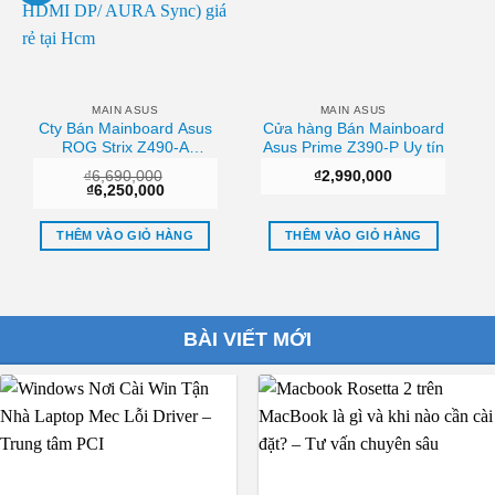
MAIN ASUS
MAIN ASUS
Cty Bán Mainboard Asus
Cửa hàng Bán Mainboard
ROG Strix Z490-A
Asus Prime Z390-P Uy tín
Gaming (LGA1200/ ATX/
₫
6,690,000
₫
2,990,000
DDR4/ VRM 12+2/ LAN
Giá
Giá
₫
6,250,000
2.5Gb/ HDMI DP/ AURA
gốc
hiện
là:
tại
Sync) Hcm
₫6,690,000.
là:
THÊM VÀO GIỎ HÀNG
THÊM VÀO GIỎ HÀNG
₫6,250,000.
BÀI VIẾT MỚI