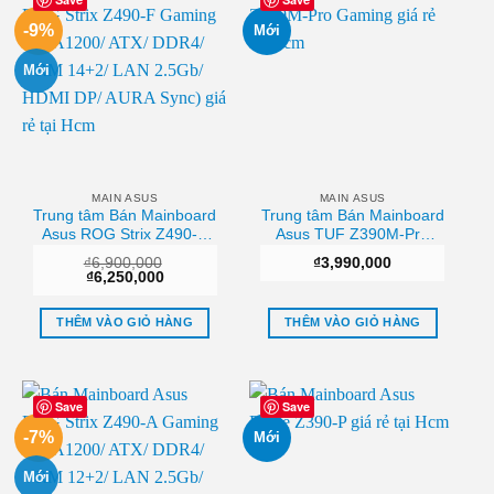
Save
Save
-9%
Mới
Mới
MAIN ASUS
MAIN ASUS
Trung tâm Bán Mainboard
Trung tâm Bán Mainboard
Asus ROG Strix Z490-F
Asus TUF Z390M-Pro
Gaming (LGA1200/ ATX/
Gaming Hcm
₫
6,900,000
₫
3,990,000
DDR4/ VRM 14+2/ LAN
Giá
Giá
₫
6,250,000
2.5Gb/ HDMI DP/ AURA
gốc
hiện
là:
tại
Sync) Uy tín
₫6,900,000.
là:
THÊM VÀO GIỎ HÀNG
THÊM VÀO GIỎ HÀNG
₫6,250,000.
Save
Save
-7%
Mới
Mới