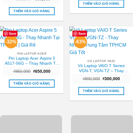
gốc
hiện
₫700,000.
là:
THÊM VÀO GIỎ HÀNG
là:
tại
₫450,0
₫650,000.
là:
THÊM VÀO GIỎ HÀNG
₫350,000.
Save
Save
-32%
-63%
PIN LAPTOP ACER
Pin Laptop Acer Aspire 5
VO LAPTOP VAIO
A517-56G – Thay Nhanh Tại
Vỏ Laptop VAIO T Series
TPHCM | Giá Rẻ
VGN-T, VGN-TZ – Thay
Giá
Giá
₫
950,000
₫
650,000
gốc
hiện
Nhanh Trung Tâm TPHCM
Giá
Giá
là:
tại
₫
800,000
₫
300,000
Giá Tốt
gốc
hiện
₫950,000.
là:
THÊM VÀO GIỎ HÀNG
là:
tại
₫650,000.
₫800,000.
là:
THÊM VÀO GIỎ HÀNG
₫300,0