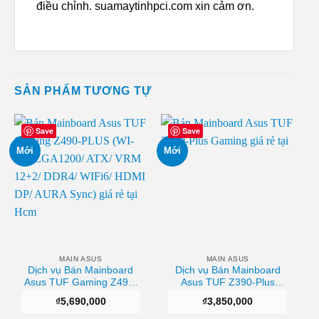
điều chỉnh. suamaytinhpci.com xin cảm ơn.
SẢN PHẨM TƯƠNG TỰ
Save
Save
Mới
Mới
MAIN ASUS
MAIN ASUS
Dịch vụ Bán Mainboard
Dịch vụ Bán Mainboard
Asus TUF Gaming Z490-
Asus TUF Z390-Plus
PLUS (WI-FI) (LGA1200/
Gaming Sài gòn
₫
5,690,000
₫
3,850,000
ATX/ VRM 12+2/ DDR4/