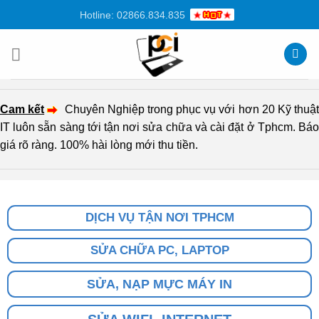
Chuyển
Hotline: 02866.834.835
đến
nội
dung
Cam kết
Chuyên Nghiệp trong phục vụ với hơn 20 Kỹ thuậ
IT luôn sẵn sàng tới tận nơi sửa chữa và cài đặt ở Tphcm. Báo
giá rõ ràng. 100% hài lòng mới thu tiền.
DỊCH VỤ TẬN NƠI TPHCM
SỬA CHỮA PC, LAPTOP
SỬA, NẠP MỰC MÁY IN