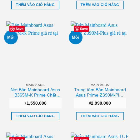
WIFi6/ HDMI DP/ AURA
Sync) Giá tốt
THÊM VÀO GIỎ HÀNG
THÊM VÀO GIỎ HÀNG
Save
Save
Mới
Mới
MAIN ASUS
MAIN ASUS
Nơi Bán Mainboard Asus
Trung tâm Bán Mainboard
B365M-K Prime Chất
Asus Prime Z390M-Plus
lượng
Uy tín
₫
1,550,000
₫
2,990,000
THÊM VÀO GIỎ HÀNG
THÊM VÀO GIỎ HÀNG