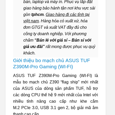
bàn, laptop và máy in. Phục vụ lắp đặt
giao hàng bảo hành tận nơi khu vực sài
gòn
tphcm
.
Giao hàng đi các tỉnh tại
việt nam
. Hàng hóa có xuất xứ, hóa
đơn GTGT và xuất VAT đầy đủ cho
công ty doanh nghiệp. Với phương
châm
“Bán lẻ với giá sỉ – Bán sỉ với
giá ưu đãi”
rất mong được phục vụ quý
khách.
Giới thiệu bo mạch chủ ASUS TUF
Z390M-Pro Gaming (WI-FI)
ASUS TUF Z390M-Pro Gaming (WI-FI) là
mẫu bo mạch chủ Z390 “flag ship” mới nhất
của ASUS của dòng sản phẩm TUF, hỗ trợ
các dòng CPU thế hệ 9 mới nhất của Intel với
nhiều tính năng cao cấp như khe cắm
M.2 PCIe 3.0, USB 3.1 gen 2, bộ giải mã âm
thanh cao cấp….