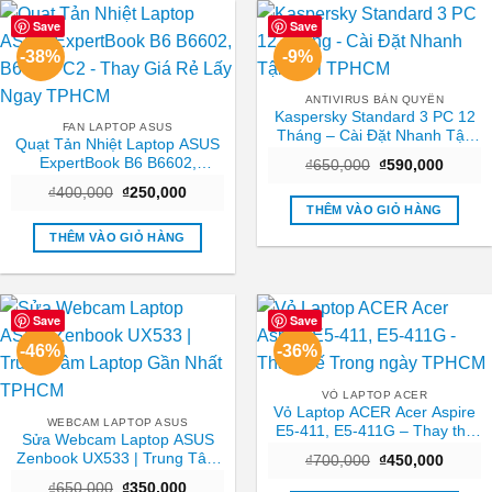
Save
Save
-38%
-9%
ANTIVIRUS BẢN QUYỀN
Kaspersky Standard 3 PC 12
FAN LAPTOP ASUS
Tháng – Cài Đặt Nhanh Tận
Quạt Tản Nhiệt Laptop ASUS
Nơi TPHCM
ExpertBook B6 B6602,
Giá
Giá
₫
650,000
₫
590,000
gốc
hiện
B6602FC2 – Thay Giá Rẻ Lấy
Giá
Giá
₫
400,000
₫
250,000
là:
tại
Ngay TPHCM
gốc
hiện
₫650,000.
là:
THÊM VÀO GIỎ HÀNG
là:
tại
₫590,0
₫400,000.
là:
THÊM VÀO GIỎ HÀNG
₫250,000.
Save
Save
-46%
-36%
VỎ LAPTOP ACER
Vỏ Laptop ACER Acer Aspire
WEBCAM LAPTOP ASUS
E5-411, E5-411G – Thay thế
Sửa Webcam Laptop ASUS
Trong ngày TPHCM
Zenbook UX533 | Trung Tâm
Giá
Giá
₫
700,000
₫
450,000
gốc
hiện
Laptop Gần Nhất TPHCM
Giá
Giá
₫
650,000
₫
350,000
là:
tại