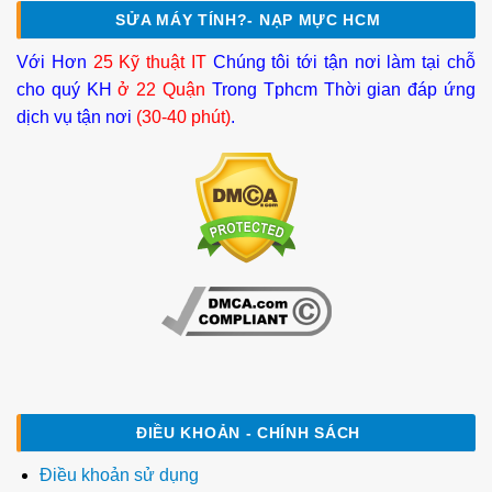
SỬA MÁY TÍNH?- NẠP MỰC HCM
Với Hơn
25 Kỹ thuật IT
Chúng tôi tới tận nơi làm tại chỗ
cho quý KH
ở 22 Quận
Trong Tphcm Thời gian đáp ứng
dịch vụ tận nơi
(30-40 phút)
.
ĐIỀU KHOẢN - CHÍNH SÁCH
Điều khoản sử dụng