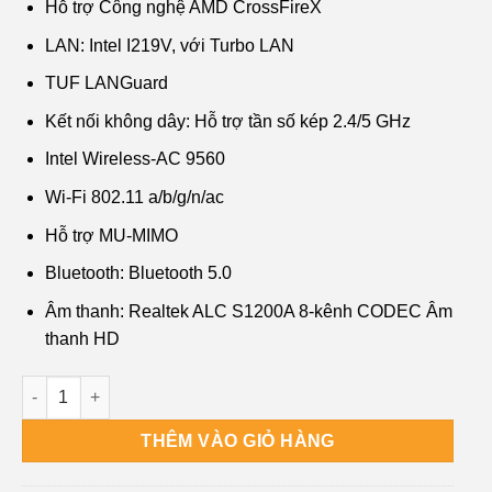
Hỗ trợ Công nghệ AMD CrossFireX
LAN: Intel I219V, với Turbo LAN
TUF LANGuard
Kết nối không dây: Hỗ trợ tần số kép 2.4/5 GHz
Intel Wireless-AC 9560
Wi-Fi 802.11 a/b/g/n/ac
Hỗ trợ MU-MIMO
Bluetooth: Bluetooth 5.0
Âm thanh: Realtek ALC S1200A 8-kênh CODEC Âm
thanh HD
Cửa hàng Bán Mainboard Asus TUF Z390M-Pro Gaming (Wifi) 
THÊM VÀO GIỎ HÀNG