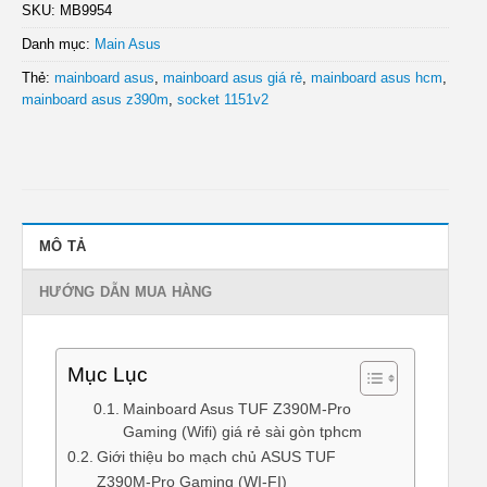
SKU:
MB9954
Danh mục:
Main Asus
Thẻ:
mainboard asus
,
mainboard asus giá rẻ
,
mainboard asus hcm
,
mainboard asus z390m
,
socket 1151v2
MÔ TẢ
HƯỚNG DẪN MUA HÀNG
Mục Lục
Mainboard Asus TUF Z390M-Pro
Gaming (Wifi) giá rẻ sài gòn tphcm
Giới thiệu bo mạch chủ ASUS TUF
Z390M-Pro Gaming (WI-FI)