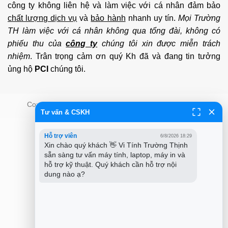
công ty không liên hệ và làm việc với cá nhân đảm bảo
chất lượng dịch vụ
và
bảo hành
nhanh uy tín.
Mọi Trường
TH làm việc với cá nhân không qua tổng đài, không có
phiếu thu của
công ty
chúng tôi xin được miễn trách
nhiệm
. Trân trọng cảm ơn quý Kh đã và đang tin tưởng
ủng hộ
PCI
chúng tôi.
Copyright 2026 ©
PCI Co.,ltd - Trường Thịnh Group
Tư vấn & CSKH
Hỗ trợ viên
6/8/2026 18:29
Xin chào quý khách 👋 Vi Tính Trường Thịnh 
sẵn sàng tư vấn máy tính, laptop, máy in và 
hỗ trợ kỹ thuật. Quý khách cần hỗ trợ nội 
dung nào ạ?