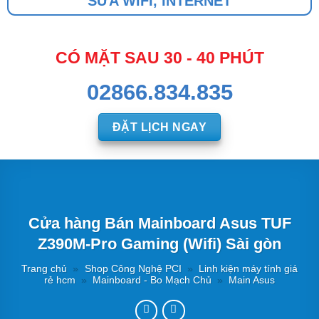
SỬA WIFI, INTERNET
CÓ MẶT SAU 30 - 40 PHÚT
02866.834.835
ĐẶT LỊCH NGAY
Cửa hàng Bán Mainboard Asus TUF
Z390M-Pro Gaming (Wifi) Sài gòn
Trang chủ
»
Shop Công Nghệ PCI
»
Linh kiện máy tính giá
rẻ hcm
»
Mainboard - Bo Mạch Chủ
»
Main Asus