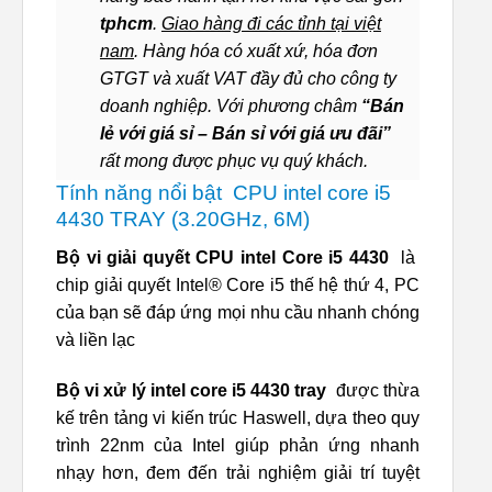
tphcm
.
Giao hàng đi các tỉnh tại việt
nam
. Hàng hóa có xuất xứ, hóa đơn
GTGT và xuất VAT đầy đủ cho công ty
doanh nghiệp. Với phương châm
“Bán
lẻ với giá sỉ – Bán sỉ với giá ưu đãi”
rất mong được phục vụ quý khách.
Tính năng nổi bật
CPU intel core i5
4430 TRAY (3.20GHz, 6M)
Bộ vi giải quyết CPU intel Core i5 4430
là
chip giải quyết Intel® Core i5 thế hệ thứ 4, PC
của bạn sẽ đáp ứng mọi nhu cầu nhanh chóng
và liền lạc
Bộ vi xử lý intel core i5 4430 tray
được thừa
kế trên tảng vi kiến trúc Haswell, dựa theo quy
trình 22nm của Intel giúp phản ứng nhanh
nhạy hơn, đem đến trải nghiệm giải trí tuyệt