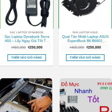
SAC LAPTOP DYNABOOK
FAN LAPTOP ASUS
Sạc Laptop Dynabook Tecra
Quạt Tản Nhiệt Laptop ASUS
A50 – Lấy Ngay Giá Tốt Tại
ExpertBook B6 B6602,
Cửa Hàng TPHCM
B6602FC2 – Thay Giá Rẻ Lấy
Giá
Giá
Giá
Giá
₫
450,000
₫
250,000
₫
400,000
₫
250,000
Ngay TPHCM
gốc
hiện
gốc
hiện
là:
tại
là:
tại
₫450,000.
là:
₫400,000.
là:
THÊM VÀO GIỎ HÀNG
THÊM VÀO GIỎ HÀNG
₫250,000.
₫250,0