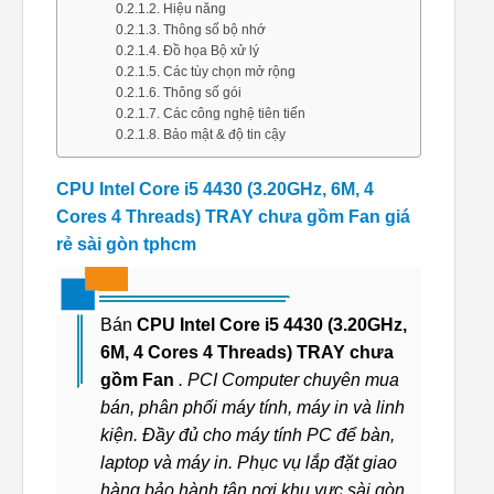
Hiệu năng
Thông số bộ nhớ
Đồ họa Bộ xử lý
Các tùy chọn mở rộng
Thông số gói
Các công nghệ tiên tiến
Bảo mật & độ tin cậy
CPU Intel Core i5 4430 (3.20GHz, 6M, 4
Cores 4 Threads) TRAY chưa gồm Fan giá
rẻ sài gòn tphcm
Bán
CPU Intel Core i5 4430 (3.20GHz,
6M, 4 Cores 4 Threads) TRAY chưa
gồm Fan
. PCI Computer chuyên mua
bán, phân phối máy tính, máy in và linh
kiện. Đầy đủ cho máy tính PC để bàn,
laptop và máy in. Phục vụ lắp đặt giao
hàng bảo hành tận nơi khu vực sài gòn