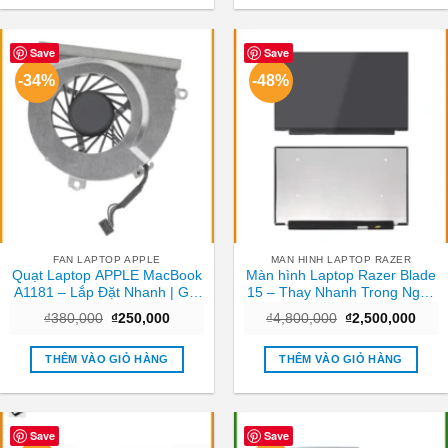
Save
Save
-34%
-48%
FAN LAPTOP APPLE
MAN HINH LAPTOP RAZER
Quạt Laptop APPLE MacBook
Màn hình Laptop Razer Blade
A1181 – Lắp Đặt Nhanh | Giá
15 – Thay Nhanh Trong Ngày
Rẻ TPHCM
TPHCM
Giá
Giá
Giá
Giá
₫
380,000
₫
250,000
₫
4,800,000
₫
2,500,000
gốc
hiện
gốc
hiện
là:
tại
là:
tại
₫380,000.
là:
₫4,800,000.
là:
THÊM VÀO GIỎ HÀNG
THÊM VÀO GIỎ HÀNG
₫250,000.
₫2,5
Save
Save