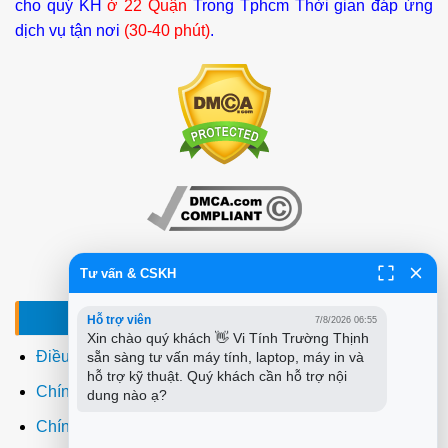
cho quý KH
ở 22 Quận
Trong Tphcm Thời gian đáp ứng
dịch vụ tận nơi
(30-40 phút)
.
Tư vấn & CSKH
ĐIỀU KHOẢN - CHÍNH SÁCH
Hỗ trợ viên
7/8/2026 06:55
Xin chào quý khách 👋 Vi Tính Trường Thịnh 
Điều khoản sử dụng
sẵn sàng tư vấn máy tính, laptop, máy in và 
hỗ trợ kỹ thuật. Quý khách cần hỗ trợ nội 
Chính sách bảo mật
dung nào ạ?
Chính sách thanh toán