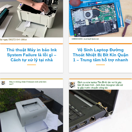
Thủ thuật Máy in báo Ink
Vệ Sinh Laptop Đường
System Failure là lỗi gì –
Thoát Nhiệt Bị Bít Kín Quận
Cách tự xử lý tại nhà
1 – Trung tâm hỗ trợ nhanh