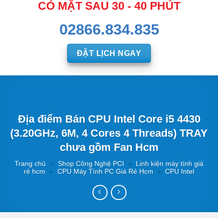
CÓ MẶT SAU 30 - 40 PHÚT
02866.834.835
ĐẶT LỊCH NGAY
Địa điểm Bán CPU Intel Core i5 4430
(3.20GHz, 6M, 4 Cores 4 Threads) TRAY
chưa gồm Fan Hcm
Trang chủ
»
Shop Công Nghệ PCI
»
Linh kiện máy tính giá
rẻ hcm
»
CPU Máy Tính PC Giá Rẻ Hcm
»
CPU Intel