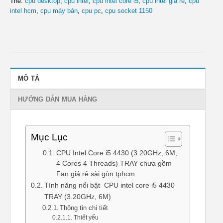
Thẻ:
cpu desktop
,
cpu intel
,
cpu intel core i5
,
cpu intel giá rẻ
,
cpu
intel hcm
,
cpu máy bàn
,
cpu pc
,
cpu socket 1150
MÔ TẢ
HƯỚNG DẪN MUA HÀNG
Mục Lục
CPU Intel Core i5 4430 (3.20GHz, 6M,
4 Cores 4 Threads) TRAY chưa gồm
Fan giá rẻ sài gòn tphcm
Tính năng nổi bật CPU intel core i5 4430
TRAY (3.20GHz, 6M)
Thông tin chi tiết
Thiết yếu