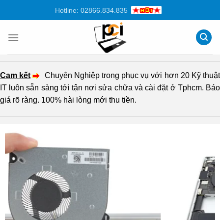
Chuyển
Hotline: 02866.834.835
đến
nội
dung
Cam kết
Chuyên Nghiệp trong phục vụ với hơn 20 Kỹ thuậ
IT luôn sẵn sàng tới tận nơi sửa chữa và cài đặt ở Tphcm. Báo
giá rõ ràng. 100% hài lòng mới thu tiền.