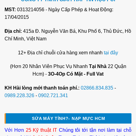
MST:
0313214056 - Ngày Cấp Phép & Hoạt Động:
17/04/2015
Địa chỉ:
415a Đ. Nguyễn Văn Bá, Khu Phố 6, Thủ Đức, Hồ
Chí Minh, Việt Nam
12+ Địa chỉ chuỗi cửa hàng xem nhanh
tại đây
(Hơn 20 Nhân Viên Phục Vụ Nhanh
Tại Nhà
22 Quận
Hcm) -
3O-4Op Có Mặt - Full Vat
KH Hài lòng mới thanh toán phí.:
02866.834.835
-
0989.228.326
-
0902.721.341
SỬA MÁY TÍNH?- NẠP MỰC HCM
Với Hơn
25 Kỹ thuật IT
Chúng tôi tới tận nơi làm tại chỗ