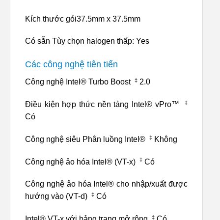
Kích thước gói37.5mm x 37.5mm
Có sẵn Tùy chọn halogen thấp: Yes
Các công nghệ tiên tiến
‡
Công nghệ Intel® Turbo Boost
2.0
‡
Điều kiện hợp thức nền tảng Intel® vPro™
Có
‡
Công nghệ siêu Phân luồng Intel®
Không
‡
Công nghệ ảo hóa Intel® (VT-x)
Có
Công nghệ ảo hóa Intel® cho nhập/xuất được
‡
hướng vào (VT-d)
Có
‡
Intel® VT-x với bảng trang mở rộng
Có