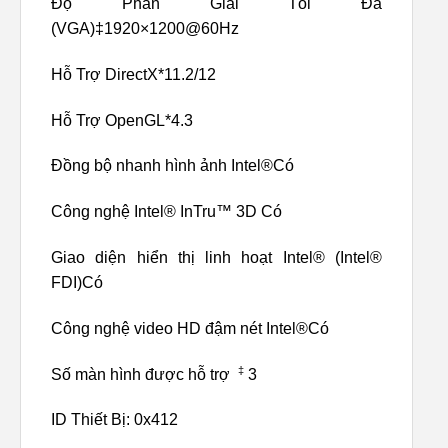
Độ Phân Giải Tối Đa
(VGA)‡1920×1200@60Hz
Hỗ Trợ DirectX*11.2/12
Hỗ Trợ OpenGL*4.3
Đồng bộ nhanh hình ảnh Intel®Có
Công nghệ Intel® InTru™ 3D Có
Giao diện hiển thị linh hoạt Intel® (Intel®
FDI)Có
Công nghệ video HD đậm nét Intel®Có
‡
Số màn hình được hỗ trợ
3
ID Thiết Bị: 0x412