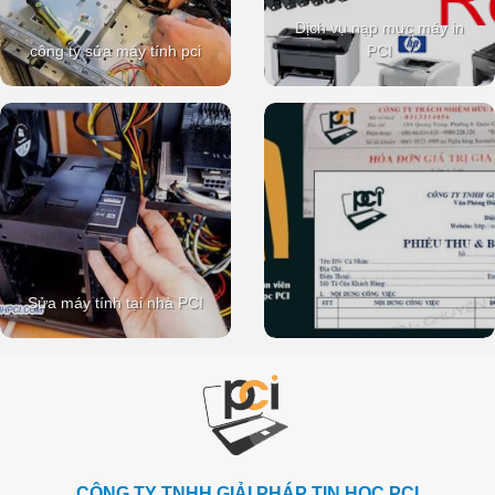
Dịch vụ nạp mực máy in
công ty sửa máy tính pci
PCI
Sửa máy tính tại nhà PCI
CÔNG TY TNHH GIẢI PHÁP TIN HỌC PCI