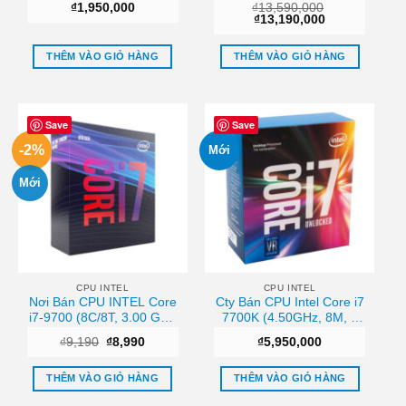
₫
1,950,000
₫
13,590,000
chưa gồm Fan Giá tốt
16MB) – LGA 1151-v2
Giá
Giá
₫
13,190,000
Hcm
gốc
hiện
là:
tại
₫13,590,000.
là:
THÊM VÀO GIỎ HÀNG
THÊM VÀO GIỎ HÀNG
₫13,190,000.
Save
Save
-2%
Mới
Mới
CPU INTEL
CPU INTEL
Nơi Bán CPU INTEL Core
Cty Bán CPU Intel Core i7
i7-9700 (8C/8T, 3.00 GHz
7700K (4.50GHz, 8M, 4
up to 4.70 GHz, 12MB) –
Cores 8 Threads) TRAY
Giá
Giá
₫
9,190
₫
8,990
₫
5,950,000
1151-v2 Giá rẻ
chưa gồm Fan Giá rẻ
gốc
hiện
là:
tại
₫9,190.
là:
THÊM VÀO GIỎ HÀNG
THÊM VÀO GIỎ HÀNG
₫8,990.