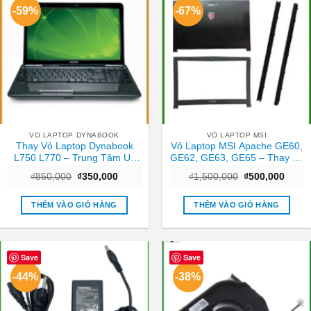
-59%
-67%
VO LAPTOP DYNABOOK
VỎ LAPTOP MSI
Thay Vỏ Laptop Dynabook
Vỏ Laptop MSI Apache GE60,
L750 L770 – Trung Tâm Uy
GE62, GE63, GE65 – Thay Vỏ
Tín Gần Nhất TPHCM
Lấy Liền, Giá Rẻ TPHCM
Giá
Giá
Giá
Giá
₫
850,000
₫
350,000
₫
1,500,000
₫
500,000
gốc
hiện
gốc
hiện
là:
tại
là:
tại
₫850,000.
là:
₫1,500,000.
là:
THÊM VÀO GIỎ HÀNG
THÊM VÀO GIỎ HÀNG
₫350,000.
₫500,
Save
Save
-44%
-38%