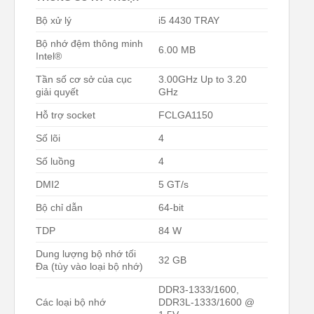
Bộ xử lý
i5 4430 TRAY
Bộ nhớ đệm thông minh
6.00 MB
Intel®
Tần số cơ sở của cục
3.00GHz Up to 3.20
giải quyết
GHz
Hỗ trợ socket
FCLGA1150
Số lõi
4
Số luồng
4
DMI2
5 GT/s
Bộ chỉ dẫn
64-bit
TDP
84 W
Dung lượng bộ nhớ tối
32 GB
Đa (tùy vào loại bộ nhớ)
DDR3-1333/1600,
Các loại bộ nhớ
DDR3L-1333/1600 @