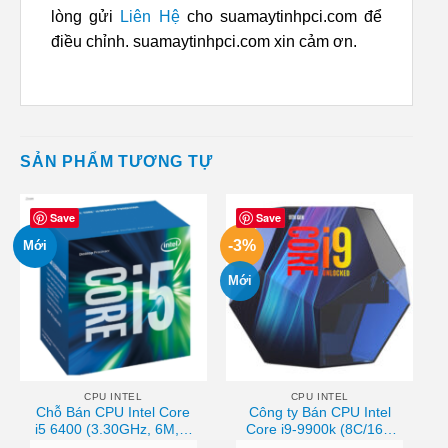
lòng gửi
Liên Hệ
cho suamaytinhpci.com để
điều chỉnh. suamaytinhpci.com xin cảm ơn.
SẢN PHẨM TƯƠNG TỰ
Save
Save
-3%
Mới
Mới
CPU INTEL
CPU INTEL
Chỗ Bán CPU Intel Core
Công ty Bán CPU Intel
i5 6400 (3.30GHz, 6M, 4
Core i9-9900k (8C/16T,
Cores 4 Threads) TRAY
3.6 GHz – 5.0 GHz,