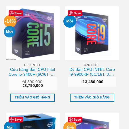
Save
Save
-14%
Mới
Mới
CPU INTEL
CPU INTEL
Cửa hàng Bán CPU Intel
Dv Bán CPU INTEL Core
Core i5-9400F (6C/6T, 2.9
i9-9900KF (8C/16T, 3.60
– 4.1 GHz, 9MB) – LGA
GHz up to 5.00 GHz,
₫
4,390,000
₫
13,480,000
1151-v2 Sài gòn
16MB) – 1151-v2 Chất
Giá
Giá
₫
3,790,000
lượng
gốc
hiện
là:
tại
₫4,390,000.
là:
THÊM VÀO GIỎ HÀNG
THÊM VÀO GIỎ HÀNG
₫3,790,000.
Save
Save
-8%
Mới