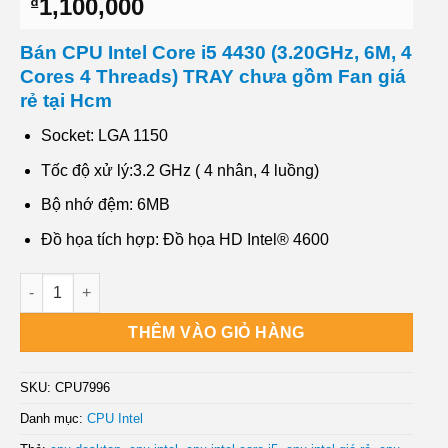
1,100,000
₫
Bán CPU Intel Core i5 4430 (3.20GHz, 6M, 4
Cores 4 Threads) TRAY chưa gồm Fan giá
rẻ tại Hcm
Socket: LGA 1150
Tốc độ xử lý:3.2 GHz ( 4 nhân, 4 luồng)
Bộ nhớ đệm: 6MB
Đồ họa tích hợp: Đồ họa HD Intel® 4600
Địa điểm Bán CPU Intel Core i5 4430 (3.20GHz, 6M, 4 Cores 
THÊM VÀO GIỎ HÀNG
SKU:
CPU7996
Danh mục:
CPU Intel