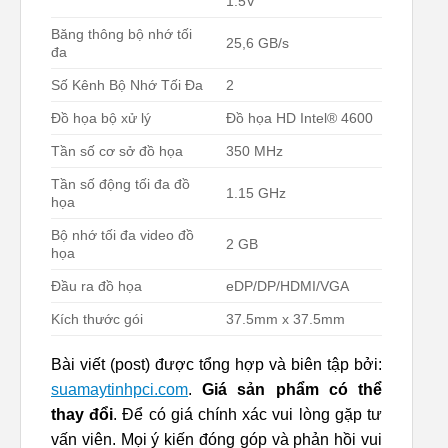
1.5V
Băng thông bộ nhớ tối
25,6 GB/s
đa
Số Kênh Bộ Nhớ Tối Đa
2
Đồ họa bộ xử lý
Đồ họa HD Intel® 4600
Tần số cơ sở đồ họa
350 MHz
Tần số động tối đa đồ
1.15 GHz
họa
Bộ nhớ tối đa video đồ
2 GB
họa
Đầu ra đồ họa
eDP/DP/HDMI/VGA
Kích thước gói
37.5mm x 37.5mm
Bài viết (post) được tổng hợp và biên tập bởi:
suamaytinhpci.com
.
Giá sản phẩm có thể
thay đổi
. Để có giá chính xác vui lòng gặp tư
vấn viên. Mọi ý kiến đóng góp và phản hồi vui