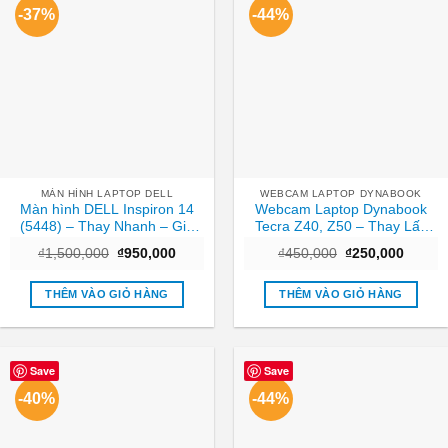
-37%
-44%
MÀN HÌNH LAPTOP DELL
WEBCAM LAPTOP DYNABOOK
Màn hình DELL Inspiron 14
Webcam Laptop Dynabook
(5448) – Thay Nhanh – Giá
Tecra Z40, Z50 – Thay Lấy
Rẻ TPHCM
Liền Tại TPHCM Giá Tốt
Giá
Giá
Giá
Giá
₫
1,500,000
₫
950,000
₫
450,000
₫
250,000
gốc
hiện
gốc
hiện
là:
tại
là:
tại
₫1,500,000.
là:
₫450,000.
là:
THÊM VÀO GIỎ HÀNG
THÊM VÀO GIỎ HÀNG
₫950,000.
₫250,0
Save
Save
-40%
-44%