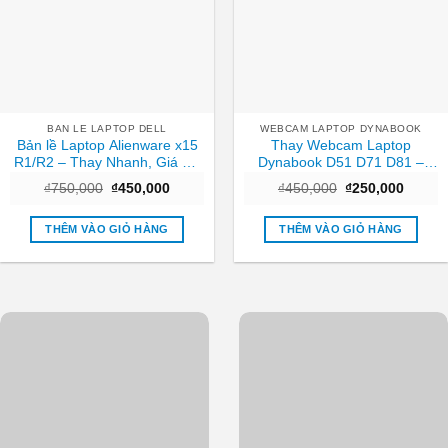
BAN LE LAPTOP DELL
WEBCAM LAPTOP DYNABOOK
Bản lề Laptop Alienware x15
Thay Webcam Laptop
R1/R2 – Thay Nhanh, Giá Rẻ
Dynabook D51 D71 D81 –
Tại TPHCM
Nhanh chóng Trung tâm
Giá
Giá
Giá
Giá
₫
750,000
₫
450,000
₫
450,000
₫
250,000
TPHCM
gốc
hiện
gốc
hiện
là:
tại
là:
tại
₫750,000.
là:
₫450,000.
là:
THÊM VÀO GIỎ HÀNG
THÊM VÀO GIỎ HÀNG
₫450,000.
₫250,0