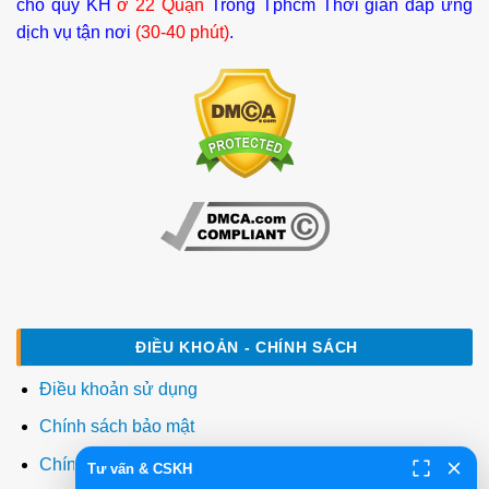
cho quý KH
ở 22 Quận
Trong Tphcm Thời gian đáp ứng
dịch vụ tận nơi
(30-40 phút)
.
ĐIỀU KHOẢN - CHÍNH SÁCH
Điều khoản sử dụng
Chính sách bảo mật
Chính sách thanh toán
Tư vấn & CSKH