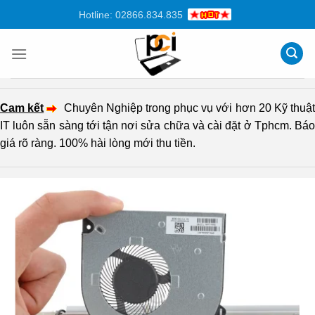
Chuyển
Hotline: 02866.834.835
đến
nội
dung
Cam kết
Chuyên Nghiệp trong phục vụ với hơn 20 Kỹ thuậ
IT luôn sẵn sàng tới tận nơi sửa chữa và cài đặt ở Tphcm. Báo
giá rõ ràng. 100% hài lòng mới thu tiền.