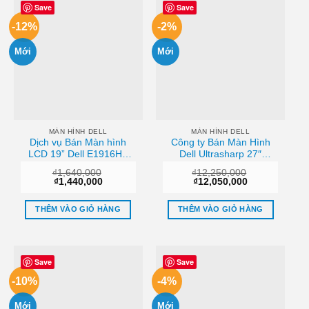
Save
Save
-12%
-2%
Mới
Mới
MÀN HÌNH DELL
MÀN HÌNH DELL
Dịch vụ Bán Màn hình
Công ty Bán Màn Hình
LCD 19” Dell E1916HV
Dell Ultrasharp 27″
Chính Hãng Sài gòn
U2718Q
₫
1,640,000
₫
12,250,000
(3840×2160/IPS/60Hz/5ms)
Giá
Giá
Giá
Giá
₫
1,440,000
₫
12,050,000
Hcm
gốc
hiện
gốc
hiện
là:
tại
là:
tại
₫1,640,000.
là:
₫12,250,000.
là:
THÊM VÀO GIỎ HÀNG
THÊM VÀO GIỎ HÀNG
₫1,440,000.
₫12,050,000.
Save
Save
-10%
-4%
Mới
Mới