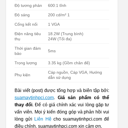
Độ tương phản
600:1 tĩnh
Độ sáng
200 cd/m² 1
Cổng kết nối
1 VGA
Điện năng tiêu
18.2W (Trung bình)
thụ
24W (Tối đa)
Thời gian đảm
5ms
bảo
Trọng lượng
3.35 kg (Gồm chân đế)
Cáp nguồn, Cáp VGA, Hướng
Phụ kiện
dẫn sử dụng
Bài viết (post) được tổng hợp và biên tập bởi:
suamaytinhpci.com
.
Giá sản phẩm có thể
thay đổi
. Để có giá chính xác vui lòng gặp tư
vấn viên. Mọi ý kiến đóng góp và phản hồi vui
lòng gửi
Liên Hệ
cho suamaytinhpci.com để
điều chỉnh. suamaytinhpci.com xin cảm ơn.