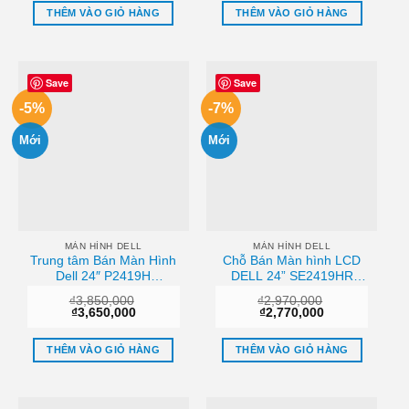
₫5,350,000.
là:
₫4,390,000.
là:
THÊM VÀO GIỎ HÀNG
THÊM VÀO GIỎ HÀNG
₫5,150,000.
₫4,190,000.
Save
Save
-5%
-7%
Mới
Mới
MÀN HÌNH DELL
MÀN HÌNH DELL
Trung tâm Bán Màn Hình
Chỗ Bán Màn hình LCD
Dell 24″ P2419H
DELL 24” SE2419HR
(1920×1080/IPS/60Hz/5ms)
(1920 x 1080/IPS/75Hz/8
₫
3,850,000
₫
2,970,000
Sài gòn
ms/FreeSync) Giá tốt
Giá
Giá
Giá
Giá
₫
3,650,000
₫
2,770,000
gốc
hiện
gốc
hiện
là:
tại
là:
tại
₫3,850,000.
là:
₫2,970,000.
là:
THÊM VÀO GIỎ HÀNG
THÊM VÀO GIỎ HÀNG
₫3,650,000.
₫2,770,000.