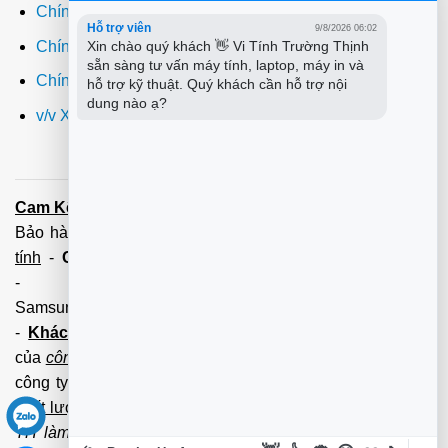
Chính sách giao hàng
Hỗ trợ viên
9/8/2026 06:02
Chính sách đổi trả
Xin chào quý khách 👋 Vi Tính Trường Thịnh 
sẵn sàng tư vấn máy tính, laptop, máy in và 
Chính sách bảo hành
hỗ trợ kỹ thuật. Quý khách cần hỗ trợ nội 
dung nào ạ?
v/v Xuất hóa đơn đỏ VAT
Cam Kết:
Dịch vụ
sửa máy tính
tới tận nơi trong 60 Phút -
Bảo hành tận tâm - Xuất hóa đơn đỏ đầy đủ
Cài đặt máy
tính
-
Cài Win Tận Nơi
(Win7,8,10) 100 - 200,000 vnđ
-
Nạp Mực in
(HP,Canon,
Samsung,Brother,Xeroc,Panasonic): 100 - 180,000 vnđ
-
Khách hàng lưu ý:
Các số điện thoại trên mới làm
của
công ty PCI.
Mọi giao dịch vui lòng liên hệ về tổng đài
công ty không liên hệ và làm việc với cá nhân đảm bảo
chất lượng dịch vụ
và
bảo hành
nhanh uy tín.
Mọi Trường
TH làm việc với cá nhân không qua tổng đài, không có