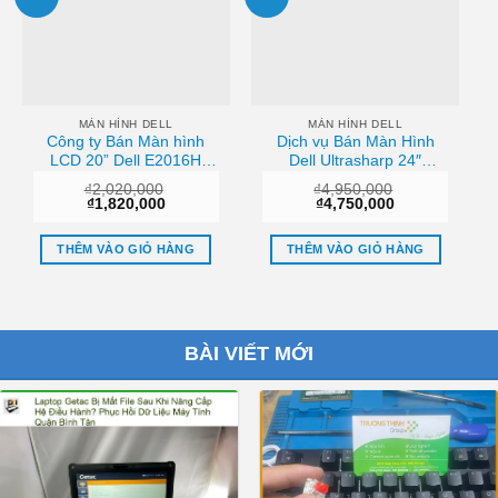
MÀN HÌNH DELL
MÀN HÌNH DELL
Công ty Bán Màn hình
Dịch vụ Bán Màn Hình
LCD 20” Dell E2016H
Dell Ultrasharp 24″
Chính Hãng Chất lượng
U2419H
₫
2,020,000
₫
4,950,000
(1920×1080/IPS/60Hz/8ms)
Giá
Giá
Giá
Giá
₫
1,820,000
₫
4,750,000
Giá tốt
gốc
hiện
gốc
hiện
là:
tại
là:
tại
₫2,020,000.
là:
₫4,950,000.
là:
THÊM VÀO GIỎ HÀNG
THÊM VÀO GIỎ HÀNG
₫1,820,000.
₫4,750,000.
BÀI VIẾT MỚI