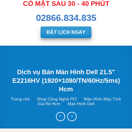
CÓ MẶT SAU 30 - 40 PHÚT
02866.834.835
ĐẶT LỊCH NGAY
Dịch vụ Bán Màn Hình Dell 21.5″
E2216HV (1920×1080/TN/60Hz/5ms)
Hcm
Trang chủ
»
Shop Công Nghệ PCI
»
Màn Hình Máy Tính
Giá Rẻ Hcm
»
Màn Hình Dell