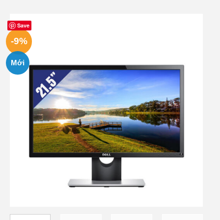
Save
-9%
Mới