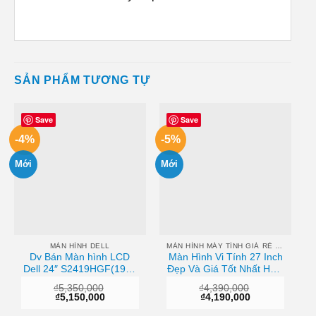
SẢN PHẨM TƯƠNG TỰ
Save
Save
-4%
-5%
Mới
Mới
MÀN HÌNH DELL
MÀN HÌNH MÁY TÍNH GIÁ RẺ HCM
Dv Bán Màn hình LCD
Màn Hình Vi Tính 27 Inch
Dell 24″ S2419HGF(1920
Đẹp Và Giá Tốt Nhất Hcm
x 1080/TN/144Hz/1ms)
AOC 27B1H/74 27 inches
₫
5,350,000
₫
4,390,000
Sài gòn
FHD IPS
Giá
Giá
Giá
Giá
₫
5,150,000
₫
4,190,000
gốc
hiện
gốc
hiện
là:
tại
là:
tại