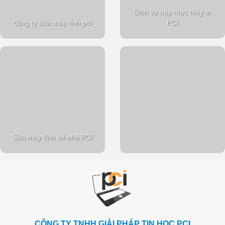
Dịch vụ nạp mực máy in
công ty sửa máy tính pci
PCI
Sửa máy tính tại nhà PCI
CÔNG TY TNHH GIẢI PHÁP TIN HỌC PCI