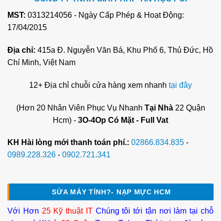
MST:
0313214056 - Ngày Cấp Phép & Hoạt Động:
17/04/2015
Địa chỉ:
415a Đ. Nguyễn Văn Bá, Khu Phố 6, Thủ Đức, Hồ
Chí Minh, Việt Nam
12+ Địa chỉ chuỗi cửa hàng xem nhanh
tại đây
(Hơn 20 Nhân Viên Phục Vụ Nhanh
Tại Nhà
22 Quận
Hcm) -
3O-4Op Có Mặt - Full Vat
KH Hài lòng mới thanh toán phí.:
02866.834.835
-
0989.228.326
-
0902.721.341
SỬA MÁY TÍNH?- NẠP MỰC HCM
Với Hơn
25 Kỹ thuật IT
Chúng tôi tới tận nơi làm tại chỗ