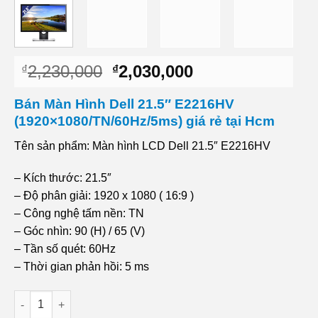
Giá
Giá
2,230,000
2,030,000
₫
₫
gốc
hiện
là:
tại
Bán Màn Hình Dell 21.5″ E2216HV
₫2,230,000.
là:
(1920×1080/TN/60Hz/5ms) giá rẻ tại Hcm
₫2,030,000.
Tên sản phẩm: Màn hình LCD Dell 21.5″ E2216HV
– Kích thước: 21.5″
– Độ phân giải: 1920 x 1080 ( 16:9 )
– Công nghệ tấm nền: TN
– Góc nhìn: 90 (H) / 65 (V)
– Tần số quét: 60Hz
– Thời gian phản hồi: 5 ms
Dịch vụ Bán Màn Hình Dell 21.5" E2216HV (1920x1080/TN/60H