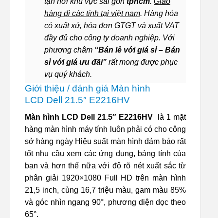
tận nơi khu vực sài gòn
tphcm
.
Giao
hàng đi các tỉnh tại việt nam
. Hàng hóa
có xuất xứ, hóa đơn GTGT và xuất VAT
đầy đủ cho công ty doanh nghiệp. Với
phương châm
“Bán lẻ với giá sỉ – Bán
sỉ với giá ưu đãi”
rất mong được phục
vụ quý khách.
Giới thiệu / đánh giá Màn hình
LCD Dell 21.5″ E2216HV
Màn hình LCD Dell 21.5″ E2216HV
là 1 mặt
hàng màn hình máy tính luôn phải có cho công
sở hàng ngày Hiệu suất màn hình đảm bảo rất
tốt nhu cầu xem các ứng dụng, bảng tính của
bạn và hơn thế nữa với độ rõ nét xuất sắc từ
phân giải 1920×1080 Full HD trên màn hình
21,5 inch, cùng 16,7 triệu màu, gam màu 85%
và góc nhìn ngang 90°, phương diện dọc theo
65°.