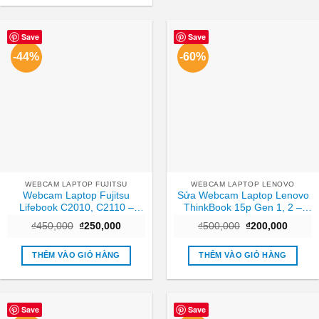
Save
Save
-44%
-60%
WEBCAM LAPTOP FUJITSU
WEBCAM LAPTOP LENOVO
Webcam Laptop Fujitsu
Sửa Webcam Laptop Lenovo
Lifebook C2010, C2110 –
ThinkBook 15p Gen 1, 2 –
Thay Nhanh TPHCM
Trung tâm sửa nhanh TPHCM
Giá
Giá
Giá
Giá
₫
450,000
₫
250,000
₫
500,000
₫
200,000
| Giá rẻ
gốc
hiện
gốc
hiện
là:
tại
là:
tại
₫450,000.
là:
₫500,000.
là:
THÊM VÀO GIỎ HÀNG
THÊM VÀO GIỎ HÀNG
₫250,000.
₫200,0
Save
Save