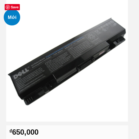
Save
Mới
650,000
₫