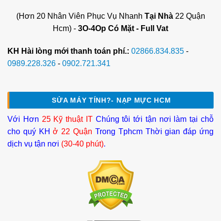
(Hơn 20 Nhân Viên Phục Vụ Nhanh
Tại Nhà
22 Quận
Hcm) -
3O-4Op Có Mặt - Full Vat
KH Hài lòng mới thanh toán phí.:
02866.834.835
-
0989.228.326
-
0902.721.341
SỬA MÁY TÍNH?- NẠP MỰC HCM
Với Hơn
25 Kỹ thuật IT
Chúng tôi tới tận nơi làm tại chỗ
cho quý KH
ở 22 Quận
Trong Tphcm Thời gian đáp ứng
dịch vụ tận nơi
(30-40 phút)
.