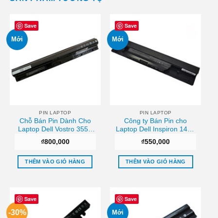
Save
Save
Mới
Mới
PIN LAPTOP
PIN LAPTOP
Chỗ Bán Pin Dành Cho
Công ty Bán Pin cho
Laptop Dell Vostro 3558
Laptop Dell Inspiron 1464
3458 Inspiron 3552 3558
1564 1764 Uy tín
₫
800,000
₫
550,000
5451 5459 5755 3451
3458 5455 5458 3551
3558 5551 5558 5559 Giá
THÊM VÀO GIỎ HÀNG
THÊM VÀO GIỎ HÀNG
rẻ
Save
Save
-30%
Mới