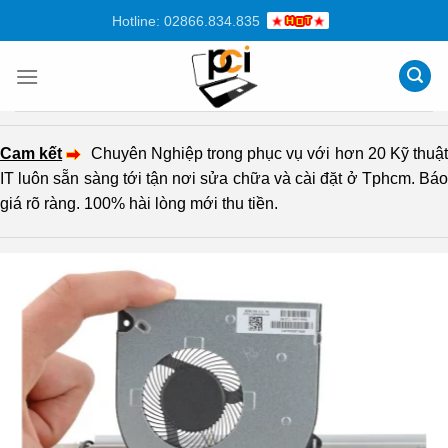
Chuyển
Hotline: 02866.834.835
đến
nội
dung
Cam kết
Chuyên Nghiệp trong phục vụ với hơn 20 Kỹ thuậ
IT luôn sẵn sàng tới tận nơi sửa chữa và cài đặt ở Tphcm. Báo
giá rõ ràng. 100% hài lòng mới thu tiền.