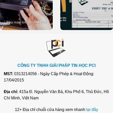
Sửa máy tính tại nhà PCI
CÔNG TY TNHH GIẢI PHÁP TIN HỌC PCI
MST:
0313214056 - Ngày Cấp Phép & Hoạt Động:
17/04/2015
Địa chỉ:
415a Đ. Nguyễn Văn Bá, Khu Phố 6, Thủ Đức, Hồ
Chí Minh, Việt Nam
12+ Địa chỉ chuỗi cửa hàng xem nhanh
tại đây