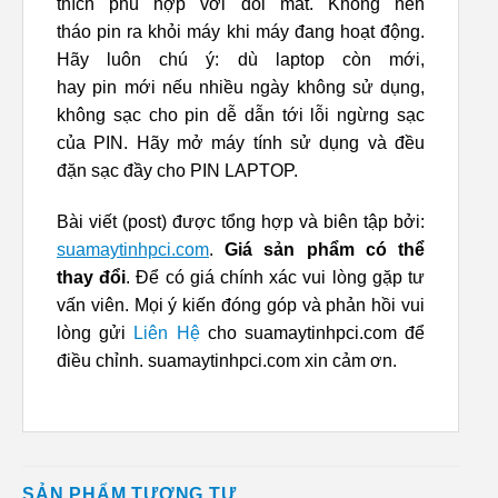
thích phù hợp với đôi mắt. Không nên
tháo pin ra khỏi máy khi máy đang hoạt động.
Hãy luôn chú ý: dù laptop còn mới,
hay pin mới nếu nhiều ngày không sử dụng,
không sạc cho pin dễ dẫn tới lỗi ngừng sạc
của PIN. Hãy mở máy tính sử dụng và đều
đặn sạc đầy cho PIN LAPTOP.
Bài viết (post) được tổng hợp và biên tập bởi:
suamaytinhpci.com
.
Giá sản phẩm có thể
thay đổi
. Để có giá chính xác vui lòng gặp tư
vấn viên. Mọi ý kiến đóng góp và phản hồi vui
lòng gửi
Liên Hệ
cho suamaytinhpci.com để
điều chỉnh. suamaytinhpci.com xin cảm ơn.
SẢN PHẨM TƯƠNG TỰ