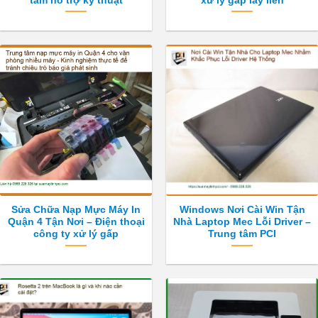
tâm hỗ trợ kỹ thuật
xử lý gấp lấy liền
Sửa Chữa Nạp Mực Máy In
Windows Nơi Cài Win Tận
Quận 4 Tận Nơi – Điện thoại
Nhà Laptop Mec Lỗi Driver –
công ty xử lý gấp
Trung tâm PCI