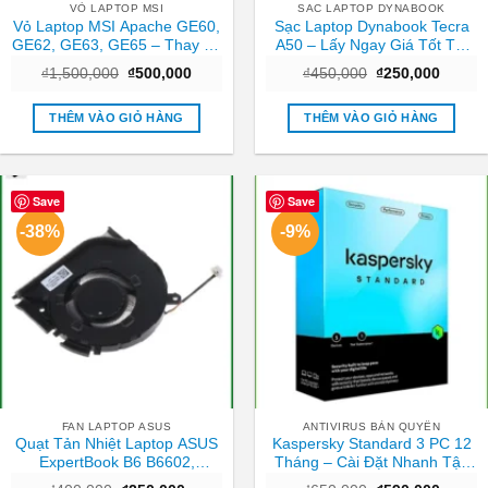
VỎ LAPTOP MSI
SAC LAPTOP DYNABOOK
Vỏ Laptop MSI Apache GE60,
Sạc Laptop Dynabook Tecra
GE62, GE63, GE65 – Thay Vỏ
A50 – Lấy Ngay Giá Tốt Tại
Lấy Liền, Giá Rẻ TPHCM
Cửa Hàng TPHCM
Giá
Giá
Giá
Giá
₫
1,500,000
₫
500,000
₫
450,000
₫
250,000
gốc
hiện
gốc
hiện
là:
tại
là:
tại
₫1,500,000.
là:
₫450,000.
là:
THÊM VÀO GIỎ HÀNG
THÊM VÀO GIỎ HÀNG
₫500,000.
₫250,0
Save
Save
-38%
-9%
FAN LAPTOP ASUS
ANTIVIRUS BẢN QUYỀN
Quạt Tản Nhiệt Laptop ASUS
Kaspersky Standard 3 PC 12
ExpertBook B6 B6602,
Tháng – Cài Đặt Nhanh Tận
B6602FC2 – Thay Giá Rẻ Lấy
Nơi TPHCM