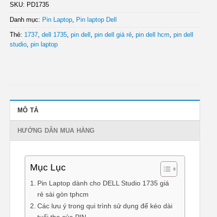
SKU:
PD1735
Danh mục:
Pin Laptop
,
Pin laptop Dell
Thẻ:
1737
,
dell 1735
,
pin dell
,
pin dell giá rẻ
,
pin dell hcm
,
pin dell
studio
,
pin laptop
MÔ TẢ
HƯỚNG DẪN MUA HÀNG
Mục Lục
Pin Laptop dành cho DELL Studio 1735 giá
rẻ sài gòn tphcm
Các lưu ý trong qui trình sử dụng để kéo dài
tuổi thọ của PIN