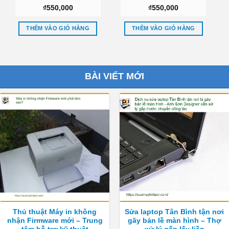
Tphcm
1015 1088 A840 A860 Sài
₫
550,000
₫
550,000
gòn
THÊM VÀO GIỎ HÀNG
THÊM VÀO GIỎ HÀNG
BÀI VIẾT MỚI
Thủ thuật Máy in không
Sửa laptop Tân Bình tận nơi
nhận Firmware mới – Trung
gãy bản lề màn hình – Thợ