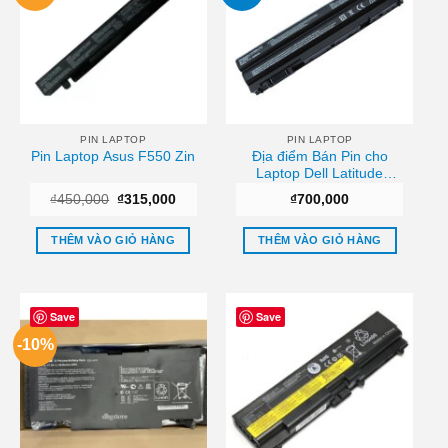
PIN LAPTOP
PIN LAPTOP
Pin Laptop Asus F550 Zin
Địa điểm Bán Pin cho
Laptop Dell Latitude
E6420 E5420 E5430
Giá
Giá
₫
450,000
₫
315,000
₫
700,000
E5520 E5530 E6430
gốc
hiện
E6520 E6530 Chất lượng
là:
tại
₫450,000.
là:
THÊM VÀO GIỎ HÀNG
THÊM VÀO GIỎ HÀNG
₫315,000.
Save
Save
-10%