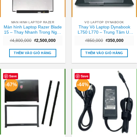
MAN HINH LAPTOP RAZER
VO LAPTOP DYNABOOK
Màn hình Laptop Razer Blade
Thay Vỏ Laptop Dynabook
15 – Thay Nhanh Trong Ngày
L750 L770 – Trung Tâm Uy
TPHCM
Tín Gần Nhất TPHCM
Giá
Giá
Giá
Giá
₫
4,800,000
₫
2,500,000
₫
850,000
₫
350,000
gốc
hiện
gốc
hiện
là:
tại
là:
tại
₫4,800,000.
là:
₫850,000.
là:
THÊM VÀO GIỎ HÀNG
THÊM VÀO GIỎ HÀNG
₫2,500,000.
₫350,0
Save
Save
-67%
-44%