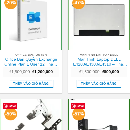
-20%
-47%
OFFICE BẢN QUYỀN
MÀN HÌNH LAPTOP DELL
Office Bản Quyền Exchange
Màn Hình Laptop DELL
Online Plan 1 User 12 Tháng
E4200/E4300/E4310 – Thay
– Hỗ trợ Cài đặt TPHCM
Tại Cửa Hàng Giá Rẻ TPHCM
Giá
Giá
Giá
Giá
₫
1,500,000
₫
1,200,000
₫
1,500,000
₫
800,000
gốc
hiện
gốc
hiện
là:
tại
là:
tại
₫1,500,000.
là:
₫1,500,000.
là:
THÊM VÀO GIỎ HÀNG
THÊM VÀO GIỎ HÀNG
₫1,200,000.
₫800,
Save
Save
-50%
-57%