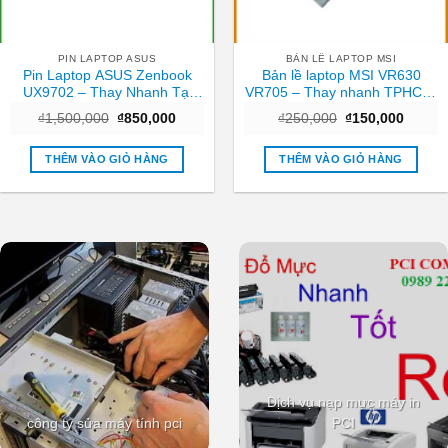
PIN LAPTOP ASUS
BẢN LỀ LAPTOP MSI
Pin Laptop ASUS Zenbook
Bản lề laptop MSI VR630
UX9702 – Thay Nhanh Tại
VR705 – Thay nhanh TPHCM,
Cửa Hàng TPHCM | Giá Rẻ
giá ưu đãi
Giá
Giá
Giá
Giá
₫
1,500,000
₫
850,000
₫
250,000
₫
150,000
gốc
hiện
gốc
hiện
là:
tại
là:
tại
₫1,500,000.
là:
₫250,000.
là:
THÊM VÀO GIỎ HÀNG
THÊM VÀO GIỎ HÀNG
₫850,000.
₫150,0
Dịch vụ nạp mực máy in
công ty sửa máy tính pci
PCI