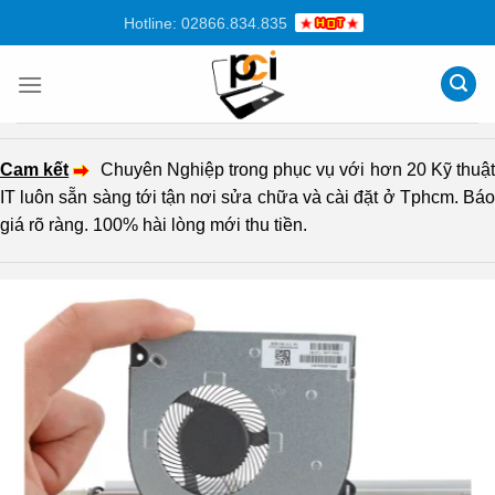
Chuyển
Hotline: 02866.834.835
đến
nội
dung
Cam kết
Chuyên Nghiệp trong phục vụ với hơn 20 Kỹ thuậ
IT luôn sẵn sàng tới tận nơi sửa chữa và cài đặt ở Tphcm. Báo
giá rõ ràng. 100% hài lòng mới thu tiền.