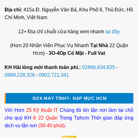
Địa chỉ:
415a Đ. Nguyễn Văn Bá, Khu Phố 6, Thủ Đức, Hồ
Chí Minh, Việt Nam
12+ Địa chỉ chuỗi cửa hàng xem nhanh
tại đây
(Hơn 20 Nhân Viên Phục Vụ Nhanh
Tại Nhà
22 Quận
Hcm) -
3O-4Op Có Mặt - Full Vat
KH Hài lòng mới thanh toán phí.:
02866.834.835
-
0989.228.326
-
0902.721.341
SỬA MÁY TÍNH?- NẠP MỰC HCM
Với Hơn
25 Kỹ thuật IT
Chúng tôi tới tận nơi làm tại chỗ
cho quý KH
ở 22 Quận
Trong Tphcm Thời gian đáp ứng
dịch vụ tận nơi
(30-40 phút)
.