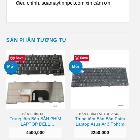
điều chỉnh. suamaytinhpci.com xin cảm ơn.
SẢN PHẨM TƯƠNG TỰ
Save
Save
Mới
Mới
BÀN PHÍM DELL
BÀN PHÍM LAPTOP ASUS
Trung tâm Bán BÀN PHÍM
Trung tâm Bán Bàn Phím
LAPTOP DELL
Laptop Asus A43 Tphcm
ALIENWARE M14X
₫
500,000
₫
250,000
GAMING Chất lượng