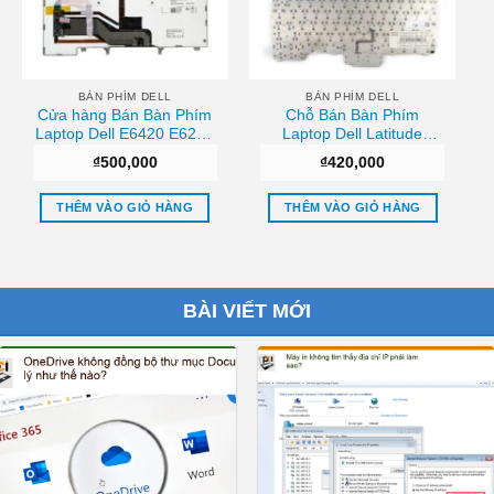
BÀN PHÍM DELL
BÀN PHÍM DELL
Cửa hàng Bán Bàn Phím
Chỗ Bán Bàn Phím
Laptop Dell E6420 E6220
Laptop Dell Latitude
(Có Đèn) Giá tốt
E6400 E6500 E5400
₫
500,000
₫
420,000
E5500 Uy tín
THÊM VÀO GIỎ HÀNG
THÊM VÀO GIỎ HÀNG
BÀI VIẾT MỚI