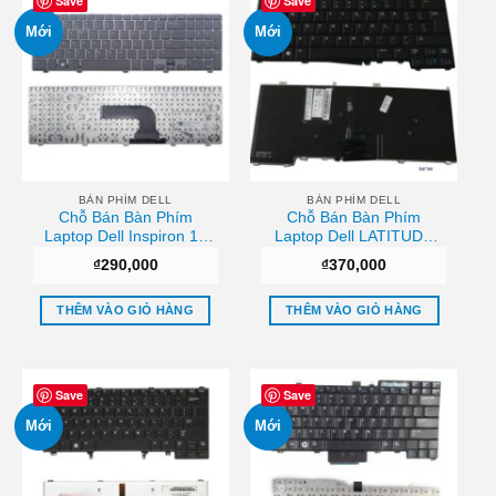
Save
Save
Mới
Mới
BÀN PHÍM DELL
BÀN PHÍM DELL
Chỗ Bán Bàn Phím
Chỗ Bán Bàn Phím
Laptop Dell Inspiron 15
Laptop Dell LATITUDE
3521 3537 Sài gòn
E7440/E7240 Uy tín
₫
290,000
₫
370,000
THÊM VÀO GIỎ HÀNG
THÊM VÀO GIỎ HÀNG
Save
Save
Mới
Mới