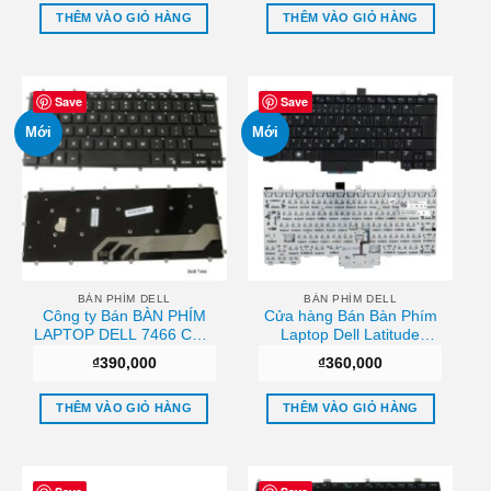
THÊM VÀO GIỎ HÀNG
THÊM VÀO GIỎ HÀNG
Save
Save
Mới
Mới
BÀN PHÍM DELL
BÀN PHÍM DELL
Công ty Bán BÀN PHÍM
Cửa hàng Bán Bàn Phím
LAPTOP DELL 7466 Chất
Laptop Dell Latitude
lượng
E4310 P6VGX 0P6VGX
₫
390,000
₫
360,000
Uy tín
THÊM VÀO GIỎ HÀNG
THÊM VÀO GIỎ HÀNG