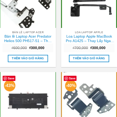
BẢN LỀ LAPTOP ACER
LOA LAPTOP APPLE
Bản lề Laptop Acer Predator
Loa Laptop Apple MacBook
Helios 500 PH517-51 – Thay
Pro A1425 – Thay Lấy Ngay
ngay giá tốt TPHCM
Tại Cửa Hàng TPHCM
Giá
Giá
Giá
Giá
₫
600,000
₫
300,000
₫
700,000
₫
300,000
gốc
hiện
gốc
hiện
là:
tại
là:
tại
₫600,000.
là:
₫700,000.
là:
THÊM VÀO GIỎ HÀNG
THÊM VÀO GIỎ HÀNG
₫300,000.
₫300,0
Save
Save
-43%
-40%