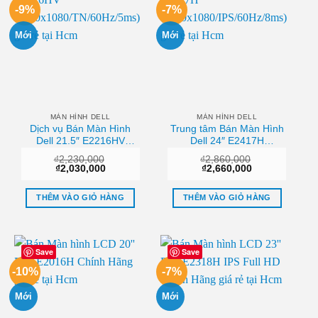
-9%
-7%
Mới
Mới
MÀN HÌNH DELL
MÀN HÌNH DELL
Dịch vụ Bán Màn Hình
Trung tâm Bán Màn Hình
Dell 21.5″ E2216HV
Dell 24″ E2417H
(1920×1080/TN/60Hz/5ms)
(1920×1080/IPS/60Hz/8ms)
₫
2,230,000
₫
2,860,000
Hcm
Uy tín
Giá
Giá
Giá
Giá
₫
2,030,000
₫
2,660,000
gốc
hiện
gốc
hiện
là:
tại
là:
tại
₫2,230,000.
là:
₫2,860,000.
là:
THÊM VÀO GIỎ HÀNG
THÊM VÀO GIỎ HÀNG
₫2,030,000.
₫2,660,000.
Save
Save
-10%
-7%
Mới
Mới