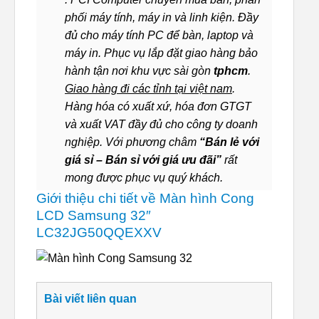
phối máy tính, máy in và linh kiện. Đầy
đủ cho máy tính PC để bàn, laptop và
máy in. Phục vụ lắp đặt giao hàng bảo
hành tận nơi khu vực sài gòn
tphcm
.
Giao hàng đi các tỉnh tại việt nam
.
Hàng hóa có xuất xứ, hóa đơn GTGT
và xuất VAT đầy đủ cho công ty doanh
nghiệp. Với phương châm
“Bán lẻ với
giá sỉ – Bán sỉ với giá ưu đãi”
rất
mong được phục vụ quý khách.
Giới thiệu chi tiết về Màn hình Cong
LCD Samsung 32″
LC32JG50QQEXXV
Bài viết liên quan