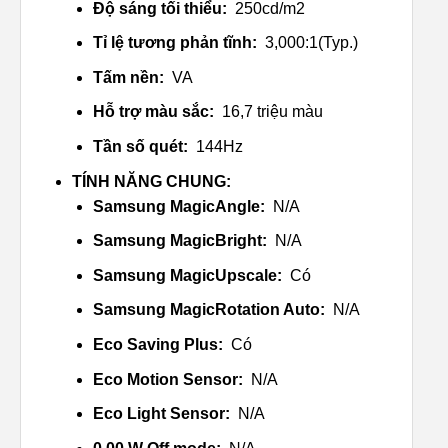
Độ sáng tối thiểu:
250cd/m2
Tỉ lệ tương phản tĩnh:
3,000:1(Typ.)
Tấm nền:
VA
Hỗ trợ màu sắc:
16,7 triệu màu
Tần số quét:
144Hz
TÍNH NĂNG CHUNG:
Samsung MagicAngle:
N/A
Samsung MagicBright:
N/A
Samsung MagicUpscale:
Có
Samsung MagicRotation Auto:
N/A
Eco Saving Plus:
Có
Eco Motion Sensor:
N/A
Eco Light Sensor:
N/A