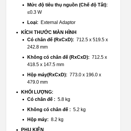
Mức độ tiêu thụ nguồn (Chế độ Tắt):
≤0.3 W
Loại:
External Adaptor
KÍCH THƯỚC MÀN HÌNH
Có chân đế (RxCxD):
712.5 x 519.5 x
242.8 mm
Không có chân đế (RxCxD):
712.5 x
418.5 x 147.5 mm
Hộp máy(RxCxD):
773.0 x 196.0 x
479.0 mm
KHỐI LƯỢNG:
Có chân đế :
5.8 kg
Không có chân đế :
5.2 kg
Hộp máy:
8.2 kg
PHỤ KIỆN