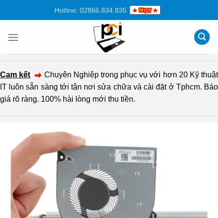
Chuyển
Hotline: 02866.834.835
đến
nội
dung
Cam kết
Chuyên Nghiệp trong phục vụ với hơn 20 Kỹ thuậ
IT luôn sẵn sàng tới tận nơi sửa chữa và cài đặt ở Tphcm. Báo
giá rõ ràng. 100% hài lòng mới thu tiền.