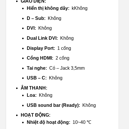
GIAO DIỆN:
Hiển thị không dây:
kKhông
D – Sub:
Không
DVI:
Không
Dual Link DVI:
Không
Display Port:
1 cổng
Cổng HDMI:
2 cổng
Tai nghe:
Có – Jack 3,5mm
USB – C:
Không
ÂM THANH:
Loa:
Không
USB sound bar (Ready):
Không
HOẠT ĐỘNG:
Nhiệt độ hoạt động:
10~40 ℃