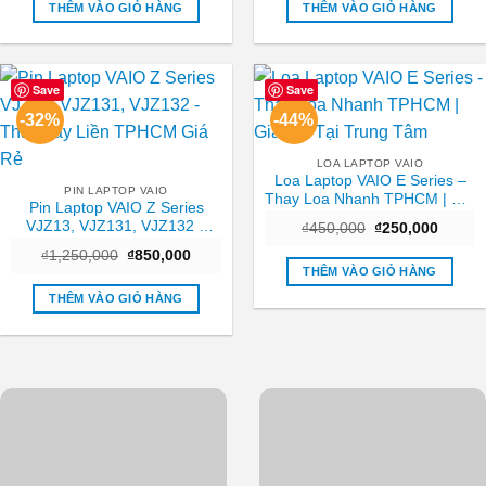
₫450,000.
là:
₫500,000.
là:
THÊM VÀO GIỎ HÀNG
THÊM VÀO GIỎ HÀNG
₫150,000.
₫350,0
Save
Save
-32%
-44%
LOA LAPTOP VAIO
Loa Laptop VAIO E Series –
PIN LAPTOP VAIO
Thay Loa Nhanh TPHCM | Giá
Pin Laptop VAIO Z Series
Tốt Tại Trung Tâm
VJZ13, VJZ131, VJZ132 –
Giá
Giá
₫
450,000
₫
250,000
gốc
hiện
Thay Lấy Liền TPHCM Giá Rẻ
Giá
Giá
₫
1,250,000
₫
850,000
là:
tại
gốc
hiện
₫450,000.
là:
THÊM VÀO GIỎ HÀNG
là:
tại
₫250,0
₫1,250,000.
là:
THÊM VÀO GIỎ HÀNG
₫850,000.