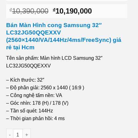
Giá
Giá
10,390,000
10,190,000
₫
₫
gốc
hiện
là:
tại
Bán Màn Hình cong Samsung 32″
₫10,390,000.
là:
LC32JG50QQEXXV
₫10,190,000.
(2560×1440/VA/144Hz/4ms/FreeSync) giá
rẻ tại Hcm
Tên sản phẩm: Màn hình LCD Samsung 32″
LC32JG50QQEXXV
– Kích thước: 32″
– Độ phân giải: 2560 x 1440 ( 16:9 )
– Công nghệ tấm nền: VA
– Góc nhìn: 178 (H) / 178 (V)
– Tần số quét: 144Hz
– Thời gian phản hồi: 4 ms
Dv Bán Màn Hình cong Samsung 32" LC32JG50QQEXXV (2560x1