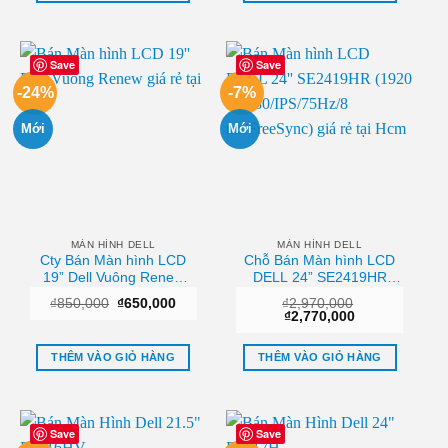
Save
Save
-24%
-7%
Mới
Mới
MÀN HÌNH DELL
MÀN HÌNH DELL
Cty Bán Màn hình LCD
Chỗ Bán Màn hình LCD
19” Dell Vuông Renew
DELL 24” SE2419HR
Giá tốt
(1920 x 1080/IPS/75Hz/8
Giá
Giá
₫
850,000
₫
650,000
₫
2,970,000
ms/FreeSync) Giá tốt
gốc
hiện
Giá
Giá
₫
2,770,000
là:
tại
gốc
hiện
₫850,000.
là:
là:
tại
₫650,000.
₫2,970,000.
là:
THÊM VÀO GIỎ HÀNG
THÊM VÀO GIỎ HÀNG
₫2,770,000.
Save
Save