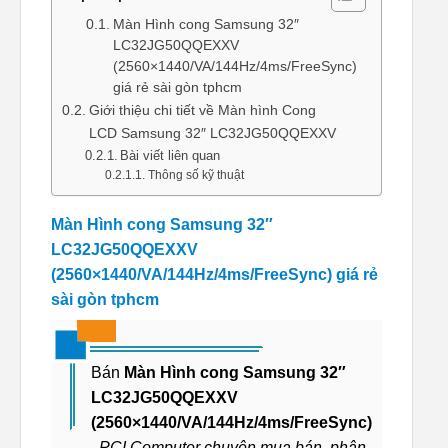
Màn Hình cong Samsung 32″
LC32JG50QQEXXV
(2560×1440/VA/144Hz/4ms/FreeSync)
giá rẻ sài gòn tphcm
Giới thiệu chi tiết về Màn hình Cong
LCD Samsung 32″ LC32JG50QQEXXV
Bài viết liên quan
Thông số kỹ thuật
Màn Hình cong Samsung 32″
LC32JG50QQEXXV
(2560×1440/VA/144Hz/4ms/FreeSync) giá rẻ
sài gòn tphcm
Bán
Màn Hình cong Samsung 32″
LC32JG50QQEXXV
(2560×1440/VA/144Hz/4ms/FreeSync)
. PCI Computer chuyên mua bán, phân