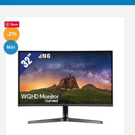
Save
-2%
Mới