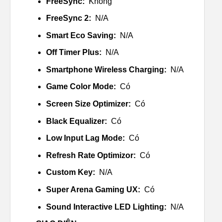
FreeSync:
Không
FreeSync 2:
N/A
Smart Eco Saving:
N/A
Off Timer Plus:
N/A
Smartphone Wireless Charging:
N/A
Game Color Mode:
Có
Screen Size Optimizer:
Có
Black Equalizer:
Có
Low Input Lag Mode:
Có
Refresh Rate Optimizor:
Có
Custom Key:
N/A
Super Arena Gaming UX:
Có
Sound Interactive LED Lighting:
N/A