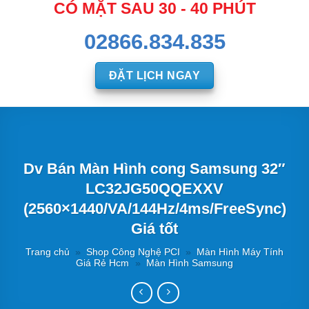
CÓ MẶT SAU 30 - 40 PHÚT
02866.834.835
ĐẶT LỊCH NGAY
Dv Bán Màn Hình cong Samsung 32″
LC32JG50QQEXXV
(2560×1440/VA/144Hz/4ms/FreeSync)
Giá tốt
Trang chủ
»
Shop Công Nghệ PCI
»
Màn Hình Máy Tính
Giá Rẻ Hcm
»
Màn Hình Samsung