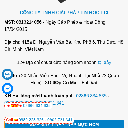
CÔNG TY TNHH GIẢI PHÁP TIN HỌC PCI
MST:
0313214056 - Ngày Cấp Phép & Hoạt Động:
17/04/2015
Địa chỉ:
415a Đ. Nguyễn Văn Bá, Khu Phố 6, Thủ Đức, Hồ
Chí Minh, Việt Nam
12+ Địa chỉ chuỗi cửa hàng xem nhanh
tại đây
(Hơn 20 Nhân Viên Phục Vụ Nhanh
Tại Nhà
22 Quận
Hcm) -
3O-4Op Có Mặt - Full Vat
KH Hài lòng mới thanh toán phí.:
02866.834.835
-
0989.228.326
-
0902.721.341
02866 834 835
Call
0989.228.326
-
0902.721.341
SỬA MÁY TÍNH?- NẠP MỰC HCM