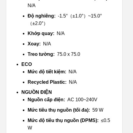
N/A
Độ nghiêng:
-1.5°（±1.0°）~15.0°
（±2.0°）
Khớp quay:
N/A
Xoay:
N/A
Treo tường:
75.0 x 75.0
ECO
Mức độ tiết kiệm:
N/A
Recycled Plastic:
N/A
NGUỒN ĐIỆN
Nguồn cấp điện:
AC 100~240V
Mức tiêu thụ nguồn (tối đa):
59 W
Mức độ tiêu thụ nguồn (DPMS):
≤0.5
W