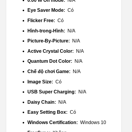
0.00 W Off mode:
N/A
Eye Saver Mode:
Có
Flicker Free:
Có
Hình-trong-Hình:
N/A
Picture-By-Picture:
N/A
Active Crystal Color:
N/A
Quantum Dot Color:
N/A
Chế độ chơi Game:
N/A
Image Size:
Có
USB Super Charging:
N/A
Daisy Chain:
N/A
Easy Setting Box:
Có
Windows Certification:
Windows 10