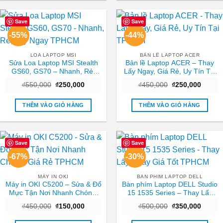
Save
Save
-55%
-44%
LOA LAPTOP MSI
BẢN LỀ LAPTOP ACER
Sửa Loa Laptop MSI Stealth
Bản lề Laptop ACER – Thay
GS60, GS70 – Nhanh, Rẻ,
Lấy Ngay, Giá Rẻ, Uy Tín Tại
Lấy Ngay TPHCM
TPHCM
Giá
Giá
Giá
Giá
₫
550,000
₫
250,000
₫
450,000
₫
250,000
gốc
hiện
gốc
hiện
là:
tại
là:
tại
₫550,000.
là:
₫450,000.
là:
THÊM VÀO GIỎ HÀNG
THÊM VÀO GIỎ HÀNG
₫250,000.
₫250,0
Save
Save
-67%
-30%
MÁY IN OKI
BAN PHIM LAPTOP DELL
Máy in OKI C5200 – Sửa & Đổ
Bàn phím Laptop DELL Studio
Mực Tận Nơi Nhanh Chóng,
15 1535 Series – Thay Lấy
Giá Rẻ TPHCM
Ngay Giá Tốt TPHCM
Giá
Giá
Giá
Giá
₫
450,000
₫
150,000
₫
500,000
₫
350,000
gốc
hiện
gốc
hiện
là:
tại
là:
tại