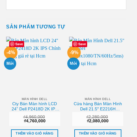
SẢN PHẨM TƯƠNG TỰ
Save
Save
-4%
-9%
Mới
Mới
MÀN HÌNH DELL
MÀN HÌNH DELL
Cty Bán Màn hình LCD
Cửa hàng Bán Màn Hình
24” Dell P2418D 2K IPS
Dell 21.5″ E2216H
Chính Hãng Hcm
(1920×1080/TN/60Hz/5ms)
₫
4,960,000
₫
2,280,000
Chất lượng
Giá
Giá
Giá
Giá
₫
4,760,000
₫
2,080,000
gốc
hiện
gốc
hiện
là:
tại
là:
tại
₫4,960,000.
là:
₫2,280,000.
là:
THÊM VÀO GIỎ HÀNG
THÊM VÀO GIỎ HÀNG
₫4,760,000.
₫2,080,000.