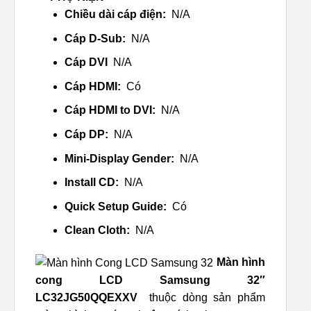
Chiều dài cáp điện:
N/A
Cáp D-Sub:
N/A
Cáp DVI
N/A
Cáp HDMI:
Có
Cáp HDMI to DVI:
N/A
Cáp DP:
N/A
Mini-Display Gender:
N/A
Install CD:
N/A
Quick Setup Guide:
Có
Clean Cloth:
N/A
Màn hình
cong LCD Samsung 32″
LC32JG50QQEXXV
thuộc dòng sản phẩm