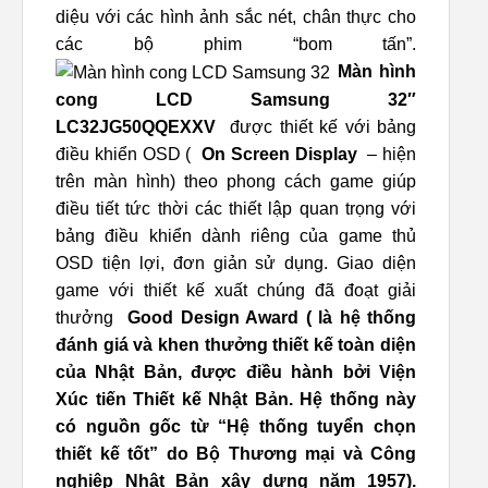
diệu với các hình ảnh sắc nét, chân thực cho
các bộ phim “bom tấn”.
Màn hình
cong LCD Samsung 32″
LC32JG50QQEXXV
được thiết kế với bảng
điều khiển OSD (
On Screen Display
– hiện
trên màn hình) theo phong cách game giúp
điều tiết tức thời các thiết lập quan trọng với
bảng điều khiển dành riêng của game thủ
OSD tiện lợi, đơn giản sử dụng. Giao diện
game với thiết kế xuất chúng đã đoạt giải
thưởng
Good Design Award ( là hệ thống
đánh giá và khen thưởng thiết kế toàn diện
của Nhật Bản, được điều hành bởi Viện
Xúc tiến Thiết kế Nhật Bản. Hệ thống này
có nguồn gốc từ “Hệ thống tuyển chọn
thiết kế tốt” do Bộ Thương mại và Công
nghiệp Nhật Bản xây dựng năm 1957).