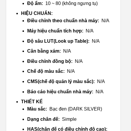
Độ ẩm:
10 ~ 80 (không ngưng tụ)
HIỆU CHUẨN:
Điều chỉnh theo chuẩn nhà máy:
N/A
Máy hiệu chuẩn tích hợp:
N/A
Độ sâu LUT(Look up Table):
N/A
Cân bằng xám:
N/A
Điều chỉnh đồng bộ:
N/A
Chế độ màu sắc:
N/A
CMS(chế độ quản lý màu sắc):
N/A
Báo cáo hiệu chuẩn nhà máy:
N/A
THIẾT KẾ
Màu sắc:
Bạc đen (DARK SILVER)
Dạng chân đế:
Simple
HAS(chân đế có điều chỉnh độ cao):