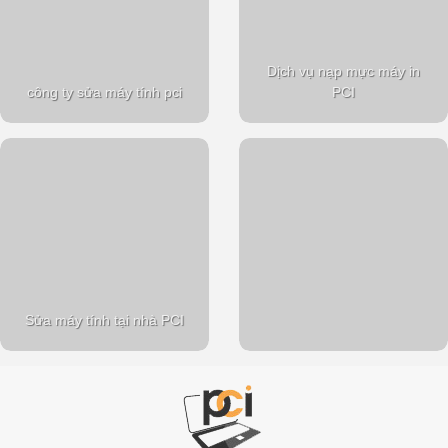
Dịch vụ nạp mực máy in
công ty sửa máy tính pci
PCI
Sửa máy tính tại nhà PCI