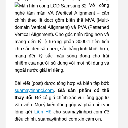
Với công
nghệ tầm màn VA (Vertical Alignment – căn
chỉnh theo lề dọc) gồm biến thể MVA (Multi-
domain Vertical Alignment) và PVA (Patterned
Vertical Alignment). Cho góc nhìn rộng hơn và
mang đến tỷ lệ tương phản 3000:1 tiên tiến
cho sắc đen sâu hơn, sắc trắng tinh khiết hơn,
mang đến tỷ sắc màu sống động cho trải
nhiệm của người sử dụng với mọi nội dung và
ngoài nước giải trí riêng.
Bài viết (post) được tổng hợp và biên tập bởi:
suamaytinhpci.com
.
Giá sản phẩm có thể
thay đổi
. Để có giá chính xác vui lòng gặp tư
vấn viên. Mọi ý kiến đóng góp và phản hồi vui
lòng gửi
Liên Hệ
cho suamaytinhpci.com để
điều chỉnh. suamaytinhpci.com xin cảm ơn.