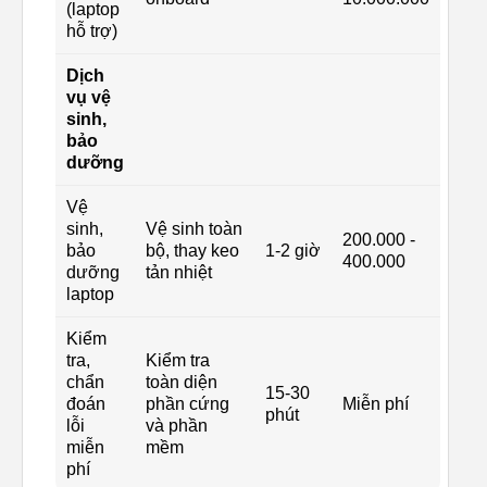
(laptop
hỗ trợ)
Dịch
vụ vệ
sinh,
bảo
dưỡng
Vệ
sinh,
Vệ sinh toàn
200.000 -
bảo
bộ, thay keo
1-2 giờ
400.000
dưỡng
tản nhiệt
laptop
Kiểm
tra,
Kiểm tra
chẩn
toàn diện
15-30
đoán
phần cứng
Miễn phí
phút
lỗi
và phần
miễn
mềm
phí