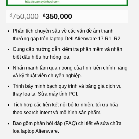
Giá
Giá
750,000
350,000
₫
₫
gốc
hiện
là:
tại
Phân tích chuyên sâu về các vấn đề âm thanh
₫750,000.
là:
thường gặp trên laptop Dell Alienware 17 R1, R2.
₫350,000.
Cung cấp hướng dẫn kiểm tra phần mềm và nhận
biết dấu hiệu hư hỏng loa.
Nhấn mạnh tầm quan trọng của linh kiện chính hãng
và kỹ thuật viên chuyên nghiệp.
Trình bày minh bạch quy trình và bảng giá dịch vụ
thay loa tại Sửa máy tính PCI.
Tích hợp các liên kết nội bộ tự nhiên, tối ưu hóa
theo search intent và mô hình sản phẩm.
Bao gồm phần hỏi đáp (FAQ) chi tiết về sửa chữa
loa laptop Alienware.