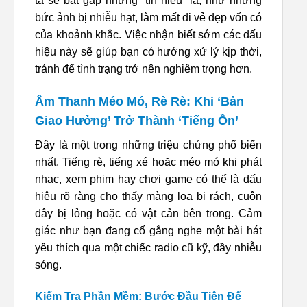
ta sẽ bắt gặp những “tín hiệu” lạ, như những
bức ảnh bị nhiễu hạt, làm mất đi vẻ đẹp vốn có
của khoảnh khắc. Việc nhận biết sớm các dấu
hiệu này sẽ giúp bạn có hướng xử lý kịp thời,
tránh để tình trạng trở nên nghiêm trọng hơn.
Âm Thanh Méo Mó, Rè Rè: Khi ‘Bản
Giao Hưởng’ Trở Thành ‘Tiếng Ồn’
Đây là một trong những triệu chứng phổ biến
nhất. Tiếng rè, tiếng xé hoặc méo mó khi phát
nhạc, xem phim hay chơi game có thể là dấu
hiệu rõ ràng cho thấy màng loa bị rách, cuộn
dây bị lỏng hoặc có vật cản bên trong. Cảm
giác như bạn đang cố gắng nghe một bài hát
yêu thích qua một chiếc radio cũ kỹ, đầy nhiễu
sóng.
Kiểm Tra Phần Mềm: Bước Đầu Tiên Để