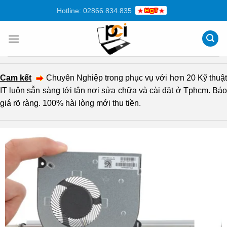
Chuyển
Hotline: 02866.834.835
đến
nội
dung
Cam kết
Chuyên Nghiệp trong phục vụ với hơn 20 Kỹ thuậ
IT luôn sẵn sàng tới tận nơi sửa chữa và cài đặt ở Tphcm. Báo
giá rõ ràng. 100% hài lòng mới thu tiền.