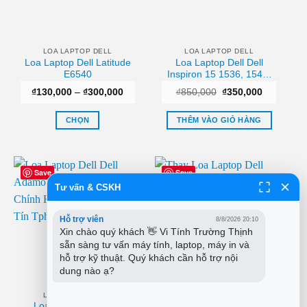
LOA LAPTOP DELL
LOA LAPTOP DELL
Loa Laptop Dell Latitude
Loa Laptop Dell Dell
E6540
Inspiron 15 1536, 1540,
1545 Zin Chính Hãng –
Khoảng
Giá
Giá
₫
130,000
–
₫
300,000
₫
850,000
₫
350,000
Thay Thế Lấy Ngay
giá:
gốc
hiện
Tphcm
từ
là:
tại
₫130,000
₫850,000.
là:
CHỌN
THÊM VÀO GIỎ HÀNG
đến
₫350,000.
₫300,000
Sản
phẩm
này
Save
Save
có
Tư vấn & CSKH
-36%
nhiều
biến
Hỗ trợ viên
8/8/2026 20:10
thể.
Xin chào quý khách 👋 Vi Tính Trường Thịnh 
Các
sẵn sàng tư vấn máy tính, laptop, máy in và 
tùy
hỗ trợ kỹ thuật. Quý khách cần hỗ trợ nội 
chọn
dung nào ạ?
có
thể
LOA LAPTOP DELL
LOA LAPTOP DELL
Loa Laptop Dell Dell
Thay Loa Laptop Dell