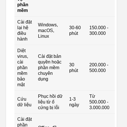
phần
mềm
Cài đặt
Windows,
lại hệ
30-60
150.000 -
macOS,
điều
phút
300.000
Linux
hành
Diệt
virus,
Cài đặt bản
cài
quyền hoặc
30
200.000 -
phần
phần mềm
phút
500.000
mềm
chuyên
bảo
dụng
mật
Phục hồi dữ
Từ
Cứu
1-3
liệu từ ổ
500.000 -
dữ liệu
ngày
cứng bị lỗi
3.000.000
Cài đặt
phần