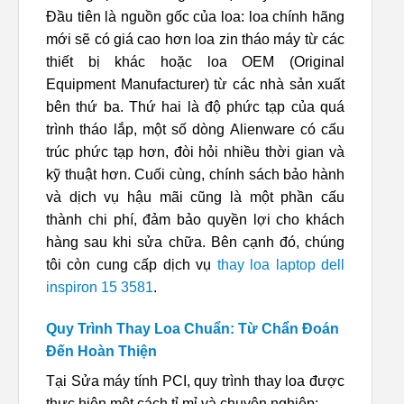
Đầu tiên là nguồn gốc của loa: loa chính hãng
mới sẽ có giá cao hơn loa zin tháo máy từ các
thiết bị khác hoặc loa OEM (Original
Equipment Manufacturer) từ các nhà sản xuất
bên thứ ba. Thứ hai là độ phức tạp của quá
trình tháo lắp, một số dòng Alienware có cấu
trúc phức tạp hơn, đòi hỏi nhiều thời gian và
kỹ thuật hơn. Cuối cùng, chính sách bảo hành
và dịch vụ hậu mãi cũng là một phần cấu
thành chi phí, đảm bảo quyền lợi cho khách
hàng sau khi sửa chữa. Bên cạnh đó, chúng
tôi còn cung cấp dịch vụ
thay loa laptop dell
inspiron 15 3581
.
Quy Trình Thay Loa Chuẩn: Từ Chẩn Đoán
Đến Hoàn Thiện
Tại Sửa máy tính PCI, quy trình thay loa được
thực hiện một cách tỉ mỉ và chuyên nghiệp: