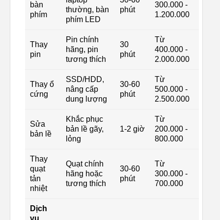
bàn
300.000 -
thường, bàn
phút
phím
1.200.000
phím LED
Pin chính
Từ
Thay
30
hãng, pin
400.000 -
pin
phút
tương thích
2.000.000
SSD/HDD,
Từ
Thay ổ
30-60
nâng cấp
500.000 -
cứng
phút
dung lượng
2.500.000
Khắc phục
Từ
Sửa
bản lề gãy,
1-2 giờ
200.000 -
bản lề
lỏng
800.000
Thay
Quạt chính
Từ
quạt
30-60
hãng hoặc
300.000 -
tản
phút
tương thích
700.000
nhiệt
Dịch
vụ