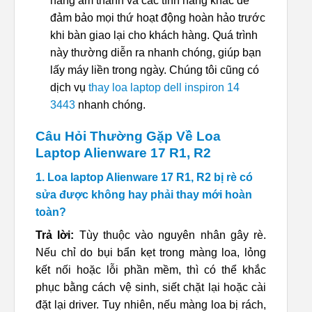
năng âm thanh và các tính năng khác để
đảm bảo mọi thứ hoạt động hoàn hảo trước
khi bàn giao lại cho khách hàng. Quá trình
này thường diễn ra nhanh chóng, giúp bạn
lấy máy liền trong ngày. Chúng tôi cũng có
dịch vụ
thay loa laptop dell inspiron 14
3443
nhanh chóng.
Câu Hỏi Thường Gặp Về Loa
Laptop Alienware 17 R1, R2
1. Loa laptop Alienware 17 R1, R2 bị rè có
sửa được không hay phải thay mới hoàn
toàn?
Trả lời:
Tùy thuộc vào nguyên nhân gây rè.
Nếu chỉ do bụi bẩn kẹt trong màng loa, lỏng
kết nối hoặc lỗi phần mềm, thì có thể khắc
phục bằng cách vệ sinh, siết chặt lại hoặc cài
đặt lại driver. Tuy nhiên, nếu màng loa bị rách,