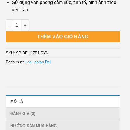
Sử dụng văn phong cảm xúc, tinh tế, hình ảnh theo
yêu cầu.
Loa Laptop Dell Alienware 17 R1 R2 Chính Hãng - Thay Loa Tậ
THÊM VÀO GIỎ HÀNG
SKU:
SP-DEL-17R1-SYN
Danh mục:
Loa Laptop Dell
MÔ TẢ
ĐÁNH GIÁ (0)
HƯỚNG DẪN MUA HÀNG