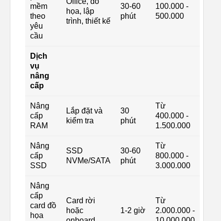
Office, đồ
mềm
30-60
100.000 -
họa, lập
theo
phút
500.000
trình, thiết kế
yêu
cầu
Dịch
vụ
nâng
cấp
Nâng
Từ
Lắp đặt và
30
cấp
400.000 -
kiểm tra
phút
RAM
1.500.000
Nâng
Từ
SSD
30-60
cấp
800.000 -
NVMe/SATA
phút
SSD
3.000.000
Nâng
cấp
Card rời
Từ
card đồ
hoặc
1-2 giờ
2.000.000 -
họa
onboard
10.000.000