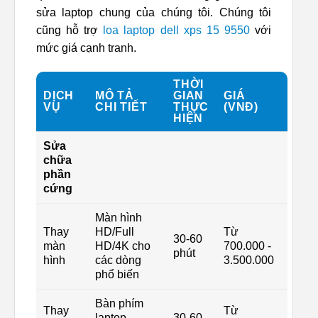
sửa laptop chung của chúng tôi. Chúng tôi
cũng hỗ trợ
loa laptop dell xps 15 9550
với
mức giá cạnh tranh.
THỜI
DỊCH
MÔ TẢ
GIAN
GIÁ
VỤ
CHI TIẾT
THỰC
(VNĐ)
HIỆN
Sửa
chữa
phần
cứng
Màn hình
Thay
HD/Full
Từ
30-60
màn
HD/4K cho
700.000 -
phút
hình
các dòng
3.500.000
phổ biến
Bàn phím
Thay
Từ
laptop
30-60