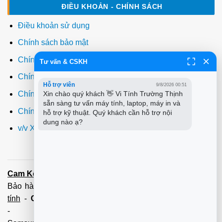
ĐIỀU KHOẢN - CHÍNH SÁCH
Điều khoản sử dụng
Chính sách bảo mật
Chính sách thanh toán
Tư vấn & CSKH
Chính sách giao hàng
Hỗ trợ viên
9/8/2026 00:51
Xin chào quý khách 👋 Vi Tính Trường Thịnh 
Chính sách đổi trả
sẵn sàng tư vấn máy tính, laptop, máy in và 
Chính sách bảo hành
hỗ trợ kỹ thuật. Quý khách cần hỗ trợ nội 
dung nào ạ?
v/v Xuất hóa đơn đỏ VAT
Cam Kết:
Dịch vụ
sửa máy tính
tới tận nơi trong 60 Phút -
Bảo hành tận tâm - Xuất hóa đơn đỏ đầy đủ
Cài đặt máy
tính
-
Cài Win Tận Nơi
(Win7,8,10) 100 - 200,000 vnđ
-
Nạp Mực in
(HP,Canon,