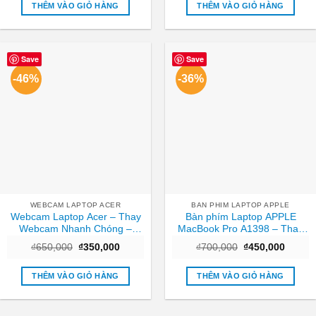
₫450,000.
là:
₫600.
là:
THÊM VÀO GIỎ HÀNG
THÊM VÀO GIỎ HÀNG
₫250,000.
₫300.
Save
Save
-46%
-36%
WEBCAM LAPTOP ACER
BAN PHIM LAPTOP APPLE
Webcam Laptop Acer – Thay
Bàn phím Laptop APPLE
Webcam Nhanh Chóng –
MacBook Pro A1398 – Thay
Trung Tâm TPHCM
Nhanh – Giá Rẻ TPHCM
Giá
Giá
Giá
Giá
₫
650,000
₫
350,000
₫
700,000
₫
450,000
gốc
hiện
gốc
hiện
là:
tại
là:
tại
₫650,000.
là:
₫700,000.
là:
THÊM VÀO GIỎ HÀNG
THÊM VÀO GIỎ HÀNG
₫350,000.
₫450,0