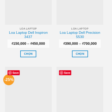
LOA LAPTOP
LOA LAPTOP
Loa Laptop Dell Inspiron
Loa Laptop Dell Precision
3437
5530
Khoảng
Khoảng
₫
150,000
–
₫
450,000
₫
390,000
–
₫
700,000
giá:
giá:
từ
từ
₫150,000
₫390,000
CHỌN
CHỌN
đến
đến
₫450,000
₫700,000
Sản
Sản
phẩm
phẩm
này
này
Save
Save
có
có
-25%
nhiều
nhiều
biến
biến
thể.
thể.
Các
Các
tùy
tùy
chọn
chọn