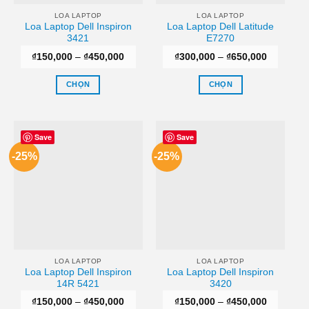
có
có
thể
thể
LOA LAPTOP
LOA LAPTOP
Loa Laptop Dell Inspiron
Loa Laptop Dell Latitude
được
được
3421
E7270
chọn
chọn
Khoảng
Khoảng
₫
150,000
–
₫
450,000
₫
300,000
–
₫
650,000
trên
trên
giá:
giá:
trang
trang
từ
từ
₫150,000
₫300,000
CHỌN
CHỌN
sản
sản
đến
đến
₫450,000
₫650,000
Sản
Sản
phẩm
phẩm
phẩm
phẩm
này
này
Save
Save
có
có
-25%
-25%
nhiều
nhiều
biến
biến
thể.
thể.
Các
Các
tùy
tùy
chọn
chọn
có
có
thể
thể
LOA LAPTOP
LOA LAPTOP
Loa Laptop Dell Inspiron
Loa Laptop Dell Inspiron
được
được
14R 5421
3420
chọn
chọn
Khoảng
Khoảng
₫
150,000
–
₫
450,000
₫
150,000
–
₫
450,000
trên
trên