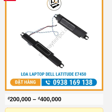
Khoảng
200,000
–
400,000
₫
₫
giá:
từ