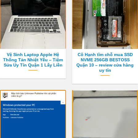
Vệ Sinh Laptop Apple Hệ
Cô Hạnh tìm chỗ mua SSD
Thống Tản Nhiệt Yếu – Tiệm
NVME 256GB BESTOSS
Sửa Uy Tín Quận 1 Lấy Liền
Quận 10 – review cửa hàng
uy tín