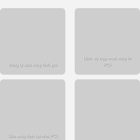
Dịch vụ nạp mực máy in
công ty sửa máy tính pci
PCI
Sửa máy tính tại nhà PCI