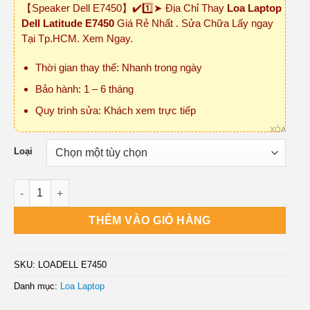
【Speaker Dell E7450】✔️1️⃣➤ Địa Chỉ Thay
Loa Laptop
₫200,000
Dell Latitude E7450
Giá Rẻ Nhất . Sửa Chữa Lấy ngay
đến
Tại Tp.HCM. Xem Ngay.
₫400,000
Thời gian thay thế: Nhanh trong ngày
Bảo hành: 1 – 6 tháng
Quy trình sửa: Khách xem trực tiếp
XÓA
Loại
Loa Laptop Dell Latitude E7450 số lượng
THÊM VÀO GIỎ HÀNG
SKU:
LOADELL E7450
Danh mục:
Loa Laptop