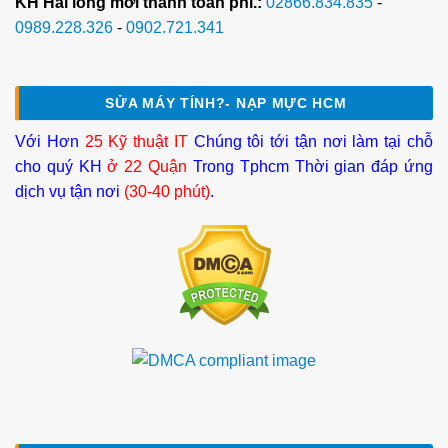
KH Hài lòng mới thanh toán phí.:
02866.834.835
-
0989.228.326
-
0902.721.341
SỬA MÁY TÍNH?- NẠP MỰC HCM
Với Hơn
25 Kỹ thuật IT
Chúng tôi tới tận nơi làm tại chỗ
cho quý KH
ở 22 Quận
Trong Tphcm Thời gian đáp ứng
dịch vụ tận nơi
(30-40 phút)
.