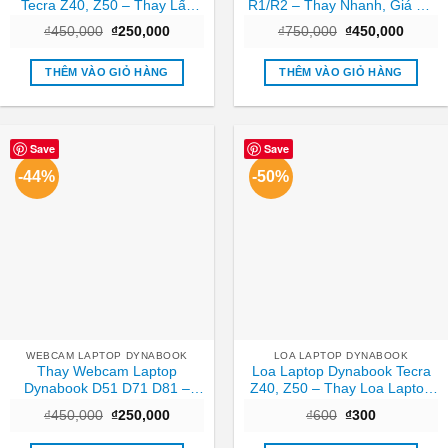
Tecra Z40, Z50 – Thay Lấy
R1/R2 – Thay Nhanh, Giá Rẻ
Liền Tại TPHCM Giá Tốt
Tại TPHCM
Giá
Giá
Giá
Giá
₫
450,000
₫
250,000
₫
750,000
₫
450,000
gốc
hiện
gốc
hiện
là:
tại
là:
tại
₫450,000.
là:
₫750,000.
là:
THÊM VÀO GIỎ HÀNG
THÊM VÀO GIỎ HÀNG
₫250,000.
₫450,0
Save
Save
-44%
-50%
WEBCAM LAPTOP DYNABOOK
LOA LAPTOP DYNABOOK
Thay Webcam Laptop
Loa Laptop Dynabook Tecra
Dynabook D51 D71 D81 –
Z40, Z50 – Thay Loa Laptop
Nhanh chóng Trung tâm
TPHCM Nhanh, Giá Rẻ
Giá
Giá
Giá
Giá
₫
450,000
₫
250,000
₫
600
₫
300
TPHCM
gốc
hiện
gốc
hiện
là:
tại
là:
tại