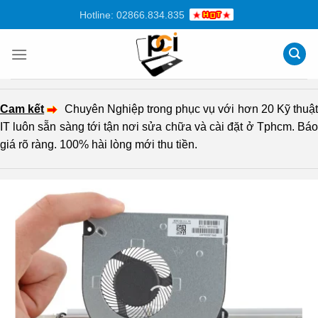
Chuyển
Hotline: 02866.834.835
đến
nội
dung
Cam kết
Chuyên Nghiệp trong phục vụ với hơn 20 Kỹ thuậ
IT luôn sẵn sàng tới tận nơi sửa chữa và cài đặt ở Tphcm. Báo
giá rõ ràng. 100% hài lòng mới thu tiền.