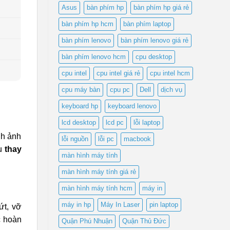
₫250,000.
Asus
bàn phím hp
bàn phím hp giá rẻ
bàn phím hp hcm
bàn phím laptop
bàn phím lenovo
bàn phím lenovo giá rẻ
bàn phím lenovo hcm
cpu desktop
cpu intel
cpu intel giá rẻ
cpu intel hcm
cpu máy bàn
cpu pc
Dell
dịch vụ
G
keyboard hp
keyboard lenovo
lcd desktop
lcd pc
lỗi laptop
nh ảnh
lỗi nguồn
lỗi pc
macbook
vụ
thay
màn hình máy tính
màn hình máy tính giá rẻ
màn hình máy tính hcm
máy in
máy in hp
Máy In Laser
pin laptop
ứt, vỡ
c hoàn
Quận Phú Nhuận
Quận Thủ Đức