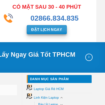
CÓ MẶT SAU 30 - 40 PHÚT
02866.834.835
ĐẶT LỊCH NGAY
 Lấy Ngay Giá Tốt TPHCM
DANH MỤC SẢN PHẨM
Laptop Giá Rẻ HCM
Linh Kiện Laptop
Bản Lề Laptop