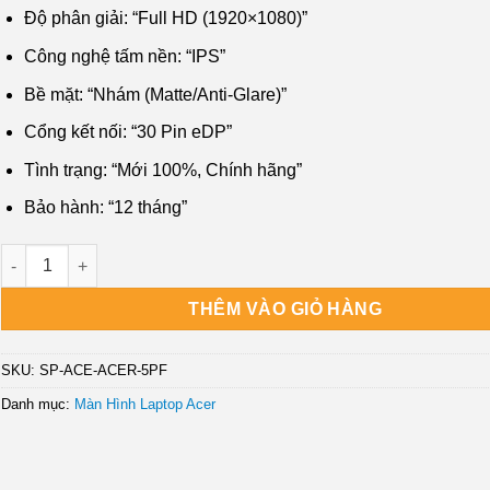
₫1,800,000.
là:
Độ phân giải: “Full HD (1920×1080)”
₫1,200,000.
Công nghệ tấm nền: “IPS”
Bề mặt: “Nhám (Matte/Anti-Glare)”
Cổng kết nối: “30 Pin eDP”
Tình trạng: “Mới 100%, Chính hãng”
Bảo hành: “12 tháng”
Màn hình Laptop Acer Aspire 5 A514-58, A514-58G - Thay Lấy Ng
THÊM VÀO GIỎ HÀNG
SKU:
SP-ACE-ACER-5PF
Danh mục:
Màn Hình Laptop Acer