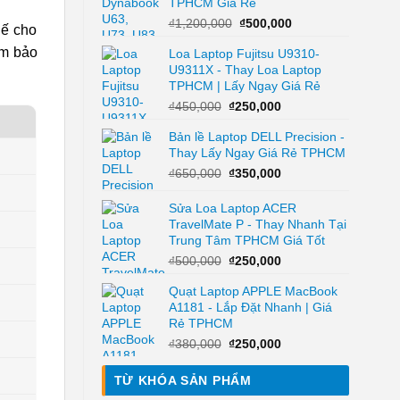
TPHCM Giá Rẻ
₫150,000.
Giá
Giá
₫
1,200,000
₫
500,000
hế cho
gốc
hiện
ảm bảo
Loa Laptop Fujitsu U9310-
là:
tại
U9311X - Thay Loa Laptop
₫1,200,000.
là:
TPHCM | Lấy Ngay Giá Rẻ
₫500,000.
Giá
Giá
₫
450,000
₫
250,000
gốc
hiện
Bản lề Laptop DELL Precision -
là:
tại
Thay Lấy Ngay Giá Rẻ TPHCM
₫450,000.
là:
₫250,000.
Giá
Giá
₫
650,000
₫
350,000
gốc
hiện
là:
tại
Sửa Loa Laptop ACER
₫650,000.
là:
TravelMate P - Thay Nhanh Tại
₫350,000.
Trung Tâm TPHCM Giá Tốt
Giá
Giá
₫
500,000
₫
250,000
gốc
hiện
Quạt Laptop APPLE MacBook
là:
tại
A1181 - Lắp Đặt Nhanh | Giá
₫500,000.
là:
Rẻ TPHCM
₫250,000.
Giá
Giá
₫
380,000
₫
250,000
gốc
hiện
là:
tại
TỪ KHÓA SẢN PHẨM
₫380,000.
là: