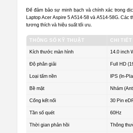
Để đảm bảo sự minh bạch và chính xác trong dịch 
Laptop Acer Aspire 5 A514-58 và A514-58G. Các t
tương thích và hiệu suất tối ưu.
THÔNG SỐ KỸ THUẬT
CHI TIẾT
Kích thước màn hình
14.0 inch
Độ phân giải
Full HD (1
Loại tấm nền
IPS (In-Pl
Bề mặt
Nhám (Anti
Cổng kết nối
30 Pin eD
Tần số quét
60Hz
Thời gian phản hồi
Thông thư