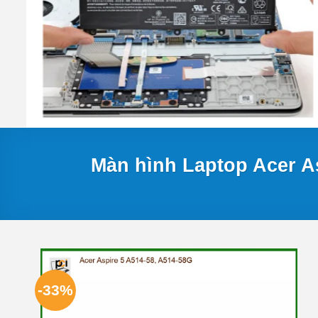
Màn hình Laptop Acer A
-33%