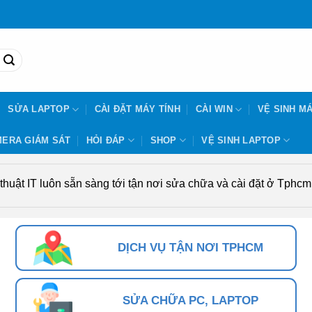
SỬA LAPTOP
CÀI ĐẶT MÁY TÍNH
CÀI WIN
VỆ SINH MÁ
ERA GIÁM SÁT
HỎI ĐÁP
SHOP
VỆ SINH LAPTOP
uật IT luôn sẵn sàng tới tận nơi sửa chữa và cài đặt ở Tphcm. 
DỊCH VỤ TẬN NƠI TPHCM
SỬA CHỮA PC, LAPTOP