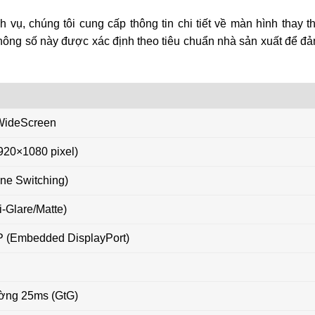
vụ, chúng tôi cung cấp thông tin chi tiết về màn hình thay t
hông số này được xác định theo tiêu chuẩn nhà sản xuất để đ
 WideScreen
920×1080 pixel)
ane Switching)
-Glare/Matte)
P (Embedded DisplayPort)
ờng 25ms (GtG)