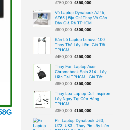
Giá
Giá
₫
750,000
₫
350,000
gốc
hiện
Vỏ Laptop Dynabook AZ45,
là:
tại
AZ65 | Địa Chỉ Thay Vỏ Gần
₫750,000.
là:
Đây Giá Rẻ TPHCM
₫350,000.
Giá
Giá
₫
600,000
₫
300,000
gốc
hiện
Bản Lề Laptop Lenovo 100 -
là:
tại
Thay Thế Lấy Liền, Giá Tốt
₫600,000.
là:
TPHCM
₫300,000.
Giá
Giá
₫
450,000
₫
250,000
gốc
hiện
Thay Fan Laptop Acer
là:
tại
Chromebook Spin 314 - Lấy
₫450,000.
là:
Liền Tại TPHCM | Giá Tốt
₫250,000.
Giá
Giá
₫
650,000
₫
350,000
gốc
hiện
Thay Loa Laptop Dell Inspiron -
là:
tại
Lấy Ngay Tại Cửa Hàng
₫650,000.
là:
TPHCM
₫350,000.
Giá
Giá
-58G
₫
350,000
₫
150,000
gốc
hiện
Pin Laptop Dynabook U63,
là:
tại
U73, U83 - Thay Pin Lấy Liền
₫350,000.
là: