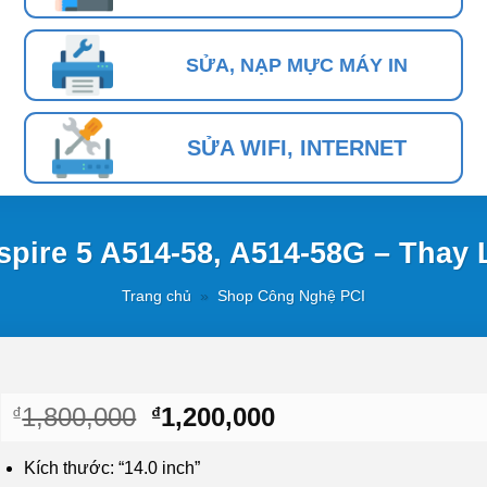
SỬA, NẠP MỰC MÁY IN
SỬA WIFI, INTERNET
spire 5 A514-58, A514-58G – Thay
Trang chủ
»
Shop Công Nghệ PCI
Giá
Giá
1,800,000
1,200,000
₫
₫
gốc
hiện
là:
tại
Kích thước: “14.0 inch”