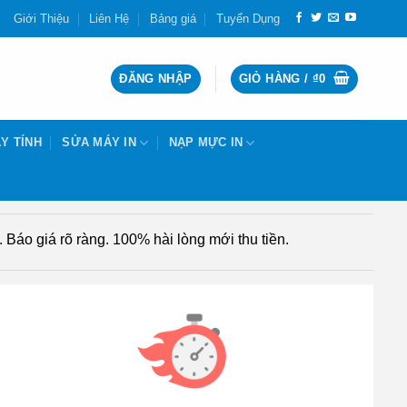
Giới Thiệu
Liên Hệ
Bảng giá
Tuyển Dụng
ĐĂNG NHẬP
GIỎ HÀNG /
₫
0
Y TÍNH
SỬA MÁY IN
NẠP MỰC IN
Báo giá rõ ràng. 100% hài lòng mới thu tiền.