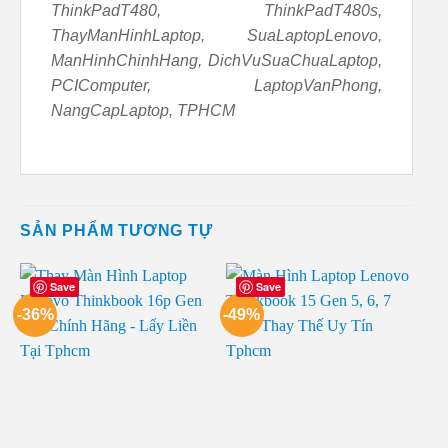
ThinkPadT480, ThinkPadT480s,
ThayManHinhLaptop, SuaLaptopLenovo,
ManHinhChinhHang, DichVuSuaChuaLaptop,
PCIComputer, LaptopVanPhong,
NangCapLaptop, TPHCM
SẢN PHẨM TƯƠNG TỰ
Save
Save
-36%
-49%