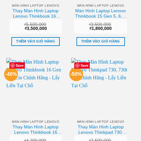
MÀN HÌNH LAPTOP LENOVO
MÀN HÌNH LAPTOP LENOVO
Thay Màn Hình Laptop
Màn Hình Laptop Lenovo
Lenovo Thinkbook 16p
Thinkbook 15 Gen 5, 6, 7
Gen 3, 4 Chính Hãng –
Zin – Thay Thế Uy Tín
₫
5,500,000
₫
3,500,000
Lấy Liền Tại Tphcm
Tphcm
Giá
Giá
Giá
Giá
₫
3,500,000
₫
1,800,000
gốc
hiện
gốc
hiện
là:
tại
là:
tại
₫5,500,000.
là:
₫3,500,000.
là:
THÊM VÀO GIỎ HÀNG
THÊM VÀO GIỎ HÀNG
₫3,500,000.
₫1,800,000.
Save
Save
-40%
-50%
MÀN HÌNH LAPTOP LENOVO
MÀN HÌNH LAPTOP LENOVO
Thay Màn Hình Laptop
Thay Màn Hình Laptop
Lenovo Thinkbook 16
Lenovo Thinkpad 730,
Gen 3, 4 Zin Chính Hãng
730t Zin Chính Hãng –
₫
4,200,000
₫
2,500,000