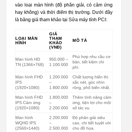
vào loại màn hình (độ phân giải, có cảm ứng
hay không) và thời điểm thị trường. Dưới đây
là bảng giá tham khảo tại Sửa máy tính PCI:
GIÁ
LOẠI MÀN
THAM
MÔ TẢ
HÌNH
KHẢO
(VNĐ)
Phù hợp nhu cầu cơ
Màn hình HD
950.000 –
bản, tiết kiệm chi
TN (1366×768)
1.100.000
phí.
Màn hình FHD
1.200.000
Chất lượng hiển thị
IPS
–
sắc nét, góc nhìn
(1920×1080)
1.800.000
rộng, phổ biến nhất.
Màn hình FHD
1.800.000
Thêm tính năng cảm
IPS Cảm ứng
–
ứng, tiện lợi cho một
(1920×1080)
2.200.000
số tác vụ.
Màn hình
2.200.000
Độ phân giải siêu
WQHD IPS
–
cao, chi tiết tuyệt vời
(2560×1440)
2.500.000
cho đồ họa.