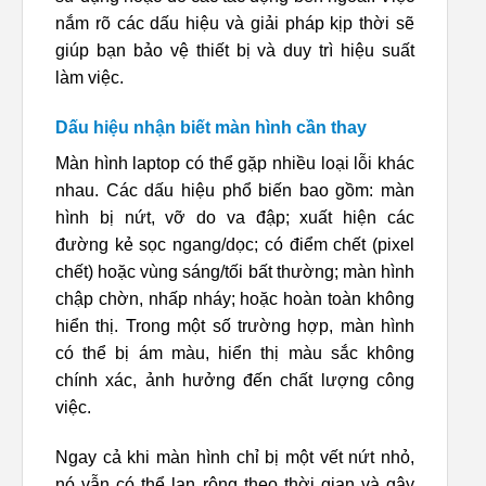
nắm rõ các dấu hiệu và giải pháp kịp thời sẽ
giúp bạn bảo vệ thiết bị và duy trì hiệu suất
làm việc.
Dấu hiệu nhận biết màn hình cần thay
Màn hình laptop có thể gặp nhiều loại lỗi khác
nhau. Các dấu hiệu phổ biến bao gồm: màn
hình bị nứt, vỡ do va đập; xuất hiện các
đường kẻ sọc ngang/dọc; có điểm chết (pixel
chết) hoặc vùng sáng/tối bất thường; màn hình
chập chờn, nhấp nháy; hoặc hoàn toàn không
hiển thị. Trong một số trường hợp, màn hình
có thể bị ám màu, hiển thị màu sắc không
chính xác, ảnh hưởng đến chất lượng công
việc.
Ngay cả khi màn hình chỉ bị một vết nứt nhỏ,
nó vẫn có thể lan rộng theo thời gian và gây