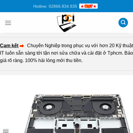
Chuyển
Hotline: 02866.834.835
đến
nội
dung
Cam kết
Chuyên Nghiệp trong phục vụ với hơn 20 Kỹ thuậ
IT luôn sẵn sàng tới tận nơi sửa chữa và cài đặt ở Tphcm. Báo
giá rõ ràng. 100% hài lòng mới thu tiền.