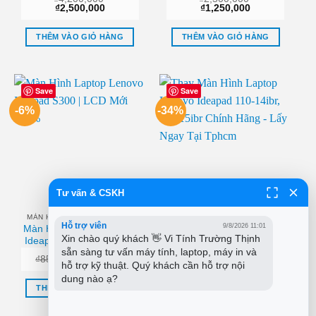
– Lấy Liền Tại Chỗ
Lấy Liền Tại Chỗ
Giá
Giá
Giá
Giá
₫
2,500,000
₫
1,250,000
gốc
hiện
gốc
hiện
là:
tại
là:
tại
₫4,200,000.
là:
₫2,500,000.
là:
THÊM VÀO GIỎ HÀNG
THÊM VÀO GIỎ HÀNG
₫2,500,000.
₫1,250,000.
Save
Save
-6%
-34%
Tư vấn & CSKH
MÀN HÌNH LAPTOP LENOVO
MÀN HÌNH LAPTOP LENOVO
Hỗ trợ viên
9/8/2026 11:01
Màn Hình Laptop Lenovo
Thay Màn Hình Laptop
Xin chào quý khách 👋 Vi Tính Trường Thịnh 
Ideapad S300 | LCD Mới
Lenovo Ideapad 110-
sẵn sàng tư vấn máy tính, laptop, máy in và 
100%
14ibr, 110-15ibr Chính
Giá
Giá
Giá
Giá
₫
850,000
₫
800,000
₫
1,450,000
₫
950,000
Hãng – Lấy Ngay Tại
hỗ trợ kỹ thuật. Quý khách cần hỗ trợ nội 
gốc
hiện
gốc
hiện
Tphcm
là:
tại
là:
tại
dung nào ạ?
₫850,000.
là:
₫1,450,000.
là:
THÊM VÀO GIỎ HÀNG
THÊM VÀO GIỎ HÀNG
₫800,000.
₫950,000