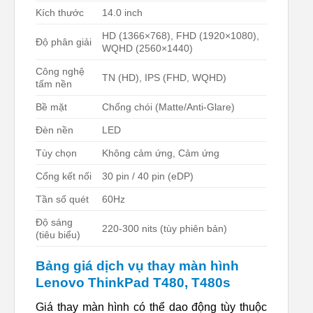
Kích thước
14.0 inch
HD (1366×768), FHD (1920×1080),
Độ phân giải
WQHD (2560×1440)
Công nghệ
TN (HD), IPS (FHD, WQHD)
tấm nền
Bề mặt
Chống chói (Matte/Anti-Glare)
Đèn nền
LED
Tùy chọn
Không cảm ứng, Cảm ứng
Cổng kết nối
30 pin / 40 pin (eDP)
Tần số quét
60Hz
Độ sáng
220-300 nits (tùy phiên bản)
(tiêu biểu)
Bảng giá dịch vụ thay màn hình
Lenovo ThinkPad T480, T480s
Giá thay màn hình có thể dao động tùy thuộc