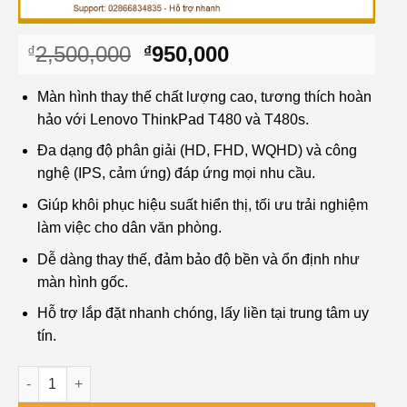
Giá
Giá
2,500,000
950,000
₫
₫
gốc
hiện
là:
tại
Màn hình thay thế chất lượng cao, tương thích hoàn
₫2,500,000.
là:
hảo với Lenovo ThinkPad T480 và T480s.
₫950,000.
Đa dạng độ phân giải (HD, FHD, WQHD) và công
nghệ (IPS, cảm ứng) đáp ứng mọi nhu cầu.
Giúp khôi phục hiệu suất hiển thị, tối ưu trải nghiệm
làm việc cho dân văn phòng.
Dễ dàng thay thế, đảm bảo độ bền và ổn định như
màn hình gốc.
Hỗ trợ lắp đặt nhanh chóng, lấy liền tại trung tâm uy
tín.
Màn hình Laptop LENOVO Lenovo ThinkPad T480, T480s - Giải 