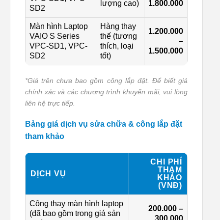
lượng cao)
1.800.000
SD2
Màn hình Laptop
Hàng thay
1.200.000
VAIO S Series
thế (tương
–
VPC-SD1, VPC-
thích, loại
1.500.000
SD2
tốt)
*Giá trên chưa bao gồm công lắp đặt. Để biết giá
chính xác và các chương trình khuyến mãi, vui lòng
liên hệ trực tiếp.
Bảng giá dịch vụ sửa chữa & công lắp đặt
tham khảo
CHI PHÍ
THAM
DỊCH VỤ
KHẢO
(VNĐ)
Công thay màn hình laptop
200.000 –
(đã bao gồm trong giá sản
300.000