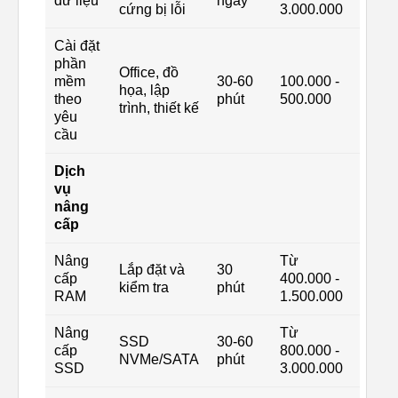
dữ liệu
ngày
cứng bị lỗi
3.000.000
Cài đặt
phần
Office, đồ
mềm
30-60
100.000 -
họa, lập
theo
phút
500.000
trình, thiết kế
yêu
cầu
Dịch
vụ
nâng
cấp
Nâng
Từ
Lắp đặt và
30
cấp
400.000 -
kiểm tra
phút
RAM
1.500.000
Nâng
Từ
SSD
30-60
cấp
800.000 -
NVMe/SATA
phút
SSD
3.000.000