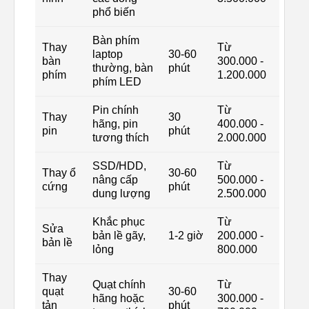
phổ biến
Bàn phím
Thay
Từ
laptop
30-60
bàn
300.000 -
thường, bàn
phút
phím
1.200.000
phím LED
Pin chính
Từ
Thay
30
hãng, pin
400.000 -
pin
phút
tương thích
2.000.000
SSD/HDD,
Từ
Thay ổ
30-60
nâng cấp
500.000 -
cứng
phút
dung lượng
2.500.000
Khắc phục
Từ
Sửa
bản lề gãy,
1-2 giờ
200.000 -
bản lề
lỏng
800.000
Thay
Quạt chính
Từ
quạt
30-60
hãng hoặc
300.000 -
tản
phút