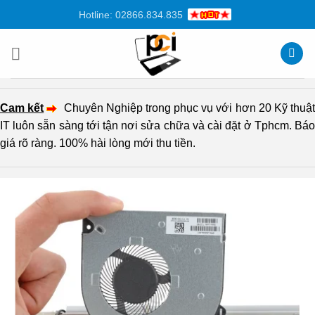
Chuyển
Hotline: 02866.834.835
đến
nội
dung
Cam kết
Chuyên Nghiệp trong phục vụ với hơn 20 Kỹ thuậ
IT luôn sẵn sàng tới tận nơi sửa chữa và cài đặt ở Tphcm. Báo
giá rõ ràng. 100% hài lòng mới thu tiền.