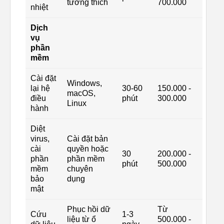
tương thích
700.000
nhiệt
Dịch
vụ
phần
mềm
Cài đặt
Windows,
lại hệ
30-60
150.000 -
macOS,
điều
phút
300.000
Linux
hành
Diệt
virus,
Cài đặt bản
cài
quyền hoặc
30
200.000 -
phần
phần mềm
phút
500.000
mềm
chuyên
bảo
dụng
mật
Phục hồi dữ
Từ
Cứu
1-3
liệu từ ổ
500.000 -