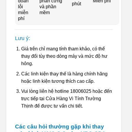
đoán
phần cứng
Miễn phí
phút
lỗi
và phần
miễn
mềm
phí
Lưu ý:
Giá trên chỉ mang tính tham khảo, có thể
thay đổi tùy theo dòng máy và mức độ hư
hỏng.
Các linh kiện thay thế là hàng chính hãng
hoặc linh kiện tương thích cao cấp.
Vui lòng liên hệ hotline 18006025 hoặc đến
trực tiếp tại Cửa Hàng Vi Tính Trường
Thịnh để được tư vấn chi tiết.
Các câu hỏi thường gặp khi thay