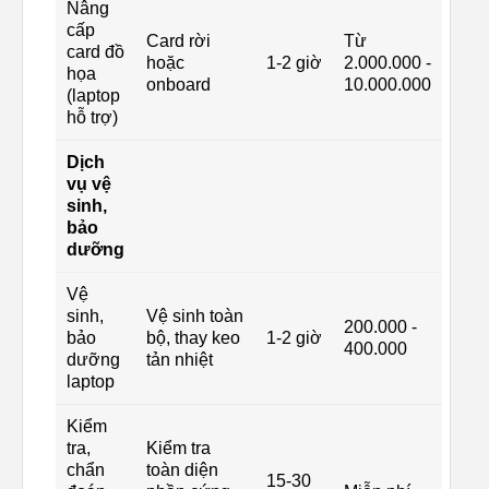
Nâng
cấp
Card rời
Từ
card đồ
hoặc
1-2 giờ
2.000.000 -
họa
onboard
10.000.000
(laptop
hỗ trợ)
Dịch
vụ vệ
sinh,
bảo
dưỡng
Vệ
sinh,
Vệ sinh toàn
200.000 -
bảo
bộ, thay keo
1-2 giờ
400.000
dưỡng
tản nhiệt
laptop
Kiểm
tra,
Kiểm tra
chẩn
toàn diện
15-30