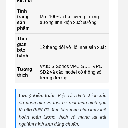
kết nối
Tình
trạng
Mới 100%, chất lượng tương
sản
đương linh kiện xuất xưởng
phẩm
Thời
gian
12 tháng đối với lỗi nhà sản xuất
bảo
hành
VAIO S Series VPC-SD1, VPC-
Tương
SD2 và các model có thông số
thích
tương đương
Lưu ý kiểm toán:
Việc xác định chính xác
độ phân giải và loại bề mặt màn hình gốc
là
cần thiết
để đảm bảo màn hình thay thế
hoàn toàn tương thích và mang lại trải
nghiệm hình ảnh đúng chuẩn.