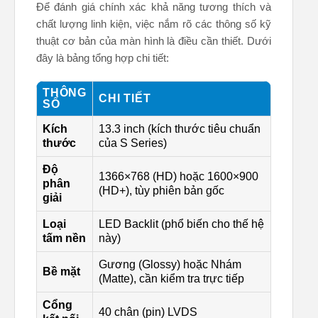
Để đánh giá chính xác khả năng tương thích và
chất lượng linh kiện, việc nắm rõ các thông số kỹ
thuật cơ bản của màn hình là điều cần thiết. Dưới
đây là bảng tổng hợp chi tiết:
THÔNG
CHI TIẾT
SỐ
Kích
13.3 inch (kích thước tiêu chuẩn
thước
của S Series)
Độ
1366×768 (HD) hoặc 1600×900
phân
(HD+), tùy phiên bản gốc
giải
Loại
LED Backlit (phổ biến cho thế hệ
tấm nền
này)
Gương (Glossy) hoặc Nhám
Bề mặt
(Matte), cần kiểm tra trực tiếp
Cổng
40 chân (pin) LVDS