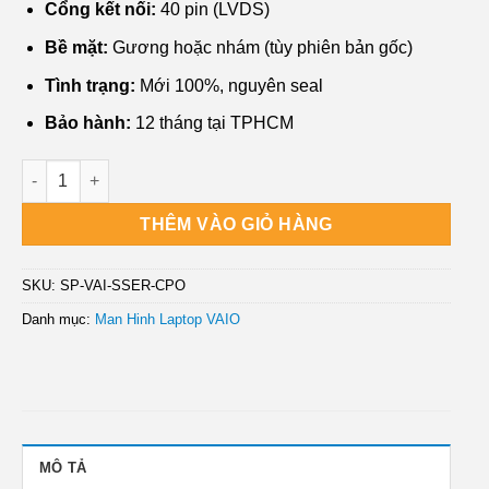
Cổng kết nối:
40 pin (LVDS)
Bề mặt:
Gương hoặc nhám (tùy phiên bản gốc)
Tình trạng:
Mới 100%, nguyên seal
Bảo hành:
12 tháng tại TPHCM
Màn hình Laptop VAIO S Series VPC-SD1, VPC-SD2 | Thay Mới 
THÊM VÀO GIỎ HÀNG
SKU:
SP-VAI-SSER-CPO
Danh mục:
Man Hinh Laptop VAIO
MÔ TẢ