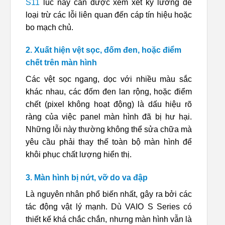
S11
lúc này cần được xem xét kỹ lưỡng để
loại trừ các lỗi liên quan đến cáp tín hiệu hoặc
bo mạch chủ.
2. Xuất hiện vệt sọc, đốm đen, hoặc điểm
chết trên màn hình
Các vệt sọc ngang, dọc với nhiều màu sắc
khác nhau, các đốm đen lan rộng, hoặc điểm
chết (pixel không hoạt động) là dấu hiệu rõ
ràng của việc panel màn hình đã bị hư hại.
Những lỗi này thường không thể sửa chữa mà
yêu cầu phải thay thế toàn bộ màn hình để
khôi phục chất lượng hiển thị.
3. Màn hình bị nứt, vỡ do va đập
Là nguyên nhân phổ biến nhất, gây ra bởi các
tác động vật lý mạnh. Dù VAIO S Series có
thiết kế khá chắc chắn, nhưng màn hình vẫn là