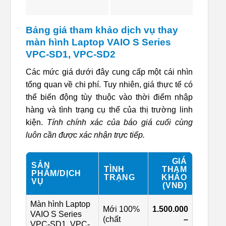
Bảng giá tham khảo dịch vụ thay
màn hình Laptop VAIO S Series
VPC-SD1, VPC-SD2
Các mức giá dưới đây cung cấp một cái nhìn
tổng quan về chi phí. Tuy nhiên, giá thực tế có
thể biến động tùy thuộc vào thời điểm nhập
hàng và tình trạng cụ thể của thị trường linh
kiện.
Tính chính xác của báo giá cuối cùng
luôn cần được xác nhận trực tiếp.
GIÁ
SẢN
TÌNH
THAM
PHẨM/DỊCH
TRẠNG
KHẢO
VỤ
(VNĐ)
Màn hình Laptop
Mới 100%
1.500.000
VAIO S Series
(chất
–
VPC-SD1, VPC-