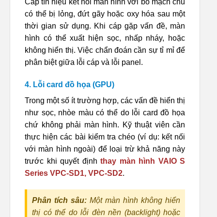
Cáp tín hiệu kết nối màn hình với bo mạch chủ
có thể bị lỏng, đứt gãy hoặc oxy hóa sau một
thời gian sử dụng. Khi cáp gặp vấn đề, màn
hình có thể xuất hiện sọc, nhấp nháy, hoặc
không hiển thị. Việc chẩn đoán cần sự tỉ mỉ để
phân biệt giữa lỗi cáp và lỗi panel.
4. Lỗi card đồ họa (GPU)
Trong một số ít trường hợp, các vấn đề hiển thị
như sọc, nhòe màu có thể do lỗi card đồ họa
chứ không phải màn hình. Kỹ thuật viên cần
thực hiện các bài kiểm tra chéo (ví dụ: kết nối
với màn hình ngoài) để loại trừ khả năng này
trước khi quyết định
thay màn hình VAIO S
Series VPC-SD1, VPC-SD2
.
Phân tích sâu:
Một màn hình không hiển
thị có thể do lỗi đèn nền (backlight) hoặc