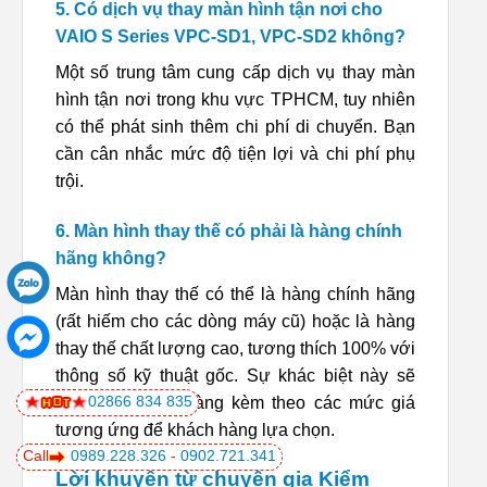
5. Có dịch vụ thay màn hình tận nơi cho
VAIO S Series VPC-SD1, VPC-SD2 không?
Một số trung tâm cung cấp dịch vụ thay màn
hình tận nơi trong khu vực TPHCM, tuy nhiên
có thể phát sinh thêm chi phí di chuyển. Bạn
cần cân nhắc mức độ tiện lợi và chi phí phụ
trội.
6. Màn hình thay thế có phải là hàng chính
hãng không?
Màn hình thay thế có thể là hàng chính hãng
(rất hiếm cho các dòng máy cũ) hoặc là hàng
thay thế chất lượng cao, tương thích 100% với
thông số kỹ thuật gốc. Sự khác biệt này sẽ
02866 834 835
được tư vấn rõ ràng kèm theo các mức giá
tương ứng để khách hàng lựa chọn.
Call
0989.228.326
-
0902.721.341
Lời khuyên từ chuyên gia Kiểm