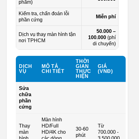
phẩm)
Kiểm tra, chẩn đoán lỗi
Miễn phí
phần cứng
50.000 –
Dịch vụ thay màn hình tận
100.000
(phí
nơi TPHCM
di chuyển)
THỜI
DỊCH
MÔ TẢ
GIAN
GIÁ
VỤ
CHI TIẾT
THỰC
(VNĐ)
HIỆN
Sửa
chữa
phần
cứng
Màn hình
Thay
HD/Full
Từ
30-60
màn
HD/4K cho
700.000 -
phút
hình
các dòng
3.500.000