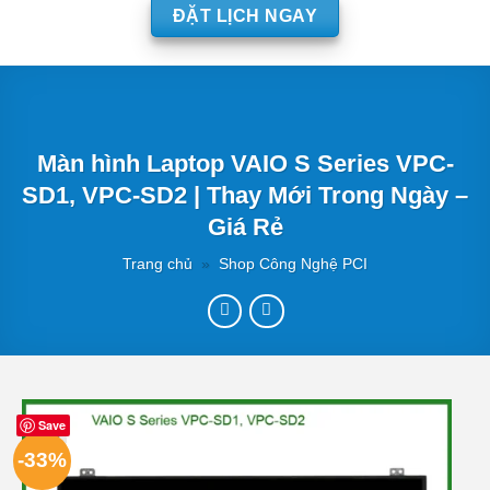
ĐẶT LỊCH NGAY
Màn hình Laptop VAIO S Series VPC-
SD1, VPC-SD2 | Thay Mới Trong Ngày –
Giá Rẻ
Trang chủ
»
Shop Công Nghệ PCI
Save
-33%